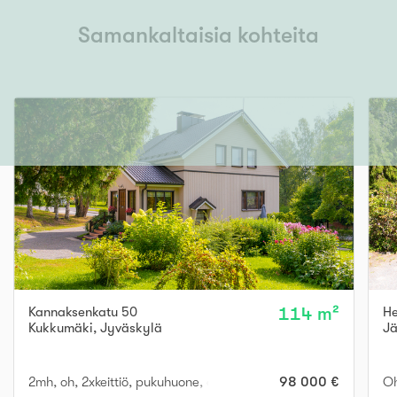
Samankaltaisia kohteita
Kannaksenkatu 50
114 m²
He
Kukkumäki
,
Jyväskylä
J
2mh, oh, 2xkeittiö, pukuhuone, askarteluhuone, kph, sauna, 3 x e
98 000 €
Oh