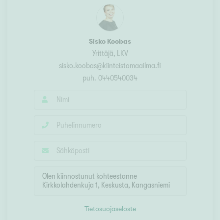
Sisko Koobas
Yrittäjä, LKV
sisko.koobas@kiinteistomaailma.fi
puh.
0440540034
Tietosuojaseloste