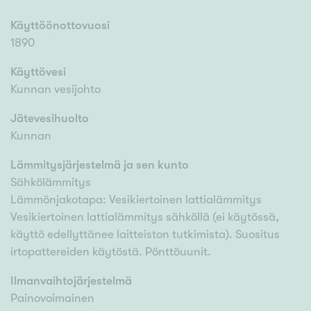
Käyttöönottovuosi
1890
Käyttövesi
Kunnan vesijohto
Jätevesihuolto
Kunnan
Lämmitysjärjestelmä ja sen kunto
Sähkölämmitys
Lämmönjakotapa: Vesikiertoinen lattialämmitys
Vesikiertoinen lattialämmitys sähköllä (ei käytössä,
käyttö edellyttänee laitteiston tutkimista). Suositus
irtopattereiden käytöstä. Pönttöuunit.
Ilmanvaihtojärjestelmä
Painovoimainen