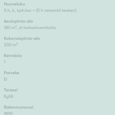
Huoneluku
5 h, k, kph/wc + (5 h remontti kesken)
Asuinpinta-ala
180 m², ei tarkastusmitattu
Kokonaispinta-ala
330 m²
Kerroksia
1
Parveke
Ei
Terassi
Kyllä
Rakennusvuosi
1890