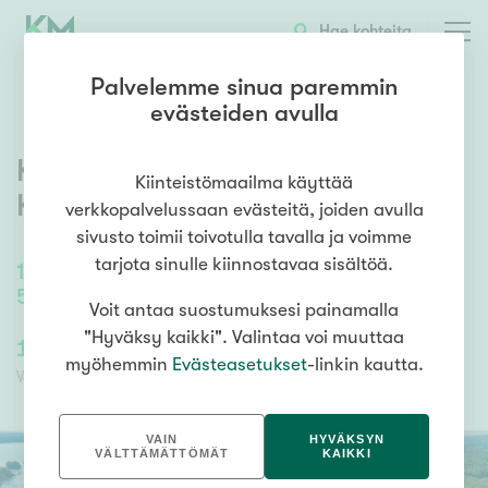
OTA YHTEYTTÄ
ESITTELY
KOHTEEN TIEDOT
Hae kohteita
Palvelemme sinua paremmin
evästeiden avulla
Kirkkolahdenkuja 1
,
Keskusta
,
Kiinteistömaailma käyttää
Kangasniemi
verkkopalvelussaan evästeitä, joiden avulla
sivusto toimii toivotulla tavalla ja voimme
tarjota sinulle kiinnostavaa sisältöä.
180
m²
/
330
m²
5 h, k, kph/wc + (5 h remontti kesken)
Voit antaa suostumuksesi painamalla
"Hyväksy kaikki". Valintaa voi muuttaa
130 000,00 €
130 000,00 €
myöhemmin
Evästeasetukset
-linkin kautta.
Velaton hinta
Myyntihinta
VAIN
HYVÄKSYN
VÄLTTÄMÄTTÖMÄT
KAIKKI