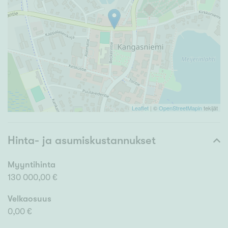
Leaflet
| ©
OpenStreetMapin
tekijät
Hinta- ja asumiskustannukset
Myyntihinta
130 000,00 €
Velkaosuus
0,00 €