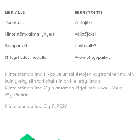
MEDIALLE
REKRYTOINTI
Tiedotteet
Yrittäjäksi
Kiinteistömaailma lyhyesti
Välittäjäksi
Kuvapankki
Uusi alalle?
Yhteystiedot medialle
Avoimet työpaikat
Kiinteistomaailma.fi -palvelun tai tietojen käyttäminen muihin
kuin yksityisiin tarkoituksiin on kielletty ilman
Kiinteistömaailma Oy:n antamaa kirjallista lupaa.
Sivun
käyttöehdot
Kiinteistömaailma Oy ©
2026