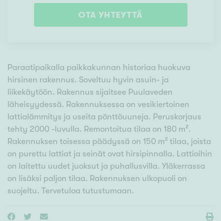
OTA YHTEYTTÄ
Paraatipaikalla paikkakunnan historiaa huokuva
hirsinen rakennus. Soveltuu hyvin asuin- ja
liikekäytöön. Rakennus sijaitsee Puulaveden
läheisyydessä. Rakennuksessa on vesikiertoinen
lattialämmitys ja useita pönttöuuneja. Peruskorjaus
tehty 2000 -luvulla. Remontoitua tilaa on 180 m².
Rakennuksen toisessa päädyssä on 150 m² tilaa, joista
on purettu lattiat ja seinät ovat hirsipinnalla. Lattioihin
on laitettu uudet juoksut ja puhallusvilla. Yläkerrassa
on lisäksi paljon tilaa. Rakennuksen ulkopuoli on
suojeltu. Tervetuloa tutustumaan.