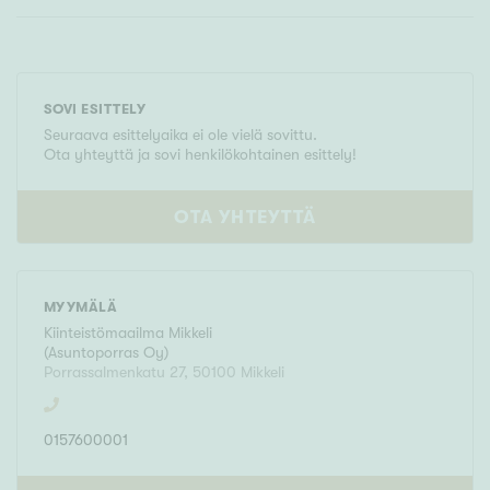
SOVI ESITTELY
Seuraava esittelyaika ei ole vielä sovittu.
Ota yhteyttä ja sovi henkilökohtainen esittely!
OTA YHTEYTTÄ
MYYMÄLÄ
Kiinteistömaailma
Mikkeli
(
Asuntoporras Oy
)
Porrassalmenkatu 27
,
50100
Mikkeli
0157600001