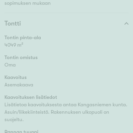
sopimuksen mukaan
Tontti
Tontin pinta-ala
4049 m²
Tontin omistus
Oma
Kaavoitus
Asemakaava
Kaavoituksen lisätiedot
Lisätietoa kaavoituksesta antaa Kangasniemen kunta.
Asuin/liikekiinteistö. Rakennuksen ulkopuoli on
suojeltu.
Rannan tyyppi