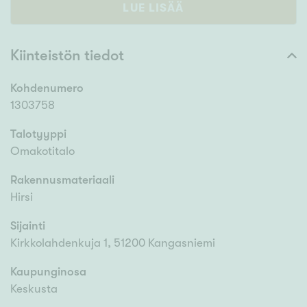
LUE LISÄÄ
Kiinteistön tiedot
Kohdenumero
1303758
Talotyyppi
Omakotitalo
Rakennusmateriaali
Hirsi
Sijainti
Kirkkolahdenkuja 1, 51200 Kangasniemi
Kaupunginosa
Keskusta