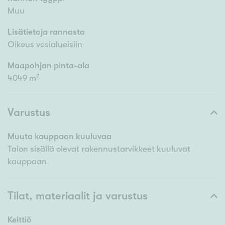
Muu
Lisätietoja rannasta
Oikeus vesialueisiin
Maapohjan pinta-ala
4049 m²
Varustus
Muuta kauppaan kuuluvaa
Talon sisällä olevat rakennustarvikkeet kuuluvat
kauppaan.
Tilat, materiaalit ja varustus
Keittiö