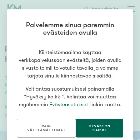
OTA YHTEYTTÄ
ESITTELY
KOHTEEN TIEDOT
Hae kohteita
Palvelemme sinua paremmin
evästeiden avulla
Rääkkölänpolku 2
,
Ranta-
Kiinteistömaailma käyttää
Koivisto
,
Kangasala
verkkopalvelussaan evästeitä, joiden avulla
sivusto toimii toivotulla tavalla ja voimme
tarjota sinulle kiinnostavaa sisältöä.
166
m²
/
326
m²
4 mh, oh, avok., 2 eril. wc, khh, 2 kph, s,
Voit antaa suostumuksesi painamalla
ask.t., var., at
"Hyväksy kaikki". Valintaa voi muuttaa
myöhemmin
Evästeasetukset
-linkin kautta.
438 000,00 €
438 000,00 €
Velaton hinta
Myyntihinta
VAIN
HYVÄKSYN
VÄLTTÄMÄTTÖMÄT
KAIKKI