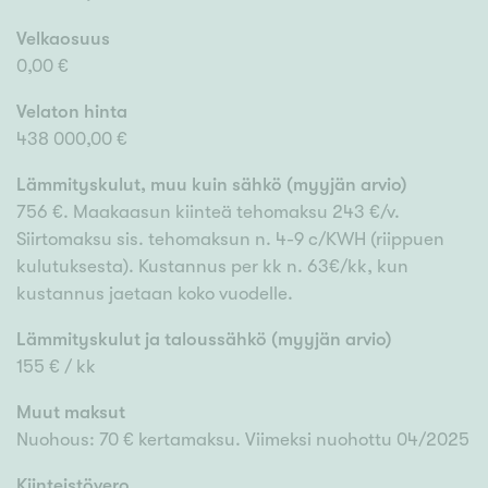
Velkaosuus
0,00 €
Velaton hinta
438 000,00 €
Lämmityskulut, muu kuin sähkö (myyjän arvio)
756 €. Maakaasun kiinteä tehomaksu 243 €/v.
Siirtomaksu sis. tehomaksun n. 4-9 c/KWH (riippuen
kulutuksesta). Kustannus per kk n. 63€/kk, kun
kustannus jaetaan koko vuodelle.
Lämmityskulut ja taloussähkö (myyjän arvio)
155 € / kk
Muut maksut
Nuohous: 70 € kertamaksu. Viimeksi nuohottu 04/2025
Kiinteistövero