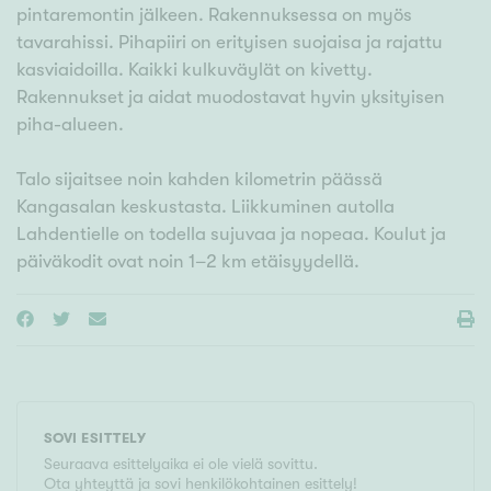
pintaremontin jälkeen. Rakennuksessa on myös
tavarahissi. Pihapiiri on erityisen suojaisa ja rajattu
kasviaidoilla. Kaikki kulkuväylät on kivetty.
Rakennukset ja aidat muodostavat hyvin yksityisen
piha-alueen.
Talo sijaitsee noin kahden kilometrin päässä
Kangasalan keskustasta. Liikkuminen autolla
Lahdentielle on todella sujuvaa ja nopeaa. Koulut ja
päiväkodit ovat noin 1–2 km etäisyydellä.
SOVI ESITTELY
Seuraava esittelyaika ei ole vielä sovittu.
Ota yhteyttä ja sovi henkilökohtainen esittely!