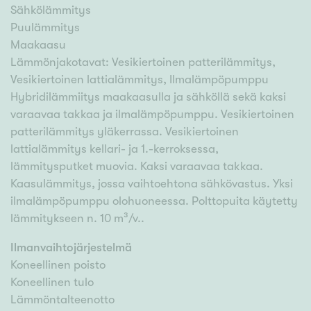
Sähkölämmitys
Puulämmitys
Maakaasu
Lämmönjakotavat: Vesikiertoinen patterilämmitys,
Vesikiertoinen lattialämmitys, Ilmalämpöpumppu
Hybridilämmiitys maakaasulla ja sähköllä sekä kaksi
varaavaa takkaa ja ilmalämpöpumppu. Vesikiertoinen
patterilämmitys yläkerrassa. Vesikiertoinen
lattialämmitys kellari- ja 1.-kerroksessa,
lämmitysputket muovia. Kaksi varaavaa takkaa.
Kaasulämmitys, jossa vaihtoehtona sähkövastus. Yksi
ilmalämpöpumppu olohuoneessa. Polttopuita käytetty
lämmitykseen n. 10 m³/v..
Ilmanvaihtojärjestelmä
Koneellinen poisto
Koneellinen tulo
Lämmöntalteenotto