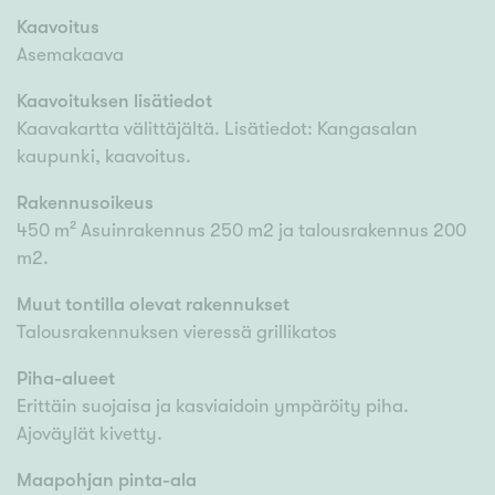
Kaavoitus
Asemakaava
Kaavoituksen lisätiedot
Kaavakartta välittäjältä. Lisätiedot: Kangasalan
kaupunki, kaavoitus.
Rakennusoikeus
450 m² Asuinrakennus 250 m2 ja talousrakennus 200
m2.
Muut tontilla olevat rakennukset
Talousrakennuksen vieressä grillikatos
Piha-alueet
Erittäin suojaisa ja kasviaidoin ympäröity piha.
Ajoväylät kivetty.
Maapohjan pinta-ala