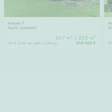
Hakatie 7
Ve
Sipilä
,
Lempäälä
Ni
147 m² / 215 m²
4h, k, 2 eril. wc, kph, s, khh, pukuh., oleskeluhuone
248 000 €
4h