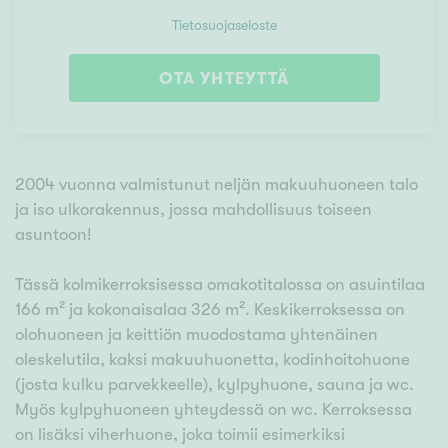
Tietosuojaseloste
OTA YHTEYTTÄ
2004 vuonna valmistunut neljän makuuhuoneen talo
ja iso ulkorakennus, jossa mahdollisuus toiseen
asuntoon!
Tässä kolmikerroksisessa omakotitalossa on asuintilaa
166 m² ja kokonaisalaa 326 m². Keskikerroksessa on
olohuoneen ja keittiön muodostama yhtenäinen
oleskelutila, kaksi makuuhuonetta, kodinhoitohuone
(josta kulku parvekkeelle), kylpyhuone, sauna ja wc.
Myös kylpyhuoneen yhteydessä on wc. Kerroksessa
on lisäksi viherhuone, joka toimii esimerkiksi