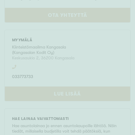
OTA YHTEYTTÄ
MYYMÄLÄ
Kiinteistömaailma
Kangasala
(
Kangasalan Kodit Oy
)
Keskusaukio 2
,
36200
Kangasala
033773733
LUE LISÄÄ
HAE LAINAA VAIVATTOMASTI
Hae asuntolainaa jo ennen asuntokaupoille lähtöä. Näin
tiedät, millaisella budjetilla voit tehdä päätöksiä, kun