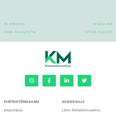
PÅ SVENSKA
IN ENGLISH
ANNA PALAUTETTA
SIVUN ALKUUN
KIINTEISTÖMAAILMA
ASIAKKAILLE
Ketjuohjaus
Lähin Kiinteistömaailma