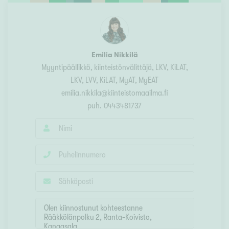
Emilia Nikkilä
Myyntipäällikkö, kiinteistönvälittäjä, LKV, KiLAT
,
LKV, LVV, KiLAT, MyAT, MyEAT
emilia.nikkila@kiinteistomaailma.fi
puh.
0443481737