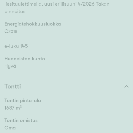
liesituulettimella, uusi erillisuuni 4/2026 Takan
pinnoitus
Energiatehokkuusluokka
C
2018
e-luku 145
Huoneiston kunto
Hyvä
Tontti
Tontin pinta-ala
1687 m²
Tontin omistus
Oma