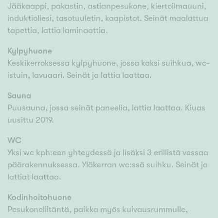
Jääkaappi, pakastin, astianpesukone, kiertoilmauuni,
induktioliesi, tasotuuletin, kaapistot. Seinät maalattua
tapettia, lattia laminaattia.
Kylpyhuone
Keskikerroksessa kylpyhuone, jossa kaksi suihkua, wc-
istuin, lavuaari. Seinät ja lattia laattaa.
Sauna
Puusauna, jossa seinät paneelia, lattia laattaa. Kiuas
uusittu 2019.
WC
Yksi wc kph:een yhteydessä ja lisäksi 3 erillistä vessaa
päärakennuksessa. Yläkerran wc:ssä suihku. Seinät ja
lattiat laattaa.
Kodinhoitohuone
Pesukoneliitäntä, paikka myös kuivausrummulle,