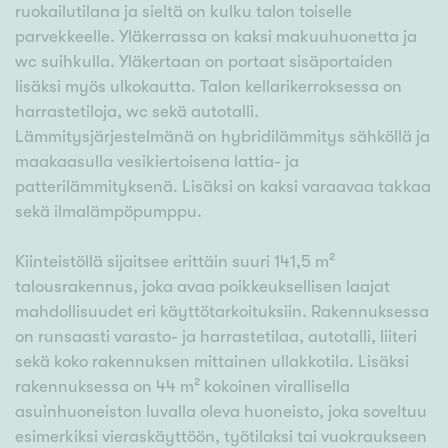
ruokailutilana ja sieltä on kulku talon toiselle
parvekkeelle. Yläkerrassa on kaksi makuuhuonetta ja
wc suihkulla. Yläkertaan on portaat sisäportaiden
lisäksi myös ulkokautta. Talon kellarikerroksessa on
harrastetiloja, wc sekä autotalli.
Lämmitysjärjestelmänä on hybridilämmitys sähköllä ja
maakaasulla vesikiertoisena lattia- ja
patterilämmityksenä. Lisäksi on kaksi varaavaa takkaa
sekä ilmalämpöpumppu.
Kiinteistöllä sijaitsee erittäin suuri 141,5 m²
talousrakennus, joka avaa poikkeuksellisen laajat
mahdollisuudet eri käyttötarkoituksiin. Rakennuksessa
on runsaasti varasto- ja harrastetilaa, autotalli, liiteri
sekä koko rakennuksen mittainen ullakkotila. Lisäksi
rakennuksessa on 44 m² kokoinen virallisella
asuinhuoneiston luvalla oleva huoneisto, joka soveltuu
esimerkiksi vieraskäyttöön, työtilaksi tai vuokraukseen