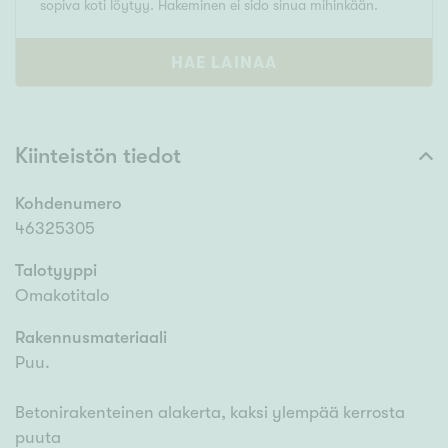
sopiva koti löytyy. Hakeminen ei sido sinua mihinkään.
HAE LAINAA
Kiinteistön tiedot
Kohdenumero
46325305
Talotyyppi
Omakotitalo
Rakennusmateriaali
Puu.
Betonirakenteinen alakerta, kaksi ylempää kerrosta
puuta