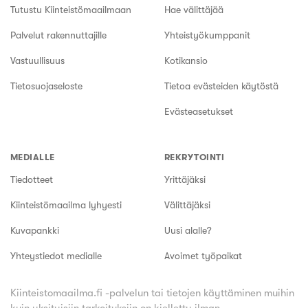
Tutustu Kiinteistömaailmaan
Hae välittäjää
Palvelut rakennuttajille
Yhteistyökumppanit
Vastuullisuus
Kotikansio
Tietosuojaseloste
Tietoa evästeiden käytöstä
Evästeasetukset
MEDIALLE
REKRYTOINTI
Tiedotteet
Yrittäjäksi
Kiinteistömaailma lyhyesti
Välittäjäksi
Kuvapankki
Uusi alalle?
Yhteystiedot medialle
Avoimet työpaikat
Kiinteistomaailma.fi -palvelun tai tietojen käyttäminen muihin