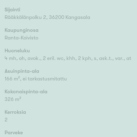
Sijainti
Rääkkölänpolku 2, 36200 Kangasala
Kaupunginosa
Ranta-Koivisto
Huoneluku
4 mh, oh, avok., 2 eril. wc, khh, 2 kph, s, ask.t., var., at
Asuinpinta-ala
166 m², ei tarkastusmitattu
Kokonaispinta-ala
326 m²
Kerroksia
2
Parveke