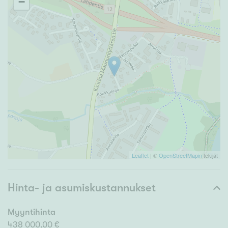
−
Leaflet
| ©
OpenStreetMapin
tekijät
Hinta- ja asumiskustannukset
Myyntihinta
438 000,00 €