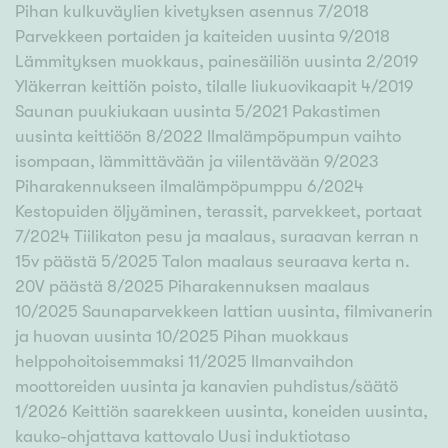
Pihan kulkuväylien kivetyksen asennus 7/2018
Parvekkeen portaiden ja kaiteiden uusinta 9/2018
Lämmityksen muokkaus, painesäiliön uusinta 2/2019
Yläkerran keittiön poisto, tilalle liukuovikaapit 4/2019
Saunan puukiukaan uusinta 5/2021 Pakastimen
uusinta keittiöön 8/2022 Ilmalämpöpumpun vaihto
isompaan, lämmittävään ja viilentävään 9/2023
Piharakennukseen ilmalämpöpumppu 6/2024
Kestopuiden öljyäminen, terassit, parvekkeet, portaat
7/2024 Tiilikaton pesu ja maalaus, suraavan kerran n
15v päästä 5/2025 Talon maalaus seuraava kerta n.
20V päästä 8/2025 Piharakennuksen maalaus
10/2025 Saunaparvekkeen lattian uusinta, filmivanerin
ja huovan uusinta 10/2025 Pihan muokkaus
helppohoitoisemmaksi 11/2025 Ilmanvaihdon
moottoreiden uusinta ja kanavien puhdistus/säätö
1/2026 Keittiön saarekkeen uusinta, koneiden uusinta,
kauko-ohjattava kattovalo Uusi induktiotaso