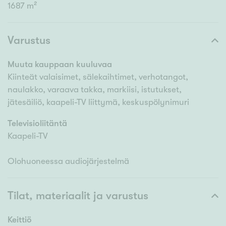
1687 m²
Varustus
Muuta kauppaan kuuluvaa
Kiinteät valaisimet, sälekaihtimet, verhotangot,
naulakko, varaava takka, markiisi, istutukset,
jätesäiliö, kaapeli-TV liittymä, keskuspölynimuri
Televisioliitäntä
Kaapeli-TV
Olohuoneessa audiojärjestelmä
Tilat, materiaalit ja varustus
Keittiö