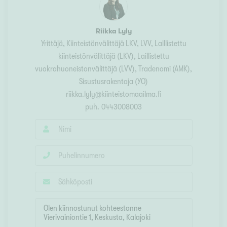
Riikka Lyly
Yrittäjä, Kiinteistönvälittäjä LKV, LVV
, Laillistettu
kiinteistönvälittäjä (LKV), Laillistettu
vuokrahuoneistonvälittäjä (LVV), Tradenomi (AMK),
Sisustusrakentaja (YO)
riikka.lyly@kiinteistomaailma.fi
puh.
0443008003