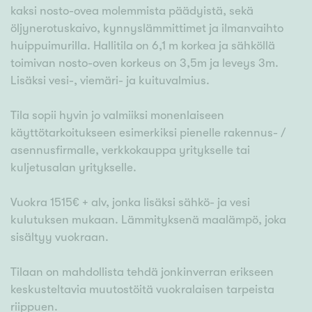
kaksi nosto-ovea molemmista päädyistä, sekä
öljynerotuskaivo, kynnyslämmittimet ja ilmanvaihto
huippuimurilla. Hallitila on 6,1 m korkea ja sähköllä
toimivan nosto-oven korkeus on 3,5m ja leveys 3m.
Lisäksi vesi-, viemäri- ja kuituvalmius.
Tila sopii hyvin jo valmiiksi monenlaiseen
käyttötarkoitukseen esimerkiksi pienelle rakennus- /
asennusfirmalle, verkkokauppa yritykselle tai
kuljetusalan yritykselle.
Vuokra 1515€ + alv, jonka lisäksi sähkö- ja vesi
kulutuksen mukaan. Lämmityksenä maalämpö, joka
sisältyy vuokraan.
Tilaan on mahdollista tehdä jonkinverran erikseen
keskusteltavia muutostöitä vuokralaisen tarpeista
riippuen.