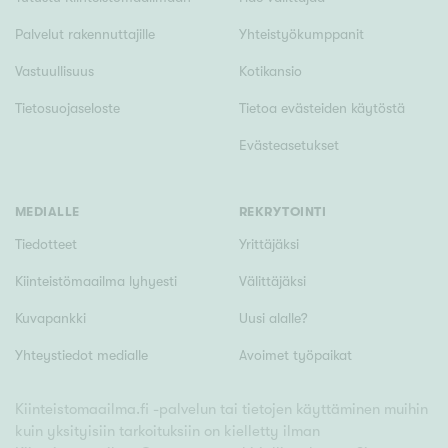
Palvelut rakennuttajille
Yhteistyökumppanit
Vastuullisuus
Kotikansio
Tietosuojaseloste
Tietoa evästeiden käytöstä
Evästeasetukset
MEDIALLE
REKRYTOINTI
Tiedotteet
Yrittäjäksi
Kiinteistömaailma lyhyesti
Välittäjäksi
Kuvapankki
Uusi alalle?
Yhteystiedot medialle
Avoimet työpaikat
Kiinteistomaailma.fi -palvelun tai tietojen käyttäminen muihin
kuin yksityisiin tarkoituksiin on kielletty ilman