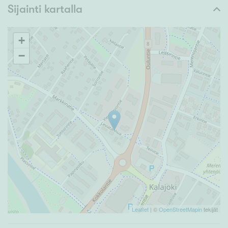
Sijainti kartalla
+
−
Leaflet
| ©
OpenStreetMapin
tekijät