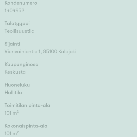
Kohdenumero
1404952
Talotyyppi
Teollisuustila
Sijainti
Vierivainiontie 1, 85100 Kalajoki
Kaupunginosa
Keskusta
Huoneluku
Hallitila
Toimitilan pinta-ala
101 m²
Kokonaispinta-ala
101 m²