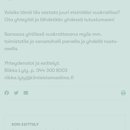
Voisiko tämä tila vastata juuri etsimääsi vuokratilaa?
Ota yhteyttä ja lähdetään yhdessä tutustumaan!
Samassa yhtiössä vuokrattavana myös mm.
toimistotila ja varastohalli parvella ja yhdellä nosto-
ovella.
Yhteydenotot ja esittelyt:
Riikka Lyly, p. 044 300 8003
riikka.lyly@kiinteistomaailma.fi
SOVI ESITTELY