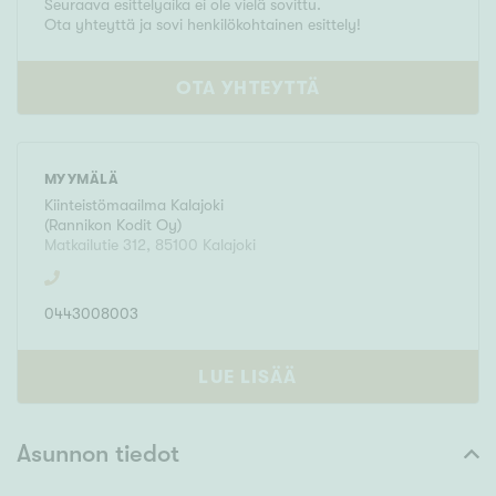
Seuraava esittelyaika ei ole vielä sovittu.
Ota yhteyttä ja sovi henkilökohtainen esittely!
OTA YHTEYTTÄ
MYYMÄLÄ
Kiinteistömaailma
Kalajoki
(
Rannikon Kodit Oy
)
Matkailutie 312
,
85100
Kalajoki
0443008003
LUE LISÄÄ
Asunnon tiedot