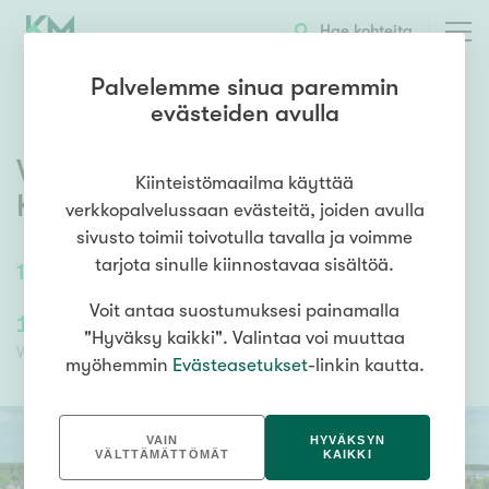
OTA YHTEYTTÄ
ESITTELY
KOHTEEN TIEDOT
Hae kohteita
Palvelemme sinua paremmin
evästeiden avulla
Vierivainiontie 1
,
Keskusta
,
Kiinteistömaailma käyttää
Kalajoki
verkkopalvelussaan evästeitä, joiden avulla
sivusto toimii toivotulla tavalla ja voimme
tarjota sinulle kiinnostavaa sisältöä.
101
m²
/
101
m²
Hallitila
Voit antaa suostumuksesi painamalla
1 515,00 €/kk
3 030,00 €
"Hyväksy kaikki". Valintaa voi muuttaa
Vuokra
Vuokravakuus
myöhemmin
Evästeasetukset
-linkin kautta.
VAIN
HYVÄKSYN
VÄLTTÄMÄTTÖMÄT
KAIKKI