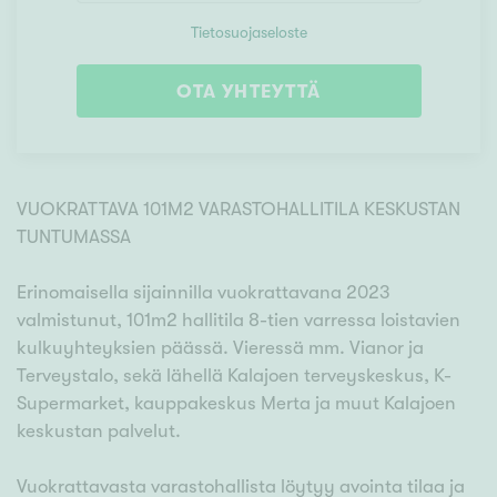
Tietosuojaseloste
OTA YHTEYTTÄ
VUOKRATTAVA 101M2 VARASTOHALLITILA KESKUSTAN
TUNTUMASSA
Erinomaisella sijainnilla vuokrattavana 2023
valmistunut, 101m2 hallitila 8-tien varressa loistavien
kulkuyhteyksien päässä. Vieressä mm. Vianor ja
Terveystalo, sekä lähellä Kalajoen terveyskeskus, K-
Supermarket, kauppakeskus Merta ja muut Kalajoen
keskustan palvelut.
Vuokrattavasta varastohallista löytyy avointa tilaa ja