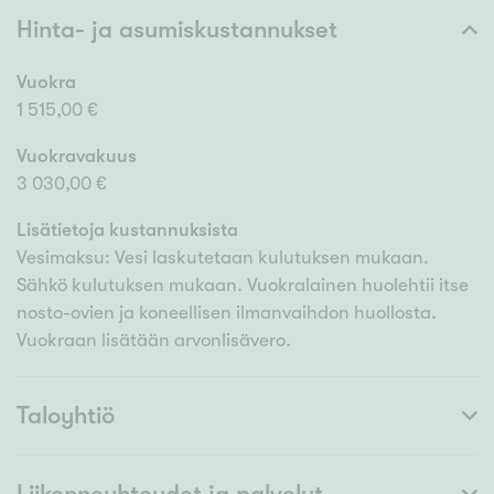
Hinta- ja asumiskustannukset
Vuokra
1 515,00 €
Vuokravakuus
3 030,00 €
Lisätietoja kustannuksista
Vesimaksu: Vesi laskutetaan kulutuksen mukaan.
Sähkö kulutuksen mukaan. Vuokralainen huolehtii itse
nosto-ovien ja koneellisen ilmanvaihdon huollosta.
Vuokraan lisätään arvonlisävero.
Taloyhtiö
Liikenneyhteydet ja palvelut