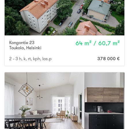
Kongontie 23
64 m² / 60,7 m²
Toukola
,
Helsinki
2 - 3 h, k, rt, kph, las.p
378 000 €