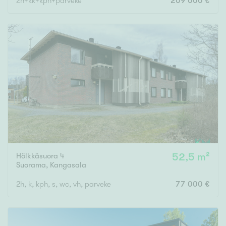
2h+kk+kph+parveke
209 000 €
Hölkkäsuora 4
52,5 m²
Suorama
,
Kangasala
2h, k, kph, s, wc, vh, parveke
77 000 €