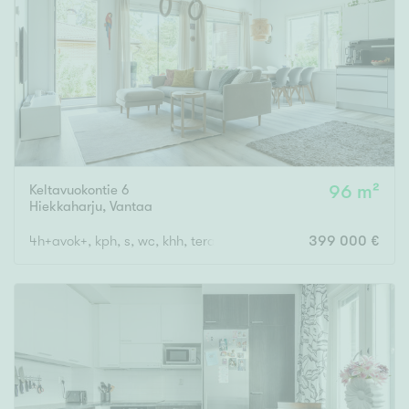
Keltavuokontie 6
96 m²
Hiekkaharju
,
Vantaa
4h+avok+, kph, s, wc, khh, terassi, var
399 000 €