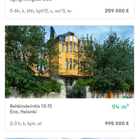
5-6h, k, khh, kph*2, s, wc*3, terassi, parveke, ak
259 000 €
Rehbinderintie 13-15
94 m²
Eira
,
Helsinki
2-3 h, k, kph, et
995 000 €