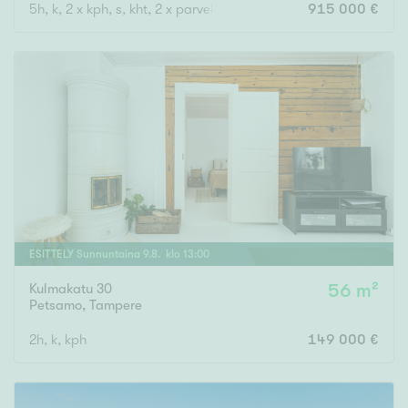
5h, k, 2 x kph, s, kht, 2 x parveke
915 000 €
ESITTELY
Sunnuntaina
9
.
8
. klo
13
:
00
Kulmakatu 30
56 m²
Petsamo
,
Tampere
2h, k, kph
149 000 €