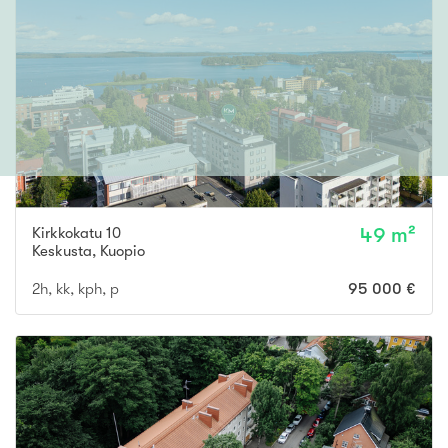
Kirkkokatu 10
49 m²
Keskusta
,
Kuopio
2h, kk, kph, p
95 000 €