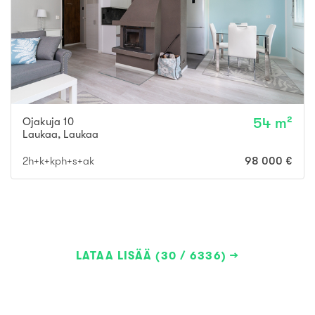
Ojakuja 10
54 m²
Laukaa
,
Laukaa
2h+k+kph+s+ak
98 000 €
LATAA LISÄÄ (30 / 6336)