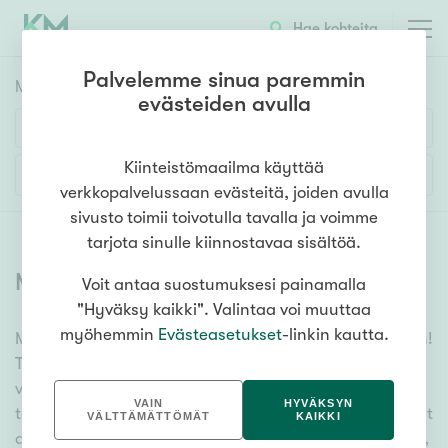
Hae kohteita
Palvelemme sinua paremmin
Myyntikohteet
HAE
evästeiden avulla
Huoneluku
Kiinteistömaailma käyttää
Lisää hakuehtoja
verkkopalvelussaan evästeitä, joiden avulla
1h
2h
3h
4h
5h+
sivusto toimii toivotulla tavalla ja voimme
tarjota sinulle kiinnostavaa sisältöä.
Myytävät asunnot
(
6336
)
Voit antaa suostumuksesi painamalla
Asuntotyyppi
"Hyväksy kaikki". Valintaa voi muuttaa
Kerros-/luhtitalo
myöhemmin
Evästeasetukset
-linkin kautta.
Meiltä löydät myytävät asunnot, oli tarpeesi mikä vain!
Rivitalo/paritalo
Tuhansien kohteiden ja satojen kiinteistönvälittäjien
Omakoti-/erillistalo
verkostomme auttaa sinua kenties elämäsi
VAIN
HYVÄKSYN
tärkeimmässä päätöksessä. Katso alta kaikki myytävät
Maa- tai metsätila
VÄLTTÄMÄTTÖMÄT
KAIKKI
asunnot. Hyödynnä myös kätevää hakutyökaluamme,