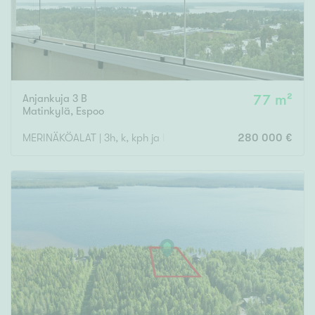
Anjankuja 3 B
77 m²
Matinkylä
,
Espoo
MERINÄKÖALAT | 3h, k, kph ja las. parveke
280 000 €