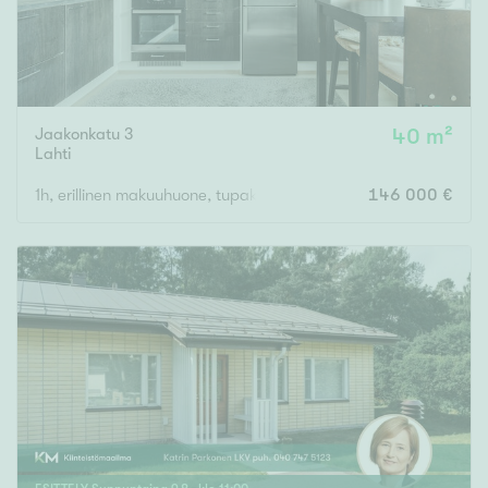
Jaakonkatu 3
40 m²
Lahti
1h, erillinen makuuhuone, tupakeittiö, s, p
146 000 €