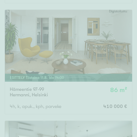
ESITTELY
Tiistaina
11
.
8
. klo
14
:
00
Hämeentie 97-99
86 m²
Hermanni
,
Helsinki
4h, k, apuk., kph, parveke
410 000 €