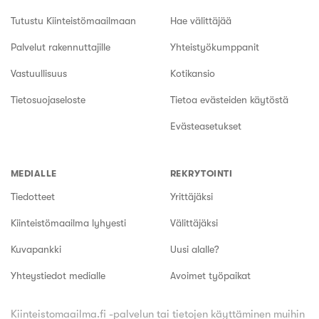
Tutustu Kiinteistömaailmaan
Hae välittäjää
Palvelut rakennuttajille
Yhteistyökumppanit
Vastuullisuus
Kotikansio
Tietosuojaseloste
Tietoa evästeiden käytöstä
Evästeasetukset
MEDIALLE
REKRYTOINTI
Tiedotteet
Yrittäjäksi
Kiinteistömaailma lyhyesti
Välittäjäksi
Kuvapankki
Uusi alalle?
Yhteystiedot medialle
Avoimet työpaikat
Kiinteistomaailma.fi -palvelun tai tietojen käyttäminen muihin