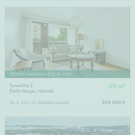
Rakennusvuosi
Uudiskohteet
Vain uudiskohteet
Ei uudiskohteita
ESITTELY
Keskiviikkona
12
.
8
. klo
14
:
00
Tunnelitie 2
65 m²
Arvokohteet
Etelä-Haaga
,
Helsinki
Vain arvokohteet
Ei arvokohteita
3h, k, kph, vh, lasitettu parveke
318 000 €
Kunto
Hyvä