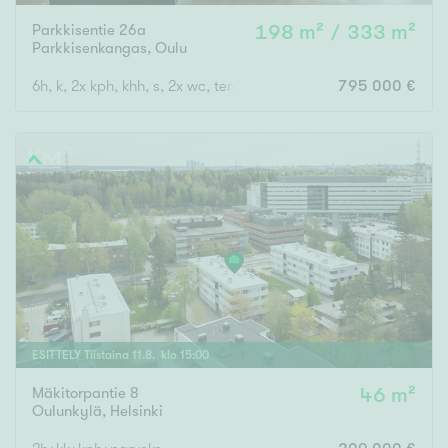
Parkkisentie 26a
198 m² / 333 m²
Parkkisenkangas
,
Oulu
6h, k, 2x kph, khh, s, 2x wc, terassi + uima-allas
795 000 €
ESITTELY
Tiistaina
11
.
8
. klo
15
:
00
Mäkitorpantie 8
46 m²
Oulunkylä
,
Helsinki