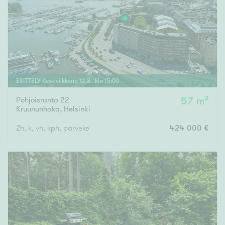
Tyydyttävä
Välttävä
Ominaisuudet
Hissi
ESITTELY
Keskiviikkona
12
.
8
. klo
15
:
00
Järvi- tai merinäköala
Maalämpö
Pohjoisranta 22
57 m²
Kruununhaka
,
Helsinki
Oma ranta
2h, k, vh, kph, parveke
424 000 €
Oma sauna
Parveke
Senioriasunto