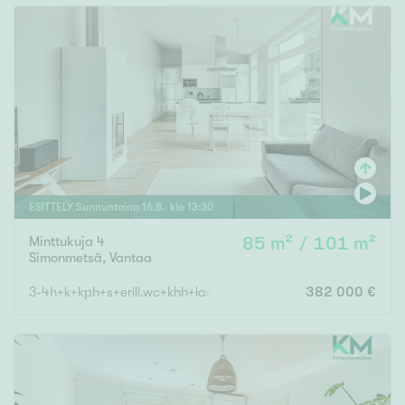
ESITTELY
Sunnuntaina
16
.
8
. klo
13
:
30
Minttukuja 4
85 m² / 101 m²
Simonmetsä
,
Vantaa
3-4h+k+kph+s+erill.wc+khh+lasitettu terassi+autokatos
382 000 €