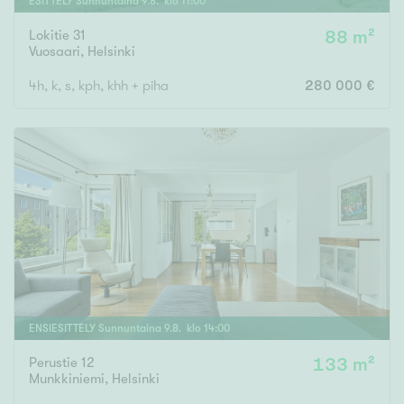
ESITTELY
Sunnuntaina
9
.
8
. klo
11
:
00
Lokitie 31
88 m²
Vuosaari
,
Helsinki
4h, k, s, kph, khh + piha
280 000 €
ENSIESITTELY
Sunnuntaina
9
.
8
. klo
14
:
00
Perustie 12
133 m²
Munkkiniemi
,
Helsinki