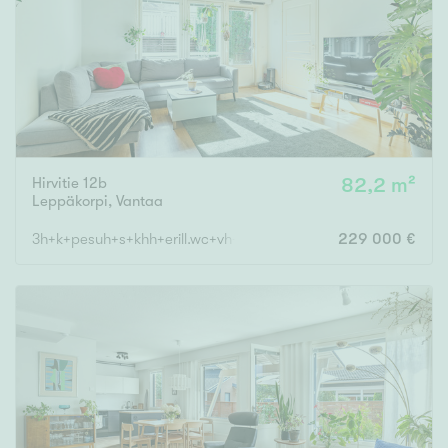
Hirvitie 12b
82,2 m²
Leppäkorpi
,
Vantaa
3h+k+pesuh+s+khh+erill.wc+vh+var.
229 000 €