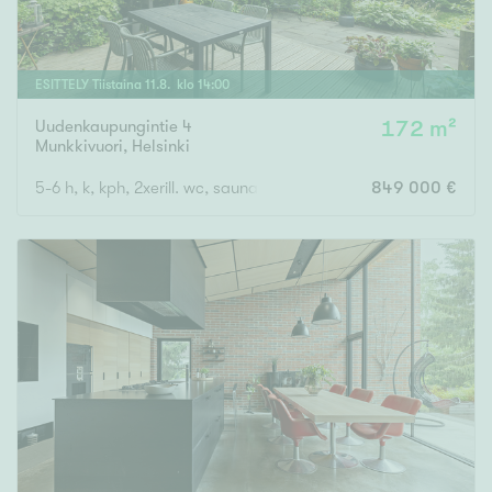
ESITTELY
Tiistaina
11
.
8
. klo
14
:
00
Uudenkaupungintie 4
172 m²
Munkkivuori
,
Helsinki
5-6 h, k, kph, 2xerill. wc, saunaos. Piha, parveke, ransk.parveke
849 000 €