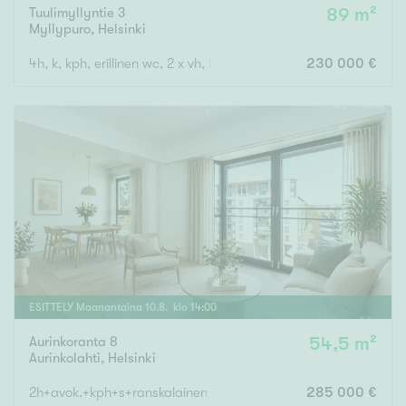
Tuulimyllyntie 3
89 m²
Myllypuro
,
Helsinki
4h, k, kph, erillinen wc, 2 x vh, lasitettu parveke
230 000 €
ESITTELY
Maanantaina
10
.
8
. klo
14
:
00
Aurinkoranta 8
54,5 m²
Aurinkolahti
,
Helsinki
2h+avok.+kph+s+ranskalainen parv.
285 000 €