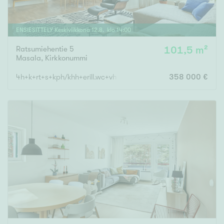
ENSIESITTELY
Keskiviikkona
12
.
8
. klo
14
:
00
Ratsumiehentie 5
101,5 m²
Masala
,
Kirkkonummi
4h+k+rt+s+kph/khh+erill.wc+vh+et+ tk
358 000 €