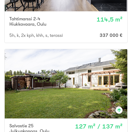
Tahtimarssi 2-4
114,5 m²
Hiukkavaara
,
Oulu
5h, k, 2x kph, khh, s, terassi
337 000 €
Salvostie 25
127 m² / 137 m²
Jylkynkangas
,
Oulu