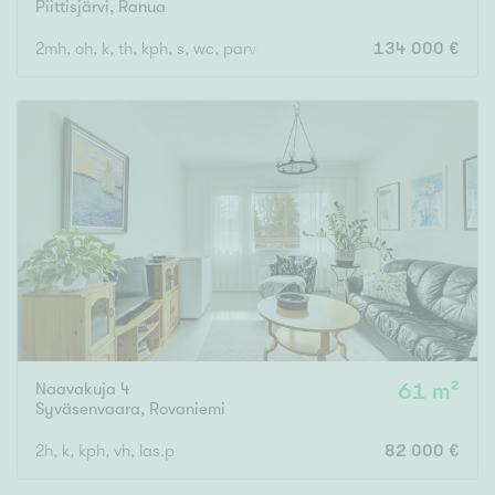
Piittisjärvi
,
Ranua
2mh, oh, k, th, kph, s, wc, parvi
134 000 €
Naavakuja 4
61 m²
Syväsenvaara
,
Rovaniemi
2h, k, kph, vh, las.p
82 000 €