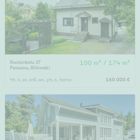
Tyydyttävä
Välttävä
Ominaisuudet
Hissi
Järvi- tai merinäköala
Maalämpö
Ruotsinkatu 37
100 m² / 174 m²
Petsamo
,
Riihimäki
Oma ranta
4h, k, et, erill. wc, ph, s, harrastetila, erillinen autotalli + varasto
160 000 €
Oma sauna
Parveke
Senioriasunto