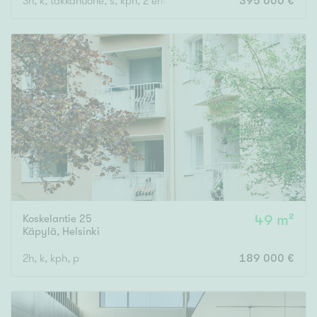
3h, k, takkahuone, s, kph, 2 erillis wc, khh, varastohuone, autotal
395 000 €
Koskelantie 25
49 m²
Käpylä
,
Helsinki
2h, k, kph, p
189 000 €