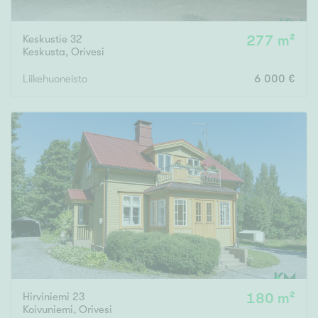
Keskustie 32
277 m²
Keskusta
,
Orivesi
Liikehuoneisto
6 000 €
Hirviniemi 23
180 m²
Koivuniemi
,
Orivesi