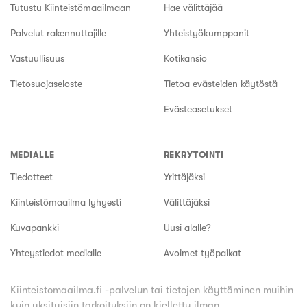
Tutustu Kiinteistömaailmaan
Hae välittäjää
Palvelut rakennuttajille
Yhteistyökumppanit
Vastuullisuus
Kotikansio
Tietosuojaseloste
Tietoa evästeiden käytöstä
Evästeasetukset
MEDIALLE
REKRYTOINTI
Tiedotteet
Yrittäjäksi
Kiinteistömaailma lyhyesti
Välittäjäksi
Kuvapankki
Uusi alalle?
Yhteystiedot medialle
Avoimet työpaikat
Kiinteistomaailma.fi -palvelun tai tietojen käyttäminen muihin
kuin yksityisiin tarkoituksiin on kielletty ilman