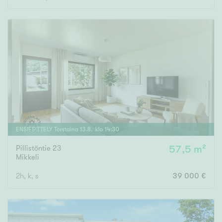
ENSIESITTELY
Torstaina
13
.
8
. klo
14
:
30
Pillistöntie 23
57,5 m²
Mikkeli
2h, k, s
39 000 €