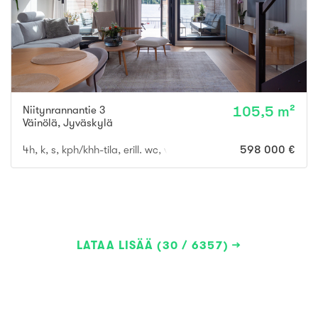
Niitynrannantie 3
105,5 m²
Väinölä
,
Jyväskylä
4h, k, s, kph/khh-tila, erill. wc, vh, las. parveke
598 000 €
LATAA LISÄÄ (30 / 6357)