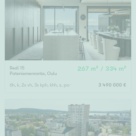
Redi 15
267 m² / 334 m²
Pateniemenranta
,
Oulu
6h, k, 2x vh, 3x kph, khh, s, parveke, terassi + ulkosauna
3 490 000 €