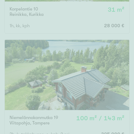
Korpelantie 10
31 m²
Reinikka
,
Kurikka
1h, kk, kph
28 000 €
Niemelännokanmutka 19
100 m² / 143 m²
Viitapohja
,
Tampere