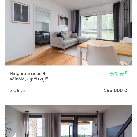
Niitynrannantie 4
51 m²
Väinölä
,
Jyväskylä
3h, kt, s
165 000 €