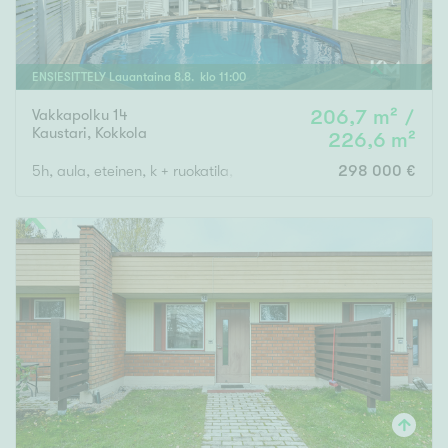
ENSIESITTELY
Lauantaina
8
.
8
. klo
11
:
00
Vakkapolku 14
206,7 m² /
Kaustari
,
Kokkola
226,6 m²
5h, aula, eteinen, k + ruokatila, 3 wc , s, kph, 2 vaatehuonetta, 
298 000 €