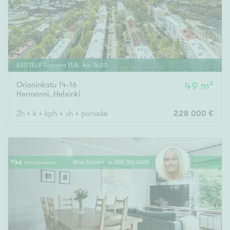
ESITTELY
Tiistaina
11
.
8
. klo
14
:
20
Orioninkatu 14-16
49 m²
Hermanni
,
Helsinki
2h + k + kph + vh + parveke
228 000 €