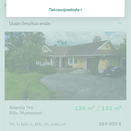
Tontti
jonka avulla löydät omien toiveidesi mukaisen kodin.
Vapaa-ajan asunto
Tietosuojaseloste
Toimitila
Uusin ilmoitus ensin
Autotalli
Muut
Hinta
000
000 €
Pinta-ala
Bölentie 146
138 m² / 181 m²
Asuinpinta-ala
Kokonaispinta-ala
Böle
,
Mustasaari
m²
4h, k, kph, s, khh, vh, aula, at
269 000 €