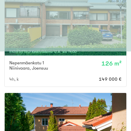
ENSIESITTELY
Keskiviikkona
12
.
8
. klo
14
:
00
Nepenmäenkatu 1
126 m²
Niinivaara
,
Joensuu
4h, k
149 000 €