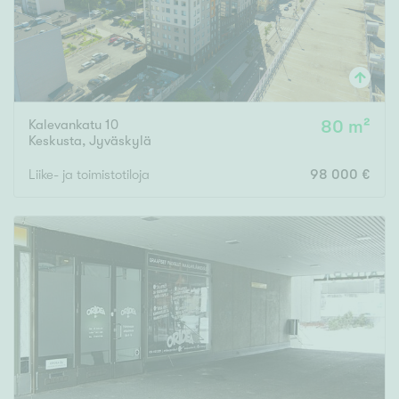
Kalevankatu 10
80 m²
Keskusta
,
Jyväskylä
Liike- ja toimistotiloja
98 000 €