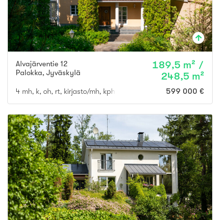
Alvajärventie 12
189,5 m² /
Palokka
,
Jyväskylä
248,5 m²
4 mh, k, oh, rt, kirjasto/mh, kph x 2, s, khh, 2x erill. wc, 3x vh
599 000 €