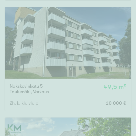
Rakennusvuosi
Uudiskohteet
Vain uudiskohteet
Ei uudiskohteita
Nakskovinkatu 5
49,5 m²
Arvokohteet
Taulumäki
,
Varkaus
Vain arvokohteet
Ei arvokohteita
2h, k, kh, vh, p
10 000 €
Kunto
Hyvä