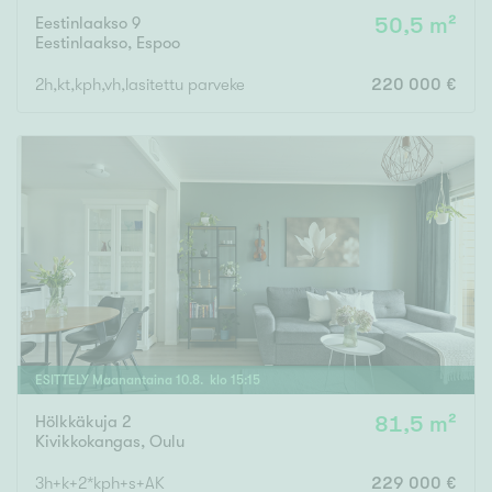
Eestinlaakso 9
50,5 m²
Eestinlaakso
,
Espoo
2h,kt,kph,vh,lasitettu parveke
220 000 €
ESITTELY
Maanantaina
10
.
8
. klo
15
:
15
Hölkkäkuja 2
81,5 m²
Kivikkokangas
,
Oulu
3h+k+2*kph+s+AK
229 000 €