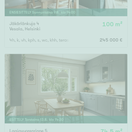
ENSIESITTELY
Sunnuntaina
9
.
8
. klo
14
:
00
Jäkärlänkuja 4
100 m²
Vesala
,
Helsinki
4h, k, vh, kph, s, wc, khh, terassi, var
245 000 €
ESITTELY
Torstaina
13
.
8
. klo
14
:
30
Laajavuorenrinne 5
74,5 m²