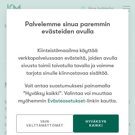
Hae kohteita
Palvelemme sinua paremmin
Myyntikohteet
HAE
evästeiden avulla
Huoneluku
Kiinteistömaailma käyttää
Lisää hakuehtoja
verkkopalvelussaan evästeitä, joiden avulla
1h
2h
3h
4h
5h+
sivusto toimii toivotulla tavalla ja voimme
tarjota sinulle kiinnostavaa sisältöä.
Myytävät asunnot
(
6357
)
Voit antaa suostumuksesi painamalla
Asuntotyyppi
"Hyväksy kaikki". Valintaa voi muuttaa
Kerros-/luhtitalo
myöhemmin
Evästeasetukset
-linkin kautta.
Meiltä löydät myytävät asunnot, oli tarpeesi mikä vain!
Rivitalo/paritalo
Tuhansien kohteiden ja satojen kiinteistönvälittäjien
Omakoti-/erillistalo
verkostomme auttaa sinua kenties elämäsi
VAIN
HYVÄKSYN
tärkeimmässä päätöksessä. Katso alta kaikki myytävät
Maa- tai metsätila
VÄLTTÄMÄTTÖMÄT
KAIKKI
asunnot. Hyödynnä myös kätevää hakutyökaluamme,