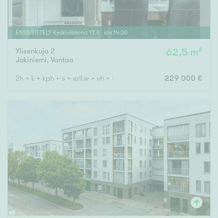
ENSIESITTELY
Keskiviikkona
12
.
8
. klo
14
:
30
Ylisenkuja 2
62,5 m²
Jokiniemi
,
Vantaa
2h + k + kph + s + eril.w + vh + kat.ter.
229 000 €