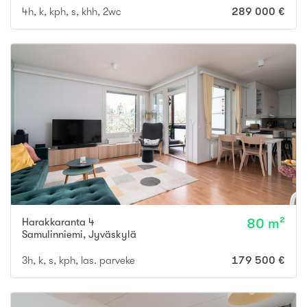
4h, k, kph, s, khh, 2wc
289 000 €
Harakkaranta 4
80 m²
Samulinniemi
,
Jyväskylä
3h, k, s, kph, las. parveke
179 500 €