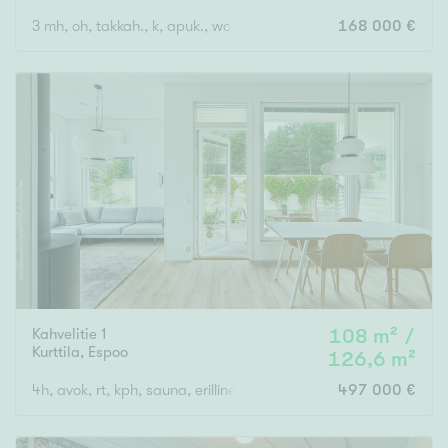
3 mh, oh, takkah., k, apuk., wc, kph, s, eteinen x 2, kuisti
168 000 €
Kahvelitie 1
108 m² /
Kurttila
,
Espoo
126,6 m²
4h, avok, rt, kph, sauna, erillinen wc, khh, autotalli ja autopaikk
497 000 €