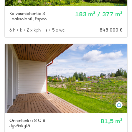
Kaivosmiehentie 3
183 m² / 377 m²
Laaksolahti
,
Espoo
6 h + k + 2 x kph + s + 5 x wc
848 000 €
Onninlenkki 8 C 8
81,5 m²
Jyväskylä