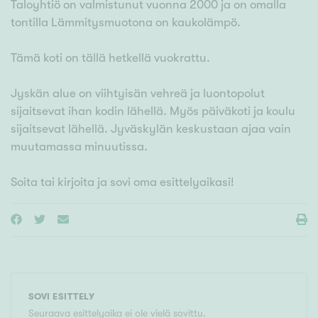
Taloyhtiö on valmistunut vuonna 2000 ja on omalla
tontilla Lämmitysmuotona on kaukolämpö.
Tämä koti on tällä hetkellä vuokrattu.
Jyskän alue on viihtyisän vehreä ja luontopolut
sijaitsevat ihan kodin lähellä. Myös päiväkoti ja koulu
sijaitsevat lähellä. Jyväskylän keskustaan ajaa vain
muutamassa minuutissa.
SOVI ESITTELY
Seuraava esittelyaika ei ole vielä sovittu.