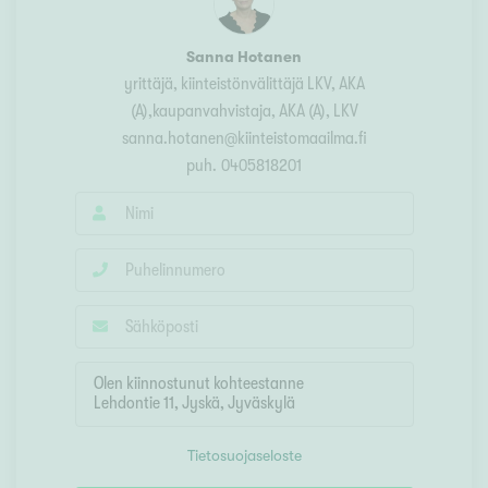
Sanna Hotanen
yrittäjä, kiinteistönvälittäjä LKV, AKA
(A),kaupanvahvistaja
, AKA (A), LKV
sanna.hotanen@kiinteistomaailma.fi
puh.
0405818201
Tietosuojaseloste