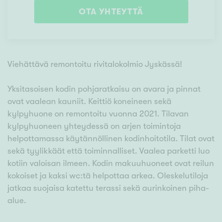
OTA YHTEYTTÄ
Viehättävä remontoitu rivitalokolmio Jyskässä!
Yksitasoisen kodin pohjaratkaisu on avara ja pinnat
ovat vaalean kauniit. Keittiö koneineen sekä
kylpyhuone on remontoitu vuonna 2021. Tilavan
kylpyhuoneen yhteydessä on arjen toimintoja
helpottamassa käytännöllinen kodinhoitotila. Tilat ovat
sekä tyylikkäät että toiminnalliset. Vaalea parketti luo
kotiin valoisan ilmeen. Kodin makuuhuoneet ovat reilun
kokoiset ja kaksi wc:tä helpottaa arkea. Oleskelutiloja
jatkaa suojaisa katettu terassi sekä aurinkoinen piha-
alue.