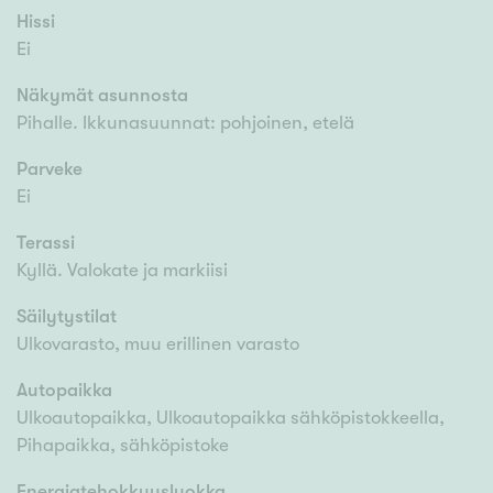
Hissi
Ei
Näkymät asunnosta
Pihalle. Ikkunasuunnat: pohjoinen, etelä
Parveke
Ei
Terassi
Kyllä. Valokate ja markiisi
Säilytystilat
Ulkovarasto, muu erillinen varasto
Autopaikka
Ulkoautopaikka, Ulkoautopaikka sähköpistokkeella,
Pihapaikka, sähköpistoke
Energiatehokkuusluokka