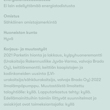
Ei lain edellyttämää energiatodistusta
Omistus
Sähköinen omistajamerkintä
Huoneiston kunto
Hyvä
Korjaus- ja muutostyöt
2021 Parketin hionta ja lakkaus, kylpyhuoneremontti
(Urakoitsija Rakennusliike Jyväs-Varma, valvoja Brado
Oy), keittiöremontti; keittiön kaapistojen ja
kodinkoneiden uusinta (LVI-
urakoitsija/sähköurakoitsija, valvoja Brado Oy) 2022
ilmalämpöpumppu. Muutostöistä ilmoitettu
taloyhtiölle: kyllä. Lopputarkastus tehty: kyllä.
Edellämainittuihin toimiin liittyvät suunnitelmat ja
asiakirjat ovat toimeksiantajalla: kyllä