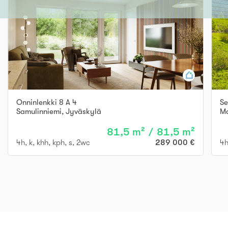
Onninlenkki 8 A 4
S
Samulinniemi
,
Jyväskylä
M
81,5 m² / 81,5 m²
4h, k, khh, kph, s, 2wc
289 000 €
4h