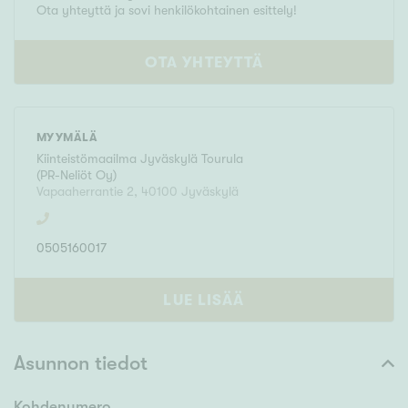
Ota yhteyttä ja sovi henkilökohtainen esittely!
OTA YHTEYTTÄ
MYYMÄLÄ
Kiinteistömaailma
Jyväskylä Tourula
(
PR-Neliöt Oy
)
Vapaaherrantie 2
,
40100
Jyväskylä
0505160017
LUE LISÄÄ
Asunnon tiedot
Kohdenumero