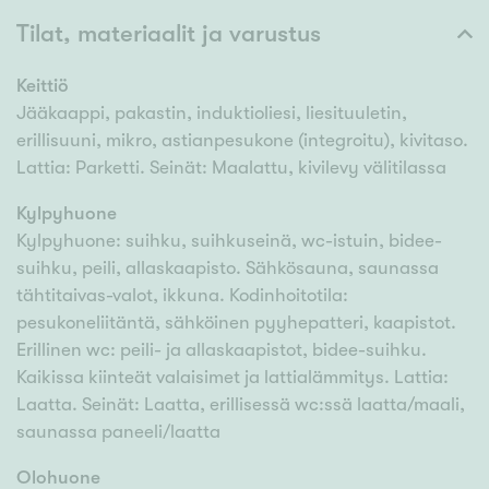
Tilat, materiaalit ja varustus
Keittiö
Jääkaappi, pakastin, induktioliesi, liesituuletin,
erillisuuni, mikro, astianpesukone (integroitu), kivitaso.
Lattia: Parketti. Seinät: Maalattu, kivilevy välitilassa
Kylpyhuone
Kylpyhuone: suihku, suihkuseinä, wc-istuin, bidee-
suihku, peili, allaskaapisto. Sähkösauna, saunassa
tähtitaivas-valot, ikkuna. Kodinhoitotila:
pesukoneliitäntä, sähköinen pyyhepatteri, kaapistot.
Erillinen wc: peili- ja allaskaapistot, bidee-suihku.
Kaikissa kiinteät valaisimet ja lattialämmitys. Lattia:
Laatta. Seinät: Laatta, erillisessä wc:ssä laatta/maali,
saunassa paneeli/laatta
Olohuone