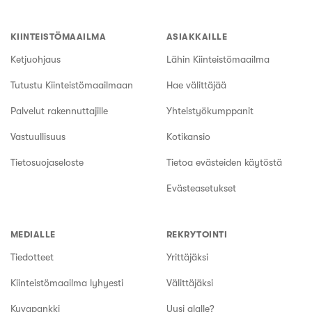
KIINTEISTÖMAAILMA
ASIAKKAILLE
Ketjuohjaus
Lähin Kiinteistömaailma
Tutustu Kiinteistömaailmaan
Hae välittäjää
Palvelut rakennuttajille
Yhteistyökumppanit
Vastuullisuus
Kotikansio
Tietosuojaseloste
Tietoa evästeiden käytöstä
Evästeasetukset
MEDIALLE
REKRYTOINTI
Tiedotteet
Yrittäjäksi
Kiinteistömaailma lyhyesti
Välittäjäksi
Kuvapankki
Uusi alalle?