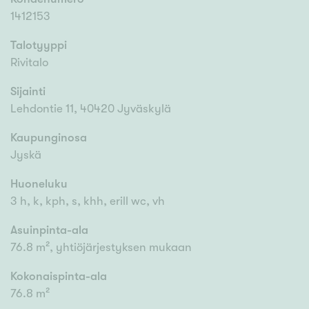
1412153
Talotyyppi
Rivitalo
Sijainti
Lehdontie 11, 40420 Jyväskylä
Kaupunginosa
Jyskä
Huoneluku
3 h, k, kph, s, khh, erill wc, vh
Asuinpinta-ala
76.8 m², yhtiöjärjestyksen mukaan
Kokonaispinta-ala
76.8 m²