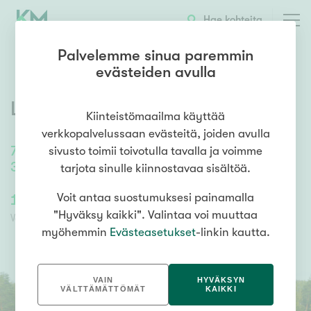
OTA YHTEYTTÄ
ESITTELY
KOHTEEN TIEDOT
Hae kohteita
Palvelemme sinua paremmin
evästeiden avulla
Lehdontie 11
,
Jyskä
,
Jyväskylä
Kiinteistömaailma käyttää
verkkopalvelussaan evästeitä, joiden avulla
76,8
m²
/
76,8
m²
sivusto toimii toivotulla tavalla ja voimme
3 h, k, kph, s, khh, erill wc, vh
tarjota sinulle kiinnostavaa sisältöä.
169 000,00 €
Voit antaa suostumuksesi painamalla
169 000,00 €
"Hyväksy kaikki". Valintaa voi muuttaa
Velaton hinta
Myyntihinta
myöhemmin
Evästeasetukset
-linkin kautta.
VAIN
HYVÄKSYN
VÄLTTÄMÄTTÖMÄT
KAIKKI