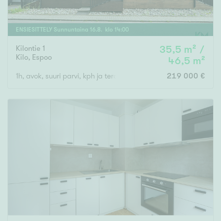
ENSIESITTELY
Sunnuntaina
16
.
8
. klo
14
:
00
Kilontie 1
35,5 m² /
Kilo
,
Espoo
46,5 m²
1h, avok, suuri parvi, kph ja terassi
219 000 €