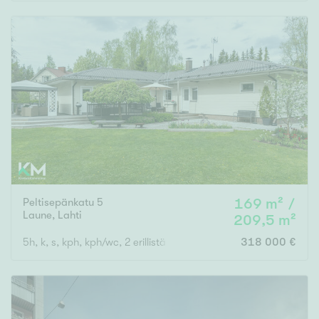
Rakennusvuosi
Uudiskohteet
Vain uudiskohteet
Ei uudiskohteita
Peltisepänkatu 5
169 m² /
Arvokohteet
Laune
,
Lahti
209,5 m²
Vain arvokohteet
Ei arvokohteita
5h, k, s, kph, kph/wc, 2 erillistä wc:tä, khh, 2 vh, varasto
318 000 €
Kunto
Hyvä