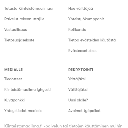
Tutustu Kiinteistömaailmaan
Hae välittäjää
Palvelut rakennuttajille
Yhteistyökumppanit
Vastuullisuus
Kotikansio
Tietosuojaseloste
Tietoa evästeiden käytöstä
Evästeasetukset
MEDIALLE
REKRYTOINTI
Tiedotteet
Yrittäjäksi
Kiinteistömaailma lyhyesti
Välittäjäksi
Kuvapankki
Uusi alalle?
Yhteystiedot medialle
Avoimet työpaikat
Kiinteistomaailma.fi -palvelun tai tietojen käyttäminen muihin