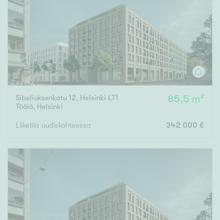
Tyydyttävä
Välttävä
Ominaisuudet
Hissi
Järvi- tai merinäköala
Maalämpö
Sibeliuksenkatu 12, Helsinki LT1
85,5 m²
Töölö
,
Helsinki
Oma ranta
Liiketila uudiskohteessa
342 000 €
Oma sauna
Parveke
Senioriasunto