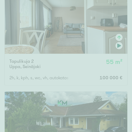
Tapulikuja 2
55 m²
Uppa
,
Seinäjoki
2h, k, kph, s, wc, vh, autokatospaikka
100 000 €