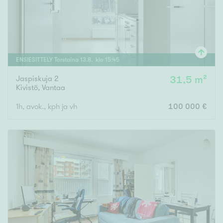
ENSIESITTELY
Torstaina
13
.
8
. klo
15
:
45
Jaspiskuja 2
31,5 m²
Kivistö
,
Vantaa
1h, avok., kph ja vh
100 000 €