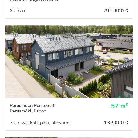
2h+kk+rt
214 500 €
Perusmäen Puistotie 8
57 m²
Perusmäki
,
Espoo
3h, k, wc, kph, piha, ulkovarasto,
189 000 €