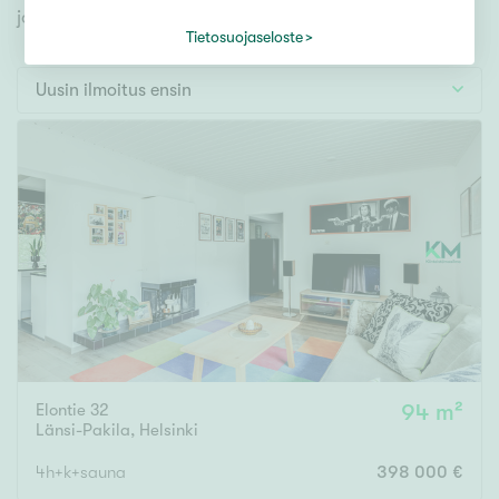
Tontti
jonka avulla löydät omien toiveidesi mukaisen kodin.
Vapaa-ajan asunto
Tietosuojaseloste
Toimitila
Uusin ilmoitus ensin
Autotalli
Muut
Hinta
000
000 €
Pinta-ala
Elontie 32
94 m²
Asuinpinta-ala
Kokonaispinta-ala
Länsi-Pakila
,
Helsinki
m²
4h+k+sauna
398 000 €