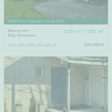
ENSIESITTELY
Perjantaina
14
.
8
. klo
14
:
00
Bölentie 146
138 m² / 181 m²
Böle
,
Mustasaari
4h, k, kph, s, khh, vh, aula, at
269 000 €