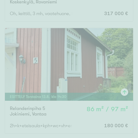
Koskenkylä
,
Rovaniemi
Oh, keittiö, 3 mh, vaatehuone, kodinhoitohuone, wc, kylpyhuone,
317 000 €
ESITTELY
Torstaina
13
.
8
. klo
14
:
30
Relanderinpiha 5
86 m² / 97 m²
Jokiniemi
,
Vantaa
2h+k+eteisaula+kph+wc+vh+eristämätön ullakko+kellari+pihava
180 000 €