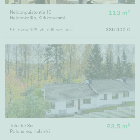
Neidonpuistontie 10
113 m²
Neidonkallio
,
Kirkkonummi
4h, avokeittiö, vh, erill. wc, saunaos., parveke ja terassipiha
335 000 €
Tulustie 8a
93,5 m²
Paloheinä
,
Helsinki