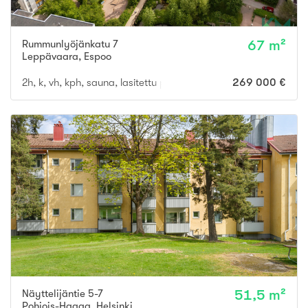
Rummunlyöjänkatu 7
67 m²
Leppävaara
,
Espoo
2h, k, vh, kph, sauna, lasitettu parveke
269 000 €
Näyttelijäntie 5-7
51,5 m²
Pohjois-Haaga
,
Helsinki