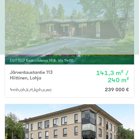
ESITTELY
Keskiviikkona
19
.
8
. klo
14
:
00
Järventaustantie 113
141,3 m² /
Hiittinen
,
Lohja
240 m²
4mh,oh,k,rt,kph,s,wc
239 000 €