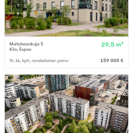
Multahaankuja 5
29,5 m²
Kilo
,
Espoo
1h, kk, kph, ranskalainen parveke
159 000 €