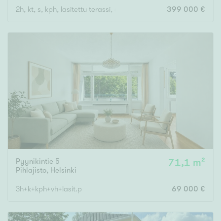
2h, kt, s, kph, lasitettu terassi, oma piha
399 000 €
Pyynikintie 5
71,1 m²
Pihlajisto
,
Helsinki
3h+k+kph+vh+lasit.p
69 000 €