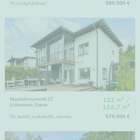
4h,k,s,kph,khh,wc
285 000 €
Muuttolinnunreitti 27
111 m² /
Lintuvaara
,
Espoo
116,7 m²
5h, keittiö, ruokailutila, saunaosasto, kylpyhuone, varasto, aut
575 000 €