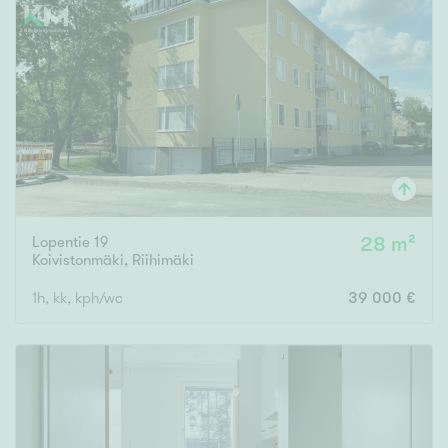
Lopentie 19
28 m²
Koivistonmäki
,
Riihimäki
1h, kk, kph/wc
39 000 €