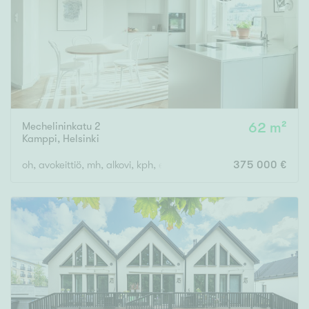
Mechelininkatu 2
62 m²
Kamppi
,
Helsinki
oh, avokeittiö, mh, alkovi, kph, eteinen
375 000 €