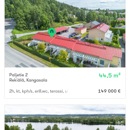
Paljetie 2
44,5 m²
Rekiälä
,
Kangasala
2h, kt, kph/s, erill.wc, terassi, ulkovar. ap
149 000 €