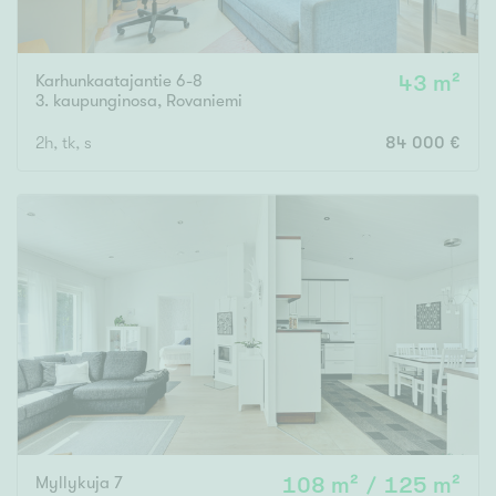
Karhunkaatajantie 6-8
43 m²
3. kaupunginosa
,
Rovaniemi
2h, tk, s
84 000 €
Myllykuja 7
108 m² / 125 m²