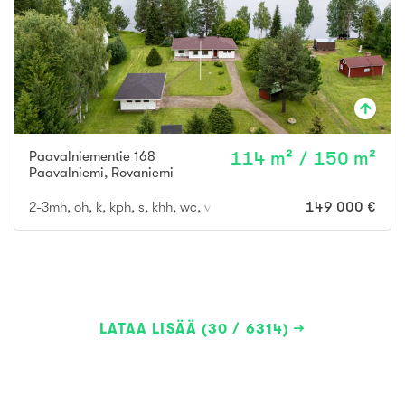
Paavalniementie 168
114 m² / 150 m²
Paavalniemi
,
Rovaniemi
2-3mh, oh, k, kph, s, khh, wc, vh
149 000 €
LATAA LISÄÄ (30 / 6314)