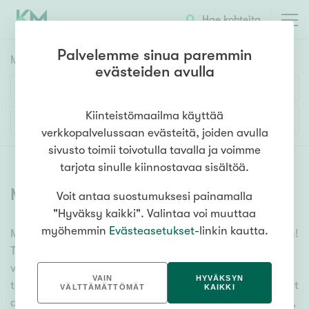
Hae kohteita
Palvelemme sinua paremmin
Myyntikohteet
HAE
evästeiden avulla
Huoneluku
Kiinteistömaailma käyttää
Lisää hakuehtoja
verkkopalvelussaan evästeitä, joiden avulla
1h
2h
3h
4h
5h+
sivusto toimii toivotulla tavalla ja voimme
tarjota sinulle kiinnostavaa sisältöä.
Myytävät asunnot
(
6314
)
Voit antaa suostumuksesi painamalla
Asuntotyyppi
"Hyväksy kaikki". Valintaa voi muuttaa
Kerros-/luhtitalo
myöhemmin
Evästeasetukset
-linkin kautta.
Meiltä löydät myytävät asunnot, oli tarpeesi mikä vain!
Rivitalo/paritalo
Tuhansien kohteiden ja satojen kiinteistönvälittäjien
Omakoti-/erillistalo
verkostomme auttaa sinua kenties elämäsi
VAIN
HYVÄKSYN
tärkeimmässä päätöksessä. Katso alta kaikki myytävät
Maa- tai metsätila
VÄLTTÄMÄTTÖMÄT
KAIKKI
asunnot. Hyödynnä myös kätevää hakutyökaluamme,