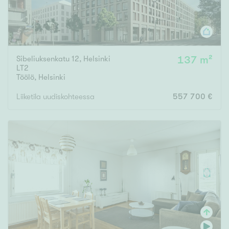
Sibeliuksenkatu 12, Helsinki
137 m²
LT2
Töölö
,
Helsinki
Liiketila uudiskohteessa
557 700 €