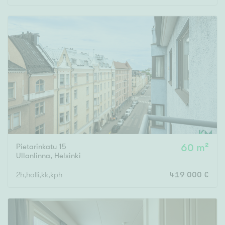
Pietarinkatu 15
60 m²
Ullanlinna
,
Helsinki
2h,halli,kk,kph
419 000 €