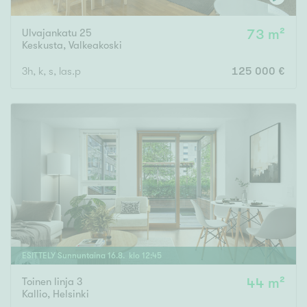
Ulvajankatu 25
73 m²
Keskusta
,
Valkeakoski
3h, k, s, las.p
125 000 €
ESITTELY
Sunnuntaina
16
.
8
. klo
12
:
45
Toinen linja 3
44 m²
Kallio
,
Helsinki