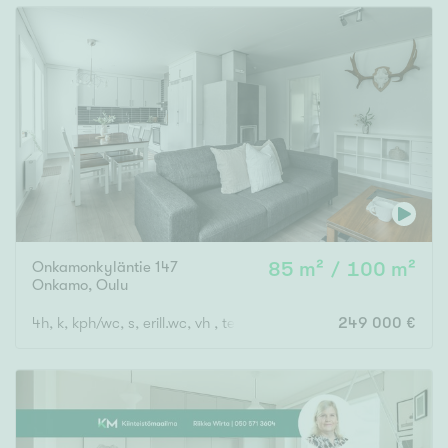
Onkamonkyläntie 147
85 m² / 100 m²
Onkamo
,
Oulu
4h, k, kph/wc, s, erill.wc, vh , teras., at
249 000 €