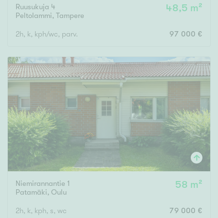
Ruusukuja 4
48,5 m²
Peltolammi
,
Tampere
2h, k, kph/wc, parv.
97 000 €
Niemirannantie 1
58 m²
Patamäki
,
Oulu
2h, k, kph, s, wc
79 000 €