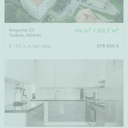
Kongontie 23
64 m² / 60,7 m²
Toukola
,
Helsinki
2 - 3 h, k, rt, kph, las.p
378 000 €