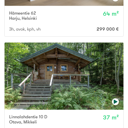
Hämeentie 62
64 m²
Harju
,
Helsinki
3h, avok, kph, vh
299 000 €
Linnalahdentie 10 D
37 m²
Otava
,
Mikkeli