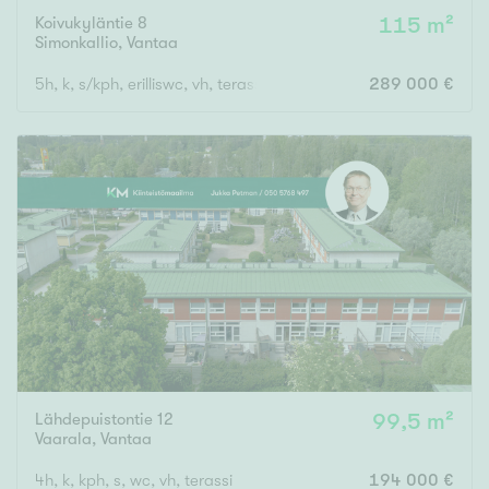
Koivukyläntie 8
115 m²
Simonkallio
,
Vantaa
5h, k, s/kph, erilliswc, vh, terassi
289 000 €
Lähdepuistontie 12
99,5 m²
Vaarala
,
Vantaa
4h, k, kph, s, wc, vh, terassi
194 000 €