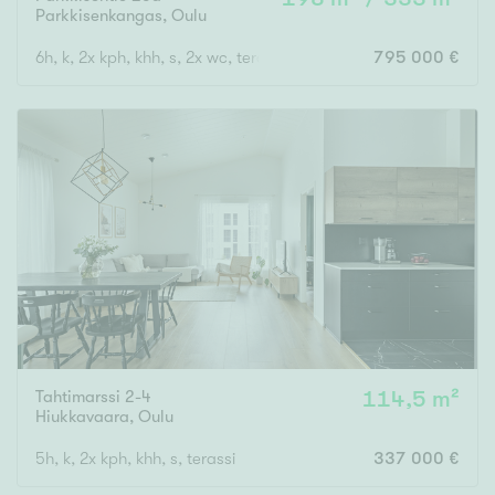
Parkkisenkangas
,
Oulu
6h, k, 2x kph, khh, s, 2x wc, terassi + uima-allas
795 000 €
Tahtimarssi 2-4
114,5 m²
Hiukkavaara
,
Oulu
5h, k, 2x kph, khh, s, terassi
337 000 €