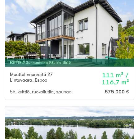
ESITTELY
Sunnuntaina
9
.
8
. klo
15
:
15
Muuttolinnunreitti 27
111 m² /
Lintuvaara
,
Espoo
116,7 m²
5h, keittiö, ruokailutila, saunaosasto, kylpyhuone, varasto, aut
575 000 €