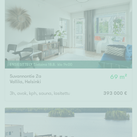
ENSIESITTELY
Tiistaina
18
.
8
. klo
14
:
00
Suvannontie 2a
69 m²
Vallila
,
Helsinki
3h, avok, kph, sauna, lasitettu parveke
393 000 €