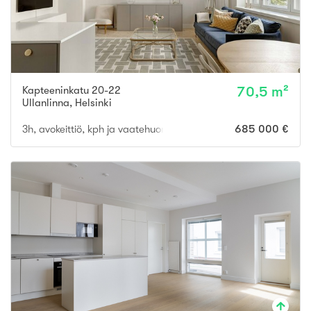
Kapteeninkatu 20-22
70,5 m²
Ullanlinna
,
Helsinki
3h, avokeittiö, kph ja vaatehuone
685 000 €