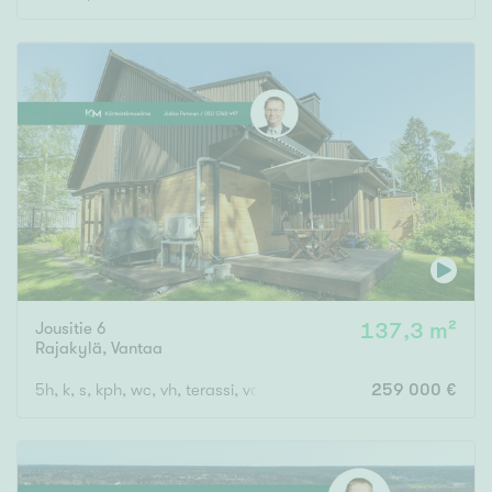
Jousitie 6
137,3 m²
Rajakylä
,
Vantaa
5h, k, s, kph, wc, vh, terassi, var, ak
259 000 €