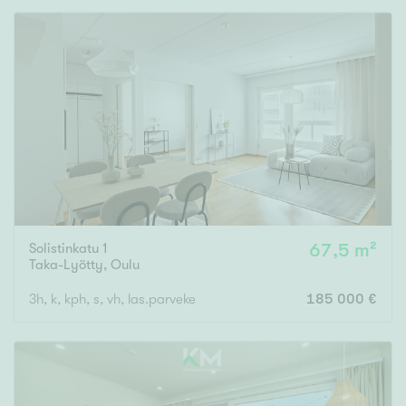
Solistinkatu 1
67,5 m²
Taka-Lyötty
,
Oulu
3h, k, kph, s, vh, las.parveke
185 000 €