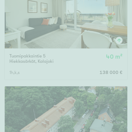
Tuomipakkaintie 5
40 m²
Hiekkasärkät
,
Kalajoki
1h,k,s
138 000 €