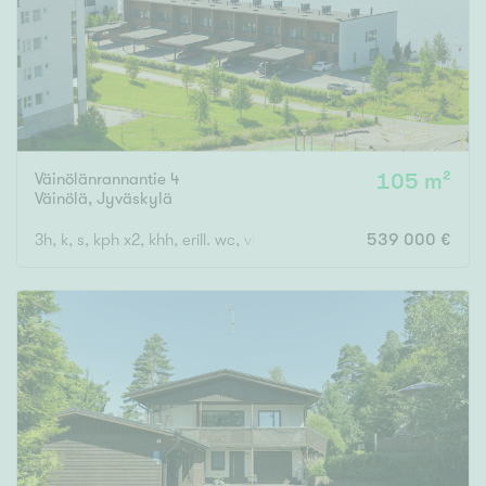
Väinölänrannantie 4
105 m²
Väinölä
,
Jyväskylä
3h, k, s, kph x2, khh, erill. wc, vh, las.p, ter
539 000 €