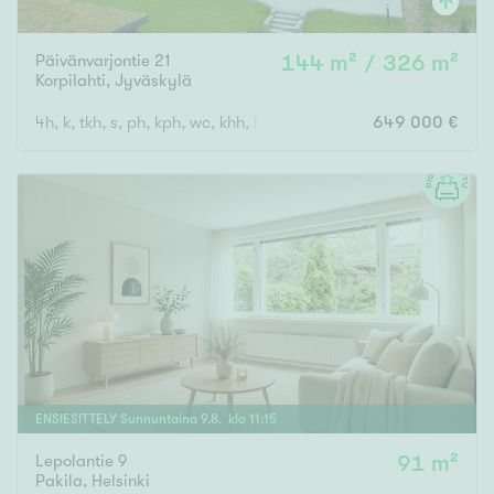
Päivänvarjontie 21
144 m² / 326 m²
Korpilahti
,
Jyväskylä
4h, k, tkh, s, ph, kph, wc, khh, las.ter, las.p, varastot, 2 auton au
649 000 €
ENSIESITTELY
Sunnuntaina
9
.
8
. klo
11
:
15
Lepolantie 9
91 m²
Pakila
,
Helsinki