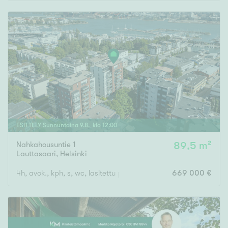
Rakennusvuosi
Uudiskohteet
Vain uudiskohteet
Ei uudiskohteita
ESITTELY
Sunnuntaina
9
.
8
. klo
12
:
00
Nahkahousuntie 1
89,5 m²
Arvokohteet
Lauttasaari
,
Helsinki
Vain arvokohteet
Ei arvokohteita
4h, avok., kph, s, wc, lasitettu parveke
669 000 €
Kunto
Hyvä