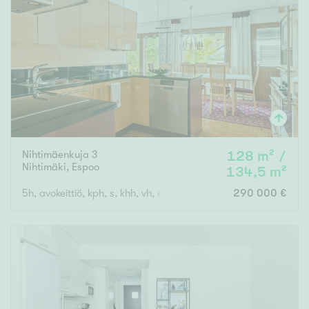
Nihtimäenkuja 3
128 m² /
Nihtimäki
,
Espoo
134,5 m²
5h, avokeittiö, kph, s, khh, vh, erill.wc, autokatos, varasto
290 000 €