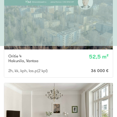
Oritie 4
52,5 m²
Hakunila
,
Vantaa
2h, kk, kph, las.p(2 kpl)
36 000 €