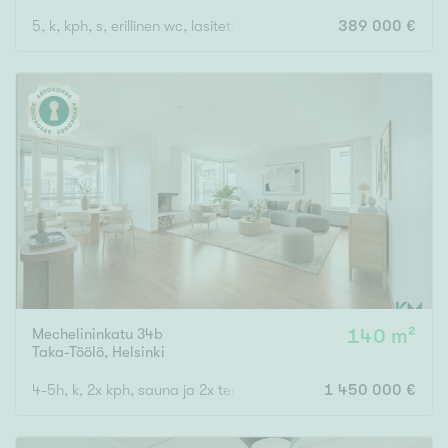
5, k, kph, s, erillinen wc, lasitettu parveke, piha, autotalli
389 000 €
Mechelininkatu 34b
140 m²
Taka-Töölö
,
Helsinki
4-5h, k, 2x kph, sauna ja 2x terassi.
1 450 000 €