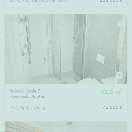
2h, kt, kph, ranskalainen parveke
238 000 €
Rautkalliontie 7
61,5 m²
Havukoski
,
Vantaa
2h, k, kph, vh, las.p
75 000 €