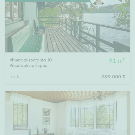
Tyydyttävä
Välttävä
Ominaisuudet
Hissi
Järvi- tai merinäköala
Maalämpö
Viherlaaksonranta 10
91 m²
Viherlaakso
,
Espoo
Oma ranta
4h+k
399 000 €
Oma sauna
Parveke
Senioriasunto