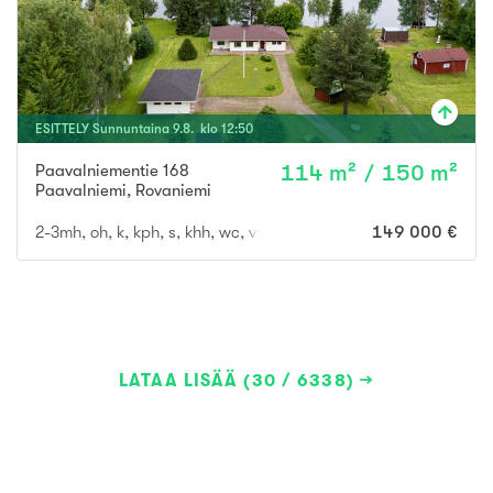
ESITTELY
Sunnuntaina
9
.
8
. klo
12
:
50
Paavalniementie 168
114 m² / 150 m²
Paavalniemi
,
Rovaniemi
2-3mh, oh, k, kph, s, khh, wc, vh
149 000 €
LATAA LISÄÄ (30 / 6338)