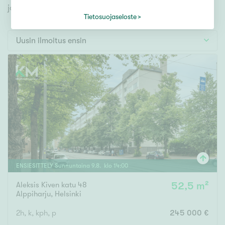
Tontti
jonka avulla löydät omien toiveidesi mukaisen kodin.
Vapaa-ajan asunto
Tietosuojaseloste
Toimitila
Uusin ilmoitus ensin
Autotalli
Muut
Hinta
000
000 €
Pinta-ala
ENSIESITTELY
Sunnuntaina
9
.
8
. klo
14
:
00
Aleksis Kiven katu 48
52,5 m²
Asuinpinta-ala
Kokonaispinta-ala
Alppiharju
,
Helsinki
m²
2h, k, kph, p
245 000 €