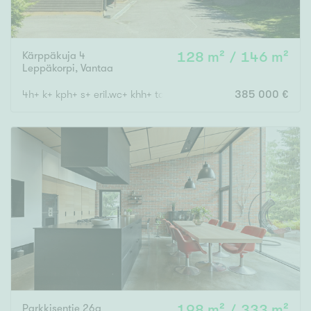
Kärppäkuja 4
128 m² / 146 m²
Leppäkorpi
,
Vantaa
4h+ k+ kph+ s+ eril.wc+ khh+ takkah.+ ask.h./th+ vh+ autokatos
385 000 €
Parkkisentie 26a
198 m² / 333 m²