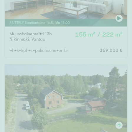
ESITTELY
Sunnuntaina
16
.
8
. klo
15
:
00
Muurahaisenreitti 13b
155 m² / 222 m²
Nikinmäki
,
Vantaa
4h+k+kph+s+pukuhuone+erill.wc+takkah+vh+khh+autotalli
369 000 €