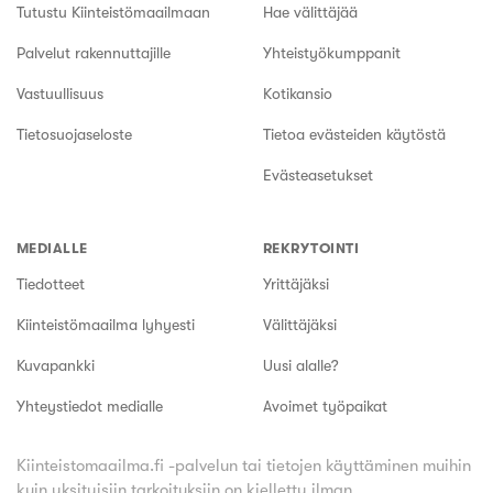
Tutustu Kiinteistömaailmaan
Hae välittäjää
Palvelut rakennuttajille
Yhteistyökumppanit
Vastuullisuus
Kotikansio
Tietosuojaseloste
Tietoa evästeiden käytöstä
Evästeasetukset
MEDIALLE
REKRYTOINTI
Tiedotteet
Yrittäjäksi
Kiinteistömaailma lyhyesti
Välittäjäksi
Kuvapankki
Uusi alalle?
Yhteystiedot medialle
Avoimet työpaikat
Kiinteistomaailma.fi -palvelun tai tietojen käyttäminen muihin
kuin yksityisiin tarkoituksiin on kielletty ilman