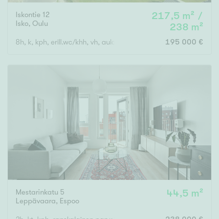
Iskontie 12
217,5 m² /
Isko
,
Oulu
238 m²
8h, k, kph, erill.wc/khh, vh, aula, Kellaritilat (runsaasti säilytyst
195 000 €
Mestarinkatu 5
44,5 m²
Leppävaara
,
Espoo