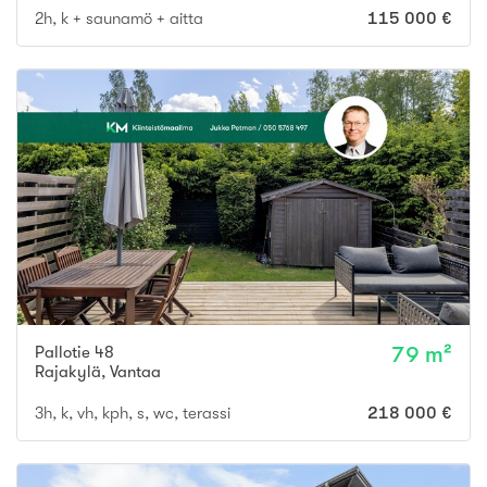
2h, k + saunamö + aitta
115 000 €
Pallotie 48
79 m²
Rajakylä
,
Vantaa
3h, k, vh, kph, s, wc, terassi
218 000 €