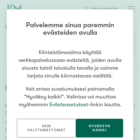
Hae kohteita
Palvelemme sinua paremmin
Myyntikohteet
HAE
evästeiden avulla
Huoneluku
Kiinteistömaailma käyttää
Lisää hakuehtoja
verkkopalvelussaan evästeitä, joiden avulla
1h
2h
3h
4h
5h+
sivusto toimii toivotulla tavalla ja voimme
tarjota sinulle kiinnostavaa sisältöä.
Myytävät asunnot
(
6338
)
Voit antaa suostumuksesi painamalla
Asuntotyyppi
"Hyväksy kaikki". Valintaa voi muuttaa
Kerros-/luhtitalo
myöhemmin
Evästeasetukset
-linkin kautta.
Meiltä löydät myytävät asunnot, oli tarpeesi mikä vain!
Rivitalo/paritalo
Tuhansien kohteiden ja satojen kiinteistönvälittäjien
Omakoti-/erillistalo
verkostomme auttaa sinua kenties elämäsi
VAIN
HYVÄKSYN
tärkeimmässä päätöksessä. Katso alta kaikki myytävät
Maa- tai metsätila
VÄLTTÄMÄTTÖMÄT
KAIKKI
asunnot. Hyödynnä myös kätevää hakutyökaluamme,