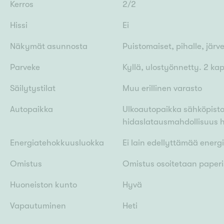
Kerros
2/2
Hissi
Ei
Näkymät asunnosta
Puistomaiset, pihalle, järve
Parveke
Kyllä, ulostyönnetty. 2 k
Säilytystilat
Muu erillinen varasto
Autopaikka
Ulkoautopaikka sähköpisto
hidaslatausmahdollisuus h
Energiatehokkuusluokka
Ei lain edellyttämää energ
Omistus
Omistus osoitetaan paperis
Huoneiston kunto
Hyvä
Vapautuminen
Heti