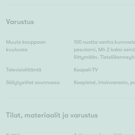
Varustus
Muuta kauppaan
100 vuotta vanha kunnostet
kuuluvaa
pesutorni, Mh 2 kaksi seinä
liittymään. Tietoliikenneyh
Televisioliitäntä
Kaapeli-TV
Säilytystilat asunnossa
Kaapistot, irtainvarasto, po
Tilat, materiaalit ja varustus