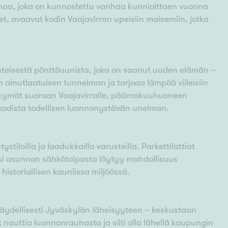
aa, joka on kunnostettu vanhaa kunnioittaen vuonna
, avaavat kodin Vaajavirran upeisiin maisemiin, jotka
inteisestä pönttöuunista, joka on saanut uuden elämän –
 ainutlaatuisen tunnelman ja tarjoaa lämpöä viileisiin
näkymät suoraan Vaajavirralle, päämakuuhuoneen
 kodista todellisen luonnonystävän unelman.
stiloilla ja laadukkailla varusteilla. Parkettilattiat
ksi asunnon sähkötolpasta löytyy mahdollisuus
istoriallisen kauniissa miljöössä.
täydellisesti Jyväskylän läheisyyteen – keskustaan
 nauttia luonnonrauhasta ja silti olla lähellä kaupungin