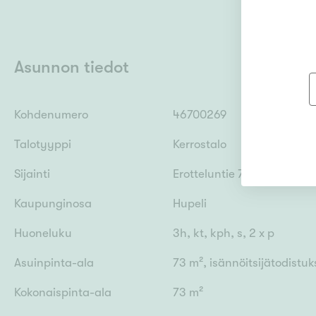
Asunnon tiedot
Kohdenumero
46700269
Talotyyppi
Kerrostalo
Sijainti
Erotteluntie 7, 40800 Jyvä
Kaupunginosa
Hupeli
Huoneluku
3h, kt, kph, s, 2 x p
Asuinpinta-ala
73 m², isännöitsijätodist
Kokonaispinta-ala
73 m²