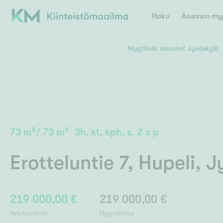
Haku
Asunnon myy
Myytävät asunnot Jyväskylä
Valitse lähin myymäläpaikkakunta
Asun
E
K
Kiint
Tarj
Espoo
Ka
Ka
73
m²
/
73
m²
3h, kt, kph, s, 2 x p
Ki
Kiint
Ko
H
Digi
Erotteluntie 7
,
Hupeli
,
J
Hamina
Helsinki
Hyvinkää
Avoi
L
Hämeenlinna
Lah
219 000,00 €
219 000,00 €
Lev
I
Päätök
Velaton hinta
Myyntihinta