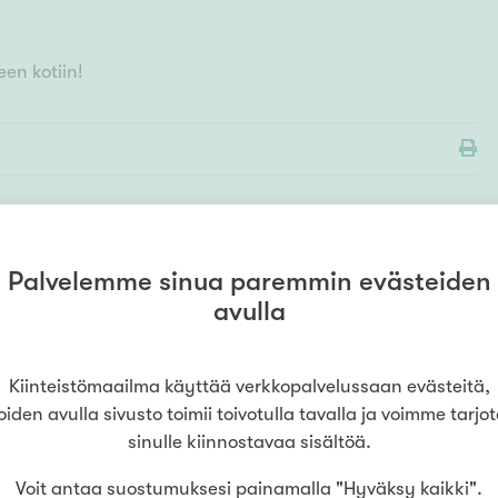
en kotiin!
Palvelemme sinua paremmin evästeiden
MYYMÄLÄ
avulla
Kiinteistömaailma
Jyväskylä
Tourula
0505160017
(
PR-Neliöt Oy
)
Kiinteistömaailma käyttää verkkopalvelussaan evästeitä,
Vapaaherrantie 2
,
40100
Jyväskylä
oiden avulla sivusto toimii toivotulla tavalla ja voimme tarjo
sinulle kiinnostavaa sisältöä.
LUE LISÄÄ
Voit antaa suostumuksesi painamalla "Hyväksy kaikki".