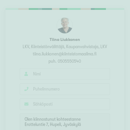
Ylivieska
Ylöjärvi
oki
rkulla
Tiina Liukkonen
LKV, Kiinteistönvälittäjä, Kaupanvahvistaja
, LKV
tiina.liukkonen@kiinteistomaailma.fi
puh.
0505550540