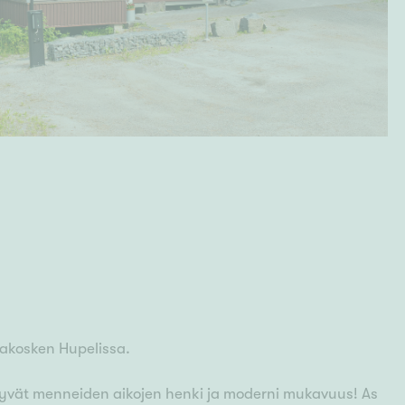
jakosken Hupelissa.
styvät menneiden aikojen henki ja moderni mukavuus! As