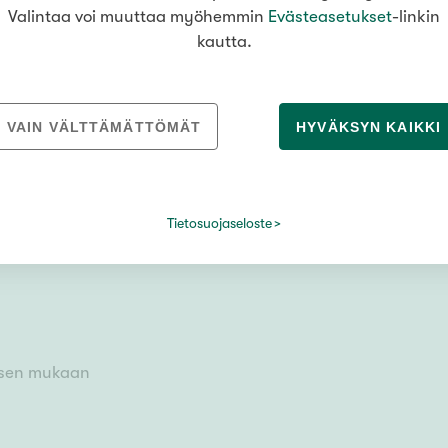
Valintaa voi muuttaa myöhemmin
Evästeasetukset
-linkin
kautta.
VAIN VÄLTTÄMÄTTÖMÄT
HYVÄKSYN KAIKKI
Tietosuojaseloste
skylä
uksen mukaan