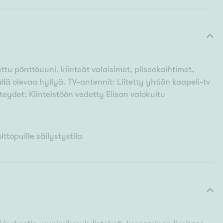
tu pönttöuuni, kiinteät valaisimet, pliseekaihtimet,
llä olevaa hyllyä. TV-antennit: Liitetty yhtiön kaapeli-tv
teydet: Kiinteistöön vedetty Elisan valokuitu
lttopuille säilystystila