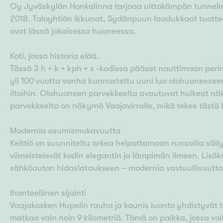
Oy Jyväskylän Honkalinna tarjoaa uittokämpän tunnelm
2018. Taloyhtiön ikkunat, Sydänpuun laadukkaat tuotteet
ovat läsnä jokaisessa huoneessa.
Koti, jossa historia elää.
Tässä 3 h + k + kph + s -kodissa pääset nauttimaan per
yli 100 vuotta vanha kunnostettu uuni luo olohuoneeseen
iltoihin. Olohuoneen parvekkeelta avautuvat huikeat 
parvekkeelta on näkymä Vaajavirralle, mikä tekee tästä
Modernia asumismukavuutta
Keittiö on suunniteltu arkea helpottamaan runsailla säilyty
viimeistelevät kodin elegantin ja lämpimän ilmeen. Lisä
sähköauton hidaslataukseen – modernia vastuullisuutta h
Ihanteellinen sijainti
Vaajakosken Hupelin rauha ja kaunis luonto yhdistyvät 
matkaa vain noin 9 kilometriä. Tämä on paikka, jossa voit