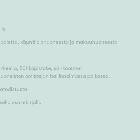
lle
appaletta, käynti olohuoneesta ja makuuhuoneesta
kkeella, Sähköpistoke, sähköauton
uoneiston omistajan hallinnoimassa paikassa.
iatodistusta
ella osakekirjalla