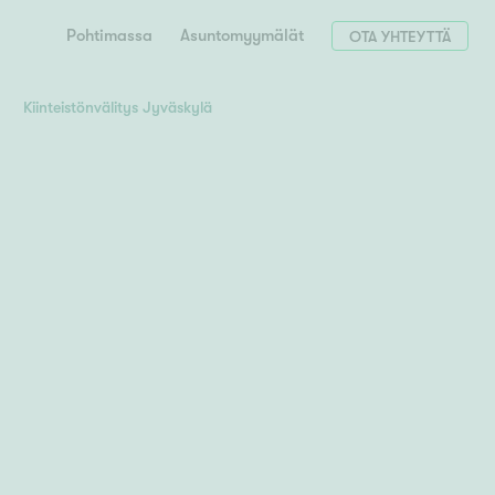
Pohtimassa
Asuntomyymälät
OTA YHTEYTTÄ
Kiinteistönvälitys Jyväskylä
Hae postinumerosi perusteella
unnon ostajille
 liittyvät
T
Tahko
Tampere
Tornio
Turku
totoimeksianto
Tuusula
V
 meidät
Vaasa
Valkeakoski
Vantaa
tys alueellasi
Varkaus
Y
vaniemi