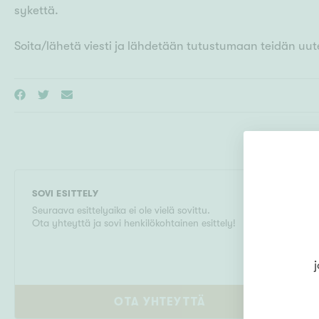
sykettä.
Soita/lähetä viesti ja lähdetään tutustumaan teidän uute
SOVI ESITTELY
Seuraava esittelyaika ei ole vielä sovittu.
Ota yhteyttä ja sovi henkilökohtainen esittely!
j
OTA YHTEYTTÄ