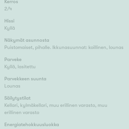
Kerros
2/4
Hissi
Kyllä
Näkymät asunnosta
Puistomaiset, pihalle. Ikkunasuunnat: koillinen, lounas
Parveke
Kyllä, lasitettu
Parvekkeen suunta
Lounas
Säilytystilat
Kellari, kylmäkellari, muu erillinen varasto, muu
erillinen varasto
Energiatehokkuusluokka