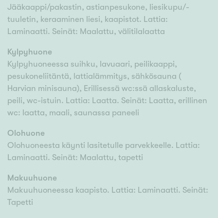
Jääkaappi/pakastin, astianpesukone, liesikupu/-
tuuletin, keraaminen liesi, kaapistot. Lattia:
Laminaatti. Seinät: Maalattu, välitilalaatta
Kylpyhuone
Kylpyhuoneessa suihku, lavuaari, peilikaappi,
pesukoneliitäntä, lattialämmitys, sähkösauna (
Harvian minisauna), Erillisessä wc:ssä allaskaluste,
peili, wc-istuin. Lattia: Laatta. Seinät: Laatta, erillinen
wc: laatta, maali, saunassa paneeli
Olohuone
Olohuoneesta käynti lasitetulle parvekkeelle. Lattia:
Laminaatti. Seinät: Maalattu, tapetti
Makuuhuone
Makuuhuoneessa kaapisto. Lattia: Laminaatti. Seinät:
Tapetti