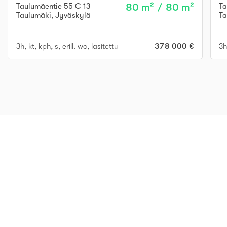
Taulumäentie 55 C 13
80 m² / 80 m²
Ta
Taulumäki
,
Jyväskylä
Ta
3h, kt, kph, s, erill. wc, lasitettu parveke
378 000 €
3h