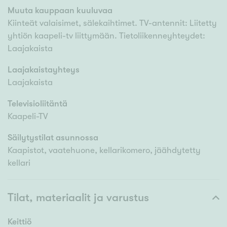
Muuta kauppaan kuuluvaa
Kiinteät valaisimet, sälekaihtimet. TV-antennit: Liitetty
yhtiön kaapeli-tv liittymään. Tietoliikenneyhteydet:
Laajakaista
Laajakaistayhteys
Laajakaista
Televisioliitäntä
Kaapeli-TV
Säilytystilat asunnossa
Kaapistot, vaatehuone, kellarikomero, jäähdytetty
kellari
Tilat, materiaalit ja varustus
Keittiö