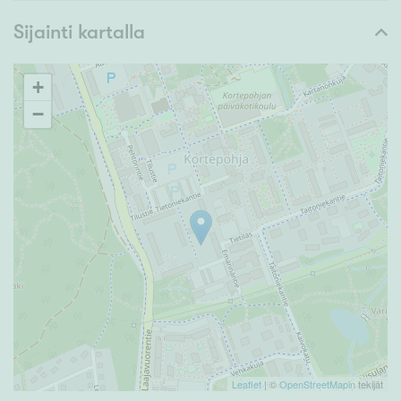
Sijainti kartalla
+
−
Leaflet
| ©
OpenStreetMapin
tekijät