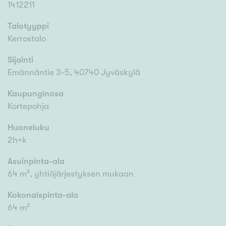
1412211
Talotyyppi
Kerrostalo
Sijainti
Emännäntie 3-5, 40740 Jyväskylä
Kaupunginosa
Kortepohja
Huoneluku
2h+k
Asuinpinta-ala
64 m², yhtiöjärjestyksen mukaan
Kokonaispinta-ala
64 m²