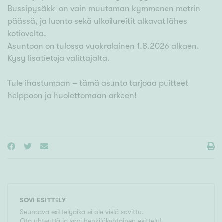
Bussipysäkki on vain muutaman kymmenen metrin
päässä, ja luonto sekä ulkoilureitit alkavat lähes
kotiovelta.
Asuntoon on tulossa vuokralainen 1.8.2026 alkaen.
Kysy lisätietoja välittäjältä.
Tule ihastumaan – tämä asunto tarjoaa puitteet
helppoon ja huolettomaan arkeen!
SOVI ESITTELY
Seuraava esittelyaika ei ole vielä sovittu.
Ota yhteyttä ja sovi henkilökohtainen esittely!