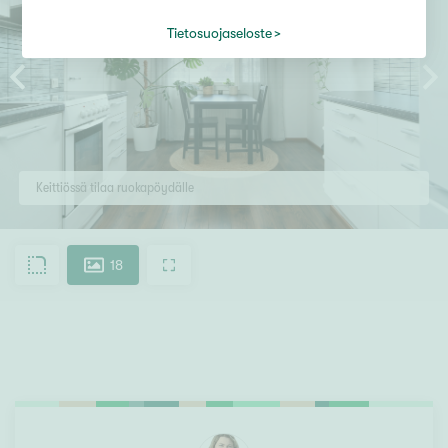
Tietosuojaseloste
Keittiössä tilaa ruokapöydälle
18