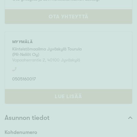
OTA YHTEYTTÄ
MYYMÄLÄ
Kiinteistömaailma
Jyväskylä Tourula
(
PR-Neliöt Oy
)
Vapaaherrantie 2
,
40100
Jyväskylä
0505160017
LUE LISÄÄ
Asunnon tiedot
Kohdenumero