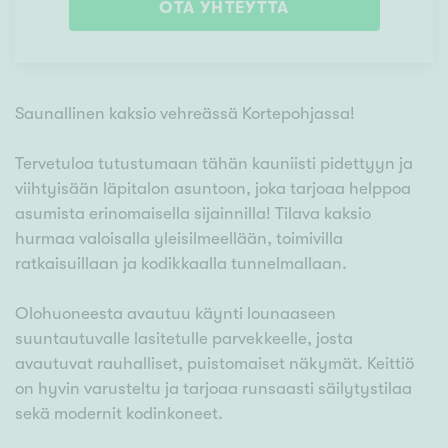
OTA YHTEYTTÄ
Saunallinen kaksio vehreässä Kortepohjassa!
Tervetuloa tutustumaan tähän kauniisti pidettyyn ja
viihtyisään läpitalon asuntoon, joka tarjoaa helppoa
asumista erinomaisella sijainnilla! Tilava kaksio
hurmaa valoisalla yleisilmeellään, toimivilla
ratkaisuillaan ja kodikkaalla tunnelmallaan.
Olohuoneesta avautuu käynti lounaaseen
suuntautuvalle lasitetulle parvekkeelle, josta
avautuvat rauhalliset, puistomaiset näkymät. Keittiö
on hyvin varusteltu ja tarjoaa runsaasti säilytystilaa
sekä modernit kodinkoneet.