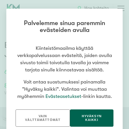
OTA YHTEYTTÄ
ESITTELY
KOHTEEN TIEDOT
Hae kohteita
Palvelemme sinua paremmin
evästeiden avulla
Emännäntie 3-5
,
Kortepohja
,
Kiinteistömaailma käyttää
Jyväskylä
verkkopalvelussaan evästeitä, joiden avulla
sivusto toimii toivotulla tavalla ja voimme
tarjota sinulle kiinnostavaa sisältöä.
64
m²
/
64
m²
2h+k
Voit antaa suostumuksesi painamalla
85 000,00 €
74 943,80 €
"Hyväksy kaikki". Valintaa voi muuttaa
Velaton hinta
Myyntihinta
myöhemmin
Evästeasetukset
-linkin kautta.
VAIN
HYVÄKSYN
VÄLTTÄMÄTTÖMÄT
KAIKKI