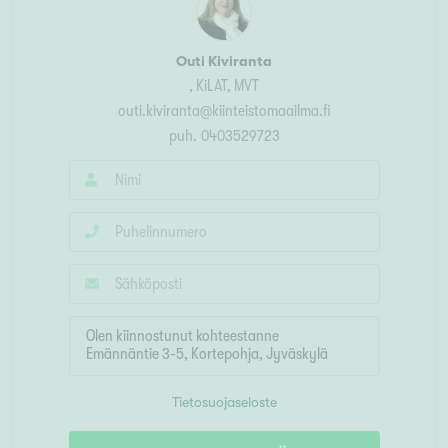
Outi Kiviranta
, KiLAT, MVT
outi.kiviranta@kiinteistomaailma.fi
puh.
0403529723
Tietosuojaseloste