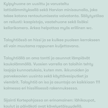
Kylpyhuone on uusittu ja varusteltu
lattialämmityksellä sekä Harvian minisaunalla, joka
tekee kotona rentoutumisesta vaivatonta. Säilytystilaa
on reilusti: kaapistoja, vaatehuone sekä lisäksi
kellarikomero. Arkea helpottaa myös erillinen wc.
Taloyhtiössä on hissi ja se kulkee puoleen kerrokseen
eli vain muutama rappunen kuljettavana.
Taloyhtiöllä on oma tontti ja asunnot lämpiävät
kaukolämmöllä. Vuosien varrella on taloihin tehty
laajoja kunnostuksia, kuten mm. ikkunoiden ja
parvekeovien uusinta sekä käyttövesiputket ja
viemärit. Taloyhtiö on iso ja asuntoja on kaikkiaan 111
kolmessa eri hissillisessä rakennuksessa.
Sijainti Kortepohjassa on erinomainen: lähikaupat,
koulut ja päiväkoti ovat kävelyetäisyydellä.