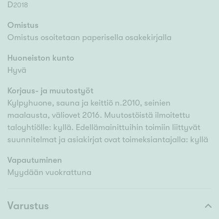
D
2018
Omistus
Omistus osoitetaan paperisella osakekirjalla
Huoneiston kunto
Hyvä
Korjaus- ja muutostyöt
Kylpyhuone, sauna ja keittiö n.2010, seinien
maalausta, väliovet 2016. Muutostöistä ilmoitettu
taloyhtiölle: kyllä. Edellämainittuihin toimiin liittyvät
suunnitelmat ja asiakirjat ovat toimeksiantajalla: kyllä
Vapautuminen
Myydään vuokrattuna
Varustus