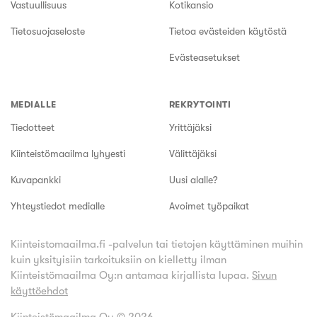
Vastuullisuus
Kotikansio
Tietosuojaseloste
Tietoa evästeiden käytöstä
Evästeasetukset
MEDIALLE
REKRYTOINTI
Tiedotteet
Yrittäjäksi
Kiinteistömaailma lyhyesti
Välittäjäksi
Kuvapankki
Uusi alalle?
Yhteystiedot medialle
Avoimet työpaikat
Kiinteistomaailma.fi -palvelun tai tietojen käyttäminen muihin
kuin yksityisiin tarkoituksiin on kielletty ilman
Kiinteistömaailma Oy:n antamaa kirjallista lupaa.
Sivun
käyttöehdot