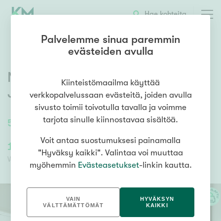
OTA YHTEYTTÄ
ESITTELY
KOHTEEN TIEDOT
Hae kohteita
Palvelemme sinua paremmin
evästeiden avulla
Niitynrannantie 4
,
Väinölä
,
Kiinteistömaailma käyttää
Jyväskylä
verkkopalvelussaan evästeitä, joiden avulla
sivusto toimii toivotulla tavalla ja voimme
tarjota sinulle kiinnostavaa sisältöä.
51
m²
/
51
m²
3h, kt, s
Voit antaa suostumuksesi painamalla
199 000,00 €
68 757,19 €
"Hyväksy kaikki". Valintaa voi muuttaa
Velaton hinta
Myyntihinta
myöhemmin
Evästeasetukset
-linkin kautta.
VAIN
HYVÄKSYN
VÄLTTÄMÄTTÖMÄT
KAIKKI