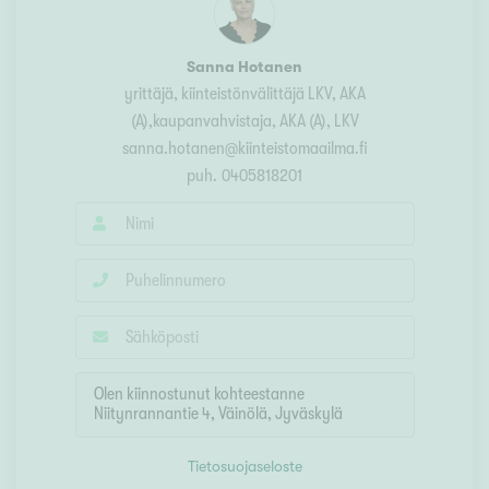
Sanna Hotanen
yrittäjä, kiinteistönvälittäjä LKV, AKA
(A),kaupanvahvistaja
, AKA (A), LKV
sanna.hotanen@kiinteistomaailma.fi
puh.
0405818201
Tietosuojaseloste