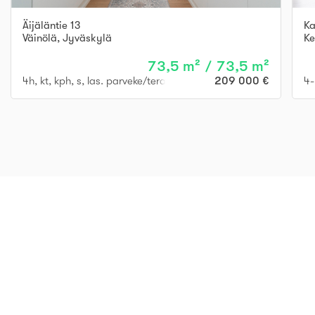
Äijäläntie 13
Ka
Väinölä
,
Jyväskylä
Ke
73,5 m² / 73,5 m²
4h, kt, kph, s, las. parveke/terassi
209 000 €
4-