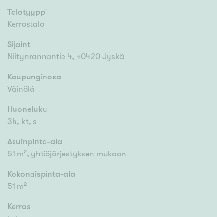
Talotyyppi
Kerrostalo
Sijainti
Niitynrannantie 4, 40420 Jyskä
Kaupunginosa
Väinölä
Huoneluku
3h, kt, s
Asuinpinta-ala
51 m², yhtiöjärjestyksen mukaan
Kokonaispinta-ala
51 m²
Kerros