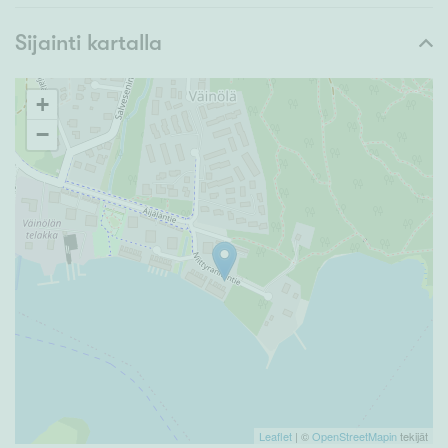
Sijainti kartalla
+
−
Leaflet
| ©
OpenStreetMapin
tekijät