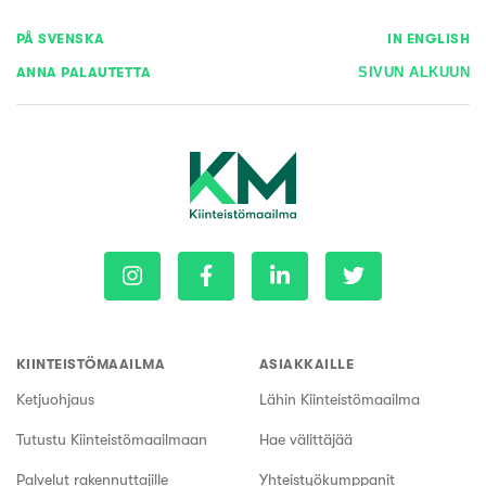
PÅ SVENSKA
IN ENGLISH
ANNA PALAUTETTA
SIVUN ALKUUN
KIINTEISTÖMAAILMA
ASIAKKAILLE
Ketjuohjaus
Lähin Kiinteistömaailma
Tutustu Kiinteistömaailmaan
Hae välittäjää
Palvelut rakennuttajille
Yhteistyökumppanit