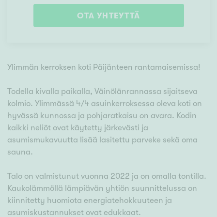
OTA YHTEYTTÄ
Ylimmän kerroksen koti Päijänteen rantamaisemissa!
Todella kivalla paikalla, Väinölänrannassa sijaitseva
kolmio. Ylimmässä 4/4 asuinkerroksessa oleva koti on
hyvässä kunnossa ja pohjaratkaisu on avara. Kodin
kaikki neliöt ovat käytetty järkevästi ja
asumismukavuutta lisää lasitettu parveke sekä oma
sauna.
Talo on valmistunut vuonna 2022 ja on omalla tontilla.
Kaukolämmöllä lämpiävän yhtiön suunnittelussa on
kiinnitetty huomiota energiatehokkuuteen ja
asumiskustannukset ovat edukkaat.