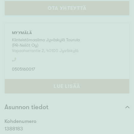
OTA YHTEYTTÄ
MYYMÄLÄ
Kiinteistömaailma
Jyväskylä Tourula
(
PR-Neliöt Oy
)
Vapaaherrantie 2
,
40100
Jyväskylä
0505160017
LUE LISÄÄ
Asunnon tiedot
Kohdenumero
1388183