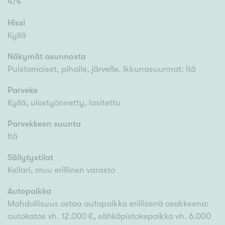
4/4
Hissi
Kyllä
Näkymät asunnosta
Puistomaiset, pihalle, järvelle. Ikkunasuunnat: itä
Parveke
Kyllä, ulostyönnetty, lasitettu
Parvekkeen suunta
Itä
Säilytystilat
Kellari, muu erillinen varasto
Autopaikka
Mahdollisuus ostaa autopaikka erillisenä osakkeena:
autokatos vh. 12.000 €, sähköpistokepaikka vh. 6.000