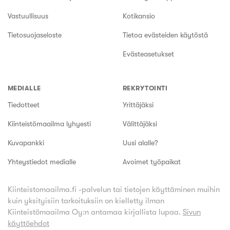
Vastuullisuus
Kotikansio
Tietosuojaseloste
Tietoa evästeiden käytöstä
Evästeasetukset
MEDIALLE
REKRYTOINTI
Tiedotteet
Yrittäjäksi
Kiinteistömaailma lyhyesti
Välittäjäksi
Kuvapankki
Uusi alalle?
Yhteystiedot medialle
Avoimet työpaikat
Kiinteistomaailma.fi -palvelun tai tietojen käyttäminen muihin
kuin yksityisiin tarkoituksiin on kielletty ilman
Kiinteistömaailma Oy:n antamaa kirjallista lupaa.
Sivun
käyttöehdot