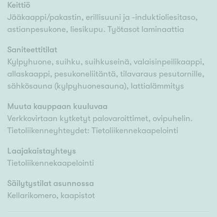
Keittiö
Jääkaappi/pakastin, erillisuuni ja -induktioliesitaso,
astianpesukone, liesikupu. Työtasot laminaattia
Saniteettitilat
Kylpyhuone, suihku, suihkuseinä, valaisinpeilikaappi,
allaskaappi, pesukoneliitäntä, tilavaraus pesutornille,
sähkösauna (kylpyhuonesauna), lattialämmitys
Muuta kauppaan kuuluvaa
Verkkovirtaan kytketyt palovaroittimet, ovipuhelin.
Tietoliikenneyhteydet: Tietoliikennekaapelointi
Laajakaistayhteys
Tietoliikennekaapelointi
Säilytystilat asunnossa
Kellarikomero, kaapistot