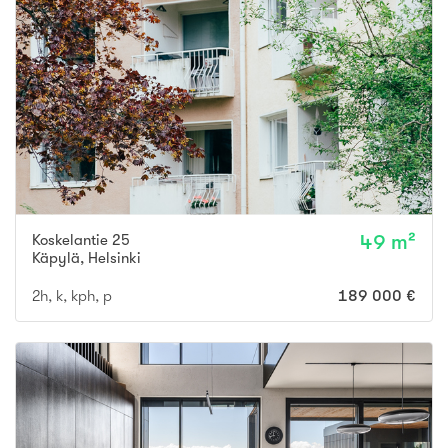
Koskelantie 25
49 m²
Käpylä
,
Helsinki
2h, k, kph, p
189 000 €