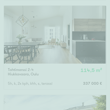
Rakennusvuosi
Uudiskohteet
Vain uudiskohteet
Ei uudiskohteita
Tahtimarssi 2-4
114,5 m²
Arvokohteet
Hiukkavaara
,
Oulu
Vain arvokohteet
Ei arvokohteita
5h, k, 2x kph, khh, s, terassi
337 000 €
Kunto
Hyvä