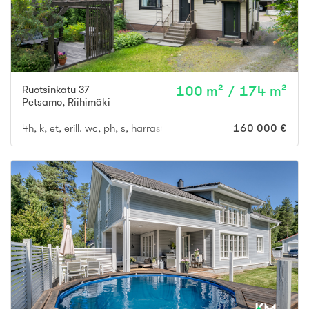
Ruotsinkatu 37
100 m² / 174 m²
Petsamo
,
Riihimäki
4h, k, et, erill. wc, ph, s, harrastetila, erillinen autotalli + varasto
160 000 €