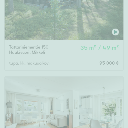
Tattariniementie 150
35 m² / 49 m²
Haukivuori
,
Mikkeli
tupa, kk, makuualkovi
95 000 €