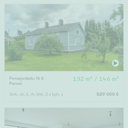
Pernajankatu 16 A
132 m² / 146 m²
Porvoo
3mh, oh, k, rh, khh, 2 x kph, s
529 000 €