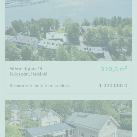
Vähäniityntie 14
310,3 m²
Kulosaari
,
Helsinki
Kulosaaren merellinen unelmakoti | Oma uima-allas | Hissi | Autota
1 320 000 €