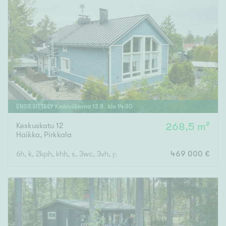
ENSIESITTELY
Keskiviikkona
12
.
8
. klo
14
:
30
Keskuskatu 12
268,5 m²
Haikka
,
Pirkkala
6h, k, 2kph, khh, s, 3wc, 3vh, p, terassi, läm.var, ak
469 000 €