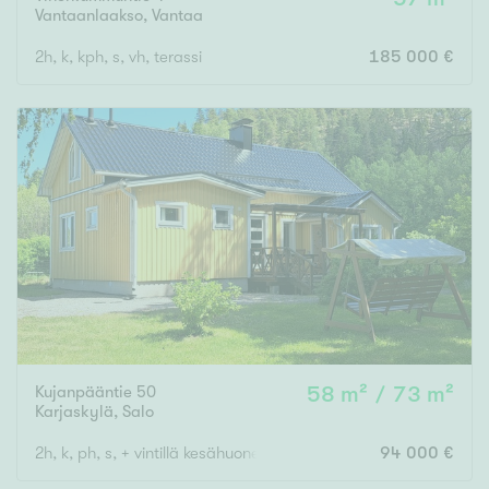
Vantaanlaakso
,
Vantaa
2h, k, kph, s, vh, terassi
185 000 €
Kujanpääntie 50
58 m² / 73 m²
Karjaskylä
,
Salo
2h, k, ph, s, + vintillä kesähuone + 23 m2:n huone tal.rakennuks
94 000 €