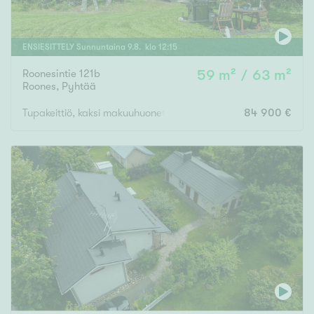
ENSIESITTELY
Sunnuntaina
9
.
8
. klo
12
:
15
Roonesintie 121b
59 m² / 63 m²
Roones
,
Pyhtää
Tupakeittiö, kaksi makuuhuonetta, sauna, pukuhuone, terassi
84 900 €