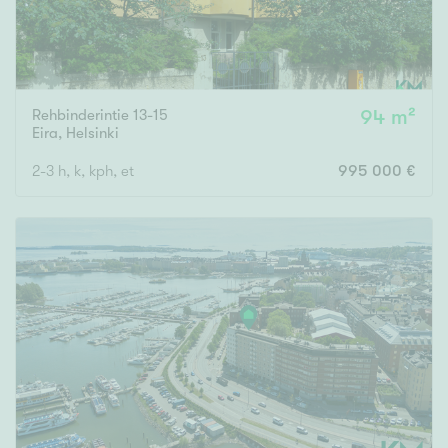
Rehbinderintie 13-15
94 m²
Eira
,
Helsinki
2-3 h, k, kph, et
995 000 €