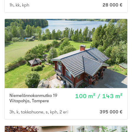
1h, kk, kph
28 000 €
Niemelännokanmutka 19
100 m² / 143 m²
Viitapohja
,
Tampere
3h, k, takkahuone, s, kph, 2 erillis wc, khh, varastohuone, autotal
395 000 €