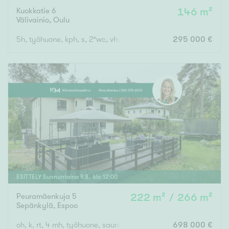
Kuokkatie 6
146 m²
Välivainio
,
Oulu
5h, työhuone, kph, s, 2*wc, vh, khh, aula
295 000 €
ESITTELY
Sunnuntaina
9
.
8
. klo
12
:
00
Peuramäenkuja 5
222 m² / 266 m²
Sepänkylä
,
Espoo
oh, k, rt, 4 mh, työhuone, saunaosasto, th, varasto, at/varas
698 000 €