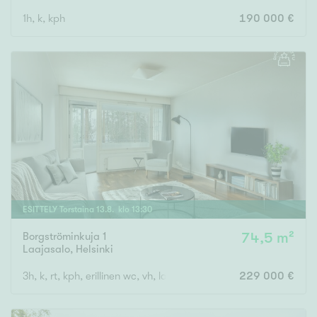
1h, k, kph
190 000 €
ESITTELY
Torstaina
13
.
8
. klo
13
:
30
Borgströminkuja 1
74,5 m²
Laajasalo
,
Helsinki
3h, k, rt, kph, erillinen wc, vh, lasitettu parveke
229 000 €