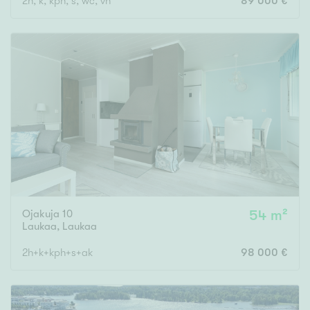
2h, k, kph, s, wc, vh
89 000 €
Ojakuja 10
54 m²
Laukaa
,
Laukaa
2h+k+kph+s+ak
98 000 €