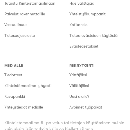
Tutustu Kiinteistömaailmaan
Hae välittäjää
Palvelut rakennuttajille
Yhteistyökumppanit
Vastuullisuus
Kotikansio
Tietosuojaseloste
Tietoa evästeiden käytöstä
Evästeasetukset
MEDIALLE
REKRYTOINTI
Tiedotteet
Yrittäjäksi
Kiinteistömaailma lyhyesti
Välittäjäksi
Kuvapankki
Uusi alalle?
Yhteystiedot medialle
Avoimet työpaikat
Kiinteistomaailma.fi -palvelun tai tietojen käyttäminen muihin
kuin yksityisiin tarkoituksiin on kielletty ilman