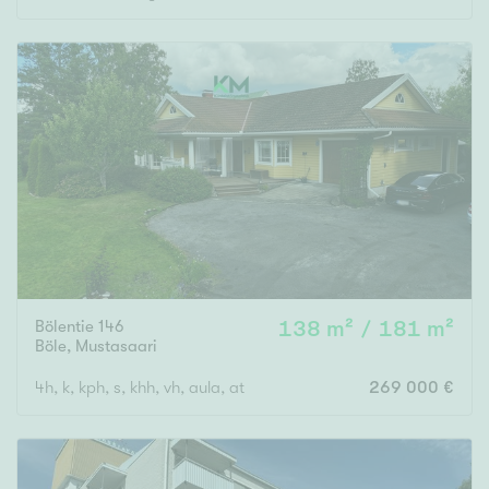
Bölentie 146
138 m² / 181 m²
Böle
,
Mustasaari
4h, k, kph, s, khh, vh, aula, at
269 000 €