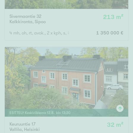
Sivermaantie 32
213 m²
Kalkkiranta
,
Sipoo
4 mh, oh, rt, avok., 2 x kph, s, khh, 3 x wc, terassi
1 350 000 €
ESITTELY
Keskiviikkona
12
.
8
. klo
13
:
30
Keuruuntie 17
32 m²
Vallila
,
Helsinki