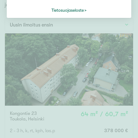
Tontti
jonka avulla löydät omien toiveidesi mukaisen kodin.
Vapaa-ajan asunto
Tietosuojaseloste
Toimitila
Uusin ilmoitus ensin
Autotalli
Muut
Hinta
000
000 €
Pinta-ala
Kongontie 23
64 m² / 60,7 m²
Asuinpinta-ala
Kokonaispinta-ala
Toukola
,
Helsinki
m²
2 - 3 h, k, rt, kph, las.p
378 000 €