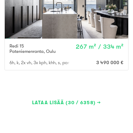
Redi 15
267 m² / 334 m²
Pateniemenranta
,
Oulu
6h, k, 2x vh, 3x kph, khh, s, parveke, terassi + ulkosauna
3 490 000 €
LATAA LISÄÄ (30 / 6358)