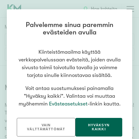
Hae kohteita
Palvelemme sinua paremmin
Myyntikohteet
HAE
evästeiden avulla
Huoneluku
Kiinteistömaailma käyttää
Lisää hakuehtoja
verkkopalvelussaan evästeitä, joiden avulla
1h
2h
3h
4h
5h+
sivusto toimii toivotulla tavalla ja voimme
tarjota sinulle kiinnostavaa sisältöä.
Myytävät asunnot
(
6358
)
Voit antaa suostumuksesi painamalla
Asuntotyyppi
"Hyväksy kaikki". Valintaa voi muuttaa
Kerros-/luhtitalo
myöhemmin
Evästeasetukset
-linkin kautta.
Meiltä löydät myytävät asunnot, oli tarpeesi mikä vain!
Rivitalo/paritalo
Tuhansien kohteiden ja satojen kiinteistönvälittäjien
Omakoti-/erillistalo
verkostomme auttaa sinua kenties elämäsi
VAIN
HYVÄKSYN
tärkeimmässä päätöksessä. Katso alta kaikki myytävät
Maa- tai metsätila
VÄLTTÄMÄTTÖMÄT
KAIKKI
asunnot. Hyödynnä myös kätevää hakutyökaluamme,