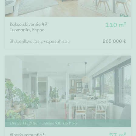
Kaksoiskiventie 49
110 m²
Tuomarila
,
Espoo
3h,k,erill.wc,las.p+s,pesuh,saunatupa,erill.wc
265 000 €
ENSIESITTELY
Sunnuntaina
9
.
8
. klo
11
:
45
Viherkummuntie 4
57 m²