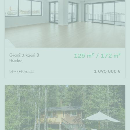
Graniittikaari 8
125 m² / 172 m²
Hanko
5h+k+terassi
1 095 000 €