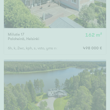
Miilutie 17
162 m²
Paloheinä
,
Helsinki
6h, k, 2wc, kph, s, vsto, yms noin 162 m2 + kellaritilat + ulkovaras
498 000 €