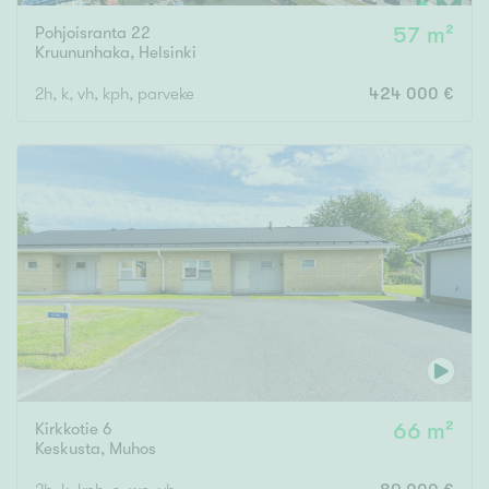
Pohjoisranta 22
57 m²
Kruununhaka
,
Helsinki
2h, k, vh, kph, parveke
424 000 €
Kirkkotie 6
66 m²
Keskusta
,
Muhos