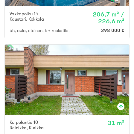
Vakkapolku 14
206,7 m² /
Kaustari
,
Kokkola
226,6 m²
5h, aula, eteinen, k + ruokatila, 3 wc , s, kph, 2 vaatehuonetta, 
298 000 €
Korpelantie 10
31 m²
Reinikka
,
Kurikka