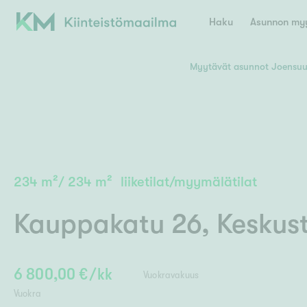
Haku
Asunnon myy
Myytävät asunnot Joensu
Valitse lähin myymäläpaikkakunta
Asun
E
K
Kiint
Tarj
Espoo
Ka
Ka
234
m²
/
234
m²
liiketilat/myymälätilat
Ki
Kiint
Ko
H
Digi
Kauppakatu 26
,
Keskus
Hamina
Helsinki
Hyvinkää
Avoi
L
Hämeenlinna
Lah
6 800,00 €/kk
Vuokravakuus
Lev
I
Päätök
Vuokra