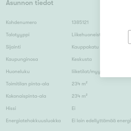
Asunnon tiedot
Kohdenumero
1385121
Talotyyppi
Liikehuoneisto
Sijainti
Kauppakatu 26, 80100 Jo
Kaupunginosa
Keskusta
Huoneluku
liiketilat/myymälätilat
Toimitilan pinta-ala
234 m²
Kokonaispinta-ala
234 m²
Hissi
Ei
Energiatehokkuusluokka
Ei lain edellyttämää energ