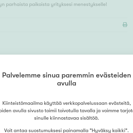
n parhaista paikoista yrityksesi menestykselle!
MYYMÄLÄ
Kiinteistömaailma
Joensuu
Palvelemme sinua paremmin evästeiden
(
Kotipysäkki Oy
)
avulla
013222500
Voimatie 2
,
80100
Joensuu
LUE LISÄÄ
Kiinteistömaailma käyttää verkkopalvelussaan evästeitä,
oiden avulla sivusto toimii toivotulla tavalla ja voimme tarjo
sinulle kiinnostavaa sisältöä.
Voit antaa suostumuksesi painamalla "Hyväksy kaikki".