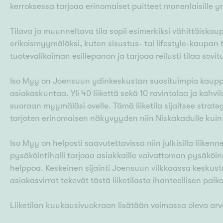
kerroksessa tarjoaa erinomaiset puitteet monenlaisille yrit
Tilava ja muunneltava tila sopii esimerkiksi vähittäiskau
erikoismyymäläksi, kuten sisustus- tai lifestyle-kaupan 
tuotevalikoiman esillepanon ja tarjoaa reilusti tilaa sovitu
Iso Myy on Joensuun ydinkeskustan suosituimpia kauppa
asiakaskuntaa. Yli 40 liikettä sekä 10 ravintolaa ja kahv
suoraan myymäläsi ovelle. Tämä liiketila sijaitsee stra
tarjoten erinomaisen näkyvyyden niin Niskakadulle kuin
Iso Myy on helposti saavutettavissa niin julkisilla liiken
pysäköintihalli tarjoaa asiakkaille vaivattoman pysäköinn
helppoa. Keskeinen sijainti Joensuun vilkkaassa keskust
asiakasvirrat tekevät tästä liiketilasta ihanteellisen paika
Liiketilan kuukausivuokraan lisätään voimassa oleva arvo