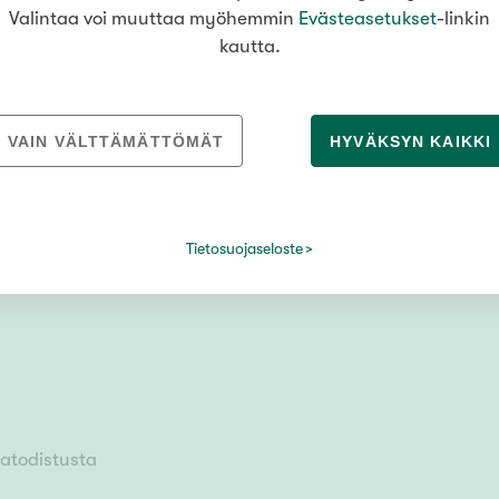
Valintaa voi muuttaa myöhemmin
Evästeasetukset
-linkin
kautta.
VAIN VÄLTTÄMÄTTÖMÄT
HYVÄKSYN KAIKKI
ensuu
Tietosuojaseloste
iatodistusta