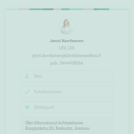
Ylivieska
Ylöjärvi
oki
rkulla
Jenni Kontkanen
LKV, LVV
jenni.kontkanen@kiinteistomaailma.fi
puh.
0444938766