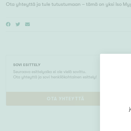
Ota yhteyttä ja tule tutustumaan – tämä on yksi Iso Myy
SOVI ESITTELY
Seuraava esittelyaika ei ole vielä sovittu.
Ota yhteyttä ja sovi henkilökohtainen esittely!
OTA YHTEYTTÄ
j