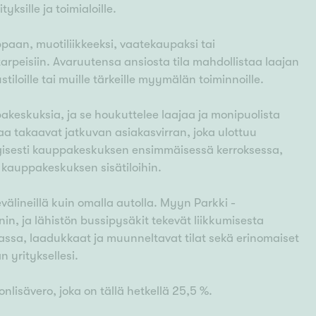
yksille ja toimialoille.
ppaan, muotiliikkeeksi, vaatekaupaksi tai
tarpeisiin. Avaruutensa ansiosta tila mahdollistaa laajan
stiloille tai muille tärkeille myymälän toiminnoille.
keskuksia, ja se houkuttelee laajaa ja monipuolista
ilaa takaavat jatkuvan asiakasvirran, joka ulottuu
tegisesti kauppakeskuksen ensimmäisessä kerroksessa,
 kauppakeskuksen sisätiloihin.
nevälineillä kuin omalla autolla. Myyn Parkki -
in, ja lähistön bussipysäkit tekevät liikkumisesta
assa, laadukkaat ja muunneltavat tilat sekä erinomaiset
n yrityksellesi.
nlisävero, joka on tällä hetkellä 25,5 %.