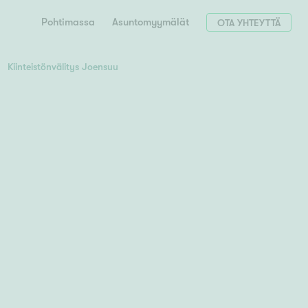
Pohtimassa
Asuntomyymälät
OTA YHTEYTTÄ
Kiinteistönvälitys Joensuu
Hae postinumerosi perusteella
unnon ostajille
 liittyvät
T
Tahko
Tampere
Tornio
Turku
totoimeksianto
Tuusula
V
 meidät
Vaasa
Valkeakoski
Vantaa
tys alueellasi
Varkaus
Y
vaniemi