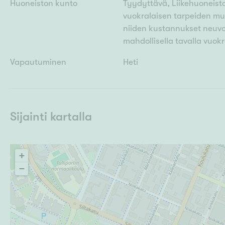
Huoneiston kunto
Tyydyttävä, Liikehuoneisto
vuokralaisen tarpeiden mu
niiden kustannukset neuvot
mahdollisella tavalla vuokr
Vapautuminen
Heti
Sijainti kartalla
+
−