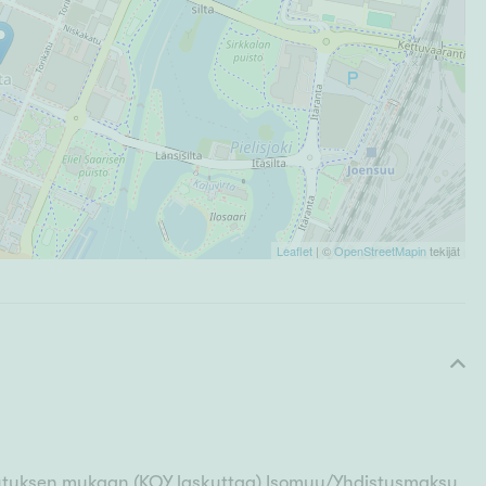
Leaflet
| ©
OpenStreetMapin
tekijät
utuksen mukaan (KOY laskuttaa) Isomyy/Yhdistysmaksu