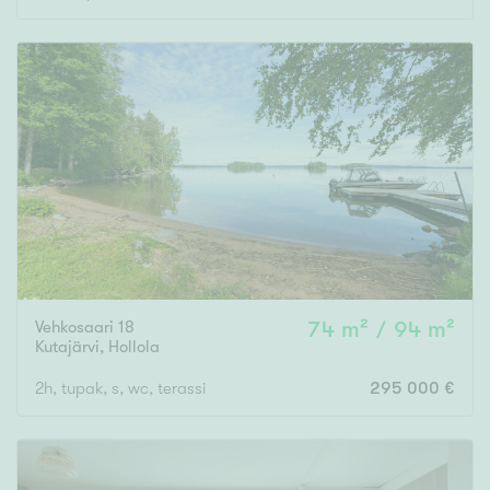
Vehkosaari 18
74 m² / 94 m²
Kutajärvi
,
Hollola
2h, tupak, s, wc, terassi
295 000 €