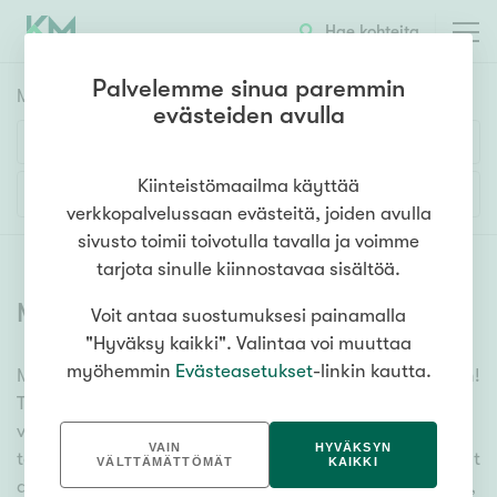
Hae kohteita
Palvelemme sinua paremmin
Myyntikohteet
HAE
evästeiden avulla
Huoneluku
Kiinteistömaailma käyttää
Lisää hakuehtoja
verkkopalvelussaan evästeitä, joiden avulla
1h
2h
3h
4h
5h+
sivusto toimii toivotulla tavalla ja voimme
tarjota sinulle kiinnostavaa sisältöä.
Myytävät asunnot
(
6378
)
Voit antaa suostumuksesi painamalla
Asuntotyyppi
"Hyväksy kaikki". Valintaa voi muuttaa
Kerros-/luhtitalo
myöhemmin
Evästeasetukset
-linkin kautta.
Meiltä löydät myytävät asunnot, oli tarpeesi mikä vain!
Rivitalo/paritalo
Tuhansien kohteiden ja satojen kiinteistönvälittäjien
Omakoti-/erillistalo
verkostomme auttaa sinua kenties elämäsi
VAIN
HYVÄKSYN
tärkeimmässä päätöksessä. Katso alta kaikki myytävät
Maa- tai metsätila
VÄLTTÄMÄTTÖMÄT
KAIKKI
asunnot. Hyödynnä myös kätevää hakutyökaluamme,