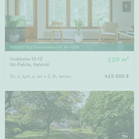
ENSIESITTELY
Sunnuntaina
9
.
8
. klo
13
:
00
Urakkatie 10-12
129 m²
Itä-Pakila
,
Helsinki
5h, k, kph, s, wc x 2, th, terassiparveke, vilpola, piha, autopaikk
415 000 €