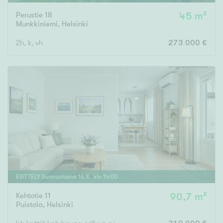
Perustie 18
45 m²
Munkkiniemi
,
Helsinki
2h, k, vh
273 000 €
ESITTELY
Sunnuntaina
16
.
8
. klo
14
:
00
Kehtotie 11
90,7 m²
Puistola
,
Helsinki