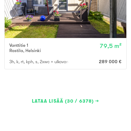
Vanttitie 1
79,5 m²
Rastila
,
Helsinki
3h, k, rt, kph, s, 2xwc + ulkovarasto ja piha
289 000 €
LATAA LISÄÄ (30 / 6378)