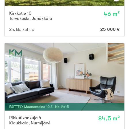
Kirkkotie 10
46 m²
Tervakoski
,
Janakkala
2h, kk, kph, p
25 000 €
ESITTELY
Maanantaina
10
.
8
. klo
14
:
45
Pikkutikankuja 4
84,5 m²
Klaukkala
,
Nurmijärvi