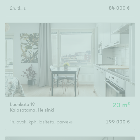
2h, tk, s
84 000 €
Leonkatu 19
23 m²
Kalasatama
,
Helsinki
1h, avok, kph, lasitettu parveke
199 000 €