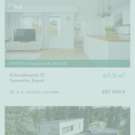
ESITTELY
Lauantaina
8
.
8
. klo
10
:
30
Kulovalkeantie 12
69,5 m²
Tuomarila
,
Espoo
3h, k, s, lasitettu parveke
227 000 €