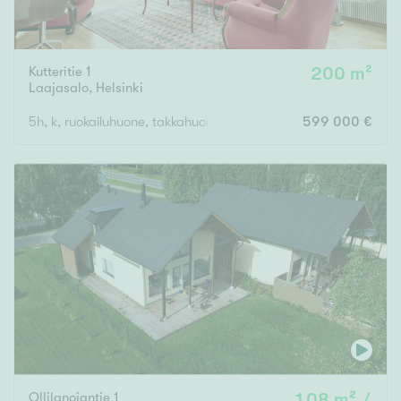
Kutteritie 1
200 m²
Laajasalo
,
Helsinki
5h, k, ruokailuhuone, takkahuone, kph, sauna, 2x wc, khh
599 000 €
Ollilanojantie 1
108 m² /