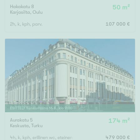
Hakakatu 8
50 m²
Karjasilta
,
Oulu
2h, k, kph, parv.
107 000 €
ESITTELY
Sunnuntaina
16
.
8
. klo
9
:
00
Aurakatu 5
174 m²
Keskusta
,
Turku
4h, k, kph, erillinen wc, eteinen, p
479 000 €