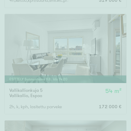
4h,keittiö,kph/sauna,erill.wc,päätypiha
319 000 €
ESITTELY
Sunnuntaina
9
.
8
. klo
14
:
20
Vallikallionkuja 5
54 m²
Vallikallio
,
Espoo
2h, k, kph, lasitettu parveke
172 000 €