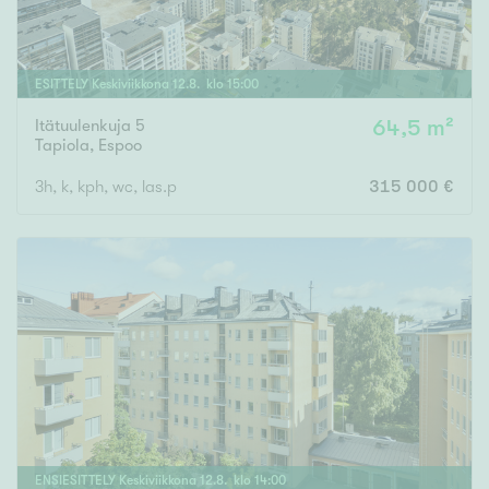
ESITTELY
Keskiviikkona
12
.
8
. klo
15
:
00
Itätuulenkuja 5
64,5 m²
Tapiola
,
Espoo
3h, k, kph, wc, las.p
315 000 €
ENSIESITTELY
Keskiviikkona
12
.
8
. klo
14
:
00