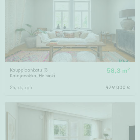
Kauppiaankatu 13
58,3 m²
Katajanokka
,
Helsinki
2h, kk, kph
479 000 €