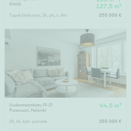
Kittilä
127,5 m²
Tupak/olohuone, 3h, ph, s, khh, et, 2wc
255 000 €
Uudenmaankatu 19-21
44,5 m²
Punavuori
,
Helsinki
2h, kk, kph, parveke
355 000 €