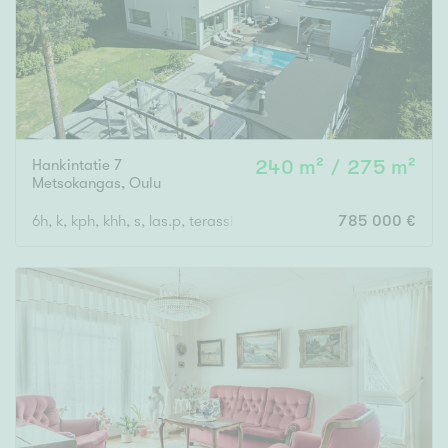
Hankintatie 7
240 m² / 275 m²
Metsokangas
,
Oulu
6h, k, kph, khh, s, las.p, terassi + autotalli
785 000 €