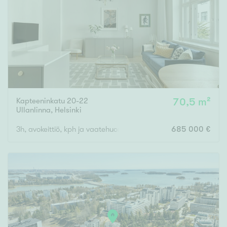
Tyydyttävä
Välttävä
Ominaisuudet
Hissi
Järvi- tai merinäköala
Maalämpö
Kapteeninkatu 20-22
70,5 m²
Ullanlinna
,
Helsinki
Oma ranta
3h, avokeittiö, kph ja vaatehuone
685 000 €
Oma sauna
Parveke
Senioriasunto