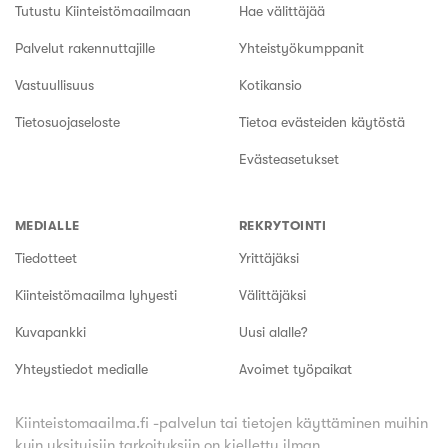
Tutustu Kiinteistömaailmaan
Hae välittäjää
Palvelut rakennuttajille
Yhteistyökumppanit
Vastuullisuus
Kotikansio
Tietosuojaseloste
Tietoa evästeiden käytöstä
Evästeasetukset
MEDIALLE
REKRYTOINTI
Tiedotteet
Yrittäjäksi
Kiinteistömaailma lyhyesti
Välittäjäksi
Kuvapankki
Uusi alalle?
Yhteystiedot medialle
Avoimet työpaikat
Kiinteistomaailma.fi -palvelun tai tietojen käyttäminen muihin
kuin yksityisiin tarkoituksiin on kielletty ilman