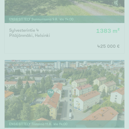
ENSIESITTELY
Sunnuntaina
9
.
8
. klo
14
:
00
Sylvesterintie 4
1383 m²
Pitäjänmäki
,
Helsinki
425 000 €
ENSIESITTELY
Tiistaina
11
.
8
. klo
14
:
00