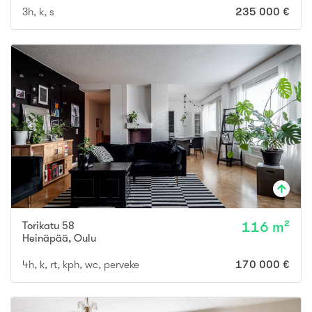
3h, k, s
235 000 €
Torikatu 58
116 m²
Heinäpää
,
Oulu
4h, k, rt, kph, wc, perveke
170 000 €