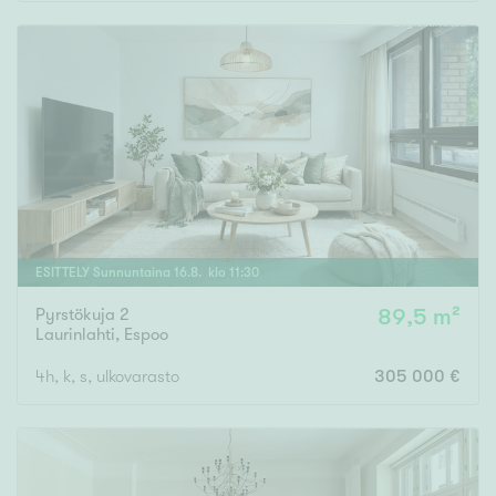
Rakennusvuosi
Uudiskohteet
Vain uudiskohteet
Ei uudiskohteita
ESITTELY
Sunnuntaina
16
.
8
. klo
11
:
30
Pyrstökuja 2
89,5 m²
Arvokohteet
Laurinlahti
,
Espoo
Vain arvokohteet
Ei arvokohteita
4h, k, s, ulkovarasto
305 000 €
Kunto
Hyvä