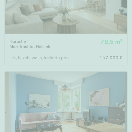
Harustie 1
78,5 m²
Meri-Rastila
,
Helsinki
4 h, k, kph, wc, s, lasitettu parveke
147 000 €