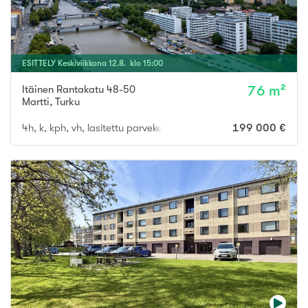
ESITTELY
Keskiviikkona
12
.
8
. klo
15
:
00
Itäinen Rantakatu 48-50
76 m²
Martti
,
Turku
4h, k, kph, vh, lasitettu parveke
199 000 €