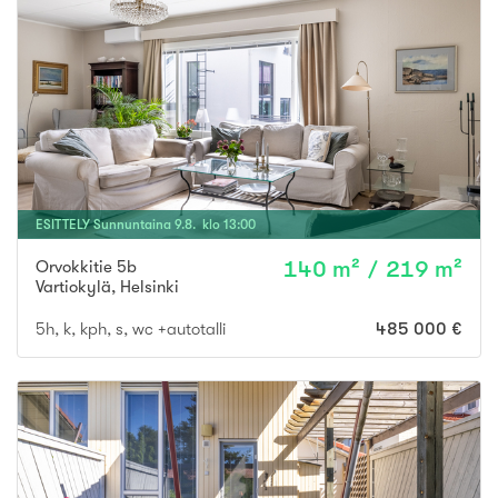
ESITTELY
Sunnuntaina
9
.
8
. klo
13
:
00
Orvokkitie 5b
140 m² / 219 m²
Vartiokylä
,
Helsinki
5h, k, kph, s, wc +autotalli
485 000 €