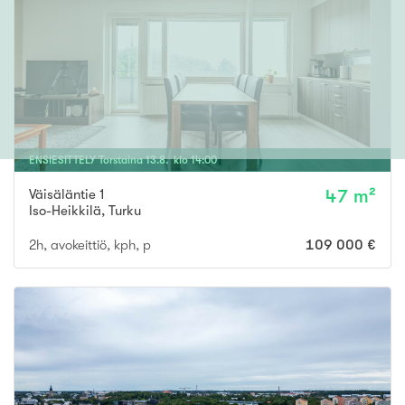
ENSIESITTELY
Torstaina
13
.
8
. klo
14
:
00
Väisäläntie 1
47 m²
Iso-Heikkilä
,
Turku
2h, avokeittiö, kph, p
109 000 €