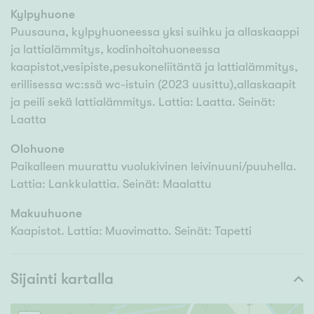
Kylpyhuone
Puusauna, kylpyhuoneessa yksi suihku ja allaskaappi
ja lattialämmitys, kodinhoitohuoneessa
kaapistot,vesipiste,pesukoneliitäntä ja lattialämmitys,
erillisessa wc:ssä wc-istuin (2023 uusittu),allaskaapit
ja peili sekä lattialämmitys. Lattia: Laatta. Seinät:
Laatta
Olohuone
Paikalleen muurattu vuolukivinen leivinuuni/puuhella.
Lattia: Lankkulattia. Seinät: Maalattu
Makuuhuone
Kaapistot. Lattia: Muovimatto. Seinät: Tapetti
Sijainti kartalla