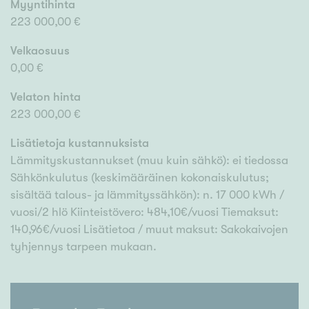
Myyntihinta
223 000,00 €
Velkaosuus
0,00 €
Velaton hinta
223 000,00 €
Lisätietoja kustannuksista
Lämmityskustannukset (muu kuin sähkö): ei tiedossa
Sähkönkulutus (keskimääräinen kokonaiskulutus;
sisältää talous- ja lämmityssähkön): n. 17 000 kWh /
vuosi/2 hlö Kiinteistövero: 484,10€/vuosi Tiemaksut:
140,96€/vuosi Lisätietoa / muut maksut: Sakokaivojen
tyhjennys tarpeen mukaan.