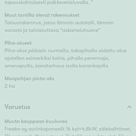
tapauskohtaisesti poikkeamisluvalla. ”
Muut tontilla olevat rakennukset
Talousrakennus, jossa lämmin autotalli, lämmin
varasto ja talviasuttava "askarteluhuone"
Piha-alueet
Piha-alue pääosin nurmella, takapihalla aidattu alue
ajatellen esimerkiksi koiria, pihalla perennoja,
omenapuita, koiratarhaus isolla koirankopilla
Maapohjan pinta-ala
2 ha
Varustus
Muuta kauppaan kuuluvaa
Freebo oy aurinkopaneelit 16 kpl=4,8kW, sälekaihtimet.