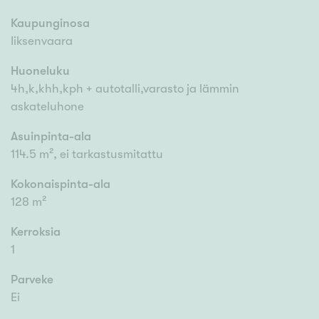
Kaupunginosa
Iiksenvaara
Huoneluku
4h,k,khh,kph + autotalli,varasto ja lämmin
askateluhone
Asuinpinta-ala
114.5 m², ei tarkastusmitattu
Kokonaispinta-ala
128 m²
Kerroksia
1
Parveke
Ei