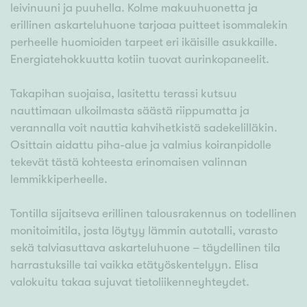
leivinuuni ja puuhella. Kolme makuuhuonetta ja
erillinen askarteluhuone tarjoaa puitteet isommalekin
perheelle huomioiden tarpeet eri ikäisille asukkaille.
Energiatehokkuutta kotiin tuovat aurinkopaneelit.
Takapihan suojaisa, lasitettu terassi kutsuu
nauttimaan ulkoilmasta säästä riippumatta ja
verannalla voit nauttia kahvihetkistä sadekelilläkin.
Osittain aidattu piha-alue ja valmius koiranpidolle
tekevät tästä kohteesta erinomaisen valinnan
lemmikkiperheelle.
Tontilla sijaitseva erillinen talousrakennus on todellinen
monitoimitila, josta löytyy lämmin autotalli, varasto
sekä talviasuttava askarteluhuone – täydellinen tila
harrastuksille tai vaikka etätyöskentelyyn. Elisa
valokuitu takaa sujuvat tietoliikenneyhteydet.