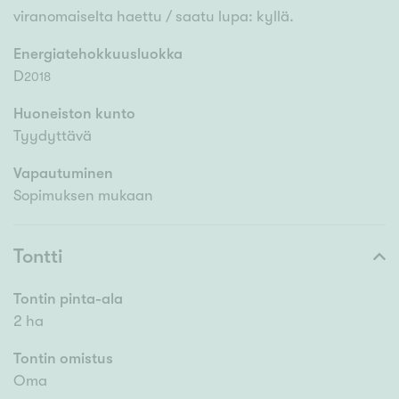
viranomaiselta haettu / saatu lupa: kyllä.
Energiatehokkuusluokka
D
2018
Huoneiston kunto
Tyydyttävä
Vapautuminen
Sopimuksen mukaan
Tontti
Tontin pinta-ala
2 ha
Tontin omistus
Oma