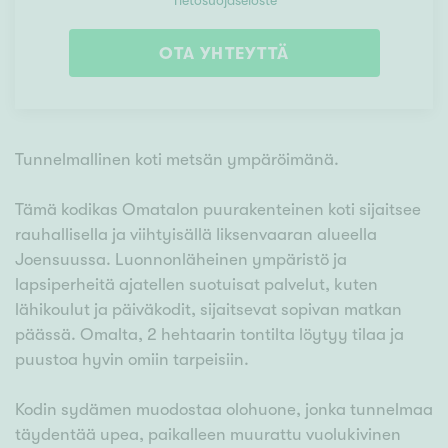
Tietosuojaseloste
OTA YHTEYTTÄ
Tunnelmallinen koti metsän ympäröimänä.
Tämä kodikas Omatalon puurakenteinen koti sijaitsee
rauhallisella ja viihtyisällä Iiksenvaaran alueella
Joensuussa. Luonnonläheinen ympäristö ja
lapsiperheitä ajatellen suotuisat palvelut, kuten
lähikoulut ja päiväkodit, sijaitsevat sopivan matkan
päässä. Omalta, 2 hehtaarin tontilta löytyy tilaa ja
puustoa hyvin omiin tarpeisiin.
Kodin sydämen muodostaa olohuone, jonka tunnelmaa
täydentää upea, paikalleen muurattu vuolukivinen