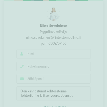
Niina Savolainen
Myyntineuvottelija
niina.savolainen@kiinteistomaailma.fi
puh.
0504757100