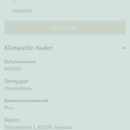
013222500
LUE LISÄÄ
Kiinteistön tiedot
Kohdenumero
1413013
Talotyyppi
Omakotitalo
Rakennusmateriaali
Puu
Sijainti
Tohtorilantie 1, 80230 Joensuu