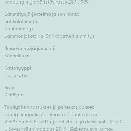
kaupungin ympäristövirasto 23.4.1999
Lämmitysjärjestelmä ja sen kunto
Sähkölämmitys
Puulämmitys
Lämmönjakotapa: Sähköpatterilämmitys
Ilmanvaihtojärjestelmä
Koneellinen
Kattotyyppi
Harjakatto
Kate
Peltikate
Tehdyt kunnostukset ja peruskorjaukset
Tehdyt korjaukset: -Ilmastontihuolto 2025 -
Vimäriputket kuvattu,puhdistettu ja desinfioitu 2023 -
Ulkoverhoilun maalaus 2015 . Rakennusvalvonta-