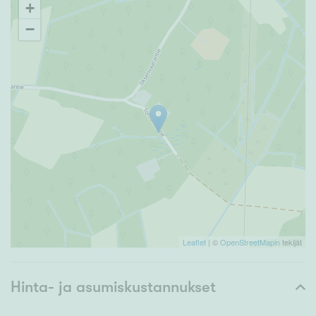
+
−
Leaflet
| ©
OpenStreetMapin
tekijät
Hinta- ja asumiskustannukset