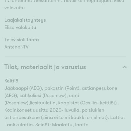
TV-antennit: Yleisantenni. Tietoliikenneyhteydet: Elisa
valokuitu
Laajakaistayhteys
Elisa valokuitu
Televisioliitäntä
Antenni-TV
Tilat, materiaalit ja varustus
Keittiö
Jääkaappi (AEG), pakastin (Point), astianpesukone
(AEG), sähköliesi (Rosenlew), uuni
(Rosenlew),liesituuletin, kaapistot (Cesilia- keittiöt) .
Kodinkoneet uusittu 2020- luvulla, poislukien
astianpesukone (siinä ei toimi kaukki ohjelmat). Lattia:
Lankkulattia. Seinät: Maalattu, laatta