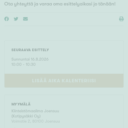
Ota yhteyttä ja varaa oma esittelyaikasi jo tänään!
SEURAAVA ESITTELY
Sunnuntai
16
.
8
.
2026
10
:
00
- 10:30
LISÄÄ AIKA KALENTERIISI
MYYMÄLÄ
Kiinteistömaailma
Joensuu
(
Kotipysäkki Oy
)
Voimatie 2
,
80100
Joensuu