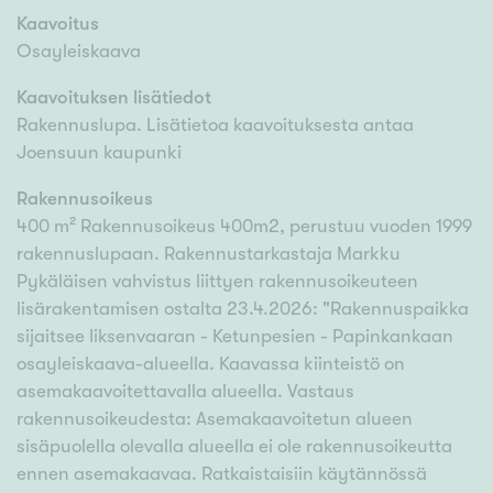
Kaavoitus
Osayleiskaava
Kaavoituksen lisätiedot
Rakennuslupa. Lisätietoa kaavoituksesta antaa
Joensuun kaupunki
Rakennusoikeus
400 m² Rakennusoikeus 400m2, perustuu vuoden 1999
rakennuslupaan. Rakennustarkastaja Markku
Pykäläisen vahvistus liittyen rakennusoikeuteen
lisärakentamisen ostalta 23.4.2026: "Rakennuspaikka
sijaitsee Iiksenvaaran - Ketunpesien - Papinkankaan
osayleiskaava-alueella. Kaavassa kiinteistö on
asemakaavoitettavalla alueella. Vastaus
rakennusoikeudesta: Asemakaavoitetun alueen
sisäpuolella olevalla alueella ei ole rakennusoikeutta
ennen asemakaavaa. Ratkaistaisiin käytännössä