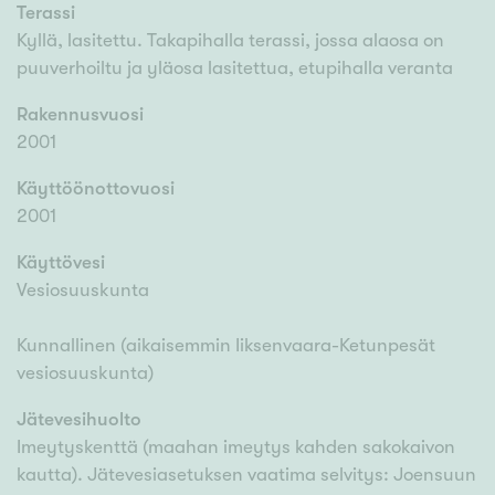
Terassi
Kyllä, lasitettu. Takapihalla terassi, jossa alaosa on
puuverhoiltu ja yläosa lasitettua, etupihalla veranta
Rakennusvuosi
2001
Käyttöönottovuosi
2001
Käyttövesi
Vesiosuuskunta
Kunnallinen (aikaisemmin Iiksenvaara-Ketunpesät
vesiosuuskunta)
Jätevesihuolto
Imeytyskenttä (maahan imeytys kahden sakokaivon
kautta). Jätevesiasetuksen vaatima selvitys: Joensuun