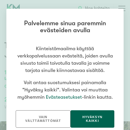
OTA YHTEYTTÄ
ESITTELY
KOHTEEN TIEDOT
Hae kohteita
Palvelemme sinua paremmin
evästeiden avulla
Tohtorilantie 1
,
Iiksenvaara
,
Kiinteistömaailma käyttää
Joensuu
verkkopalvelussaan evästeitä, joiden avulla
sivusto toimii toivotulla tavalla ja voimme
tarjota sinulle kiinnostavaa sisältöä.
114,5
m²
/
128
m²
4h,k,khh,kph + autotalli,varasto ja lämmin
Voit antaa suostumuksesi painamalla
askateluhone
"Hyväksy kaikki". Valintaa voi muuttaa
myöhemmin
Evästeasetukset
-linkin kautta.
223 000,00 €
223 000,00 €
Velaton hinta
Myyntihinta
VAIN
HYVÄKSYN
VÄLTTÄMÄTTÖMÄT
KAIKKI