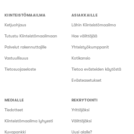
KIINTEISTÖMAAILMA
ASIAKKAILLE
Ketjuohjaus
Lähin Kiinteistömaailma
Tutustu Kiinteistömaailmaan
Hae välittäjää
Palvelut rakennuttajille
Yhteistyökumppanit
Vastuullisuus
Kotikansio
Tietosuojaseloste
Tietoa evästeiden käytöstä
Evästeasetukset
MEDIALLE
REKRYTOINTI
Tiedotteet
Yrittäjäksi
Kiinteistömaailma lyhyesti
Välittäjäksi
Kuvapankki
Uusi alalle?