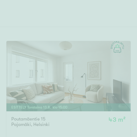
ESITTELY
Torstaina
13
.
8
. klo
15
:
00
Poutamäentie 15
43 m²
Pajamäki
,
Helsinki