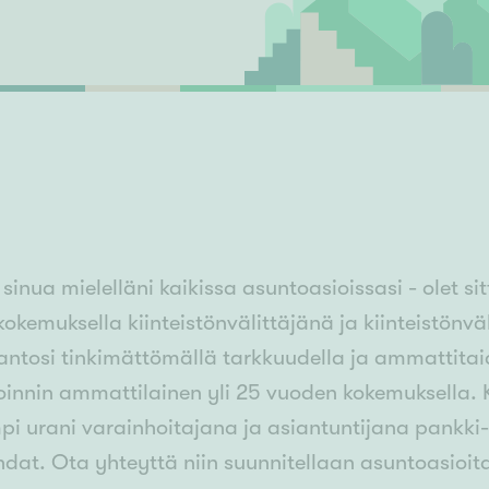
Senioriasuminen
jen hinnat
Valitse kiinteistönvälittäjä
S
stönvälitys alueellasi
Arviointipalvelu
keli
Mänttä
Salo
Savonlinna
Seinäj
Siilinjärvi
Sotkamo
Söde
kia
Nummela
 sinua mielelläni kaikissa asuntoasioissasi - ole
kokemuksella kiinteistönvälittäjänä ja kiinteistönvä
antosi tinkimättömällä tarkkuudella ja ammattitai
innin ammattilainen yli 25 vuoden kokemuksella. K
pi urani varainhoitajana ja asiantuntijana pankki
dat. Ota yhteyttä niin suunnitellaan asuntoasioit