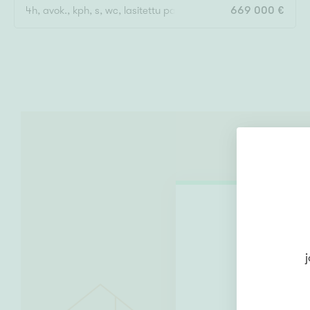
4h, avok., kph, s, wc, lasitettu parveke
669 000 €
V
j