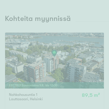
Kohteita myynnissä
ESITTELY
Sunnuntaina
9
.
8
. klo
12
:
00
Nahkahousuntie 1
89,5 m²
Lauttasaari
,
Helsinki