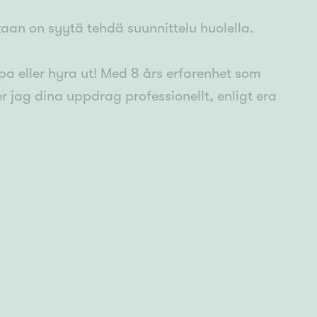
an on syytä tehdä suunnittelu huolella.
öpa eller hyra ut! Med 8 års erfarenhet som
 jag dina uppdrag professionellt, enligt era
marknadsföring. Min utbildning är ekonomie
re och försäljning i placerings- och
 så planerar vi försäljningen av ditt hem
nsin lönar det sej att planera noggrant.