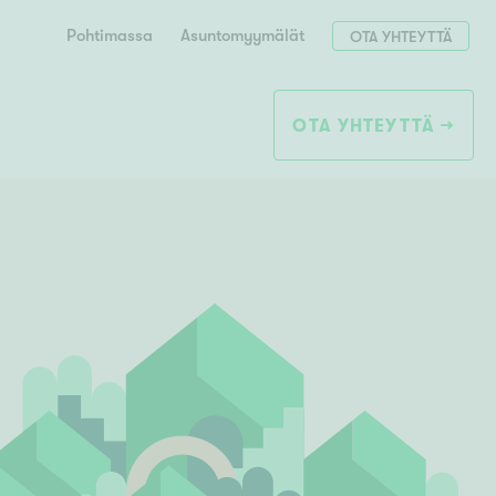
Pohtimassa
Asuntomyymälät
OTA YHTEYTTÄ
OTA YHTEYTTÄ
Hae postinumerosi perusteella
unnon ostajille
 liittyvät
T
Tahko
Tampere
Tornio
Turku
totoimeksianto
Tuusula
V
 meidät
Vaasa
Valkeakoski
Vantaa
tys alueellasi
Varkaus
Y
vaniemi