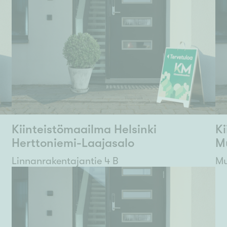
Kiinteistömaailma Helsinki
Ki
Herttoniemi-Laajasalo
M
Linnanrakentajantie 4 B
Mu