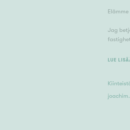
Elämme m
Jag betj
fastighe
önskning
magister
LUE LIS
bankingb
tillsamm
Kiinteis
Vi lever
joachim.