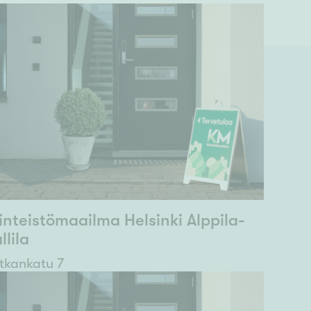
inteistömaailma Helsinki Alppila-
llila
tkankatu 7