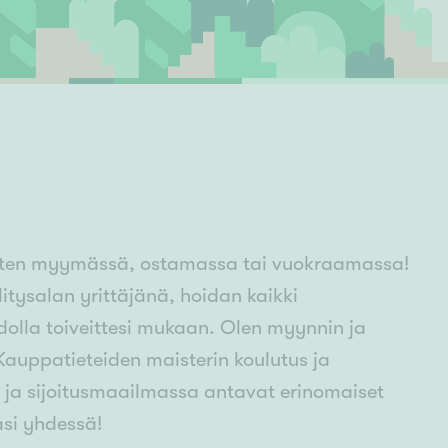
Ylivieska
Ylöjärvi
oki
rkulla
t sitten myymässä, ostamassa tai vuokraamassa!
litysalan yrittäjänä, hoidan kaikki
dolla toiveittesi mukaan. Olen myynnin ja
auppatieteiden maisterin koulutus ja
- ja sijoitusmaailmassa antavat erinomaiset
asi yhdessä!