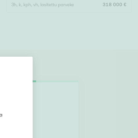
3h, k, kph, vh, lasitettu parveke
318 000 €
hteyttä!
ta
ri