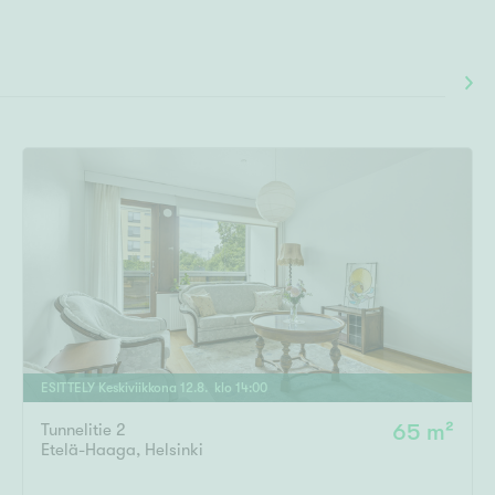
ESITTELY
Keskiviikkona
12
.
8
. klo
14
:
00
Tunnelitie 2
65 m²
Etelä-Haaga
,
Helsinki