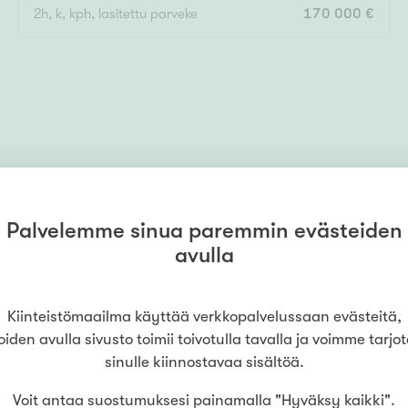
2h, k, kph, lasitettu parveke
170 000 €
Palvelemme sinua paremmin evästeiden
avulla
Kiinteistömaailma käyttää verkkopalvelussaan evästeitä,
oinko auttaa sinua asuntoasioissa? Ota y
oiden avulla sivusto toimii toivotulla tavalla ja voimme tarjo
sinulle kiinnostavaa sisältöä.
Joachim Björkwall
, Kiinteistömaailma
Helsinki Lauttasaa
Voit antaa suostumuksesi painamalla "Hyväksy kaikki".