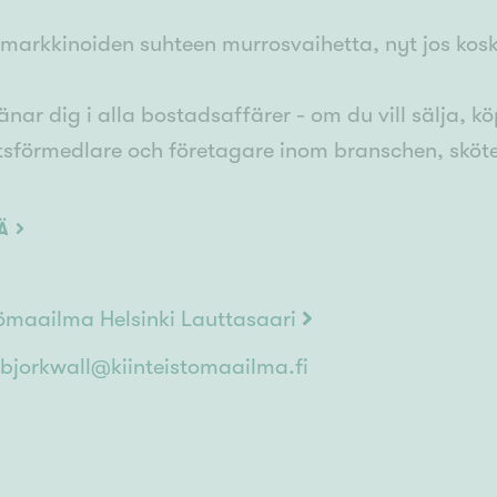
arkkinoiden suhteen murrosvaihetta, nyt jos koska
änar dig i alla bostadsaffärer - om du vill sälja, k
tsförmedlare och företagare inom branschen, sköter
ar. Jag har 25-års erfarenhet av försäljning och 
 och jag har en tidigare karriär som kapitalförvalta
ÄÄ
ranschen, vilket ger en ypperlig grund. Ta kontakt,
ans.
tömaailma Helsinki Lauttasaari
 nu i intressanta tider på marknaden, så nu om någo
bjorkwall@kiinteistomaailma.fi