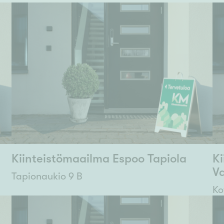
Kiinteistömaailma Espoo Tapiola
Ki
Va
Tapionaukio 9 B
Ko