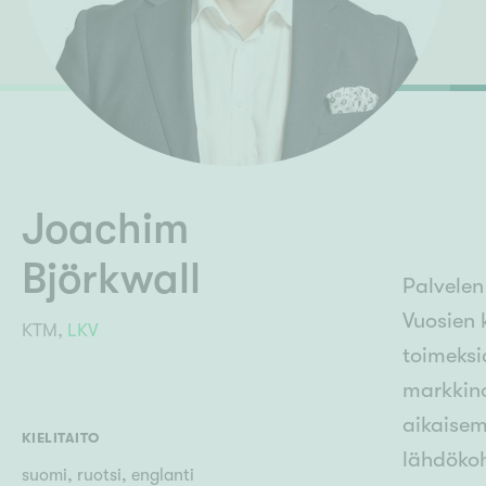
Ilmajoki
Ivalo
Asunto
M
Kiintei
Mik
J
Joensuu
Jyväskylä
Järvenpää
N
No
Joachim
Björkwall
Palvelen
Vuosien 
KTM,
LKV
toimeksi
markkino
aikaisem
KIELITAITO
lähdökoh
suomi, ruotsi, englanti