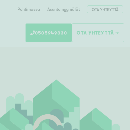
Pohtimassa
Asuntomyymälät
OTA YHTEYTTÄ
0505949330
OTA YHTEYTTÄ
Hae postinumerosi perusteella
unnon ostajille
 liittyvät
T
Tahko
Tampere
Tornio
Turku
totoimeksianto
Tuusula
V
 meidät
Vaasa
Valkeakoski
Vantaa
tys alueellasi
Varkaus
Y
vaniemi