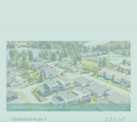
ENSIESITTELY
Sunnuntaina
9
.
8
. klo
12
:
00
Jääkellarinkuja 1
123 m²
Knuutilanranta
,
Oulu
5h, k, khh, kph, s, 2x wc, p, terassi
439 000 €