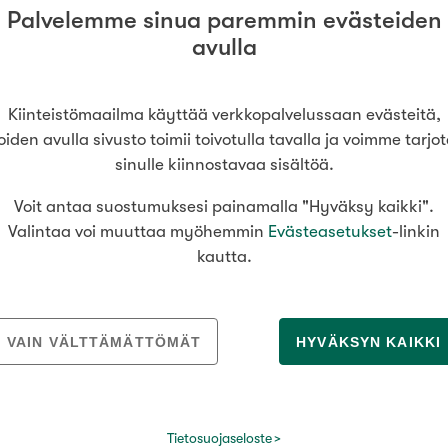
Palvelemme sinua paremmin evästeiden
avulla
Kiinteistömaailma käyttää verkkopalvelussaan evästeitä,
oiden avulla sivusto toimii toivotulla tavalla ja voimme tarjo
sinulle kiinnostavaa sisältöä.
Voit antaa suostumuksesi painamalla "Hyväksy kaikki".
Valintaa voi muuttaa myöhemmin
Evästeasetukset
-linkin
kautta.
oinko auttaa sinua asuntoasioissa? Ota y
VAIN VÄLTTÄMÄTTÖMÄT
HYVÄKSYN KAIKKI
Jarno Kylmänen
, Kiinteistömaailma
Oulu Marskinpuist
Tietosuojaseloste