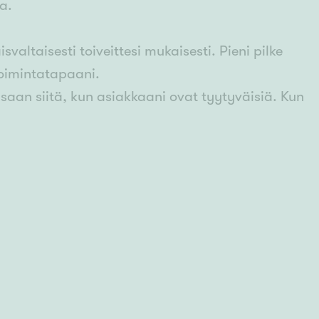
a.
altaisesti toiveittesi mukaisesti. Pieni pilke
oimintatapaani.
saan siitä, kun asiakkaani ovat tyytyväisiä. Kun
elmistasi totta!