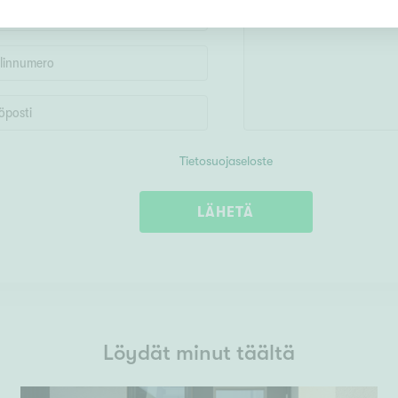
Tietosuojaseloste
LÄHETÄ
Löydät minut täältä