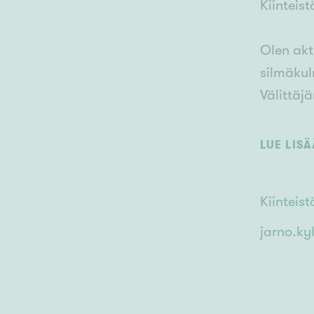
Kiinteis
Olen akt
silmäkul
Välittäj
asuntoas
LUE LIS
Kiinteis
jarno.ky