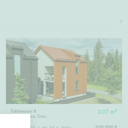
Tahtimarssi 8
107 m²
Hiukkavaara
,
Oulu
4h, k, vh, kph, s, wc, las.p, terassi + poreamme
339 000 €