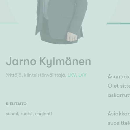
Ilmajoki
Ivalo
Asunto
M
Kiintei
Mik
J
Joensuu
Jyväskylä
Järvenpää
N
No
Jarno Kylmänen
Yrittäjä, kiinteistönvälittäjä,
LKV,
LVV
Asuntoka
Olet sit
askarrut
KIELITAITO
Asiakkaa
suomi, ruotsi, englanti
suositte