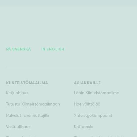
PÅ SVENSKA
IN ENGLISH
KIINTEISTÖMAAILMA
ASIAKKAILLE
Ketjuohjaus
Lähin Kiinteistömaailma
Tutustu Kiinteistömaailmaan
Hae välittäjää
Palvelut rakennuttajille
Yhteistyökumppanit
Vastuullisuus
Kotikansio