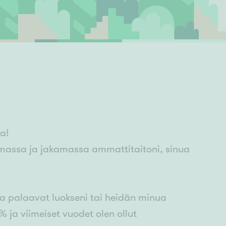
Ylivieska
Ylöjärvi
oki
rkulla
a!
amassa ja jakamassa ammattitaitoni, sinua
ka palaavat luokseni tai heidän minua
 ja viimeiset vuodet olen ollut