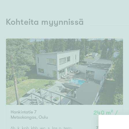
Kohteita myynnissä
Hankintatie 7
240 m² /
Metsokangas
,
Oulu
275 m²
6h, k, kph, khh, wc, s, las.p, terassi + autotalli
785 000 €