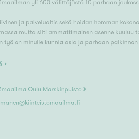
tömaailman yli 600 välittäjästä 10 parhaan joukoss
iivinen ja palvelualtis sekä hoidan homman kokonaisv
massa mutta silti ammattimainen asenne kuuluu t
än työ on minulle kunnia asia ja parhaan palkinnon 
iat ovat ajankohtaiset, ota yhteyttä ja tehdään un
ÄÄ
tömaailma Oulu Marskinpuisto
lmanen@kiinteistomaailma.fi