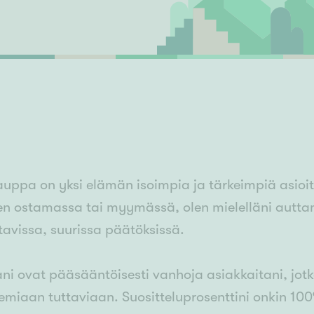
Senioriasuminen
jen hinnat
Valitse kiinteistönvälittäjä
S
stönvälitys alueellasi
Arviointipalvelu
keli
Mänttä
Salo
Savonlinna
Seinäj
Siilinjärvi
Sotkamo
Söde
kia
Nummela
uppa on yksi elämän isoimpia ja tärkeimpiä asioit
ten ostamassa tai myymässä, olen mielelläni autt
tavissa, suurissa päätöksissä.
ni ovat pääsääntöisesti vanhoja asiakkaitani, jot
lemiaan tuttaviaan. Suositteluprosenttini onkin 100%