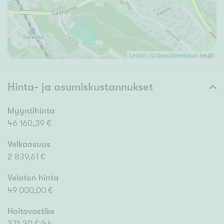
Leaflet
| ©
OpenStreetMapin
tekijät
Hinta- ja asumiskustannukset
Myyntihinta
46 160,39 €
Velkaosuus
2 839,61 €
Velaton hinta
49 000,00 €
Hoitovastike
371,30 €/kk