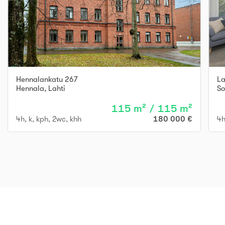
Hennalankatu 267
La
Hennala
,
Lahti
S
115 m² / 115 m²
4h, k, kph, 2wc, khh
180 000 €
4h