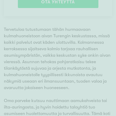
OTA YHTEYTTÄ
Tervetuloa tutustumaan tähän hurmaavaan
kulmahuoneistoon aivan Turengin keskustassa, missä
kaikki palvelut ovat käden ulottuvilla. Kolmannessa
kerroksessa sijaitseva kolmio tarjoaa rauhallisen
asumisympäristön, vaikka keskustan syke onkin aivan
vieressä. Asunnon tehokas pohjaratkaisu tekee
tilankäytöstä sujuvaa ja arjesta mutkatonta, ja
kulmahuoneistolle tyypillisesti ikkunoista avautuu
näkymiä useaan eri ilmansuuntaan, tuoden valoa ja
avaruutta jokaiseen huoneeseen.
Oma parveke kutsuu nauttimaan aamukahveista tai
ilta-auringosta, ja hyvin hoidettu taloyhtiö tuo
asumiseen huolettomuutta ja turvallisuutta. Tämä koti