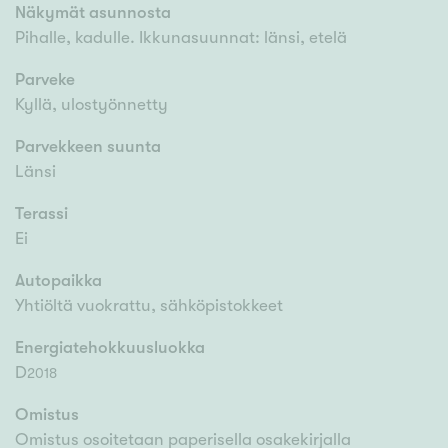
Näkymät asunnosta
Pihalle, kadulle. Ikkunasuunnat: länsi, etelä
Parveke
Kyllä, ulostyönnetty
Parvekkeen suunta
Länsi
Terassi
Ei
Autopaikka
Yhtiöltä vuokrattu, sähköpistokkeet
Energiatehokkuusluokka
D
2018
Omistus
Omistus osoitetaan paperisella osakekirjalla