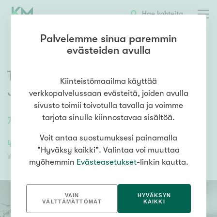
OTA YHTEYTTÄ
ESITTELY
KOHTEEN TIEDOT
Hae kohteita
Palvelemme sinua paremmin
evästeiden avulla
Tohvelantie 3
,
Turenki
,
Kiinteistömaailma käyttää
Janakkala
verkkopalvelussaan evästeitä, joiden avulla
sivusto toimii toivotulla tavalla ja voimme
tarjota sinulle kiinnostavaa sisältöä.
79
m²
/
79
m²
3h,k, kph, parveke
Voit antaa suostumuksesi painamalla
49 000,00 €
46 160,39 €
"Hyväksy kaikki". Valintaa voi muuttaa
Velaton hinta
Myyntihinta
myöhemmin
Evästeasetukset
-linkin kautta.
VAIN
HYVÄKSYN
VÄLTTÄMÄTTÖMÄT
KAIKKI