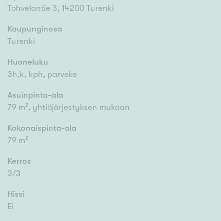
Tohvelantie 3, 14200 Turenki
Kaupunginosa
Turenki
Huoneluku
3h,k, kph, parveke
Asuinpinta-ala
79 m², yhtiöjärjestyksen mukaan
Kokonaispinta-ala
79 m²
Kerros
3/3
Hissi
Ei