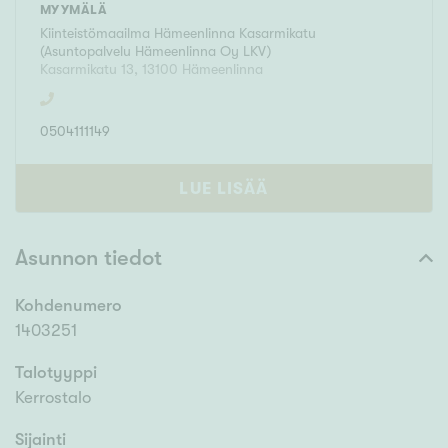
MYYMÄLÄ
Kiinteistömaailma
Hämeenlinna Kasarmikatu
(
Asuntopalvelu Hämeenlinna Oy LKV
)
Kasarmikatu 13
,
13100
Hämeenlinna
0504111149
LUE LISÄÄ
Asunnon tiedot
Kohdenumero
1403251
Talotyyppi
Kerrostalo
Sijainti