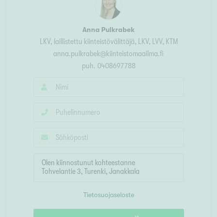
Anna Pulkrabek
LKV, laillistettu kiinteistövälittäjä
, LKV, LVV, KTM
anna.pulkrabek@kiinteistomaailma.fi
puh.
0408697788
Tietosuojaseloste