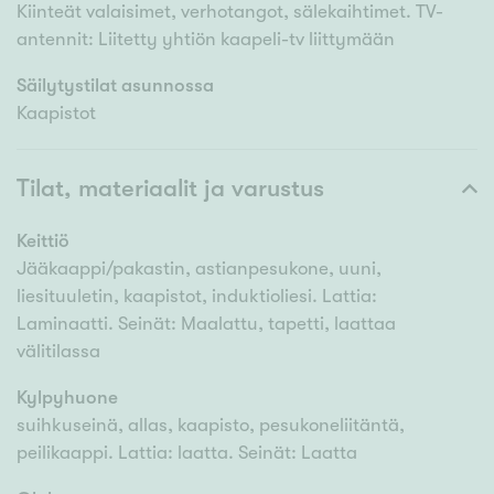
Kiinteät valaisimet, verhotangot, sälekaihtimet. TV-
antennit: Liitetty yhtiön kaapeli-tv liittymään
Säilytystilat asunnossa
Kaapistot
Tilat, materiaalit ja varustus
Keittiö
Jääkaappi/pakastin, astianpesukone, uuni,
liesituuletin, kaapistot, induktioliesi. Lattia:
Laminaatti. Seinät: Maalattu, tapetti, laattaa
välitilassa
Kylpyhuone
suihkuseinä, allas, kaapisto, pesukoneliitäntä,
peilikaappi. Lattia: laatta. Seinät: Laatta