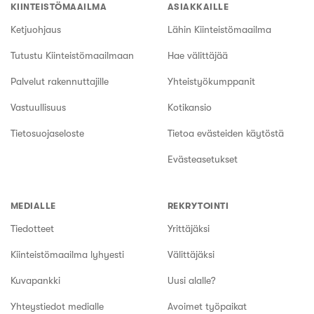
KIINTEISTÖMAAILMA
ASIAKKAILLE
Ketjuohjaus
Lähin Kiinteistömaailma
Tutustu Kiinteistömaailmaan
Hae välittäjää
Palvelut rakennuttajille
Yhteistyökumppanit
Vastuullisuus
Kotikansio
Tietosuojaseloste
Tietoa evästeiden käytöstä
Evästeasetukset
MEDIALLE
REKRYTOINTI
Tiedotteet
Yrittäjäksi
Kiinteistömaailma lyhyesti
Välittäjäksi
Kuvapankki
Uusi alalle?
Yhteystiedot medialle
Avoimet työpaikat