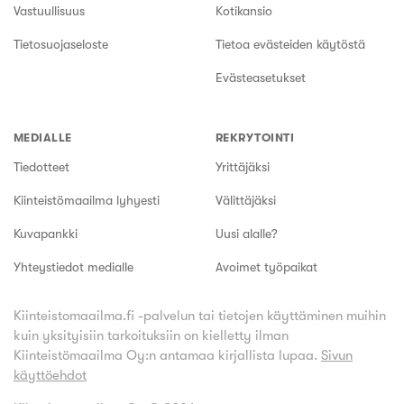
Vastuullisuus
Kotikansio
Tietosuojaseloste
Tietoa evästeiden käytöstä
Evästeasetukset
MEDIALLE
REKRYTOINTI
Tiedotteet
Yrittäjäksi
Kiinteistömaailma lyhyesti
Välittäjäksi
Kuvapankki
Uusi alalle?
Yhteystiedot medialle
Avoimet työpaikat
Kiinteistomaailma.fi -palvelun tai tietojen käyttäminen muihin
kuin yksityisiin tarkoituksiin on kielletty ilman
Kiinteistömaailma Oy:n antamaa kirjallista lupaa.
Sivun
käyttöehdot