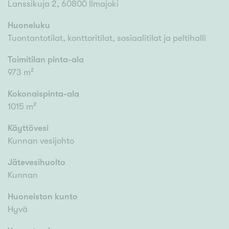
Lanssikuja 2, 60800 Ilmajoki
Huoneluku
Tuontantotilat, konttoritilat, sosiaalitilat ja peltihalli
Toimitilan pinta-ala
973 m²
Kokonaispinta-ala
1015 m²
Käyttövesi
Kunnan vesijohto
Jätevesihuolto
Kunnan
Huoneiston kunto
Hyvä