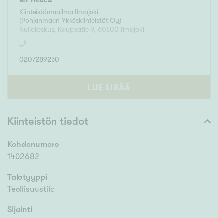
MYYMÄLÄ
Kiinteistömaailma
Ilmajoki
(
Pohjanmaan Ykköskiinteistöt Oy
)
Nuijakeskus, Kauppatie 9
,
60800
Ilmajoki
0207289250
LUE LISÄÄ
Kiinteistön tiedot
Kohdenumero
1402682
Talotyyppi
Teollisuustila
Sijainti