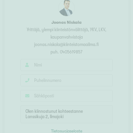
Joonas Niskala
Yrittäjä, ylempi kiinteistönvälittäjä, YKV, LKV,
kaupanvahvistaja
joonas.niskala@kiinteistomaailma.fi
puh.
0405619857
Tietosuojaseloste