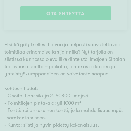
OTA YHTEYTTÄ
Etsitkö yrityksellesi tilavaa ja helposti saavutettavaa
toimitilaa erinomaisella sijainnilla? Nyt tarjolla on
siistissä kunnossa oleva liikekiinteistö Ilmajoen Siltalan
teollisuusalueelta – paikalta, jonne asiakkaiden ja
yhteistyökumppaneiden on vaivatonta saapua.
Kohteen tiedot:
- Osoite: Lanssikuja 2, 60800 Ilmajoki
- Toimitilojen pinta-ala: yli 1000 m²
- Tontti: reilunkokoinen tontti, jolla mahdollisuus myös
lisärakentamiseen.
- Kunto: siisti ja hyvin pidetty kokonaisuus.