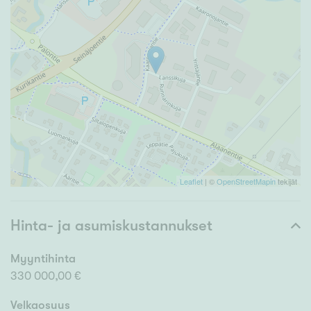
Leaflet
| ©
OpenStreetMapin
tekijät
Hinta- ja asumiskustannukset
Myyntihinta
330 000,00 €
Velkaosuus