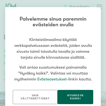
OTA YHTEYTTÄ
ESITTELY
KOHTEEN TIEDOT
Hae kohteita
Palvelemme sinua paremmin
evästeiden avulla
Lanssikuja 2
,
Ilmajoki
Kiinteistömaailma käyttää
verkkopalvelussaan evästeitä, joiden avulla
1015
m²
/
1015
m²
sivusto toimii toivotulla tavalla ja voimme
Tuontantotilat, konttoritilat, sosiaalitilat ja
tarjota sinulle kiinnostavaa sisältöä.
peltihalli
Voit antaa suostumuksesi painamalla
330 000,00 €
330 000,00 €
"Hyväksy kaikki". Valintaa voi muuttaa
myöhemmin
Evästeasetukset
-linkin kautta.
Velaton hinta
Myyntihinta
VAIN
HYVÄKSYN
VÄLTTÄMÄTTÖMÄT
KAIKKI