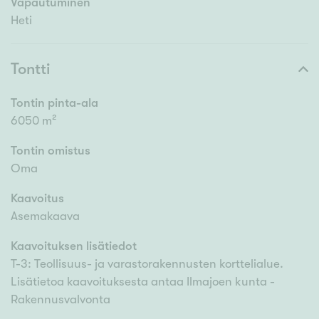
Vapautuminen
Heti
Tontti
Tontin pinta-ala
6050 m²
Tontin omistus
Oma
Kaavoitus
Asemakaava
Kaavoituksen lisätiedot
T-3: Teollisuus- ja varastorakennusten korttelialue.
Lisätietoa kaavoituksesta antaa Ilmajoen kunta -
Rakennusvalvonta