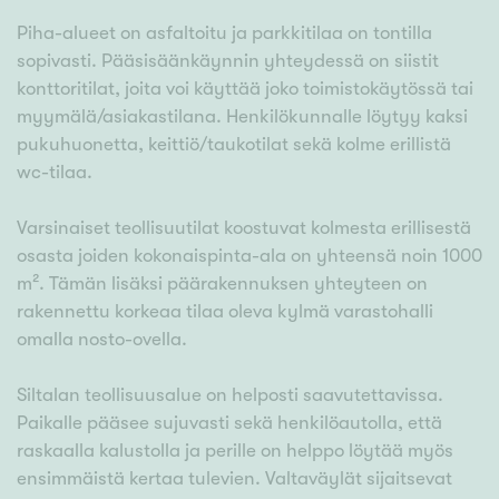
Piha-alueet on asfaltoitu ja parkkitilaa on tontilla
sopivasti. Pääsisäänkäynnin yhteydessä on siistit
konttoritilat, joita voi käyttää joko toimistokäytössä tai
myymälä/asiakastilana. Henkilökunnalle löytyy kaksi
pukuhuonetta, keittiö/taukotilat sekä kolme erillistä
wc-tilaa.
Varsinaiset teollisuutilat koostuvat kolmesta erillisestä
osasta joiden kokonaispinta-ala on yhteensä noin 1000
m². Tämän lisäksi päärakennuksen yhteyteen on
rakennettu korkeaa tilaa oleva kylmä varastohalli
omalla nosto-ovella.
Siltalan teollisuusalue on helposti saavutettavissa.
Paikalle pääsee sujuvasti sekä henkilöautolla, että
raskaalla kalustolla ja perille on helppo löytää myös
ensimmäistä kertaa tulevien. Valtaväylät sijaitsevat