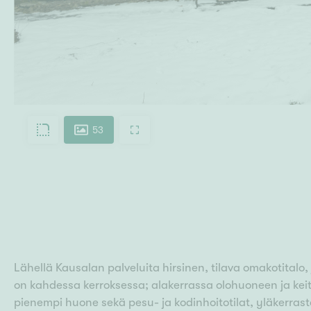
53
Lähellä Kausalan palveluita hirsinen, tilava omakotitalo, j
on kahdessa kerroksessa; alakerrassa olohuoneen ja keit
pienempi huone sekä pesu- ja kodinhoitotilat, yläkerra