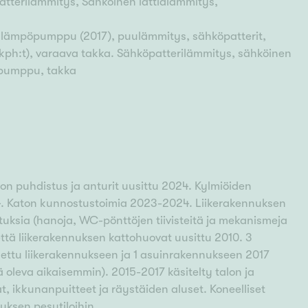
terilämmitys, Sähköinen lattialämmitys,
alämpöpumppu (2017), puulämmitys, sähköpatterit,
(kph:t), varaava takka. Sähköpatterilämmitys, sähköinen
öpumppu, takka
von puhdistus ja anturit uusittu 2024. Kylmiöiden
 Katon kunnostustoimia 2023-2024. Liikerakennuksen
sia (hanoja, WC-pönttöjen tiivisteitä ja mekanismeja
että liikerakennuksen kattohuovat uusittu 2010. 3
tu liikerakennukseen ja 1 asuinrakennukseen 2017
ä oleva aikaisemmin). 2015-2017 käsitelty talon ja
t, ikkunanpuitteet ja räystäiden aluset. Koneelliset
uksen pesutiloihin.