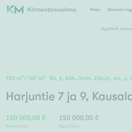
Haku
Asunnon myy
Myytävät asunnot
Valitse lähin myymäläpaikkakunta
Asun
E
K
Kiint
Tarj
Espoo
Ka
Ka
126
m²
/
187
m²
5h, k, khh, 3xvh, 2xkph, wc, s,
Ki
Kiint
Ko
H
Digi
Harjuntie 7 ja 9
,
Kausal
Hamina
Helsinki
Hyvinkää
Avoi
L
Hämeenlinna
Lah
150 000,00 €
150 000,00 €
Lev
I
Päätök
Velaton hinta
Myyntihinta