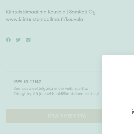
Kiinteistömaailma Kouvola | SamKoti Oy
www.kiinteistomaailma.fi/kouvola
SOVI ESITTELY
Seuraava esittelyaika ei ole vielä sovittu.
Ota yhteyttä ja sovi henkilökohtainen esittely!
j
OTA YHTEYTTÄ