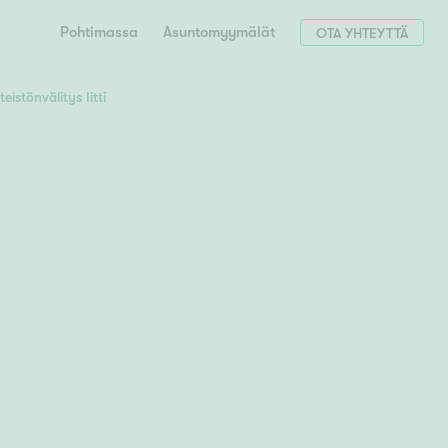
Pohtimassa
Asuntomyymälät
OTA YHTEYTTÄ
teistönvälitys Iitti
Hae postinumerosi perusteella
unnon ostajille
 liittyvät
T
Tahko
Tampere
Tornio
Turku
totoimeksianto
Tuusula
V
 meidät
Vaasa
Valkeakoski
Vantaa
tys alueellasi
Varkaus
Y
vaniemi