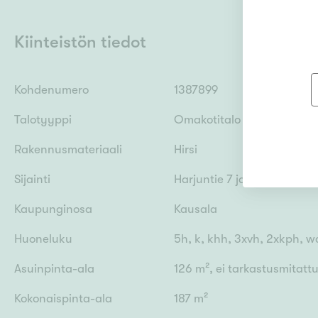
Kiinteistön tiedot
Kohdenumero
1387899
Talotyyppi
Omakotitalo
Rakennusmateriaali
Hirsi
Sijainti
Harjuntie 7 ja 9, 47400 Ka
Kaupunginosa
Kausala
Huoneluku
5h, k, khh, 3xvh, 2xkph, w
Asuinpinta-ala
126 m², ei tarkastusmitatt
Kokonaispinta-ala
187 m²