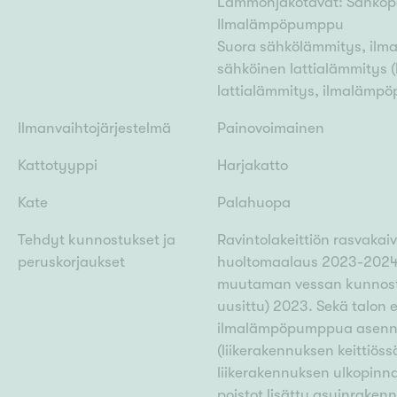
Lämmönjakotavat: Sähköpat
Ilmalämpöpumppu
Suora sähkölämmitys, ilm
sähköinen lattialämmitys 
lattialämmitys, ilmalämp
Ilmanvaihtojärjestelmä
Painovoimainen
Kattotyyppi
Harjakatto
Kate
Palahuopa
Tehdyt kunnostukset ja
Ravintolakeittiön rasvakai
peruskorjaukset
huoltomaalaus 2023-2024.
muutaman vessan kunnostuk
uusittu) 2023. Sekä talon 
ilmalämpöpumppua asennet
(liikerakennuksen keittiöss
liikerakennuksen ulkopinna
poistot lisätty asuinrakenn