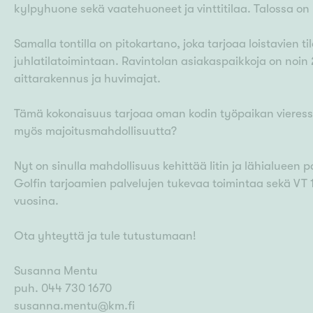
kylpyhuone sekä vaatehuoneet ja vinttitilaa. Talossa on 
Samalla tontilla on pitokartano, joka tarjoaa loistavien t
juhlatilatoimintaan. Ravintolan asiakaspaikkoja on noin 
aittarakennus ja huvimajat.
Tämä kokonaisuus tarjoaa oman kodin työpaikan vieressä. 
myös majoitusmahdollisuutta?
Nyt on sinulla mahdollisuus kehittää Iitin ja lähialueen pal
Golfin tarjoamien palvelujen tukevaa toimintaa sekä VT 
vuosina.
Ota yhteyttä ja tule tutustumaan!
Susanna Mentu
puh. 044 730 1670
susanna.mentu@km.fi