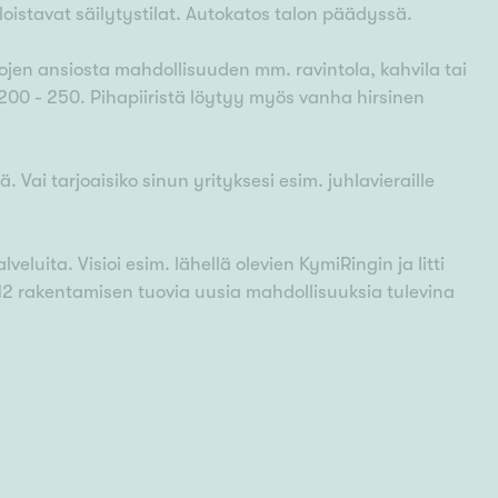
loistavat säilytystilat. Autokatos talon päädyssä.
ilojen ansiosta mahdollisuuden mm. ravintola, kahvila tai
200 - 250. Pihapiiristä löytyy myös vanha hirsinen
Vai tarjoaisiko sinun yrityksesi esim. juhlavieraille
veluita. Visioi esim. lähellä olevien KymiRingin ja Iitti
12 rakentamisen tuovia uusia mahdollisuuksia tulevina