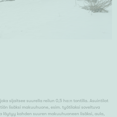
oka sijaitsee suurella reilun 0,5 ha:n tontilla. Asuintilat
tiön lisäksi makuuhuone, esim. työtilaksi soveltuva
sta löytyy kahden suuren makuuhuoneen lisäksi, aula,