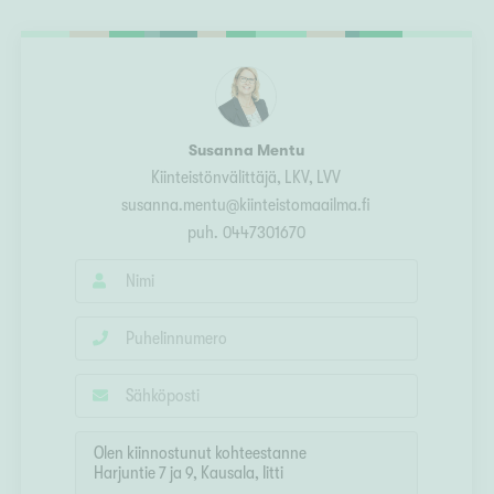
Ylivieska
Ylöjärvi
oki
rkulla
Susanna Mentu
Kiinteistönvälittäjä, LKV, LVV
susanna.mentu@kiinteistomaailma.fi
puh.
0447301670