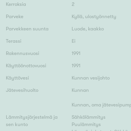
Kerroksia
2
Parveke
Kyllä, ulostyönnetty
Parvekkeen suunta
Luode, kaakko
Terassi
Ei
Rakennusvuosi
1991
Käyttöönottovuosi
1991
Käyttövesi
Kunnan vesijohto
Jätevesihuolto
Kunnan
Kunnan, oma jätevesipumpp
Lämmitysjärjestelmä ja
Sähkölämmitys
sen kunto
Puulämmitys