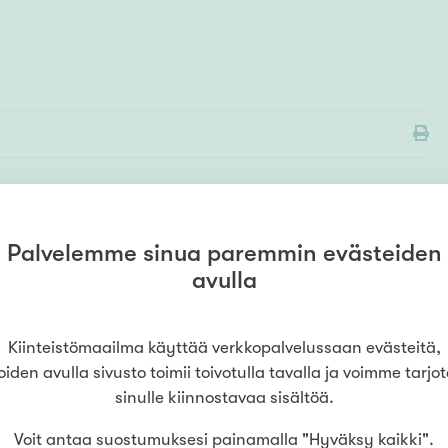
Palvelemme sinua paremmin evästeiden
MYYMÄLÄ
avulla
Kiinteistömaailma
Kouvola
(
SamKoti Oy
)
0504410765
Kauppalankatu 6
,
45100
Kouvola
Kiinteistömaailma käyttää verkkopalvelussaan evästeitä,
oiden avulla sivusto toimii toivotulla tavalla ja voimme tarjo
LUE LISÄÄ
sinulle kiinnostavaa sisältöä.
Voit antaa suostumuksesi painamalla "Hyväksy kaikki".