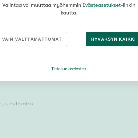
Valintaa voi muuttaa myöhemmin
Evästeasetukset
-linkin
kautta.
VAIN VÄLTTÄMÄTTÖMÄT
HYVÄKSYN KAIKKI
Tietosuojaseloste
usala
c, s, autokatos
u