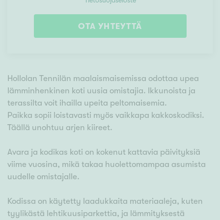
Tietosuojaseloste
OTA YHTEYTTÄ
Hollolan Tennilän maalaismaisemissa odottaa upea
lämminhenkinen koti uusia omistajia. Ikkunoista ja
terassilta voit ihailla upeita peltomaisemia.
Paikka sopii loistavasti myös vaikkapa kakkoskodiksi.
Täällä unohtuu arjen kiireet.
Avara ja kodikas koti on kokenut kattavia päivityksiä
viime vuosina, mikä takaa huolettomampaa asumista
uudelle omistajalle.
Kodissa on käytetty laadukkaita materiaaleja, kuten
tyylikästä lehtikuusiparkettia, ja lämmityksestä