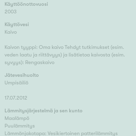
Käyttöönottovuosi
2003
Käyttövesi
Kaivo
Kaivon tyyppi: Oma kaivo Tehdyt tutkimukset (esim.
veden laatu ja riittävyys) ja lisätietoa kaivosta (esim.
syvyys): Rengaskaivo
Jätevesihuolto
Umpisäiliö
17.07.2012
Lämmitysjärjestelmä ja sen kunto
Maalämpö
Puulämmitys
Lämmönjakotapa: Vesikiertoinen patterilämmitys