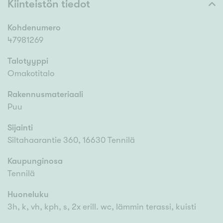
Kiinteistön tiedot
Kohdenumero
47981269
Talotyyppi
Omakotitalo
Rakennusmateriaali
Puu
Sijainti
Siltahaarantie 360, 16630 Tennilä
Kaupunginosa
Tennilä
Huoneluku
3h, k, vh, kph, s, 2x erill. wc, lämmin terassi, kuisti