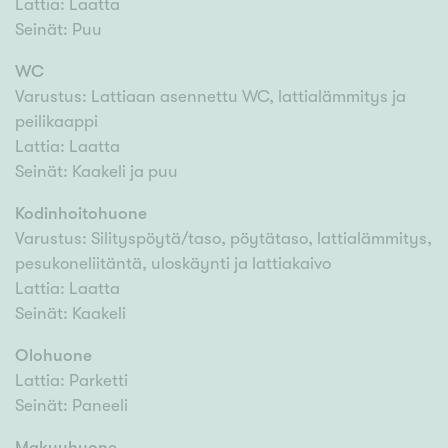
Lattia: Laatta
Seinät: Puu
WC
Varustus: Lattiaan asennettu WC, lattialämmitys ja
peilikaappi
Lattia: Laatta
Seinät: Kaakeli ja puu
Kodinhoitohuone
Varustus: Silityspöytä/taso, pöytätaso, lattialämmitys,
pesukoneliitäntä, uloskäynti ja lattiakaivo
Lattia: Laatta
Seinät: Kaakeli
Olohuone
Lattia: Parketti
Seinät: Paneeli
Makuuhuone