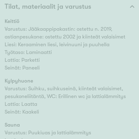
Tilat, materiaalit ja varustus
Keittiö
Varustus: Jääkaappipakastin: ostettu n. 2019,
astianpesukone: ostettu 2002 ja kiinteät valaisimet
Liesi: Keraaminen liesi, leivinuuni ja puuhella
Työtaso: Laminaatti
Lattia: Parketti
Seinät: Paneeli
Kylpyhuone
Varustus: Suihku, suihkuseinä, kiinteät valaisimet,
pesukoneliitäntä, WC: Erillinen wc ja lattialämmitys
Lattia: Laatta
Seinät: Kaakeli
Sauna
Varustus: Puukiuas ja lattialämmitys