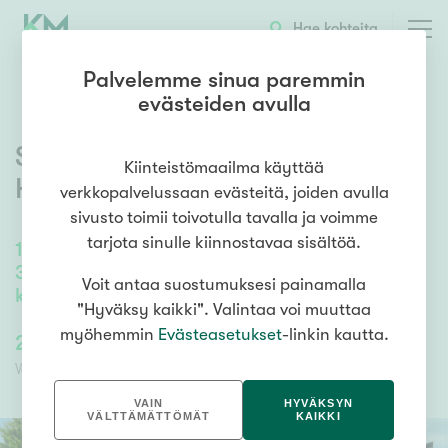
OTA YHTEYTTÄ
ESITTELY
KOHTEEN TIEDOT
Hae kohteita
Palvelemme sinua paremmin
evästeiden avulla
Siltahaarantie 360
,
Tennilä
,
Kiinteistömaailma käyttää
Hollola
verkkopalvelussaan evästeitä, joiden avulla
sivusto toimii toivotulla tavalla ja voimme
tarjota sinulle kiinnostavaa sisältöä.
163
m²
/
163
m²
3h, k, vh, kph, s, 2x erill. wc, lämmin terassi,
Voit antaa suostumuksesi painamalla
kuisti
"Hyväksy kaikki". Valintaa voi muuttaa
myöhemmin
Evästeasetukset
-linkin kautta.
239 000,00 €
239 000,00 €
Velaton hinta
Myyntihinta
VAIN
HYVÄKSYN
VÄLTTÄMÄTTÖMÄT
KAIKKI