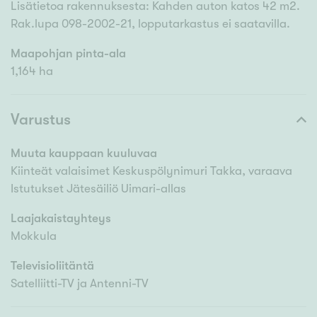
Lisätietoa rakennuksesta: Kahden auton katos 42 m2.
Rak.lupa 098-2002-21, lopputarkastus ei saatavilla.
Maapohjan pinta-ala
1,164 ha
Varustus
Muuta kauppaan kuuluvaa
Kiinteät valaisimet Keskuspölynimuri Takka, varaava
Istutukset Jätesäiliö Uimari-allas
Laajakaistayhteys
Mokkula
Televisioliitäntä
Satelliitti-TV ja Antenni-TV