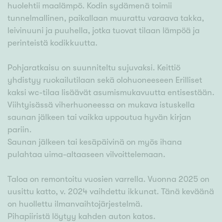
huolehtii maalämpö. Kodin sydämenä toimii
tunnelmallinen, paikallaan muurattu varaava takka,
leivinuuni ja puuhella, jotka tuovat tilaan lämpöä ja
perinteistä kodikkuutta.
Pohjaratkaisu on suunniteltu sujuvaksi. Keittiö
yhdistyy ruokailutilaan sekä olohuoneeseen Erilliset
kaksi wc-tilaa lisäävät asumismukavuutta entisestään.
Viihtyisässä viherhuoneessa on mukava istuskella
saunan jälkeen tai vaikka uppoutua hyvän kirjan
pariin.
Saunan jälkeen tai kesäpäivinä on myös ihana
pulahtaa uima-altaaseen vilvoittelemaan.
Taloa on remontoitu vuosien varrella. Vuonna 2025 on
uusittu katto, v. 2024 vaihdettu ikkunat. Tänä keväänä
on huollettu ilmanvaihtojärjestelmä.
Pihapiiristä löytyy kahden auton katos.