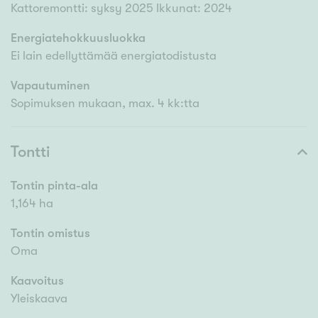
Kattoremontti: syksy 2025 Ikkunat: 2024
Energiatehokkuusluokka
Ei lain edellyttämää energiatodistusta
Vapautuminen
Sopimuksen mukaan, max. 4 kk:tta
Tontti
Tontin pinta-ala
1,164 ha
Tontin omistus
Oma
Kaavoitus
Yleiskaava