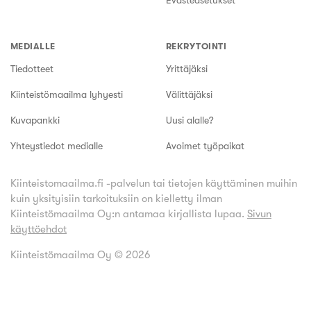
Evästeasetukset
MEDIALLE
REKRYTOINTI
Tiedotteet
Yrittäjäksi
Kiinteistömaailma lyhyesti
Välittäjäksi
Kuvapankki
Uusi alalle?
Yhteystiedot medialle
Avoimet työpaikat
Kiinteistomaailma.fi -palvelun tai tietojen käyttäminen muihin
kuin yksityisiin tarkoituksiin on kielletty ilman
Kiinteistömaailma Oy:n antamaa kirjallista lupaa.
Sivun
käyttöehdot
Kiinteistömaailma Oy ©
2026