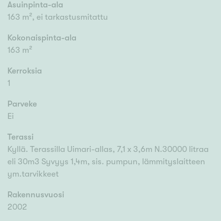
Asuinpinta-ala
163 m², ei tarkastusmitattu
Kokonaispinta-ala
163 m²
Kerroksia
1
Parveke
Ei
Terassi
Kyllä. Terassilla Uimari-allas, 7,1 x 3,6m N.30000 litraa
eli 30m3 Syvyys 1,4m, sis. pumpun, lämmityslaitteen
ym.tarvikkeet
Rakennusvuosi
2002