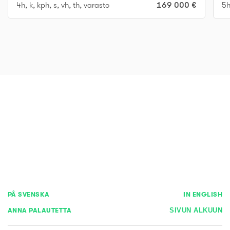
4h, k, kph, s, vh, th, varasto
169 000 €
5h
PÅ SVENSKA
IN ENGLISH
ANNA PALAUTETTA
SIVUN ALKUUN