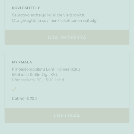
SOVI ESITTELY
Seuraava esittelyaika ei ole vielä sovittu.
Ota yhteyttä ja sovi henkilökohtainen esittely!
OTA YHTEYTTÄ
MYYMÄLÄ
Kiinteistömaailma
Lahti Hämeenkatu
(
Matkalla Kotiin Oy LKV
)
Hämeenkatu 20
,
15110
Lahti
0504640233
LUE LISÄÄ