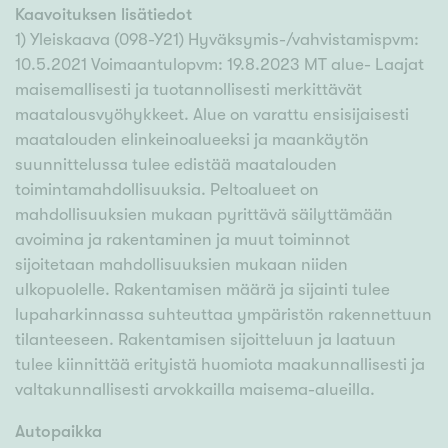
Kaavoituksen lisätiedot
1) Yleiskaava (098-Y21) Hyväksymis-/vahvistamispvm:
10.5.2021 Voimaantulopvm: 19.8.2023 MT alue- Laajat
maisemallisesti ja tuotannollisesti merkittävät
maatalousvyöhykkeet. Alue on varattu ensisijaisesti
maatalouden elinkeinoalueeksi ja maankäytön
suunnittelussa tulee edistää maatalouden
toimintamahdollisuuksia. Peltoalueet on
mahdollisuuksien mukaan pyrittävä säilyttämään
avoimina ja rakentaminen ja muut toiminnot
sijoitetaan mahdollisuuksien mukaan niiden
ulkopuolelle. Rakentamisen määrä ja sijainti tulee
lupaharkinnassa suhteuttaa ympäristön rakennettuun
tilanteeseen. Rakentamisen sijoitteluun ja laatuun
tulee kiinnittää erityistä huomiota maakunnallisesti ja
valtakunnallisesti arvokkailla maisema-alueilla.
Autopaikka