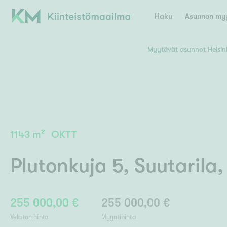
Haku
Asunnon myy
Myytävät asunnot Helsin
Valitse lähin myymäläpaikkakunta
Asun
E
K
Kiint
Tarj
Espoo
Ka
Ka
1143
m²
OKTT
Ki
Kiint
Ko
H
Digi
Plutonkuja 5
,
Suutarila
Hamina
Helsinki
Hyvinkää
Avoi
L
Hämeenlinna
Lah
255 000,00 €
255 000,00 €
Lev
I
Päätök
Velaton hinta
Myyntihinta