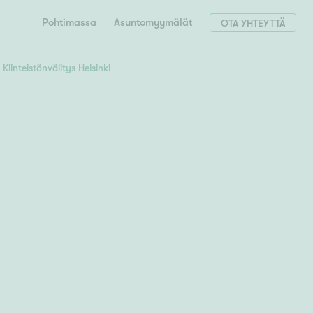
Pohtimassa
Asuntomyymälät
OTA YHTEYTTÄ
Kiinteistönvälitys Helsinki
Hae postinumerosi perusteella
unnon ostajille
 liittyvät
T
Tahko
Tampere
Tornio
Turku
totoimeksianto
Tuusula
V
 meidät
Vaasa
Valkeakoski
Vantaa
tys alueellasi
Varkaus
Y
vaniemi