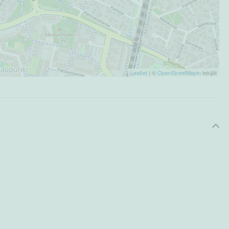
Leaflet
| ©
OpenStreetMapin
tekijät