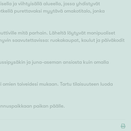
sella ja viihtyisällä alueella, jossa yhdistyvät
 hetkellä purettavaksi myytävä omakotitalo, jonka
nauttiville mitä parhain. Läheltä löytyvät monipuoliset
 hyvin saavutettavissa: ruokakaupat, koulut ja päiväkodit
ä bussipysäkin ja juna-aseman ansiosta kuin omalla
i omien toiveidesi mukaan. Tartu tilaisuuteen luoda
ennuspaikkaan paikan päälle.