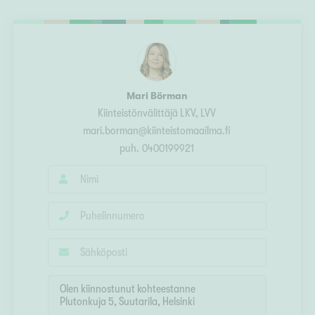
Ylivieska
Ylöjärvi
oki
rkulla
Mari Börman
Kiinteistönvälittäjä LKV, LVV
mari.borman@kiinteistomaailma.fi
puh.
0400199921