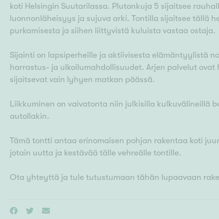
koti Helsingin Suutarilassa. Plutonkuja 5 sijaitsee rauhalli
luonnonläheisyys ja sujuva arki. Tontilla sijaitsee tällä
purkamisesta ja siihen liittyvistä kuluista vastaa ostaja.
Sijainti on lapsiperheille ja aktiivisesta elämäntyylistä 
harrastus- ja ulkoilumahdollisuudet. Arjen palvelut ovat
sijaitsevat vain lyhyen matkan päässä.
Liikkuminen on vaivatonta niin julkisilla kulkuvälineill
autollakin.
Tämä tontti antaa erinomaisen pohjan rakentaa koti juur
jotain uutta ja kestävää tälle vehreälle tontille.
Ota yhteyttä ja tule tutustumaan tähän lupaavaan rak