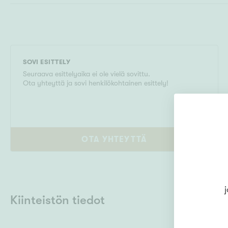
SOVI ESITTELY
Seuraava esittelyaika ei ole vielä sovittu.
Ota yhteyttä ja sovi henkilökohtainen esittely!
OTA YHTEYTTÄ
j
Kiinteistön tiedot