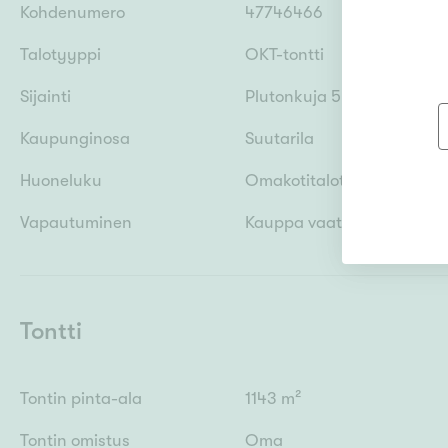
Kohdenumero
47746466
Talotyyppi
OKT-tontti
Sijainti
Plutonkuja 5, 00750 Helsin
Kaupunginosa
Suutarila
Huoneluku
Omakotitalotontti, rakenn
Vapautuminen
Kauppa vaatiin digi- ja väe
Tontti
Tontin pinta-ala
1143 m²
Tontin omistus
Oma