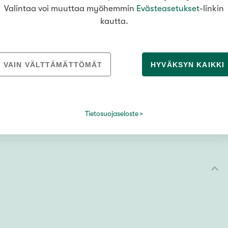
Valintaa voi muuttaa myöhemmin
Evästeasetukset
-linkin
kautta.
ki
VAIN VÄLTTÄMÄTTÖMÄT
HYVÄKSYN KAIKKI
uspaikka
stöviraston luvan.
Tietosuojaseloste