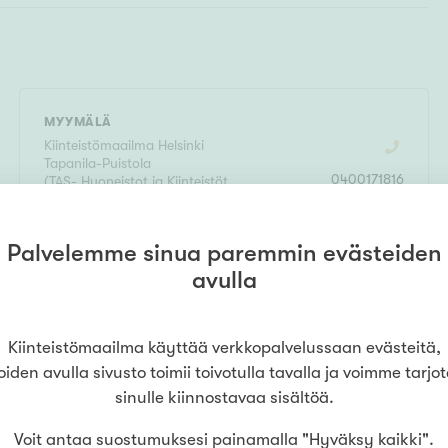
MYYMÄLÄ
Kiinteistömaailma
Helsinki
Tapanila-Puistola
0400171816
(
TAS- Huoneistot ja Kiinteistöt
Uusimaa Oy LKV
)
Päivöläntie 17
,
00730
Helsinki
Palvelemme sinua paremmin evästeiden
LUE LISÄÄ
avulla
Kiinteistömaailma käyttää verkkopalvelussaan evästeitä,
oiden avulla sivusto toimii toivotulla tavalla ja voimme tarjo
sinulle kiinnostavaa sisältöä.
Voit antaa suostumuksesi painamalla "Hyväksy kaikki".