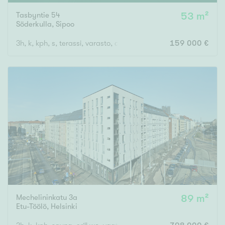
Tasbyntie 54
53 m²
Söderkulla
,
Sipoo
3h, k, kph, s, terassi, varasto, autokatospaikka
159 000 €
Mechelininkatu 3a
89 m²
Etu-Töölö
,
Helsinki