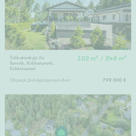
Tulikukankuja 2a
102 m² / 248 m²
Sarvvik, Kirkkonummi
,
Kirkkonummi
Oh,avok,2mh,kph,terassi+2var,saunaos,khh,vh,erill.wc,tekn.tila,
799 000 €