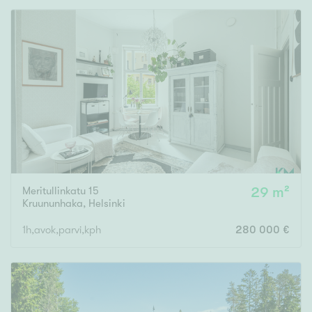
Meritullinkatu 15
29 m²
Kruununhaka
,
Helsinki
1h,avok,parvi,kph
280 000 €