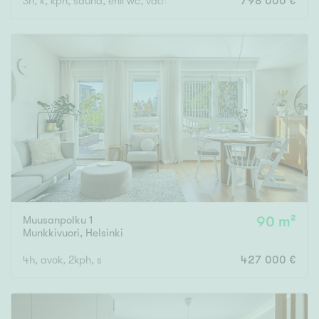
3h, k, kph, sauna, erill wc, vaateh, parveke
798 000 €
Muusanpolku 1
90 m²
Munkkivuori
,
Helsinki
4h, avok, 2kph, s
427 000 €