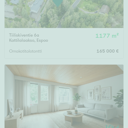
Tiiliskiventie 6a
1177 m²
Kattilalaakso
,
Espoo
Omakotitalotontti
165 000 €