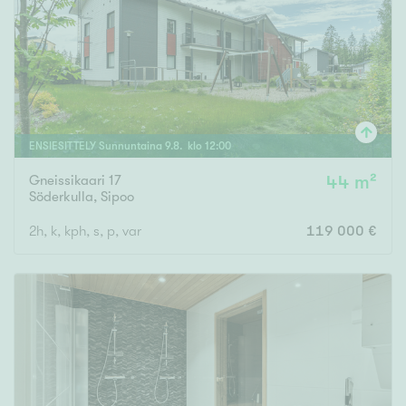
Tyydyttävä
Välttävä
Ominaisuudet
Hissi
ENSIESITTELY
Sunnuntaina
9
.
8
. klo
12
:
00
Järvi- tai merinäköala
Maalämpö
Gneissikaari 17
44 m²
Söderkulla
,
Sipoo
Oma ranta
2h, k, kph, s, p, var
119 000 €
Oma sauna
Parveke
Senioriasunto