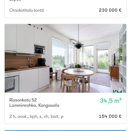
Omakotitalo tontti
230 000 €
Rissonkatu 52
34,5 m²
Lamminrahka
,
Kangasala
2 h, avok., kph, s, vh, lasit. p
154 000 €