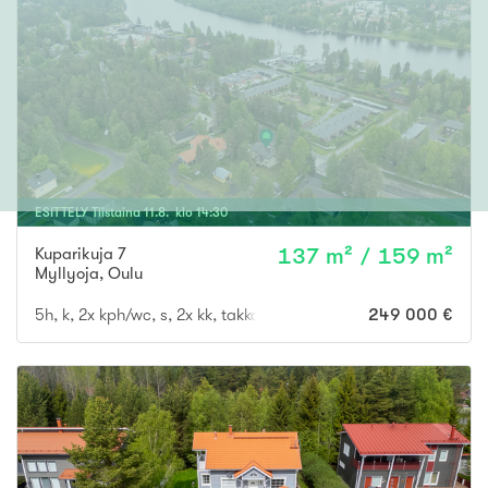
ESITTELY
Tiistaina
11
.
8
. klo
14
:
30
Kuparikuja 7
137 m² / 159 m²
Myllyoja
,
Oulu
5h, k, 2x kph/wc, s, 2x kk, takkah., vh, var., at
249 000 €