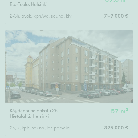
Etu-Töölö
,
Helsinki
2-3h, avok, kph/wc, sauna, khh/wc, parvi, 2 ranskal.parveketta
749 000 €
Köydenpunojankatu 2b
57 m²
Hietalahti
,
Helsinki
2h, k, kph, sauna, las.parveke
395 000 €