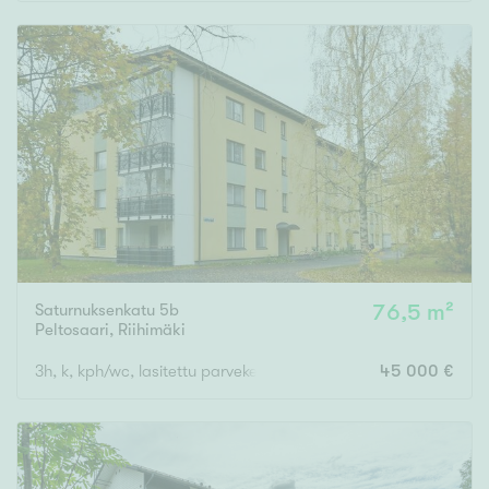
Rakennusvuosi
Uudiskohteet
Vain uudiskohteet
Ei uudiskohteita
Saturnuksenkatu 5b
76,5 m²
Arvokohteet
Peltosaari
,
Riihimäki
Vain arvokohteet
Ei arvokohteita
3h, k, kph/wc, lasitettu parveke
45 000 €
Kunto
Hyvä