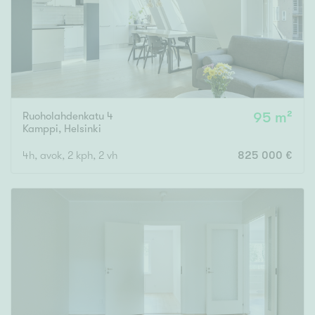
Ruoholahdenkatu 4
95 m²
Kamppi
,
Helsinki
4h, avok, 2 kph, 2 vh
825 000 €