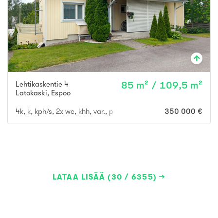
Lehtikaskentie 4
85 m² / 109,5 m²
Latokaski
,
Espoo
4k, k, kph/s, 2x wc, khh, var., parveke, terassi- ja piha-alue
350 000 €
LATAA LISÄÄ (30 / 6355)