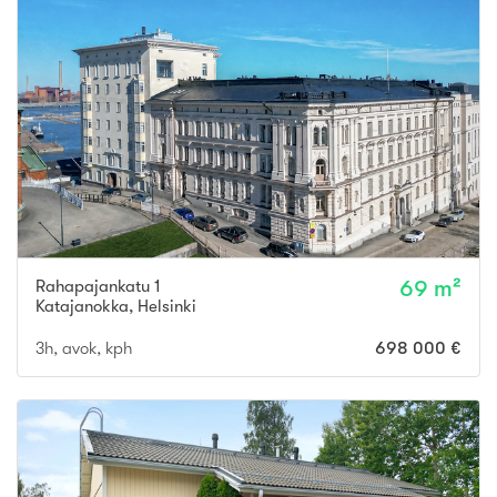
Rahapajankatu 1
69 m²
Katajanokka
,
Helsinki
3h, avok, kph
698 000 €