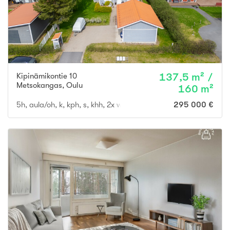
Kipinämikontie 10
137,5 m² /
Metsokangas
,
Oulu
160 m²
5h, aula/oh, k, kph, s, khh, 2x wc, ter., parv., vh, var, ak
295 000 €