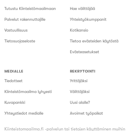
Tutustu Kiinteistömaailmaan
Hae välittäjää
Palvelut rakennuttajille
Yhteistyökumppanit
Vastuullisuus
Kotikansio
Tietosuojaseloste
Tietoa evästeiden käytöstä
Evästeasetukset
MEDIALLE
REKRYTOINTI
Tiedotteet
Yrittäjäksi
Kiinteistömaailma lyhyesti
Välittäjäksi
Kuvapankki
Uusi alalle?
Yhteystiedot medialle
Avoimet työpaikat
Kiinteistomaailma.fi -palvelun tai tietojen käyttäminen muihin