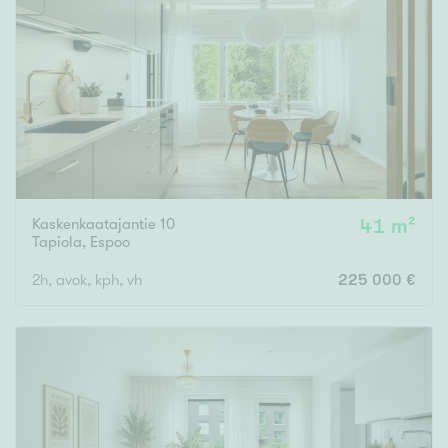
Kaskenkaatajantie 10
41 m²
Tapiola
,
Espoo
2h, avok, kph, vh
225 000 €