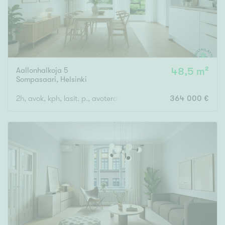
Aallonhalkoja 5
48,5 m²
Sompasaari
,
Helsinki
2h, avok, kph, lasit. p., avoterassi
364 000 €