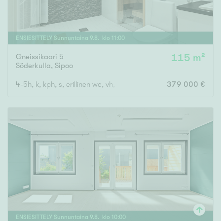
ENSIESITTELY
Sunnuntaina
9
.
8
. klo
11
:
00
Gneissikaari 5
115 m²
Söderkulla
,
Sipoo
4-5h, k, kph, s, erillinen wc, vh, lasitettu parveke
379 000 €
ENSIESITTELY
Sunnuntaina
9
.
8
. klo
10
:
00