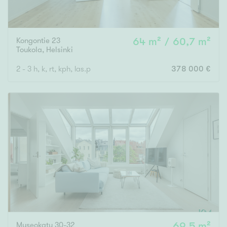
Kongontie 23
64 m² / 60,7 m²
Toukola
,
Helsinki
2 - 3 h, k, rt, kph, las.p
378 000 €
Museokatu 30-32
69,5 m²