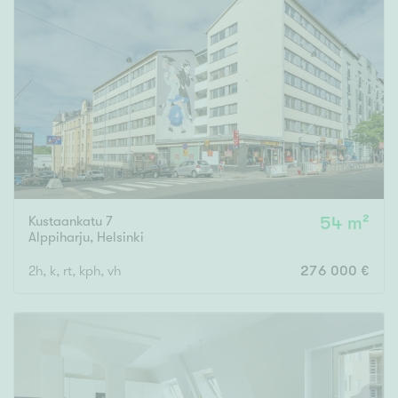
Kustaankatu 7
54 m²
Alppiharju
,
Helsinki
2h, k, rt, kph, vh
276 000 €