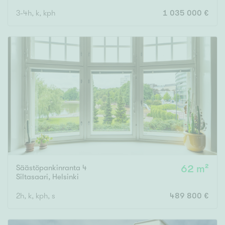
3-4h, k, kph
1 035 000 €
Säästöpankinranta 4
62 m²
Siltasaari
,
Helsinki
2h, k, kph, s
489 800 €