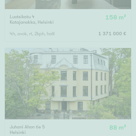
Luotsikatu 4
158 m²
Katajanokka
,
Helsinki
4h, avok, rt, 2kph, halli
1 371 000 €
Juhani Ahon tie 5
88 m²
Helsinki