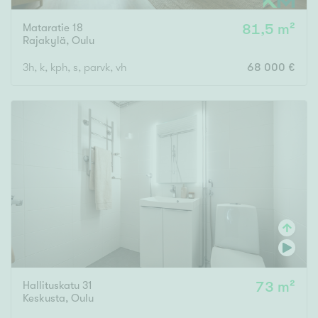
Mataratie 18
81,5 m²
Rajakylä
,
Oulu
3h, k, kph, s, parvk, vh
68 000 €
Hallituskatu 31
73 m²
Keskusta
,
Oulu