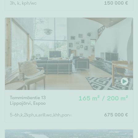
3h, k, kph/wc
150 000 €
Tammimäentie 13
165 m² / 200 m²
Lippajärvi
,
Espoo
5-6h,k,2kph,s,erill.wc,khh,parveke,terassi+varasto 35m2
675 000 €