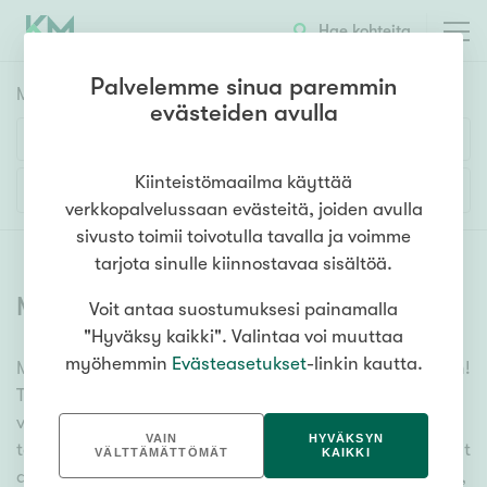
Hae kohteita
Palvelemme sinua paremmin
Myyntikohteet
HAE
evästeiden avulla
Huoneluku
Kiinteistömaailma käyttää
Lisää hakuehtoja
verkkopalvelussaan evästeitä, joiden avulla
1h
2h
3h
4h
5h+
sivusto toimii toivotulla tavalla ja voimme
tarjota sinulle kiinnostavaa sisältöä.
Myytävät asunnot
(
6355
)
Voit antaa suostumuksesi painamalla
Asuntotyyppi
"Hyväksy kaikki". Valintaa voi muuttaa
Kerros-/luhtitalo
myöhemmin
Evästeasetukset
-linkin kautta.
Meiltä löydät myytävät asunnot, oli tarpeesi mikä vain!
Rivitalo/paritalo
Tuhansien kohteiden ja satojen kiinteistönvälittäjien
Omakoti-/erillistalo
verkostomme auttaa sinua kenties elämäsi
VAIN
HYVÄKSYN
tärkeimmässä päätöksessä. Katso alta kaikki myytävät
Maa- tai metsätila
VÄLTTÄMÄTTÖMÄT
KAIKKI
asunnot. Hyödynnä myös kätevää hakutyökaluamme,