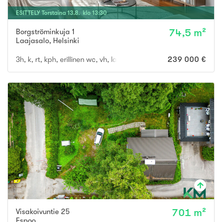
ESITTELY
Torstaina
13
.
8
. klo
13
:
30
Borgströminkuja 1
74,5 m²
Laajasalo
,
Helsinki
3h, k, rt, kph, erillinen wc, vh, lasitettu parveke
239 000 €
Visakoivuntie 25
701 m²
Espoo