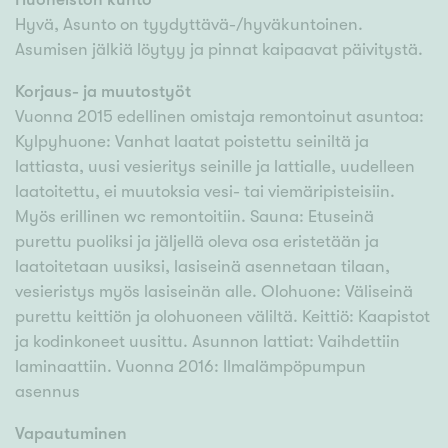
Hyvä, Asunto on tyydyttävä-/hyväkuntoinen.
Asumisen jälkiä löytyy ja pinnat kaipaavat päivitystä.
Korjaus- ja muutostyöt
Vuonna 2015 edellinen omistaja remontoinut asuntoa:
Kylpyhuone: Vanhat laatat poistettu seiniltä ja
lattiasta, uusi vesieritys seinille ja lattialle, uudelleen
laatoitettu, ei muutoksia vesi- tai viemäripisteisiin.
Myös erillinen wc remontoitiin. Sauna: Etuseinä
purettu puoliksi ja jäljellä oleva osa eristetään ja
laatoitetaan uusiksi, lasiseinä asennetaan tilaan,
vesieristys myös lasiseinän alle. Olohuone: Väliseinä
purettu keittiön ja olohuoneen väliltä. Keittiö: Kaapistot
ja kodinkoneet uusittu. Asunnon lattiat: Vaihdettiin
laminaattiin. Vuonna 2016: Ilmalämpöpumpun
asennus
Vapautuminen