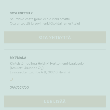
SOVI ESITTELY
Seuraava esittelyaika ei ole vielä sovittu.
Ota yhteyttä ja sovi henkilökohtainen esittely!
OTA YHTEYTTÄ
MYYMÄLÄ
Kiinteistömaailma
Helsinki Herttoniemi-Laajasalo
(
Amuletti Asunnot Oy
)
Linnanrakentajantie 4 B
,
00810
Helsinki
0447667700
LUE LISÄÄ