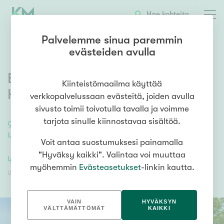
OTA YHTEYTTÄ
ESITTELY
KOHTEEN TIEDOT
Hae kohteita
Palvelemme sinua paremmin
evästeiden avulla
Benktankuja 1
,
Kiinteistömaailma käyttää
Herttoniemenranta
,
Helsinki
verkkopalvelussaan evästeitä, joiden avulla
sivusto toimii toivotulla tavalla ja voimme
tarjota sinulle kiinnostavaa sisältöä.
93
m²
/
93
m²
4h, k, kph, s, eril. wc, lasit. parveke
Voit antaa suostumuksesi painamalla
"Hyväksy kaikki". Valintaa voi muuttaa
438 000,00 €
429 146,09 €
myöhemmin
Evästeasetukset
-linkin kautta.
Velaton hinta
Myyntihinta
VAIN
HYVÄKSYN
VÄLTTÄMÄTTÖMÄT
KAIKKI