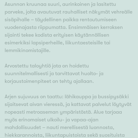
Asunnon kruunaa suuri, aurinkoinen ja lasitettu
parveke, jolta avautuvat rauhalliset näkymät vehreälle
sisäpihalle – täydellinen paikka rentoutumiseen
vuodenajasta riippumatta. Ensimmäisen kerroksen
sijainti tekee kodista erityisen käytännöllisen
esimerkiksi lapsiperheille, liikuntaesteisille tai
lemmikinomistajille.
Arvostettu taloyhtiö jota on hoidettu
suunnitelmallisesti ja tarvittavat huolto- ja
korjaustoimenpiteet on tehty ajallaan.
Arjen sujuvuus on taattu: lähikauppa ja bussipysäkki
sijaitsevat aivan vieressä, ja kattavat palvelut löytyvät
nopeasti metroaseman ympäristöstä. Alue tarjoaa
myös erinomaiset ulkoilu- ja vapaa-ajan
mahdollisuudet – nauti merellisestä luonnosta,
hiekkarannoista, liikuntapuistoista sekä suosituista