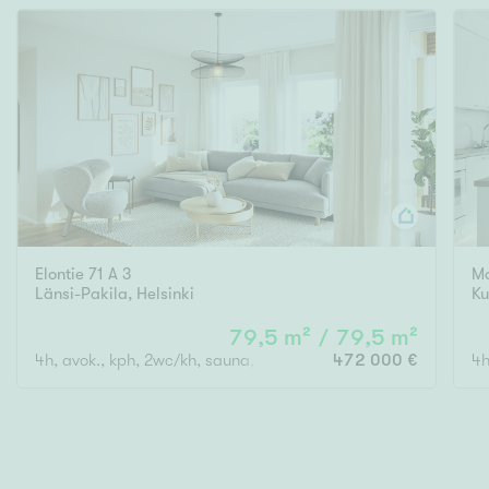
Elontie 71 A 3
M
Länsi-Pakila
,
Helsinki
K
79,5 m² / 79,5 m²
4h, avok., kph, 2wc/kh, sauna, las. parveke
472 000 €
4h