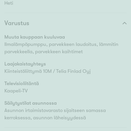
Heti
Varustus
Muuta kauppaan kuuluvaa
Ilmalämpöpumppu, parvekkeen laudoitus, lämmitin
parvekkeella, parvekkeen kaihtimet
Laajakaistayhteys
Kiinteistöliittymä 10M / Telia Finlad Oyj
Televisioliitäntä
Kaapeli-TV
Säilytystilat asunnossa
Asunnon irtaimistovarasto sijaitseen samassa
kerroksessa, asunnon läheisyydessä