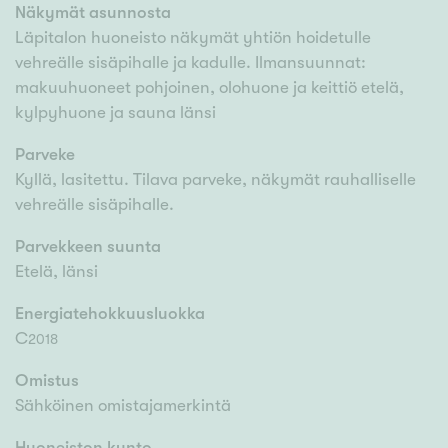
Näkymät asunnosta
Läpitalon huoneisto näkymät yhtiön hoidetulle
vehreälle sisäpihalle ja kadulle. Ilmansuunnat:
makuuhuoneet pohjoinen, olohuone ja keittiö etelä,
kylpyhuone ja sauna länsi
Parveke
Kyllä, lasitettu. Tilava parveke, näkymät rauhalliselle
vehreälle sisäpihalle.
Parvekkeen suunta
Etelä, länsi
Energiatehokkuusluokka
C
2018
Omistus
Sähköinen omistajamerkintä
Huoneiston kunto