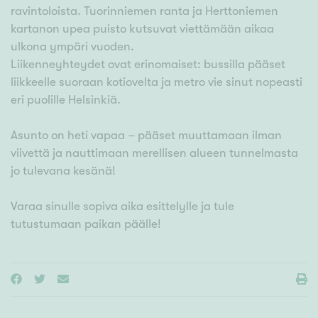
ravintoloista. Tuorinniemen ranta ja Herttoniemen
kartanon upea puisto kutsuvat viettämään aikaa
ulkona ympäri vuoden.
Liikenneyhteydet ovat erinomaiset: bussilla pääset
liikkeelle suoraan kotiovelta ja metro vie sinut nopeasti
eri puolille Helsinkiä.
Asunto on heti vapaa – pääset muuttamaan ilman
viivettä ja nauttimaan merellisen alueen tunnelmasta
jo tulevana kesänä!
Varaa sinulle sopiva aika esittelylle ja tule
tutustumaan paikan päälle!