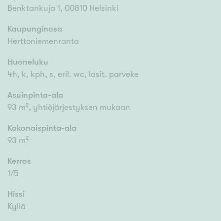
Benktankuja 1, 00810 Helsinki
Kaupunginosa
Herttoniemenranta
Huoneluku
4h, k, kph, s, eril. wc, lasit. parveke
Asuinpinta-ala
93 m², yhtiöjärjestyksen mukaan
Kokonaispinta-ala
93 m²
Kerros
1/5
Hissi
Kyllä