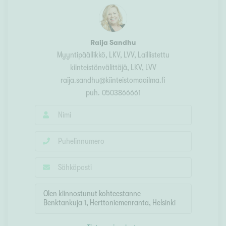
Raija Sandhu
Myyntipäällikkö, LKV, LVV
, Laillistettu
kiinteistönvälittäjä, LKV, LVV
raija.sandhu@kiinteistomaailma.fi
puh.
0503866661