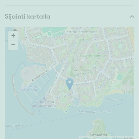
Sijainti kartalla
+
−
Leaflet
| ©
OpenStreetMapin
tekijät