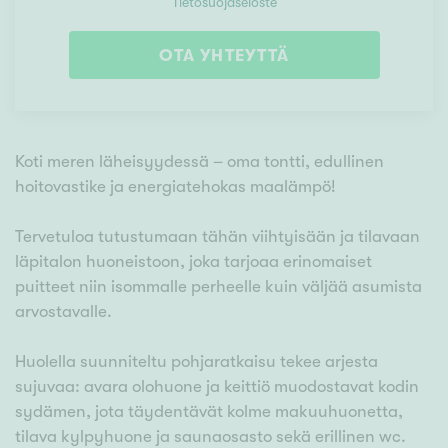
Tietosuojaseloste
OTA YHTEYTTÄ
Koti meren läheisyydessä – oma tontti, edullinen
hoitovastike ja energiatehokas maalämpö!
Tervetuloa tutustumaan tähän viihtyisään ja tilavaan
läpitalon huoneistoon, joka tarjoaa erinomaiset
puitteet niin isommalle perheelle kuin väljää asumista
arvostavalle.
Huolella suunniteltu pohjaratkaisu tekee arjesta
sujuvaa: avara olohuone ja keittiö muodostavat kodin
sydämen, jota täydentävät kolme makuuhuonetta,
tilava kylpyhuone ja saunaosasto sekä erillinen wc.