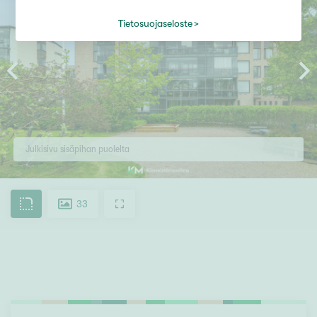
Tietosuojaseloste
Julkisivu sisäpihan puolelta
33