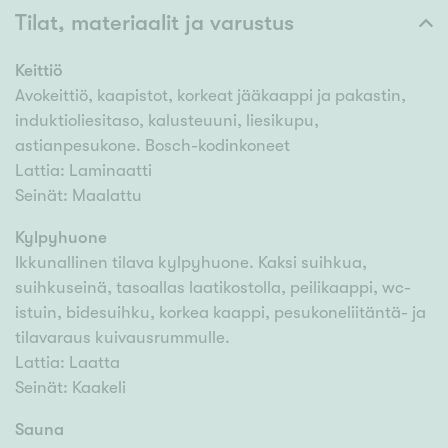
Tilat, materiaalit ja varustus
Keittiö
Avokeittiö, kaapistot, korkeat jääkaappi ja pakastin,
induktioliesitaso, kalusteuuni, liesikupu,
astianpesukone. Bosch-kodinkoneet
Lattia: Laminaatti
Seinät: Maalattu
Kylpyhuone
Ikkunallinen tilava kylpyhuone. Kaksi suihkua,
suihkuseinä, tasoallas laatikostolla, peilikaappi, wc-
istuin, bidesuihku, korkea kaappi, pesukoneliitäntä- ja
tilavaraus kuivausrummulle.
Lattia: Laatta
Seinät: Kaakeli
Sauna