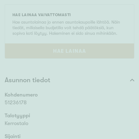
HAE LAINAA VAIVATTOMASTI
Hae asuntolainaa jo ennen asuntokaupoille lähtöä. Näin
tiedät, millaisella budjetilla voit tehdä päätöksiä, kun
sopiva koti löytyy. Hakeminen ei sido sinua mihinkään.
HAE LAINAA
Asunnon tiedot
Kohdenumero
51236178
Talotyyppi
Kerrostalo
Sijainti