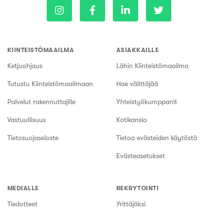
KIINTEISTÖMAAILMA
ASIAKKAILLE
Ketjuohjaus
Lähin Kiinteistömaailma
Tutustu Kiinteistömaailmaan
Hae välittäjää
Palvelut rakennuttajille
Yhteistyökumppanit
Vastuullisuus
Kotikansio
Tietosuojaseloste
Tietoa evästeiden käytöstä
Evästeasetukset
MEDIALLE
REKRYTOINTI
Tiedotteet
Yrittäjäksi