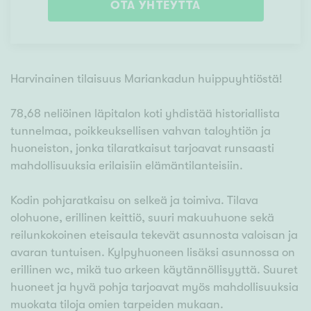
OTA YHTEYTTÄ
Harvinainen tilaisuus Mariankadun huippuyhtiöstä!
78,68 neliöinen läpitalon koti yhdistää historiallista
tunnelmaa, poikkeuksellisen vahvan taloyhtiön ja
huoneiston, jonka tilaratkaisut tarjoavat runsaasti
mahdollisuuksia erilaisiin elämäntilanteisiin.
Kodin pohjaratkaisu on selkeä ja toimiva. Tilava
olohuone, erillinen keittiö, suuri makuuhuone sekä
reilunkokoinen eteisaula tekevät asunnosta valoisan ja
avaran tuntuisen. Kylpyhuoneen lisäksi asunnossa on
erillinen wc, mikä tuo arkeen käytännöllisyyttä. Suuret
huoneet ja hyvä pohja tarjoavat myös mahdollisuuksia
muokata tiloja omien tarpeiden mukaan.