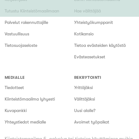
Tutustu Kiinteistömaailmaan
Hae välittäjää
Palvelut rakennuttajille
Yhteistyökumppanit
Vastuullisuus
Kotikansio
Tietosuojaseloste
Tietoa evästeiden käytöstä
Evästeasetukset
MEDIALLE
REKRYTOINTI
Tiedotteet
Yrittäjäksi
Kiinteistömaailma lyhyesti
Välittäjäksi
Kuvapankki
Uusi alalle?
Yhteystiedot medialle
Avoimet työpaikat
Kiinteistomaailma.fi -palvelun tai tietojen käyttäminen muihin