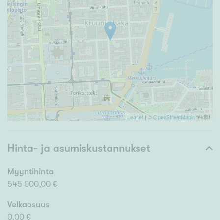
Leaflet
| ©
OpenStreetMapin
tekijät
Hinta- ja asumiskustannukset
Myyntihinta
545 000,00 €
Velkaosuus
0,00 €