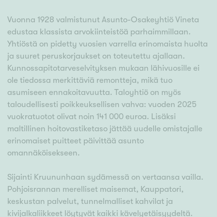
Vuonna 1928 valmistunut Asunto-Osakeyhtiö Vineta
edustaa klassista arvokiinteistöä parhaimmillaan.
Yhtiöstä on pidetty vuosien varrella erinomaista huolta
ja suuret peruskorjaukset on toteutettu ajallaan.
Kunnossapitotarveselvityksen mukaan lähivuosille ei
ole tiedossa merkittäviä remontteja, mikä tuo
asumiseen ennakoitavuutta. Taloyhtiö on myös
taloudellisesti poikkeuksellisen vahva: vuoden 2025
vuokratuotot olivat noin 141 000 euroa. Lisäksi
maltillinen hoitovastiketaso jättää uudelle omistajalle
erinomaiset puitteet päivittää asunto
omannäköisekseen.
Sijainti Kruununhaan sydämessä on vertaansa vailla.
Pohjoisrannan merelliset maisemat, Kauppatori,
keskustan palvelut, tunnelmalliset kahvilat ja
kivijalkaliikkeet löytyvät kaikki kävelyetäisyydeltä.