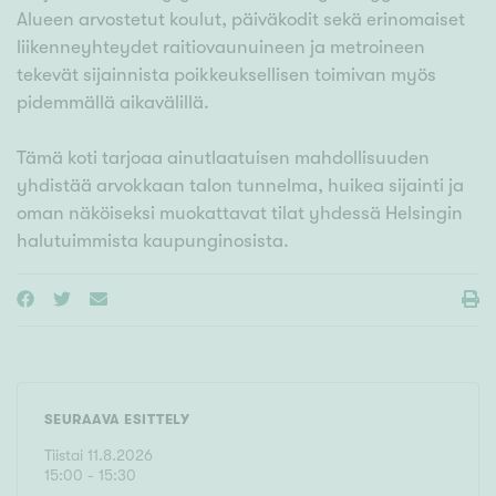
Alueen arvostetut koulut, päiväkodit sekä erinomaiset
liikenneyhteydet raitiovaunuineen ja metroineen
tekevät sijainnista poikkeuksellisen toimivan myös
pidemmällä aikavälillä.
Tämä koti tarjoaa ainutlaatuisen mahdollisuuden
yhdistää arvokkaan talon tunnelma, huikea sijainti ja
oman näköiseksi muokattavat tilat yhdessä Helsingin
halutuimmista kaupunginosista.
SEURAAVA ESITTELY
Tiistai
11
.
8
.
2026
15
:
00
- 15:30