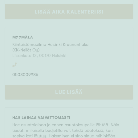
LISÄÄ AIKA KALENTERIISI
MYYMÄLÄ
Kiinteistömaailma
Helsinki Kruununhaka
(
KK-Neliöt Oy
)
Liisankatu 12
,
00170
Helsinki
0503009985
LUE LISÄÄ
HAE LAINAA VAIVATTOMASTI
Hae asuntolainaa jo ennen asuntokaupoille lähtöä. Näin
tiedät, millaisella budjetilla voit tehdä päätöksiä, kun
sopiva koti löytyy. Hakeminen ei sido sinua mihinkään.