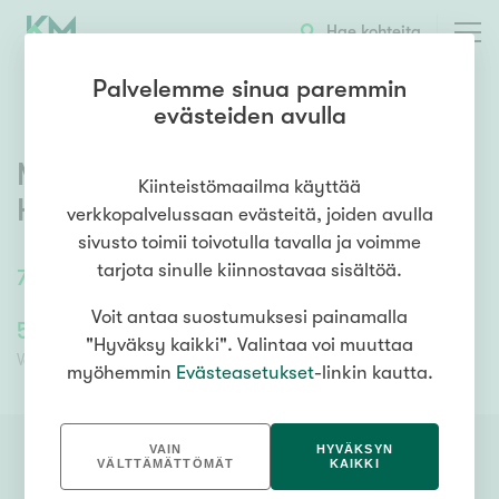
OTA YHTEYTTÄ
ESITTELY
KOHTEEN TIEDOT
Hae kohteita
Palvelemme sinua paremmin
evästeiden avulla
Mariankatu 13b
,
Kruununhaka
,
Kiinteistömaailma käyttää
Helsinki
verkkopalvelussaan evästeitä, joiden avulla
sivusto toimii toivotulla tavalla ja voimme
tarjota sinulle kiinnostavaa sisältöä.
78,68
m²
/
78,68
m²
2h, k, wc, kph
Voit antaa suostumuksesi painamalla
545 000,00 €
545 000,00 €
"Hyväksy kaikki". Valintaa voi muuttaa
Velaton hinta
Myyntihinta
myöhemmin
Evästeasetukset
-linkin kautta.
VAIN
HYVÄKSYN
VÄLTTÄMÄTTÖMÄT
KAIKKI