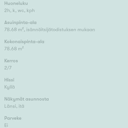
Huoneluku
2h, k, wc, kph
Asuinpinta-ala
78.68 m², isännöitsijätodistuksen mukaan
Kokonaispinta-ala
78.68 m²
Kerros
2/7
Hissi
Kyllä
Näkymät asunnosta
Länsi, itä
Parveke
Ei