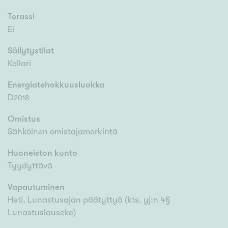
Terassi
Ei
Säilytystilat
Kellari
Energiatehokkuusluokka
D
2018
Omistus
Sähköinen omistajamerkintä
Huoneiston kunto
Tyydyttävä
Vapautuminen
Heti. Lunastusajan päätyttyä (kts. yj:n 4§
Lunastuslauseke)