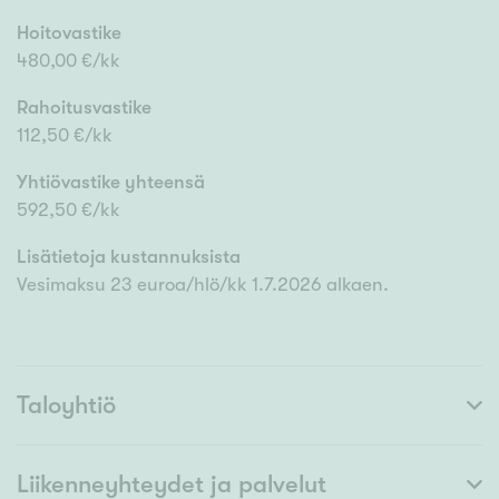
Hoitovastike
480,00 €/kk
Rahoitusvastike
112,50 €/kk
Yhtiövastike yhteensä
592,50 €/kk
Lisätietoja kustannuksista
Vesimaksu 23 euroa/hlö/kk 1.7.2026 alkaen.
Taloyhtiö
Liikenneyhteydet ja palvelut