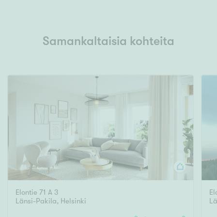
Samankaltaisia kohteita
Elontie 71 A 3
El
Länsi-Pakila
,
Helsinki
Lä