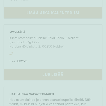
LISÄÄ AIKA KALENTERIISI
MYYMÄLÄ
Kiinteistömaailma
Helsinki Taka-Töölö – Meilahti
(
Linnakodit Oy LKV
)
Nordenskiöldinkatu 2
,
00250
Helsinki
0442831195
LUE LISÄÄ
HAE LAINAA VAIVATTOMASTI
Hae asuntolainaa jo ennen asuntokaupoille lähtöä. Näin
tiedät, millaisella budjetilla voit tehdä päätöksiä, kun