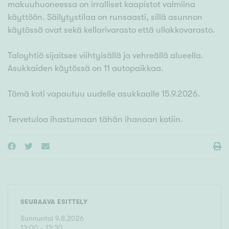
makuuhuoneessa on irralliset kaapistot valmiina
käyttöön. Säilytystilaa on runsaasti, sillä asunnon
käytössä ovat sekä kellarivarasto että ullakkovarasto.
Taloyhtiö sijaitsee viihtyisällä ja vehreällä alueella.
Asukkaiden käytössä on 11 autopaikkaa.
Tämä koti vapautuu uudelle asukkaalle 15.9.2026.
Tervetuloa ihastumaan tähän ihanaan kotiin.
SEURAAVA ESITTELY
Sunnuntai
9
.
8
.
2026
13
:
00
- 13:30