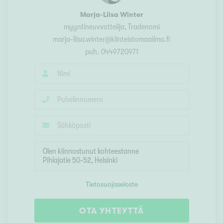
Marja-Liisa Winter
myyntineuvvottelija
, Tradenomi
marja-liisa.winter@kiinteistomaailma.fi
puh.
0449720971
Tietosuojaseloste
OTA YHTEYTTÄ