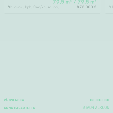
79,5 m² / 79,5 m²
4h, avok., kph, 2wc/kh, sauna, las. parveke
472 000 €
4 
PÅ SVENSKA
IN ENGLISH
ANNA PALAUTETTA
SIVUN ALKUUN