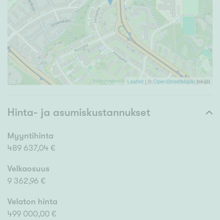
Leaflet
| ©
OpenStreetMapin
tekijät
Hinta- ja asumiskustannukset
Myyntihinta
489 637,04 €
Velkaosuus
9 362,96 €
Velaton hinta
499 000,00 €