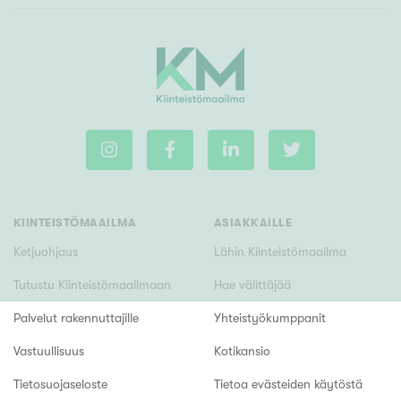
KIINTEISTÖMAAILMA
ASIAKKAILLE
Ketjuohjaus
Lähin Kiinteistömaailma
Tutustu Kiinteistömaailmaan
Hae välittäjää
Palvelut rakennuttajille
Yhteistyökumppanit
Vastuullisuus
Kotikansio
Tietosuojaseloste
Tietoa evästeiden käytöstä