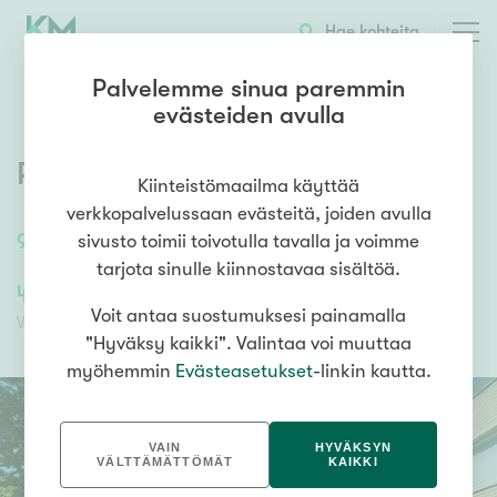
OTA YHTEYTTÄ
ESITTELY
KOHTEEN TIEDOT
Hae kohteita
Palvelemme sinua paremmin
evästeiden avulla
Pihlajatie 50-52
,
Helsinki
Kiinteistömaailma käyttää
verkkopalvelussaan evästeitä, joiden avulla
96
m²
/
96
m²
4h, k, kph ja p
sivusto toimii toivotulla tavalla ja voimme
tarjota sinulle kiinnostavaa sisältöä.
499 000,00 €
489 637,04 €
Voit antaa suostumuksesi painamalla
Velaton hinta
Myyntihinta
"Hyväksy kaikki". Valintaa voi muuttaa
myöhemmin
Evästeasetukset
-linkin kautta.
VAIN
HYVÄKSYN
VÄLTTÄMÄTTÖMÄT
KAIKKI