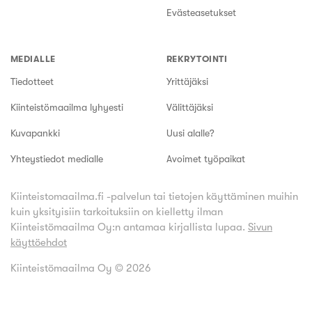
Evästeasetukset
MEDIALLE
REKRYTOINTI
Tiedotteet
Yrittäjäksi
Kiinteistömaailma lyhyesti
Välittäjäksi
Kuvapankki
Uusi alalle?
Yhteystiedot medialle
Avoimet työpaikat
Kiinteistomaailma.fi -palvelun tai tietojen käyttäminen muihin
kuin yksityisiin tarkoituksiin on kielletty ilman
Kiinteistömaailma Oy:n antamaa kirjallista lupaa.
Sivun
käyttöehdot
Kiinteistömaailma Oy ©
2026