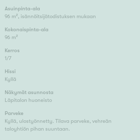
Asuinpinta-ala
96 m², isännöitsijätodistuksen mukaan
Kokonaispinta-ala
96 m²
Kerros
1/7
Hissi
Kyllä
Näkymät asunnosta
Läpitalon huoneisto
Parveke
Kyllä, ulostyönnetty. Tilava parveke, vehreän
taloyhtiön pihan suuntaan.