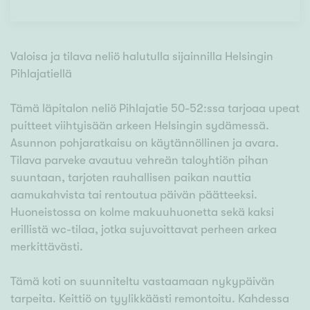
Valoisa ja tilava neliö halutulla sijainnilla Helsingin
Pihlajatiellä
Tämä läpitalon neliö Pihlajatie 50-52:ssa tarjoaa upeat
puitteet viihtyisään arkeen Helsingin sydämessä.
Asunnon pohjaratkaisu on käytännöllinen ja avara.
Tilava parveke avautuu vehreän taloyhtiön pihan
suuntaan, tarjoten rauhallisen paikan nauttia
aamukahvista tai rentoutua päivän päätteeksi.
Huoneistossa on kolme makuuhuonetta sekä kaksi
erillistä wc-tilaa, jotka sujuvoittavat perheen arkea
merkittävästi.
Tämä koti on suunniteltu vastaamaan nykypäivän
tarpeita. Keittiö on tyylikkäästi remontoitu. Kahdessa