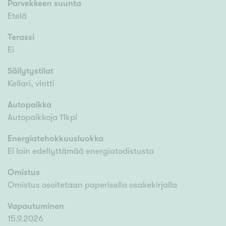
Parvekkeen suunta
Etelä
Terassi
Ei
Säilytystilat
Kellari, vintti
Autopaikka
Autopaikkoja 11kpl
Energiatehokkuusluokka
Ei lain edellyttämää energiatodistusta
Omistus
Omistus osoitetaan paperisella osakekirjalla
Vapautuminen
15.9.2026