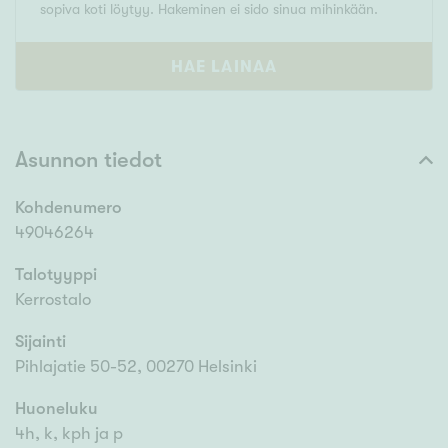
sopiva koti löytyy. Hakeminen ei sido sinua mihinkään.
HAE LAINAA
Asunnon tiedot
Kohdenumero
49046264
Talotyyppi
Kerrostalo
Sijainti
Pihlajatie 50-52, 00270 Helsinki
Huoneluku
4h, k, kph ja p