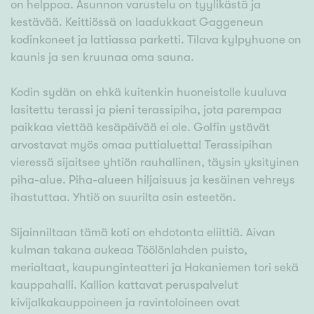
on helppoa. Asunnon varustelu on tyylikästä ja
kestävää. Keittiössä on laadukkaat Gaggeneun
kodinkoneet ja lattiassa parketti. Tilava kylpyhuone on
kaunis ja sen kruunaa oma sauna.
Kodin sydän on ehkä kuitenkin huoneistolle kuuluva
lasitettu terassi ja pieni terassipiha, jota parempaa
paikkaa viettää kesäpäivää ei ole. Golfin ystävät
arvostavat myös omaa puttialuetta! Terassipihan
vieressä sijaitsee yhtiön rauhallinen, täysin yksityinen
piha-alue. Piha-alueen hiljaisuus ja kesäinen vehreys
ihastuttaa. Yhtiö on suurilta osin esteetön.
Sijainniltaan tämä koti on ehdotonta eliittiä. Aivan
kulman takana aukeaa Töölönlahden puisto,
merialtaat, kaupunginteatteri ja Hakaniemen tori sekä
kauppahalli. Kallion kattavat peruspalvelut
kivijalkakauppoineen ja ravintoloineen ovat