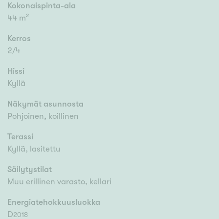
Kokonaispinta-ala
44 m²
Kerros
2/4
Hissi
Kyllä
Näkymät asunnosta
Pohjoinen, koillinen
Terassi
Kyllä, lasitettu
Säilytystilat
Muu erillinen varasto, kellari
Energiatehokkuusluokka
D
2018