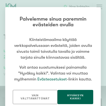
OTA YHTEYTTÄ
ESITTELY
KOHTEEN TIEDOT
Hae kohteita
Palvelemme sinua paremmin
evästeiden avulla
Toinen linja 3
,
Kallio
,
Helsinki
Kiinteistömaailma käyttää
verkkopalvelussaan evästeitä, joiden avulla
44
m²
/
44
m²
sivusto toimii toivotulla tavalla ja voimme
2h, kt, s, kph, lasitettu terassi, oma piha
tarjota sinulle kiinnostavaa sisältöä.
409 000,00 €
Voit antaa suostumuksesi painamalla
406 655,36 €
"Hyväksy kaikki". Valintaa voi muuttaa
Velaton hinta
Myyntihinta
myöhemmin
Evästeasetukset
-linkin kautta.
VAIN
HYVÄKSYN
VÄLTTÄMÄTTÖMÄT
KAIKKI