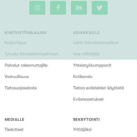
KIINTEISTÖMAAILMA
ASIAKKAILLE
Ketjuohjaus
Lähin Kiinteistömaailma
Tutustu Kiinteistömaailmaan
Hae välittäjää
Palvelut rakennuttajille
Yhteistyökumppanit
Vastuullisuus
Kotikansio
Tietosuojaseloste
Tietoa evästeiden käytöstä
Evästeasetukset
MEDIALLE
REKRYTOINTI
Tiedotteet
Yrittäjäksi