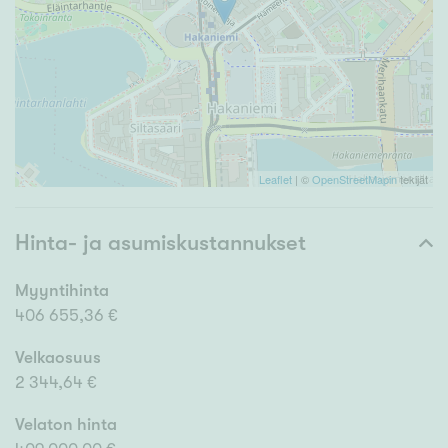
Leaflet
| ©
OpenStreetMapin
tekijät
Hinta- ja asumiskustannukset
Myyntihinta
406 655,36 €
Velkaosuus
2 344,64 €
Velaton hinta