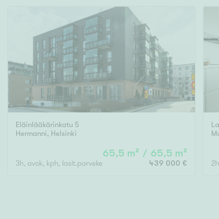
Eläinlääkärinkatu 5
La
Hermanni
,
Helsinki
Mu
65,5 m² / 65,5 m²
3h, avok, kph, lasit.parveke
439 000 €
2h