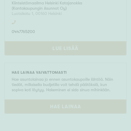
Kiinteistömaailma
Helsinki Katajanokka
(
Kantakaupungin Asunnot Oy
)
Luotsikatu 1
,
00160
Helsinki
0447765200
LUE LISÄÄ
HAE LAINAA VAIVATTOMASTI
Hae asuntolainaa jo ennen asuntokaupoille lähtöä. Näin
tiedät, millaisella budjetilla voit tehdä päätöksiä, kun
sopiva koti löytyy. Hakeminen ei sido sinua mihinkään.
HAE LAINAA