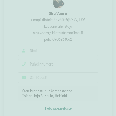
Siru Vaara
Ylempi kiinteistönvälittäjä YKV, LKV,
kaupanvahvistaja
siru.vaara@kiinteistomaailma.fi
puh.
0406261062
Tietosuojaseloste