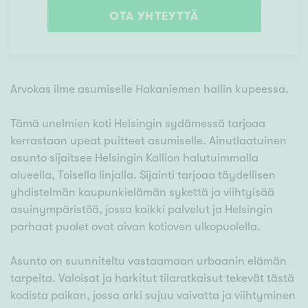
OTA YHTEYTTÄ
Arvokas ilme asumiselle Hakaniemen hallin kupeessa.
Tämä unelmien koti Helsingin sydämessä tarjoaa
kerrastaan upeat puitteet asumiselle. Ainutlaatuinen
asunto sijaitsee Helsingin Kallion halutuimmalla
alueella, Toisella linjalla. Sijainti tarjoaa täydellisen
yhdistelmän kaupunkielämän sykettä ja viihtyisää
asuinympäristöä, jossa kaikki palvelut ja Helsingin
parhaat puolet ovat aivan kotioven ulkopuolella.
Asunto on suunniteltu vastaamaan urbaanin elämän
tarpeita. Valoisat ja harkitut tilaratkaisut tekevät tästä
kodista paikan, jossa arki sujuu vaivatta ja viihtyminen