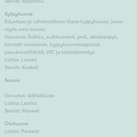
Seinät: Maalattu
Kylpyhuone
Edustava ja ruhtinaallisen tilava kylpyhuone, jossa
myös oma sauna.
Varustus: Suihku, suihkuseinä, peili, allaskaappi,
kiinteät valaisimet, kylpyhuonekaapistot,
pesukoneliitäntä, WC ja lattialämmitys
Lattia: Laatta
Seinät: Kaakeli
Sauna
Varustus: Sähkökiuas
Lattia: Laatta
Seinät: Paneeli
Olohuone
Lattia: Parketti