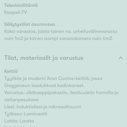
Televisioliitäntä
Kaapeli-TV
Säilytystilat asunnossa
Kaksi varastoa, joista toinen ns. urheiluvälinevarasto
noin 1m2 ja toinen isompi varastokomero noin 6m2.
Tilat, materiaalit ja varustus
Keittiö
Tyylikäs ja moderni Aran Cucine-keittiö, jossa
Gaggeneun laadukkaat kodinkoneet.
Varustus: Jääkaappipakastin, liesituuletin hormilla ja
astianpesukone
Liesi: Induktioliesi ja mikroaaltouuni
Työtaso: Laminaatti
Lattia: Laatta