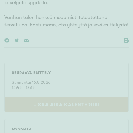
kävelyetäisyydellä.
Vanhan talon henkeä modernisti toteutettuna -
tervetuloa ihastumaan, ota yhteyttä ja sovi esittelystä!
SEURAAVA ESITTELY
Sunnuntai
16
.
8
.
2026
12
:
45
- 13:15
LISÄÄ AIKA KALENTERIISI
MYYMÄLÄ