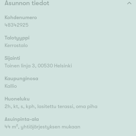
Asunnon tiedot
Kohdenumero
48342925
Talotyyppi
Kerrostalo
Sijainti
Toinen linja 3, 00530 Helsinki
Kaupunginosa
Kallio
Huoneluku
2h, kt, s, kph, lasitettu terassi, oma piha
Asuinpinta-ala
44 m², yhtiöjärjestyksen mukaan