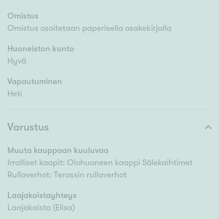
Omistus
Omistus osoitetaan paperisella osakekirjalla
Huoneiston kunto
Hyvä
Vapautuminen
Heti
Varustus
Muuta kauppaan kuuluvaa
Irralliset kaapit: Olohuoneen kaappi Sälekaihtimet
Rullaverhot: Terassin rullaverhot
Laajakaistayhteys
Laajakaista (Elisa)