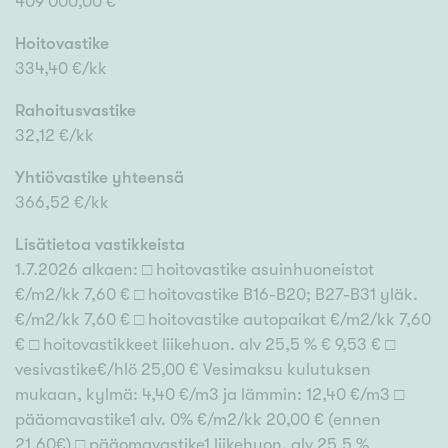
409 000,00 €
Hoitovastike
334,40 €/kk
Rahoitusvastike
32,12 €/kk
Yhtiövastike yhteensä
366,52 €/kk
Lisätietoa vastikkeista
1.7.2026 alkaen: □ hoitovastike asuinhuoneistot
€/m2/kk 7,60 € □ hoitovastike B16-B20; B27-B31 yläk.
€/m2/kk 7,60 € □ hoitovastike autopaikat €/m2/kk 7,60
€ □ hoitovastikkeet liikehuon. alv 25,5 % € 9,53 € □
vesivastike€/hlö 25,00 € Vesimaksu kulutuksen
mukaan, kylmä: 4,40 €/m3 ja lämmin: 12,40 €/m3 □
pääomavastike1 alv. 0% €/m2/kk 20,00 € (ennen
21,60€) □ pääomavastike1 liikehuon. alv 25,5 %