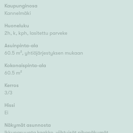
Kaupunginosa
Kannelmäki
Huoneluku
2h, k, kph, lasitettu parveke
Asuinpinta-ala
60.5 m², yhtiöjärjestyksen mukaan
Kokonaispinta-ala
60.5 m²
Kerros
3/3
Hissi
Ei
Näkymät asunnosta
Ikkunasuunta kaakko, viihtyisät pihanäkymät