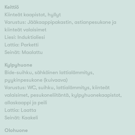
Keittiö
Kiinteät kaapistot, hyllyt
Varustus: Jääkaappipakastin, astianpesukone ja
kiinteät valaisimet
Liesi: Induktioliesi
Lattia: Parketti
Seinät: Maalattu
Kylpyhuone
Bide-suihku, sähköinen lattialämmitys,
pyykinpesukone (kuivaava)
Varustus: WC, suihku, lattialämmitys, kiinteät
valaisimet, pesukoneliitäntä, kylpyhuonekaapistot,
allaskaappi ja peili
Lattia: Laatta
Seinät: Kaakeli
Olohuone