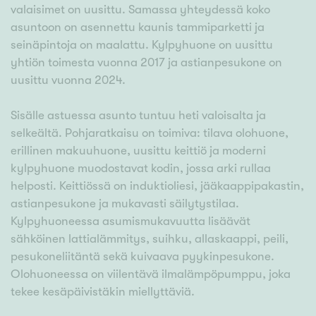
valaisimet on uusittu. Samassa yhteydessä koko
asuntoon on asennettu kaunis tammiparketti ja
seinäpintoja on maalattu. Kylpyhuone on uusittu
yhtiön toimesta vuonna 2017 ja astianpesukone on
uusittu vuonna 2024.
Sisälle astuessa asunto tuntuu heti valoisalta ja
selkeältä. Pohjaratkaisu on toimiva: tilava olohuone,
erillinen makuuhuone, uusittu keittiö ja moderni
kylpyhuone muodostavat kodin, jossa arki rullaa
helposti. Keittiössä on induktioliesi, jääkaappipakastin,
astianpesukone ja mukavasti säilytystilaa.
Kylpyhuoneessa asumismukavuutta lisäävät
sähköinen lattialämmitys, suihku, allaskaappi, peili,
pesukoneliitäntä sekä kuivaava pyykinpesukone.
Olohuoneessa on viilentävä ilmalämpöpumppu, joka
tekee kesäpäivistäkin miellyttäviä.