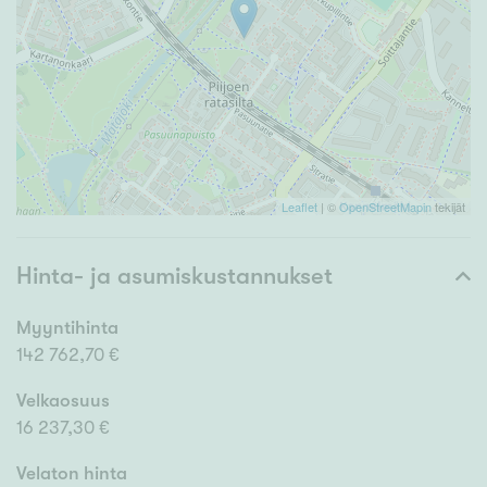
Leaflet
| ©
OpenStreetMapin
tekijät
Hinta- ja asumiskustannukset
Myyntihinta
142 762,70 €
Velkaosuus
16 237,30 €
Velaton hinta