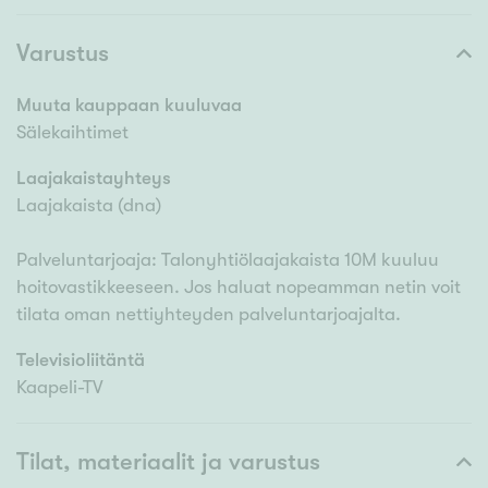
Varustus
Muuta kauppaan kuuluvaa
Sälekaihtimet
Laajakaistayhteys
Laajakaista (dna)
Palveluntarjoaja: Talonyhtiölaajakaista 10M kuuluu
hoitovastikkeeseen. Jos haluat nopeamman netin voit
tilata oman nettiyhteyden palveluntarjoajalta.
Televisioliitäntä
Kaapeli-TV
Tilat, materiaalit ja varustus