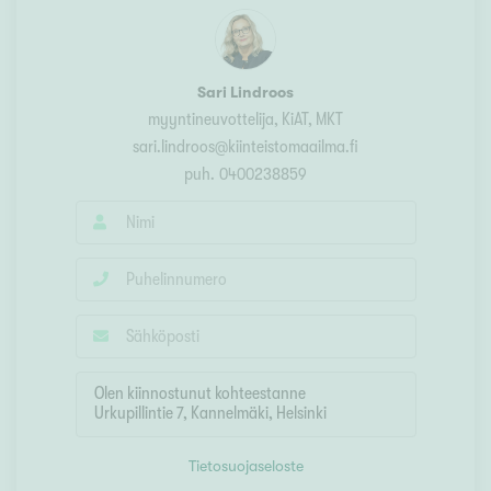
Sari Lindroos
myyntineuvottelija
, KiAT, MKT
sari.lindroos@kiinteistomaailma.fi
puh.
0400238859
Tietosuojaseloste