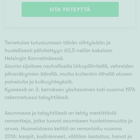
OTA YHTEYTTÄ
Tervetuloa tutustumaan tähän viihtyisään ja
huolellisesti päivitettyyn 60,5 neliön kaksioon
Helsingin Kannelmäessä.
Asunto sijaitsee rauhallisella Urkupillintiellä, vehreiden
pihanäkymien äärellä, mutta kuitenkin lähellä alueen
palveluita ja kulkuyhteyksiä.
Kyseessä on 3. kerroksen yksitasoinen koti vuonna 1976
rakennetussa taloyhtiössä.
Asunnossa ja taloyhtiössä on tehty merkittäviä
remontteja, jotka tuovat asumiseen huolettomuutta ja
arvoa. Huoneistossa keittiö on remontoitu vuonna
2016: kaapit, kodinkoneet, välitilan laatoitus, hanat ja