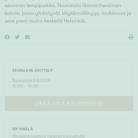
asunnon lempipaikka. Huoneisto lämminhenkinen
kaksio, jossa yhdistyvät käytännöllisyys, mukavuus ja
oma pieni rauha keskellä Helsinkiä.
SEURAAVA ESITTELY
Sunnuntai
9
.
8
.
2026
10
:
00
- 10:30
LISÄÄ AIKA KALENTERIISI
MYYMÄLÄ
Kiinteistömaailma
Helsinki Kannelmäki