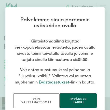
OTA YHTEYTTÄ
ESITTELY
KOHTEEN TIEDOT
Hae kohteita
Palvelemme sinua paremmin
evästeiden avulla
Urkupillintie 7
,
Kannelmäki
,
Kiinteistömaailma käyttää
Helsinki
verkkopalvelussaan evästeitä, joiden avulla
sivusto toimii toivotulla tavalla ja voimme
tarjota sinulle kiinnostavaa sisältöä.
60,5
m²
/
60,5
m²
2h, k, kph, lasitettu parveke
Voit antaa suostumuksesi painamalla
"Hyväksy kaikki". Valintaa voi muuttaa
159 000,00 €
142 762,70 €
myöhemmin
Evästeasetukset
-linkin kautta.
Velaton hinta
Myyntihinta
VAIN
HYVÄKSYN
VÄLTTÄMÄTTÖMÄT
KAIKKI