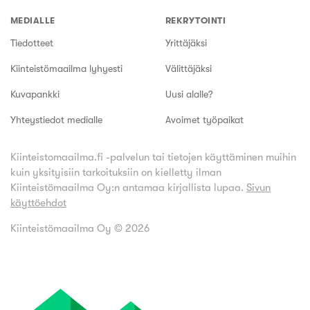
MEDIALLE
REKRYTOINTI
Tiedotteet
Yrittäjäksi
Kiinteistömaailma lyhyesti
Välittäjäksi
Kuvapankki
Uusi alalle?
Yhteystiedot medialle
Avoimet työpaikat
Kiinteistomaailma.fi -palvelun tai tietojen käyttäminen muihin
kuin yksityisiin tarkoituksiin on kielletty ilman
Kiinteistömaailma Oy:n antamaa kirjallista lupaa.
Sivun
käyttöehdot
Kiinteistömaailma Oy ©
2026