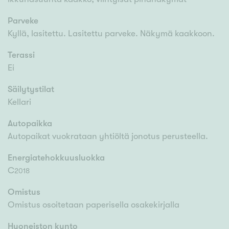
Parveke
Kyllä, lasitettu. Lasitettu parveke. Näkymä kaakkoon.
Terassi
Ei
Säilytystilat
Kellari
Autopaikka
Autopaikat vuokrataan yhtiöltä jonotus perusteella.
Energiatehokkuusluokka
C
2018
Omistus
Omistus osoitetaan paperisella osakekirjalla
Huoneiston kunto