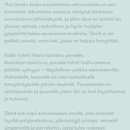
Yksi tämän kodin suurimmista vahvuuksista on sen
tunnelma. Ikkunoista avautuu viihtyisä kaakkoon
suuntautuva pihanäkymä, ja piha-alue on aidosti iso
plussa: vehreä, rauhallinen ja hyvin hoidettu
ympäristö tekee asumisesta levollista. Tämä ei ole
pelkkä asunto, vaan koti, jossa on helppo hengittää.
Kodin helmi: ihana lasitettu parveke.
Kaakkoon avautuva parveke toimii lisähuoneena
pitkälle syksyyn — täydellinen paikka aamukahville,
iltahetkelle, kasveille tai vain rauhalliselle
hengähdykselle päivän keskellä. Parvekkeella on
sähköpistoke ja puurallit, joten tila on heti käyttövalmis
ja kutsuva.
Tämä koti sopii erinomaisesti sinulle, joka arvostat
hyvää pohjaratkaisua, päivitettyjä pintoja, vehreää
ympäristöä ja parveketta, josta tulee nopeasti