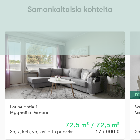
Samankaltaisia kohteita
ES
Louhelantie 1
Va
Myyrmäki
,
Vantaa
Va
72,5 m² / 72,5 m²
3h, k, kph, vh, lasitettu parveke
174 000 €
2h