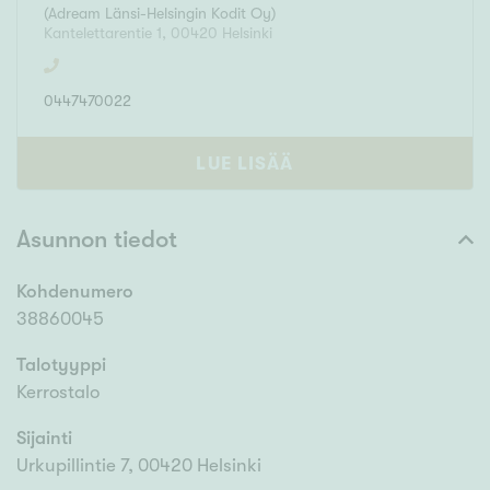
(
Adream Länsi-Helsingin Kodit Oy
)
Kantelettarentie 1
,
00420
Helsinki
0447470022
LUE LISÄÄ
Asunnon tiedot
Kohdenumero
38860045
Talotyyppi
Kerrostalo
Sijainti
Urkupillintie 7, 00420 Helsinki