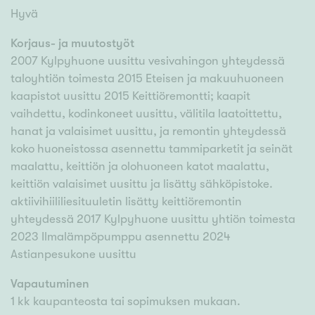
Hyvä
Korjaus- ja muutostyöt
2007 Kylpyhuone uusittu vesivahingon yhteydessä
taloyhtiön toimesta 2015 Eteisen ja makuuhuoneen
kaapistot uusittu 2015 Keittiöremontti; kaapit
vaihdettu, kodinkoneet uusittu, välitila laatoittettu,
hanat ja valaisimet uusittu, ja remontin yhteydessä
koko huoneistossa asennettu tammiparketit ja seinät
maalattu, keittiön ja olohuoneen katot maalattu,
keittiön valaisimet uusittu ja lisätty sähköpistoke.
aktiivihiililiesituuletin lisätty keittiöremontin
yhteydessä 2017 Kylpyhuone uusittu yhtiön toimesta
2023 Ilmalämpöpumppu asennettu 2024
Astianpesukone uusittu
Vapautuminen
1 kk kaupanteosta tai sopimuksen mukaan.