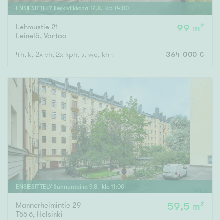
ENSIESITTELY
Keskiviikkona
12
.
8
. klo
14
:
00
Lehmustie 21
99 m²
Leinelä
,
Vantaa
4h, k, 2x vh, 2x kph, s, wc, khh, p, terassi, var
364 000 €
ENSIESITTELY
Sunnuntaina
9
.
8
. klo
11
:
00
Mannerheimintie 29
59,5 m²
Töölö
,
Helsinki