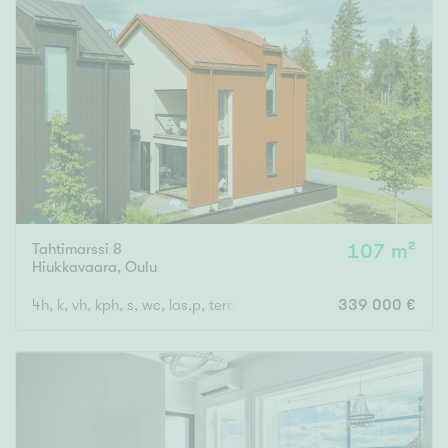
Tahtimarssi 8
107 m²
Hiukkavaara
,
Oulu
4h, k, vh, kph, s, wc, las.p, terassi + poreamme
339 000 €