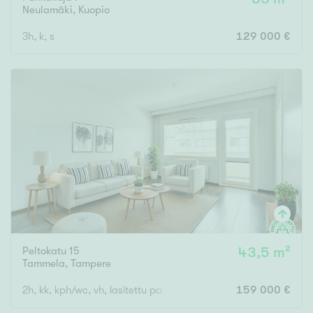
Neulamäki
,
Kuopio
3h, k, s
129 000 €
Peltokatu 15
43,5 m²
Tammela
,
Tampere
2h, kk, kph/wc, vh, lasitettu parveke
159 000 €