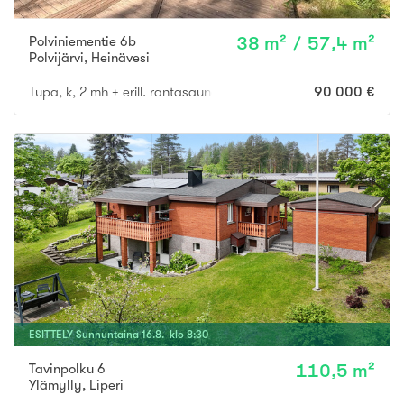
Polviniementie 6b
38 m² / 57,4 m²
Polvijärvi
,
Heinävesi
Tupa, k, 2 mh + erill. rantasaunarakennus
90 000 €
ESITTELY
Sunnuntaina
16
.
8
. klo
8
:
30
Tavinpolku 6
110,5 m²
Ylämylly
,
Liperi