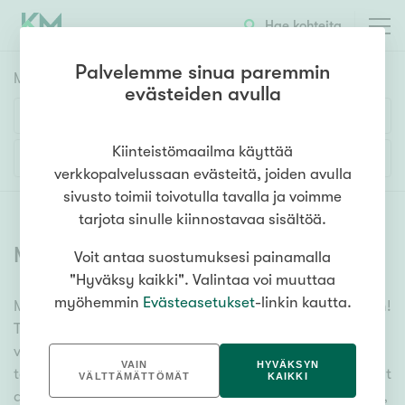
Hae kohteita
Palvelemme sinua paremmin
Myyntikohteet
HAE
evästeiden avulla
Huoneluku
Kiinteistömaailma käyttää
Lisää hakuehtoja
verkkopalvelussaan evästeitä, joiden avulla
1h
2h
3h
4h
5h+
sivusto toimii toivotulla tavalla ja voimme
tarjota sinulle kiinnostavaa sisältöä.
Myytävät asunnot
(
6382
)
Voit antaa suostumuksesi painamalla
Asuntotyyppi
"Hyväksy kaikki". Valintaa voi muuttaa
Kerros-/luhtitalo
myöhemmin
Evästeasetukset
-linkin kautta.
Meiltä löydät myytävät asunnot, oli tarpeesi mikä vain!
Rivitalo/paritalo
Tuhansien kohteiden ja satojen kiinteistönvälittäjien
Omakoti-/erillistalo
verkostomme auttaa sinua kenties elämäsi
VAIN
HYVÄKSYN
tärkeimmässä päätöksessä. Katso alta kaikki myytävät
Maa- tai metsätila
VÄLTTÄMÄTTÖMÄT
KAIKKI
asunnot. Hyödynnä myös kätevää hakutyökaluamme,