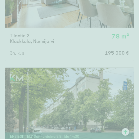
Tilantie 2
78 m²
Klaukkala
,
Nurmijärvi
3h, k, s
195 000 €
ENSIESITTELY
Sunnuntaina
9
.
8
. klo
14
:
00