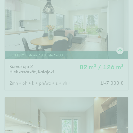
ESITTELY
Tiistaina
18
.
8
. klo
14
:
00
Kurnukuja 2
82 m² / 126 m²
Hiekkasärkät
,
Kalajoki
2mh + oh + k + ph/wc + s + vh + wc
147 000 €