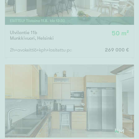
ESITTELY
Tiistaina
11
.
8
. klo
13
:
30
Ulvilantie 11b
50 m²
Munkkivuori
,
Helsinki
2h+avokeittiö+kph+lasitettu parveke
269 000 €