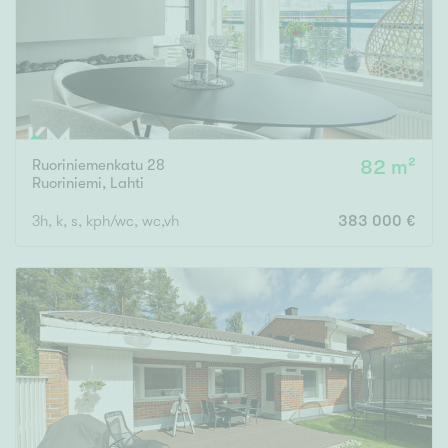
Ruoriniemenkatu 28
82 m²
Ruoriniemi
,
Lahti
3h, k, s, kph/wc, wc,vh
383 000 €