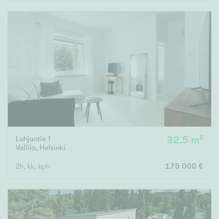
Rakennusvuosi
Uudiskohteet
Vain uudiskohteet
Ei uudiskohteita
Lohjantie 1
32,5 m²
Arvokohteet
Vallila
,
Helsinki
Vain arvokohteet
Ei arvokohteita
2h, kk, kph
175 000 €
Kunto
Hyvä