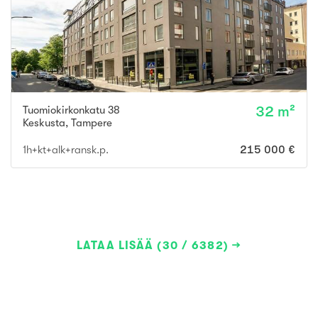
Tuomiokirkonkatu 38
32 m²
Keskusta
,
Tampere
1h+kt+alk+ransk.p.
215 000 €
LATAA LISÄÄ (30 / 6382)