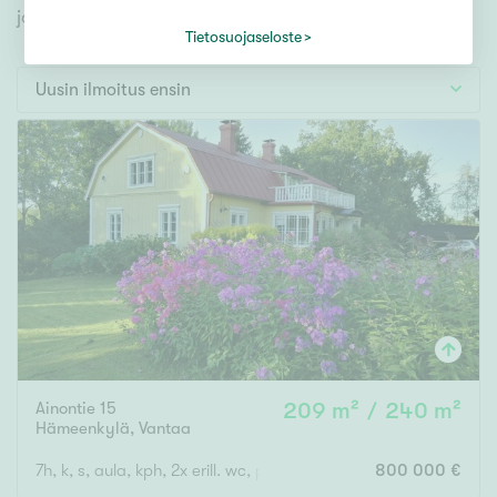
Tontti
jonka avulla löydät omien toiveidesi mukaisen kodin.
Vapaa-ajan asunto
Tietosuojaseloste
Toimitila
Uusin ilmoitus ensin
Autotalli
Muut
Hinta
000
000 €
Pinta-ala
Ainontie 15
209 m² / 240 m²
Asuinpinta-ala
Kokonaispinta-ala
Hämeenkylä
,
Vantaa
m²
7h, k, s, aula, kph, 2x erill. wc, parveke, lasikuisti
800 000 €