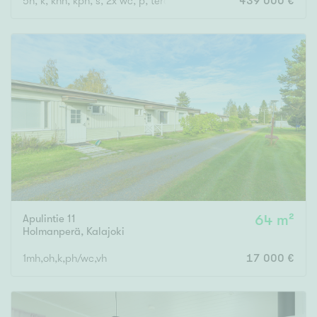
5h, k, khh, kph, s, 2x wc, p, terassi
439 000 €
Apulintie 11
64 m²
Holmanperä
,
Kalajoki
1mh,oh,k,ph/wc,vh
17 000 €