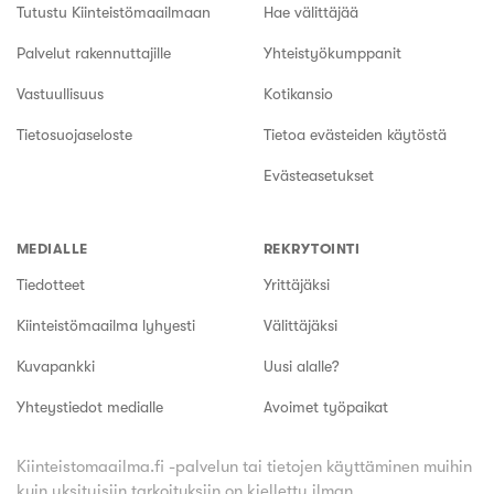
Tutustu Kiinteistömaailmaan
Hae välittäjää
Palvelut rakennuttajille
Yhteistyökumppanit
Vastuullisuus
Kotikansio
Tietosuojaseloste
Tietoa evästeiden käytöstä
Evästeasetukset
MEDIALLE
REKRYTOINTI
Tiedotteet
Yrittäjäksi
Kiinteistömaailma lyhyesti
Välittäjäksi
Kuvapankki
Uusi alalle?
Yhteystiedot medialle
Avoimet työpaikat
Kiinteistomaailma.fi -palvelun tai tietojen käyttäminen muihin
kuin yksityisiin tarkoituksiin on kielletty ilman