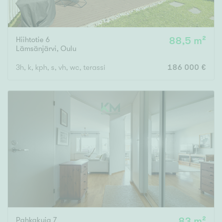
Hiihtotie 6
88,5 m²
Lämsänjärvi
,
Oulu
3h, k, kph, s, vh, wc, terassi
186 000 €
Pahkakuja 7
83 m²