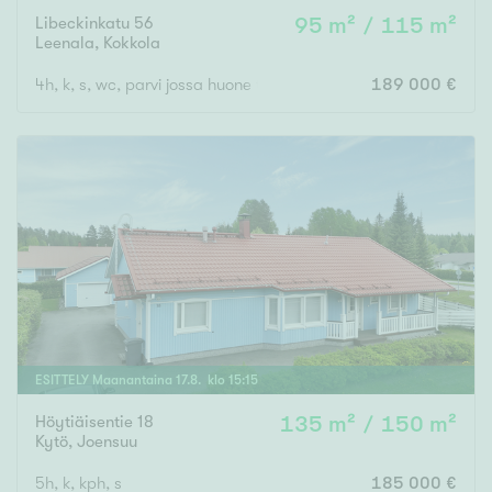
Libeckinkatu 56
95 m² / 115 m²
Leenala
,
Kokkola
4h, k, s, wc, parvi jossa huone tilaa sekä, at
189 000 €
ESITTELY
Maanantaina
17
.
8
. klo
15
:
15
Höytiäisentie 18
135 m² / 150 m²
Kytö
,
Joensuu
5h, k, kph, s
185 000 €