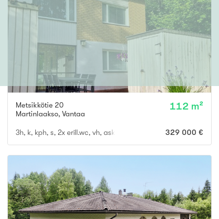
Metsikkötie 20
112 m²
Martinlaakso
,
Vantaa
3h, k, kph, s, 2x erill.wc, vh, ask.h., takka.h., ulkovarasto
329 000 €