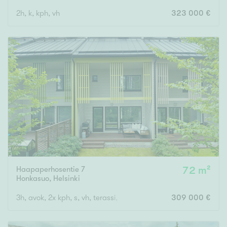
2h, k, kph, vh
323 000 €
Haapaperhosentie 7
72 m²
Honkasuo
,
Helsinki
3h, avok, 2x kph, s, vh, terassi, piha, lämmin ulkovarasto
309 000 €