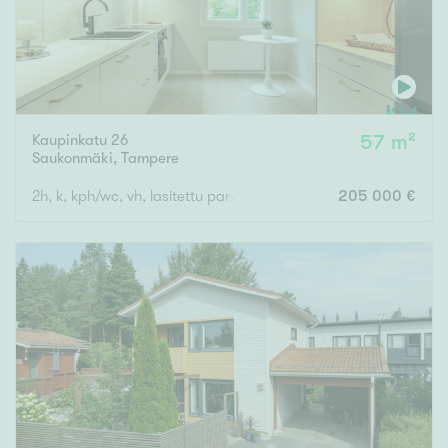
Kaupinkatu 26
57 m²
Saukonmäki
,
Tampere
2h, k, kph/wc, vh, lasitettu parveke
205 000 €