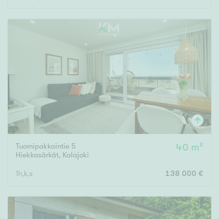
Tuomipakkaintie 5
40 m²
Hiekkasärkät
,
Kalajoki
1h,k,s
138 000 €