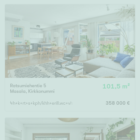
Ratsumiehentie 5
101,5 m²
Masala
,
Kirkkonummi
4h+k+rt+s+kph/khh+erill.wc+vh+et+ tk
358 000 €