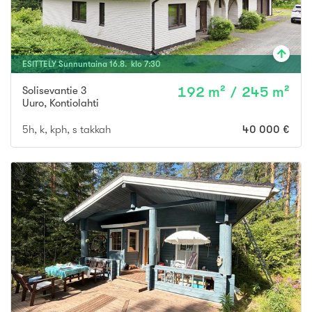
ESITTELY
Sunnuntaina
16
.
8
. klo
7
:
30
Solisevantie 3
192 m² / 245 m²
Uuro
,
Kontiolahti
5h, k, kph, s takkah
40 000 €