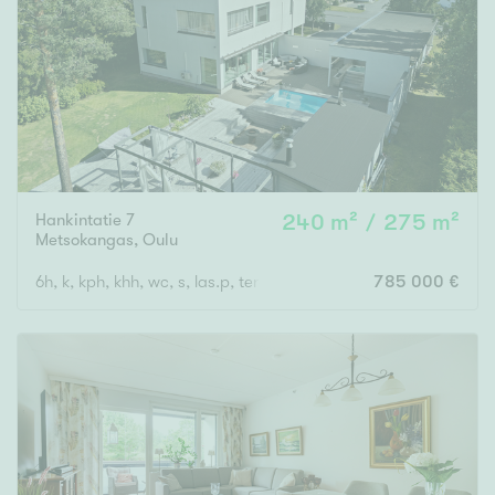
Tyydyttävä
Välttävä
Ominaisuudet
Hissi
Järvi- tai merinäköala
Maalämpö
Hankintatie 7
240 m² / 275 m²
Metsokangas
,
Oulu
Oma ranta
6h, k, kph, khh, wc, s, las.p, terassi + autotalli
785 000 €
Oma sauna
Parveke
Senioriasunto