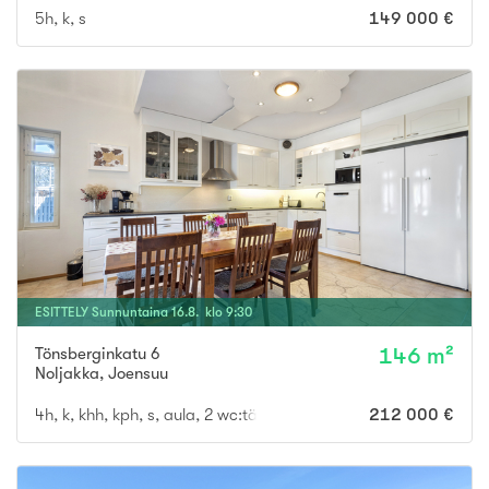
5h, k, s
149 000 €
ESITTELY
Sunnuntaina
16
.
8
. klo
9
:
30
Tönsberginkatu 6
146 m²
Noljakka
,
Joensuu
4h, k, khh, kph, s, aula, 2 wc:tä
212 000 €