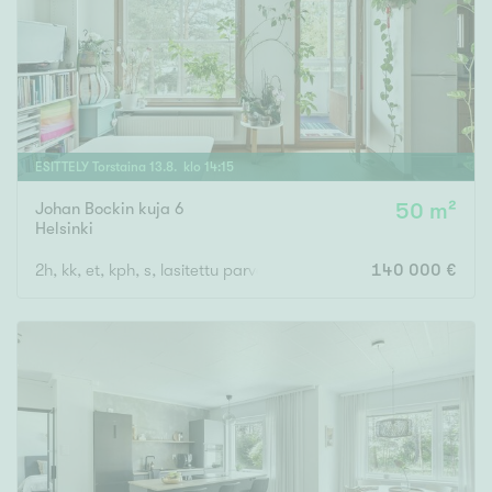
ESITTELY
Torstaina
13
.
8
. klo
14
:
15
Johan Bockin kuja 6
50 m²
Helsinki
2h, kk, et, kph, s, lasitettu parveke
140 000 €