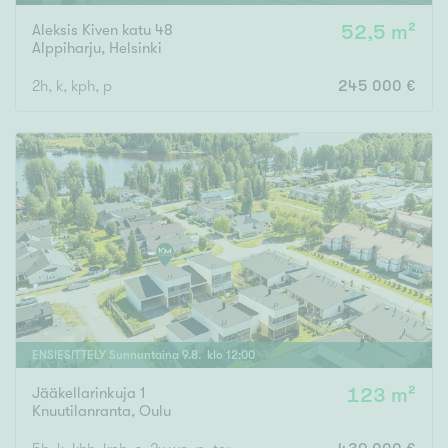
Aleksis Kiven katu 48
52,5 m²
Alppiharju
,
Helsinki
2h, k, kph, p
245 000 €
ENSIESITTELY
Sunnuntaina
9
.
8
. klo
12
:
00
Jääkellarinkuja 1
123 m²
Knuutilanranta
,
Oulu