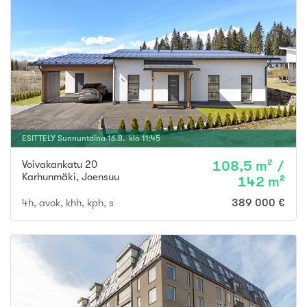
ESITTELY
Sunnuntaina
16
.
8
. klo
11
:
45
Voivakankatu 20
108,5 m² /
Karhunmäki
,
Joensuu
142 m²
4h, avok, khh, kph, s
389 000 €