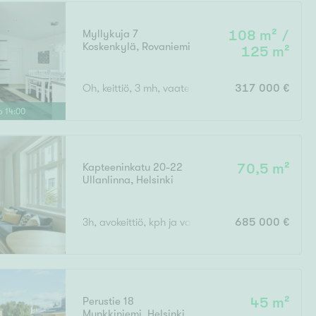
Myllykuja 7
108 m² /
Koskenkylä
,
Rovaniemi
125 m²
Ei uudiskohteita
Oh, keittiö, 3 mh, vaatehuone, kodinhoitohuone, wc
317 000 €
lo
14
:
00
Ei arvokohteita
Kapteeninkatu 20-22
70,5 m²
Ullanlinna
,
Helsinki
3h, avokeittiö, kph ja vaatehuone
685 000 €
Perustie 18
45 m²
Munkkiniemi
,
Helsinki