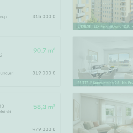
Järvi- tai merinäköala
Maalämpö
as.p
315 000 €
Oma ranta
ENSIESITTELY
Keskiviikkona
12
.
8
. 
Oma sauna
Parveke
90,7 m²
Senioriasunto
ki
auna,erill.wc,päätypiha
319 000 €
ESITTELY
Sunnuntaina
9
.
8
. klo
14
:
13
58,3 m²
lsinki
479 000 €