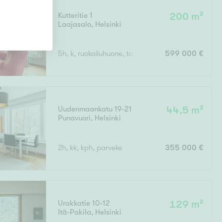
Kutteritie 1
200 m²
Laajasalo
,
Helsinki
5h, k, ruokailuhuone, takkahuone, kph, sauna, 2x 
599 000 €
Uudenmaankatu 19-21
44,5 m²
Punavuori
,
Helsinki
2h, kk, kph, parveke
355 000 €
Urakkatie 10-12
129 m²
Itä-Pakila
,
Helsinki