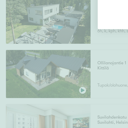
Hankintatie 7
Metsokangas
,
O
6h, k, kph, khh, s
Ollilanojantie 1
Kittilä
Tupak/olohuone, 
Suvilahdenkatu
Suvilahti
,
Helsin