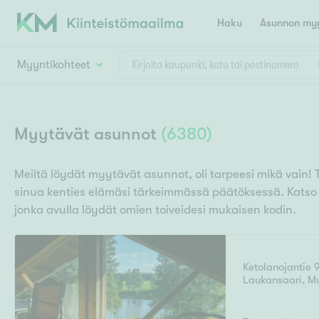
Haku
Asunnon myy
Myyntikohteet
Valitse lähin myymäläpaikkakunta
Asun
Huoneluku
Myytävät asunnot
(
6380
)
E
K
Kiint
Tarj
Espoo
Ka
Meiltä löydät myytävät asunnot, oli tarpeesi mikä vain! 
Ka
sinua kenties elämäsi tärkeimmässä päätöksessä. Kats
Asuntotyyppi
Ki
Kiint
Ko
jonka avulla löydät omien toiveidesi mukaisen kodin.
H
R
Digi
Hamina
Helsinki
Hyvinkää
Avoi
L
Hämeenlinna
Ketolanojantie 
Lah
Laukansaari
,
M
T
Lev
I
Päätök