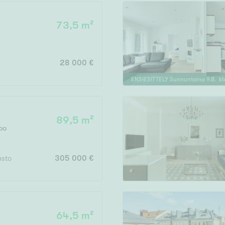
73,5 m²
Vain uudiskohteet
28 000 €
ENSIESITTELY
Sunnuntaina
9
.
8
. k
Vain arvokohteet
89,5 m²
oo
Hyvä
Tyydyttävä
asto
305 000 €
Välttävä
issi
64,5 m²