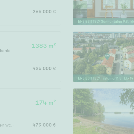
265 000 €
ENSIESITTELY
Sunnuntaina
9
.
8
. k
1383 m²
lsinki
425 000 €
ENSIESITTELY
Tiistaina
11
.
8
. klo
14
174 m²
inen wc, eteinen, p
479 000 €