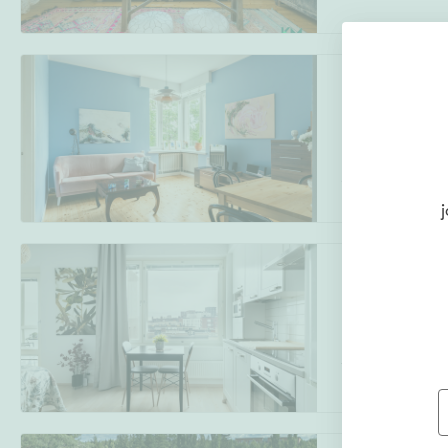
Helsinginkatu 4
Kallio
,
Helsinki
2h, kk, kph
j
Leonkatu 19
Kalasatama
,
He
1h, avok, kph, la