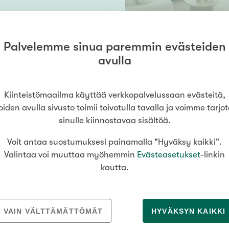
Palvelemme sinua paremmin evästeiden
a
35 m²
avulla
158 000 €
Kiinteistömaailma käyttää verkkopalvelussaan evästeitä,
oiden avulla sivusto toimii toivotulla tavalla ja voimme tarjo
sinulle kiinnostavaa sisältöä.
Voit antaa suostumuksesi painamalla "Hyväksy kaikki".
23 m²
Valintaa voi muuttaa myöhemmin
Evästeasetukset
-linkin
lsinki
kautta.
sitettu parveke
199 000 €
ESITTELY
Lauantaina
8
.
8
. klo
10
:
3
VAIN VÄLTTÄMÄTTÖMÄT
HYVÄKSYN KAIKKI