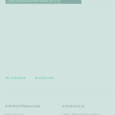
ESITTELY
Sunnuntaina
16
.
8
. klo
9
:
00
PÅ SVENSKA
IN ENGLISH
KIINTEISTÖMAAILMA
ASIAKKAILLE
Ketjuohjaus
Lähin Kiinteistömaailma