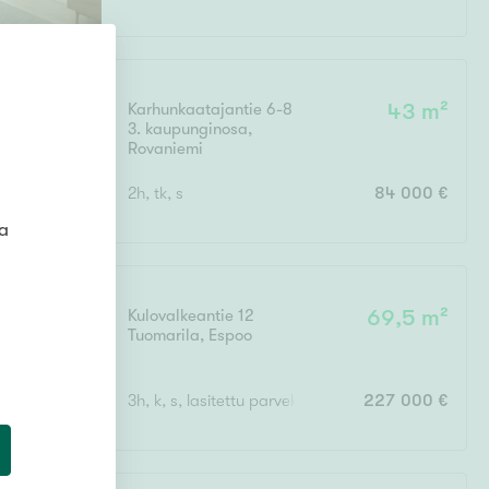
Karhunkaatajantie 6-8
43 m²
3. kaupunginosa
,
Rovaniemi
2h, tk, s
84 000 €
ta
Kulovalkeantie 12
69,5 m²
Tuomarila
,
Espoo
3h, k, s, lasitettu parveke
227 000 €
0