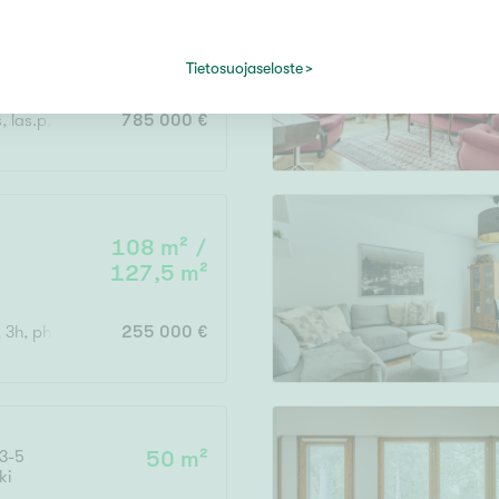
240 m² /
ulu
275 m²
Tietosuojaseloste
, las.p, terassi + autotalli
785 000 €
108 m² /
127,5 m²
3h, ph, s, khh, et, 2wc
255 000 €
 3-5
50 m²
ki