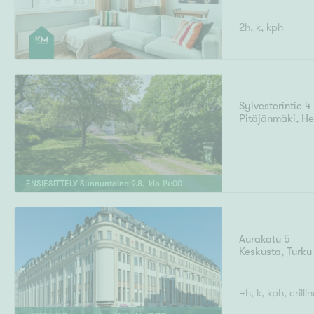
2h, k, kph
Sylvesterintie 4
Pitäjänmäki
,
He
ENSIESITTELY
Sunnuntaina
9
.
8
. klo
14
:
00
Aurakatu 5
Keskusta
,
Turku
4h, k, kph, erill