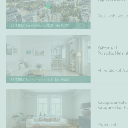
3h, k, kph, wc, l
ESITTELY
Keskiviikkona
12
.
8
. klo
15
:
00
Kehtotie 11
Puistola
,
Helsin
4h,keittiö,kph/s
ESITTELY
Sunnuntaina
16
.
8
. klo
14
:
00
Kauppiaankatu 
Katajanokka
,
He
2h, kk, kph