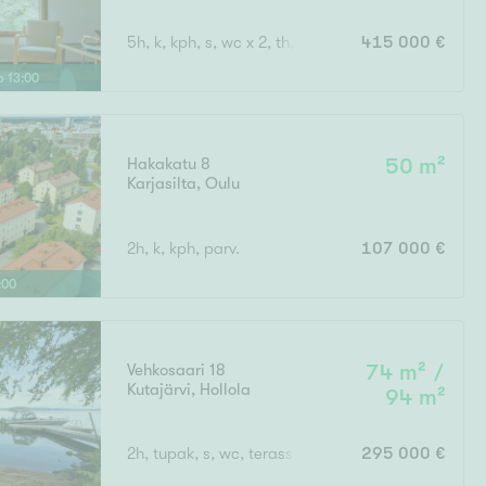
5h, k, kph, s, wc x 2, th, terassiparveke, vilpola, p
415 000 €
lo
13
:
00
Hakakatu 8
50 m²
Karjasilta
,
Oulu
2h, k, kph, parv.
107 000 €
:
00
Vehkosaari 18
74 m² /
Kutajärvi
,
Hollola
94 m²
2h, tupak, s, wc, terassi
295 000 €