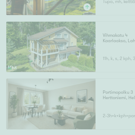
Tupa, mh, keittiö
Ilmajoki
Ivalo
Asunto
M
T
Kiintei
A
Mik
J
Joensuu
Jyväskylä
Järvenpää
Vihmakatu 4
N
Kaarlaakso
,
Lah
No
Hinta
11h, k, s, 2 kph, 
Pinta-ala
Portimopolku 3
Herttoniemi
,
Hel
2-3h+k+kph+par
Rakennusvuosi