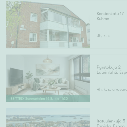
Kontionkatu 17
Kuhmo
Uudiskohteet
3h, k, s
Arvokohteet
Pyrstökuja 2
Laurinlahti
,
Esp
Kunto
4h, k, s, ulkovar
ESITTELY
Sunnuntaina
16
.
8
. klo
11
:
30
Ominaisuudet
H
Itätuulenkuja 5
Tapiola
,
Espoo