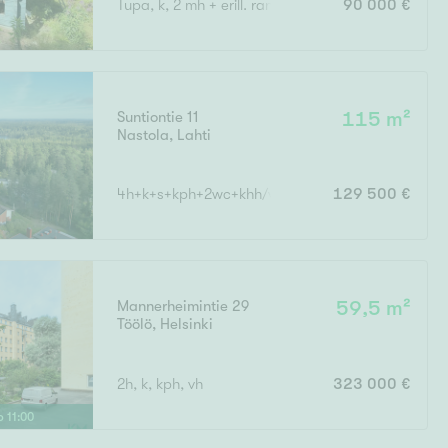
Tupa, k, 2 mh + erill. rantasaunarakennus
90 000 €
Ylivieska
Ylöjärvi
oki
rkulla
Suntiontie 11
115 m²
Nastola
,
Lahti
4h+k+s+kph+2wc+khh/vh+p
129 500 €
Kokonaispinta-ala
Mannerheimintie 29
59,5 m²
Töölö
,
Helsinki
2h, k, kph, vh
323 000 €
lo
11
:
00