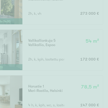
2h, k, vh
273 000 €
klo
14
:
00
Vallikallionkuja 5
54 m²
Vallikallio
,
Espoo
2h, k, kph, lasitettu parveke
172 000 €
20
Harustie 1
78,5 m²
Meri-Rastila
,
Helsinki
4 h, k, kph, wc, s, lasitettu parveke
147 000 €