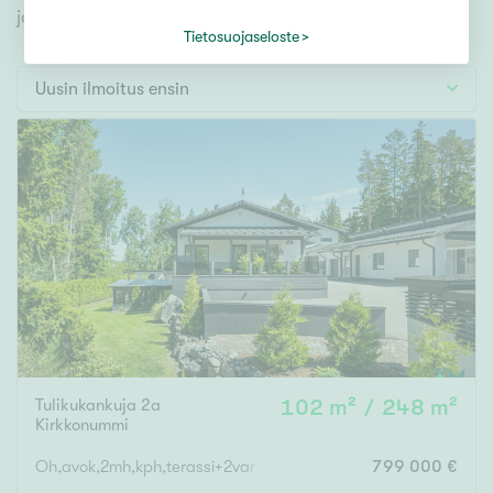
Tontti
jonka avulla löydät omien toiveidesi mukaisen kodin.
Vapaa-ajan asunto
Tietosuojaseloste
Toimitila
Uusin ilmoitus ensin
Autotalli
Muut
Hinta
000
000 €
Pinta-ala
Tulikukankuja 2a
102 m² / 248 m²
Asuinpinta-ala
Kokonaispinta-ala
Kirkkonummi
m²
Oh,avok,2mh,kph,terassi+2var,saunaos,khh,vh,erill.wc,tekn.tila,
799 000 €