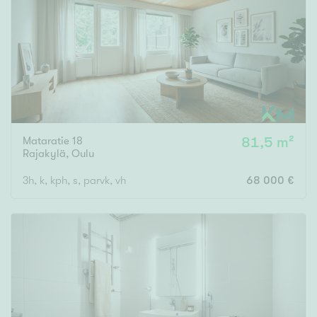
Tyydyttävä
Välttävä
Ominaisuudet
Hissi
Järvi- tai merinäköala
Maalämpö
Mataratie 18
81,5 m²
Rajakylä
,
Oulu
Oma ranta
3h, k, kph, s, parvk, vh
68 000 €
Oma sauna
Parveke
Senioriasunto