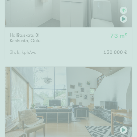
Hallituskatu 31
73 m²
Keskusta
,
Oulu
3h, k, kph/wc
150 000 €