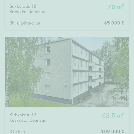
Sukkulatie 12
70 m²
Karsikko
,
Joensuu
3h, k+piha-alue
65 000 €
Kirkkokatu 19
62,5 m²
Keskusta
,
Joensuu
3 h+k+p
109 000 €