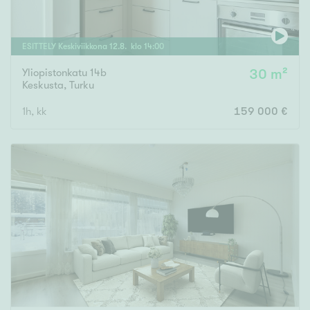
ESITTELY
Keskiviikkona
12
.
8
. klo
14
:
00
Yliopistonkatu 14b
30 m²
Keskusta
,
Turku
1h, kk
159 000 €