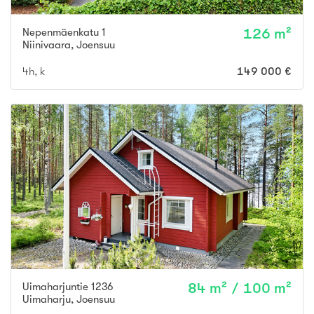
Nepenmäenkatu 1
126 m²
Niinivaara
,
Joensuu
4h, k
149 000 €
Uimaharjuntie 1236
84 m² / 100 m²
Uimaharju
,
Joensuu