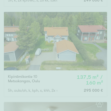
5h, k, 2x kph/wc, s, 2x kk, takkah., vh, var., at
249 000 €
Kipinämikontie 10
137,5 m² /
Metsokangas
,
Oulu
160 m²
5h, aula/oh, k, kph, s, khh, 2x wc, ter., parv., vh, var, ak
295 000 €