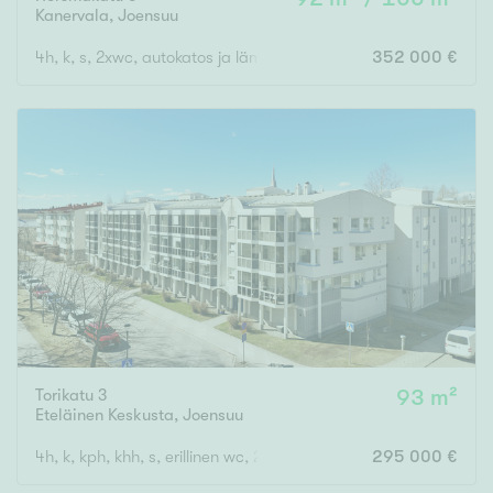
Kanervala
,
Joensuu
4h, k, s, 2xwc, autokatos ja lämmin varasto
352 000 €
Torikatu 3
93 m²
Eteläinen Keskusta
,
Joensuu
4h, k, kph, khh, s, erillinen wc, 2 vaatehuonetta ( yj. 4+k+s)
295 000 €