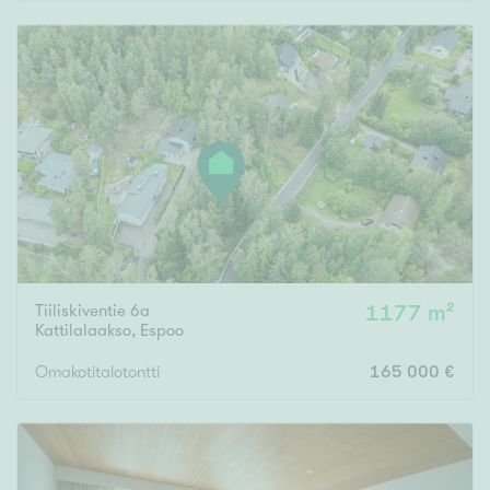
Rakennusvuosi
Uudiskohteet
Vain uudiskohteet
Ei uudiskohteita
Tiiliskiventie 6a
1177 m²
Arvokohteet
Kattilalaakso
,
Espoo
Vain arvokohteet
Ei arvokohteita
Omakotitalotontti
165 000 €
Kunto
Hyvä