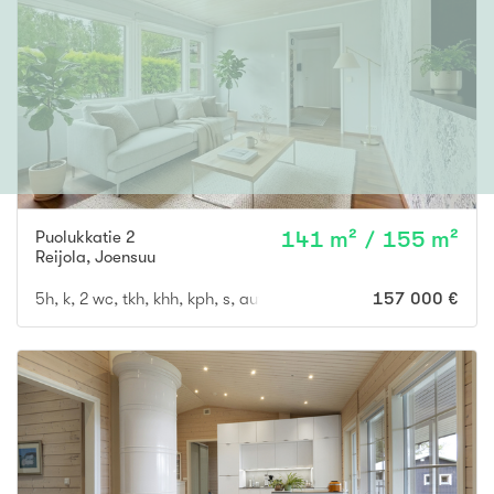
Puolukkatie 2
141 m² / 155 m²
Reijola
,
Joensuu
5h, k, 2 wc, tkh, khh, kph, s, autokatos kahdelle autolle
157 000 €