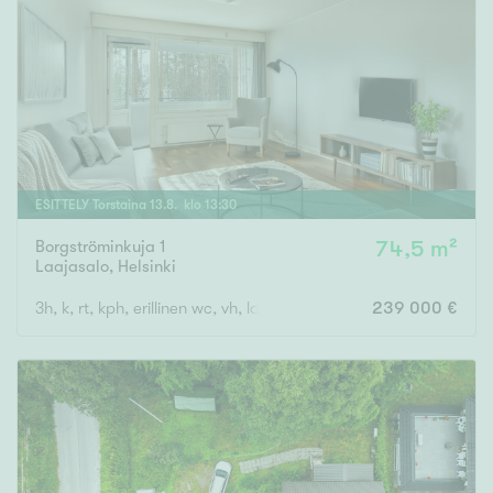
ESITTELY
Torstaina
13
.
8
. klo
13
:
30
Borgströminkuja 1
74,5 m²
Laajasalo
,
Helsinki
3h, k, rt, kph, erillinen wc, vh, lasitettu parveke
239 000 €