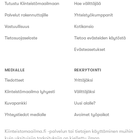
Tutustu Kiinteistömaailmaan
Hae välittäjää
Palvelut rakennuttajille
Yhteistyökumppanit
Vastuullisuus
Kotikansio
Tietosuojaseloste
Tietoa evästeiden käytöstä
Evästeasetukset
MEDIALLE
REKRYTOINTI
Tiedotteet
Yrittäjäksi
Kiinteistömaailma lyhyesti
Välittäjäksi
Kuvapankki
Uusi alalle?
Yhteystiedot medialle
Avoimet työpaikat
Kiinteistomaailma.fi -palvelun tai tietojen käyttäminen muihin
kuin yksityisiin tarkoituksiin on kielletty ilman