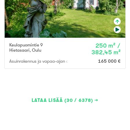
Keulapuomintie 9
250 m² /
Hietasaari
,
Oulu
382,45 m²
Asuinrakennus ja vapaa-ajan asuinrakennukset ja talousrakenn
165 000 €
LATAA LISÄÄ (30 / 6378)