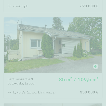
3h, avok, kph
698 000 €
Lehtikaskentie 4
85 m² / 109,5 m²
Latokaski
,
Espoo
4k, k, kph/s, 2x wc, khh, var., parveke, terassi- ja piha-alue
350 000 €