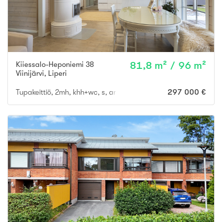
Kiiessalo-Heponiemi 38
81,8 m² / 96 m²
Viinijärvi
,
Liperi
Tupakeittiö, 2mh, khh+wc, s, arkieteinen/tekn. tila, rantasauna,
297 000 €