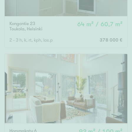
Kongontie 23
64 m² / 60,7 m²
Toukola
,
Helsinki
2 - 3 h, k, rt, kph, las.p
378 000 €
Horsmakatu 6
92 m² / 100 m²