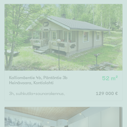
Kalliomäentie 4b, Päntöntie 3b
52 m²
Heinävaara
,
Kontiolahti
3h, suihkutila+saunarakennus, varastot
129 000 €