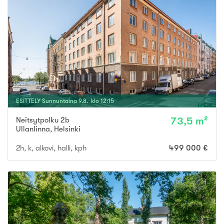
ESITTELY
Sunnuntaina
9
.
8
. klo
12
:
15
Neitsytpolku 2b
73,5 m²
Ullanlinna
,
Helsinki
2h, k, alkovi, halli, kph
499 000 €