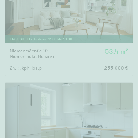
ENSIESITTELY
Tiistaina
11
.
8
. klo
13
:
30
Niemenmäentie 10
53,4 m²
Niemenmäki
,
Helsinki
2h, k, kph, las.p
255 000 €