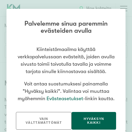
Hae kohteita
Palvelemme sinua paremmin
Myyntikohteet
HAE
evästeiden avulla
Huoneluku
Kiinteistömaailma käyttää
Lisää hakuehtoja
verkkopalvelussaan evästeitä, joiden avulla
1h
2h
3h
4h
5h+
sivusto toimii toivotulla tavalla ja voimme
tarjota sinulle kiinnostavaa sisältöä.
Myytävät asunnot
(
6378
)
Voit antaa suostumuksesi painamalla
Asuntotyyppi
"Hyväksy kaikki". Valintaa voi muuttaa
Kerros-/luhtitalo
myöhemmin
Evästeasetukset
-linkin kautta.
Meiltä löydät myytävät asunnot, oli tarpeesi mikä vain!
Rivitalo/paritalo
Tuhansien kohteiden ja satojen kiinteistönvälittäjien
Omakoti-/erillistalo
verkostomme auttaa sinua kenties elämäsi
VAIN
HYVÄKSYN
tärkeimmässä päätöksessä. Katso alta kaikki myytävät
Maa- tai metsätila
VÄLTTÄMÄTTÖMÄT
KAIKKI
asunnot. Hyödynnä myös kätevää hakutyökaluamme,