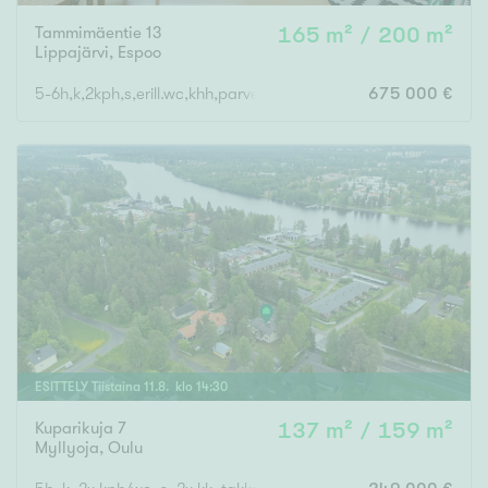
Tammimäentie 13
165 m² / 200 m²
Lippajärvi
,
Espoo
5-6h,k,2kph,s,erill.wc,khh,parveke,terassi+varasto 35m2
675 000 €
ESITTELY
Tiistaina
11
.
8
. klo
14
:
30
Kuparikuja 7
137 m² / 159 m²
Myllyoja
,
Oulu