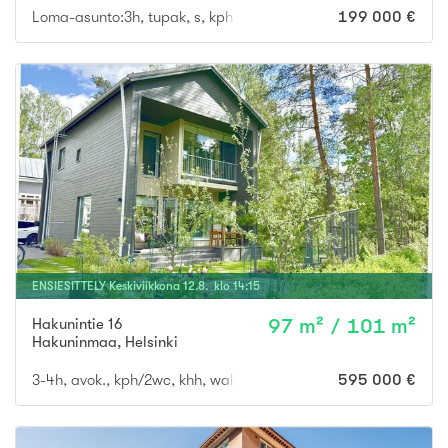
Loma-asunto:3h, tupak, s, kph+wc, parvihuone, aula
199 000 €
ENSIESITTELY
Keskiviikkona
12
.
8
. klo
14
:
15
Hakunintie 16
97 m² / 101 m²
Hakuninmaa
,
Helsinki
3-4h, avok., kph/2wc, khh, walk-in vaatehuone, sisävsto + lasit
595 000 €