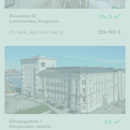
Rissonkatu 52
34,5 m²
Lamminrahka
,
Kangasala
2 h, avok., kph, s, vh, lasit. p
154 000 €
Rahapajankatu 1
69 m²
Katajanokka
,
Helsinki