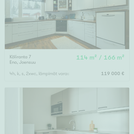
Köliranta 7
114 m² / 166 m²
Eno
,
Joensuu
4h, k, s, 2xwc, lämpimät varastot, autokatos kahdelle autolle
119 000 €