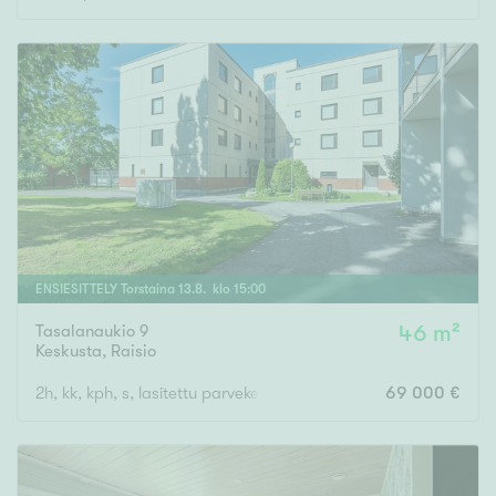
ENSIESITTELY
Torstaina
13
.
8
. klo
15
:
00
Tasalanaukio 9
46 m²
Keskusta
,
Raisio
2h, kk, kph, s, lasitettu parveke
69 000 €