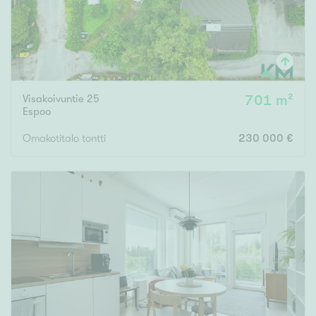
Visakoivuntie 25
701 m²
Espoo
Omakotitalo tontti
230 000 €