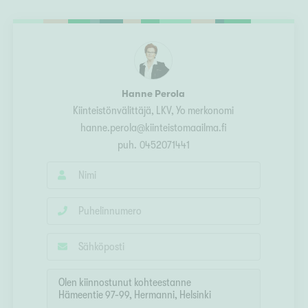
Ylivieska
Ylöjärvi
oki
rkulla
Hanne Perola
Kiinteistönvälittäjä
, LKV, Yo merkonomi
hanne.perola@kiinteistomaailma.fi
puh.
0452071441