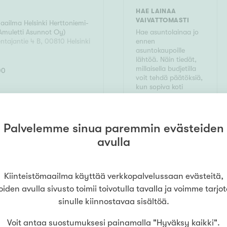
HAE LAINAA
VAIVATTOMASTI
maailma
Helsinki Herttoniemi-
Amuletti Asunnot Oy
)
Hae asuntolainaa jo
ntajantie 4 B
,
00810
Helsinki
ennen
asuntokaupoille
lähtöä. Näin tiedät,
millaisella budjetilla
00
voit tehdä päätöksiä,
kun sopiva koti
löytyy. Hakeminen ei
sido sinua mihinkään.
Palvelemme sinua paremmin evästeiden
LUE LISÄÄ
HAE LAINAA
avulla
Kiinteistömaailma käyttää verkkopalvelussaan evästeitä,
oiden avulla sivusto toimii toivotulla tavalla ja voimme tarjo
sinulle kiinnostavaa sisältöä.
Voit antaa suostumuksesi painamalla "Hyväksy kaikki".