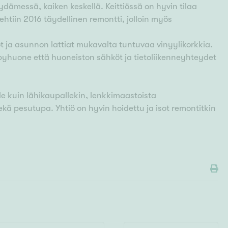
ydämessä, kaiken keskellä. Keittiössä on hyvin tilaa
ehtiin 2016 täydellinen remontti, jolloin myös
ot ja asunnon lattiat mukavalta tuntuvaa vinyylikorkkia.
pyhuone että huoneiston sähköt ja tietoliikenneyhteydet
le kuin lähikaupallekin, lenkkimaastoista
ä pesutupa. Yhtiö on hyvin hoidettu ja isot remontitkin