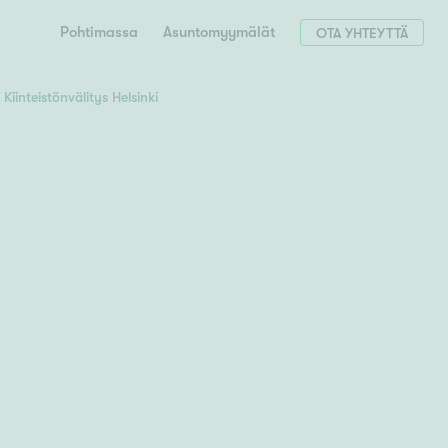
Pohtimassa
Asuntomyymälät
OTA YHTEYTTÄ
Kiinteistönvälitys Helsinki
Hae postinumerosi perusteella
unnon ostajille
 liittyvät
T
Tahko
Tampere
Tornio
Turku
totoimeksianto
Tuusula
V
 meidät
Vaasa
Valkeakoski
Vantaa
tys alueellasi
Varkaus
Y
vaniemi