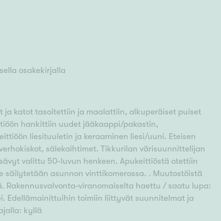
ella osakekirjalla
ät ja katot tasoitettiin ja maalattiin, alkuperäiset puiset
ttiöön hankittiin uudet jääkaappi/pakastin,
ittiöön liesituuletin ja keraaminen liesi/uuni. Eteisen
verhokiskot, sälekaihtimet. Tikkurilan värisuunnittelijan
vyt valittu 50-luvun henkeen. Apukeittiöstä otettiin
ne säilytetään asunnon vinttikomerossa. . Muutostöistä
llä. Rakennusvalvonta-viranomaiselta haettu / saatu lupa:
i. Edellämainittuihin toimiin liittyvät suunnitelmat ja
jalla: kyllä