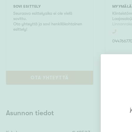
SOVI ESITTELY
MYYMÄLÄ
Seuraava esittelyaika ei ole vielä
Kiinteistö
sovittu.
Laajasalo
(
Ota yhteyttä ja sovi henkilökohtainen
Linnanrake
esittely!
04476677
OTA YHTEYTTÄ
j
Asunnon tiedot