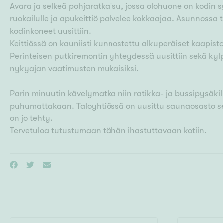
Avara ja selkeä pohjaratkaisu, jossa olohuone on kodin s
ruokailulle ja apukeittiö palvelee kokkaajaa. Asunnossa t
kodinkoneet uusittiin.
Keittiössä on kauniisti kunnostettu alkuperäiset kaapist
Perinteisen putkiremontin yhteydessä uusittiin sekä kyl
nykyajan vaatimusten mukaisiksi.
Parin minuutin kävelymatka niin ratikka- ja bussipysäkil
puhumattakaan. Taloyhtiössä on uusittu saunaosasto sek
on jo tehty.
Tervetuloa tutustumaan tähän ihastuttavaan kotiin.