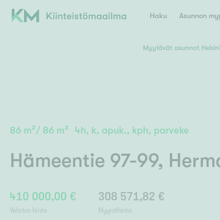
Haku
Asunnon myy
Myytävät asunnot Helsin
Valitse lähin myymäläpaikkakunta
Asun
E
K
Kiint
Tarj
Espoo
Ka
Ka
86
m²
/
86
m²
4h, k, apuk., kph, parveke
Ki
Kiint
Ko
H
Digi
Hämeentie 97-99
,
Herm
Hamina
Helsinki
Hyvinkää
Avoi
L
Hämeenlinna
Lah
410 000,00 €
308 571,82 €
Lev
I
Päätök
Velaton hinta
Myyntihinta