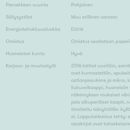
Parvekkeen suunta
Pohjoinen
Säilytystilat
Muu erillinen varasto
Energiatehokkuusluokka
D
2018
Omistus
Omistus osoitetaan paperis
Huoneiston kunto
Hyvä
Korjaus- ja muutostyöt
2016:lattiat uusittiin, sein
ovet kunnostettiin, apukei
astianpesukone ja mikro, ke
liukuovikaappi, huoneisiin 
näkemyksen mukaiset värisä
pois alkuperäiset kaapit, 
ilmoitettu taloyhtiölle: ky
ei. Lopputarkastus tehty: e
asiakirjat ovat toimeksianta