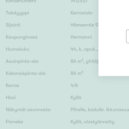
Kohdenumero
1412537
Talotyyppi
Kerrostalo
Sijainti
Hämeentie 97-99, 00550 He
Kaupunginosa
Hermanni
Huoneluku
4h, k, apuk., kph, parveke
Asuinpinta-ala
86 m², yhtiöjärjestyksen 
Kokonaispinta-ala
86 m²
Kerros
4/6
Hissi
Kyllä
Näkymät asunnosta
Pihalle, kadulle. Ikkunasuu
Parveke
Kyllä, ulostyönnetty