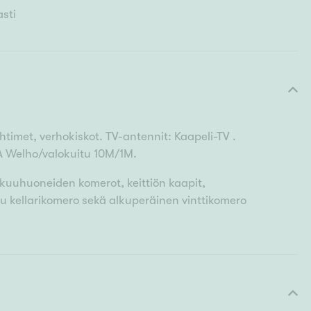
sti
ihtimet, verhokiskot. TV-antennit: Kaapeli-TV .
A Welho/valokuitu 10M/1M.
kuuhuoneiden komerot, keittiön kaapit,
u kellarikomero sekä alkuperäinen vinttikomero