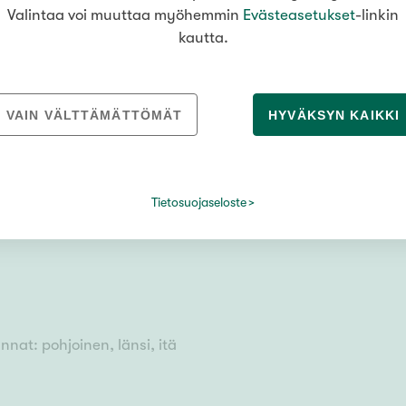
Valintaa voi muuttaa myöhemmin
Evästeasetukset
-linkin
kautta.
lsinki
VAIN VÄLTTÄMÄTTÖMÄT
HYVÄKSYN KAIKKI
mukaan
Tietosuojaseloste
nnat: pohjoinen, länsi, itä