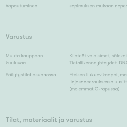
Vapautuminen
sopimuksen mukaan nopea
Varustus
Muuta kauppaan
Kiinteät valaisimet, säleka
kuuluvaa
Tietoliikenneyhteydet: DN
Säilytystilat asunnossa
Eteisen liukuovikaappi, ma
linjasaneerauksessa uusitt
(molemmat C-rapussa)
Tilat, materiaalit ja varustus