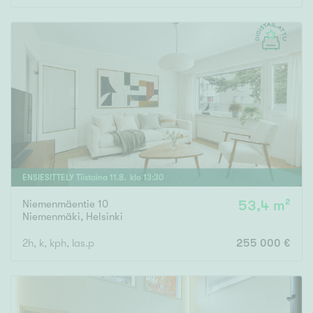
ENSIESITTELY
Tiistaina
11
.
8
. klo
13
:
30
Niemenmäentie 10
53,4 m²
Niemenmäki
,
Helsinki
2h, k, kph, las.p
255 000 €