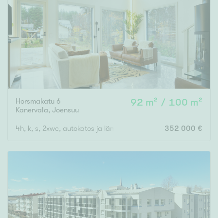
Horsmakatu 6
92 m² / 100 m²
Kanervala
,
Joensuu
4h, k, s, 2xwc, autokatos ja lämmin varasto
352 000 €