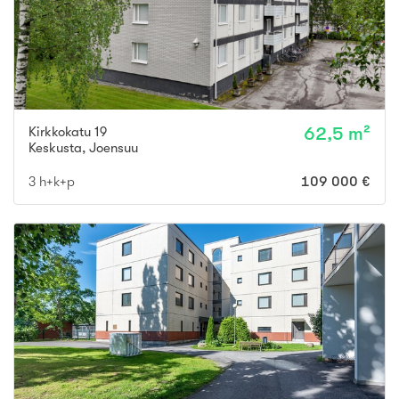
Kirkkokatu 19
62,5 m²
Keskusta
,
Joensuu
3 h+k+p
109 000 €