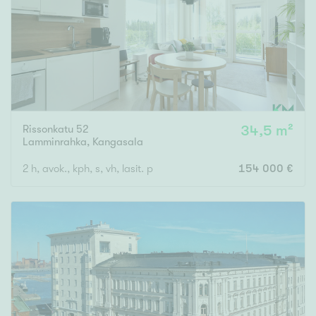
Rissonkatu 52
34,5 m²
Lamminrahka
,
Kangasala
2 h, avok., kph, s, vh, lasit. p
154 000 €