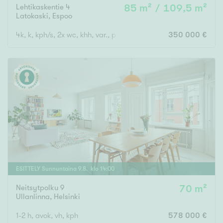
Lehtikaskentie 4
85 m² / 109,5 m²
Latokaski
,
Espoo
4k, k, kph/s, 2x wc, khh, var., parveke, terassi- ja piha-alue
350 000 €
ESITTELY
Sunnuntaina
9
.
8
. klo
14
:
00
Neitsytpolku 9
70 m²
Ullanlinna
,
Helsinki
1-2 h, avok, vh, kph
578 000 €