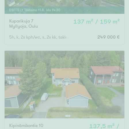
ESITTELY
Tiistaina
11
.
8
. klo
14
:
30
Kuparikuja 7
137 m² / 159 m²
Myllyoja
,
Oulu
5h, k, 2x kph/wc, s, 2x kk, takkah., vh, var., at
249 000 €
Kipinämikontie 10
137,5 m² /