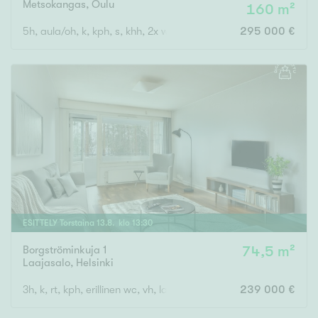
Metsokangas
,
Oulu
160 m²
5h, aula/oh, k, kph, s, khh, 2x wc, ter., parv., vh, var, ak
295 000 €
ESITTELY
Torstaina
13
.
8
. klo
13
:
30
Borgströminkuja 1
74,5 m²
Laajasalo
,
Helsinki
3h, k, rt, kph, erillinen wc, vh, lasitettu parveke
239 000 €