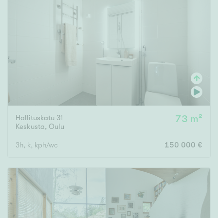
Hallituskatu 31
73 m²
Keskusta
,
Oulu
3h, k, kph/wc
150 000 €