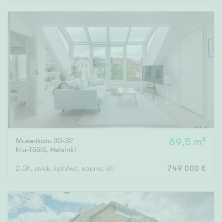
Rakennusvuosi
Uudiskohteet
Vain uudiskohteet
Ei uudiskohteita
Museokatu 30-32
69,5 m²
Arvokohteet
Etu-Töölö
,
Helsinki
Vain arvokohteet
Ei arvokohteita
2-3h, avok, kph/wc, sauna, khh/wc, parvi, 2 ranskal.parveketta
749 000 €
Kunto
Hyvä