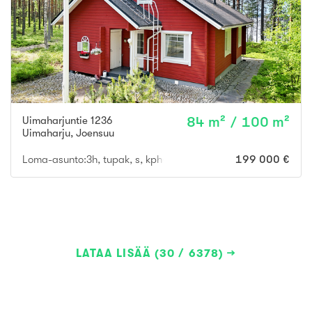
Uimaharjuntie 1236
84 m² / 100 m²
Uimaharju
,
Joensuu
Loma-asunto:3h, tupak, s, kph+wc, parvihuone, aula
199 000 €
LATAA LISÄÄ (30 / 6378)