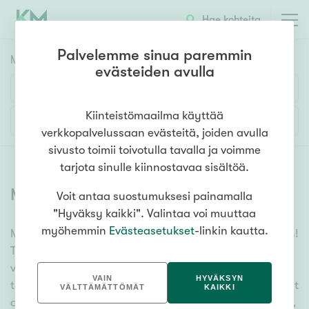
Hae kohteita
Palvelemme sinua paremmin
Myyntikohteet
HAE
evästeiden avulla
Huoneluku
Kiinteistömaailma käyttää
Lisää hakuehtoja
verkkopalvelussaan evästeitä, joiden avulla
1h
2h
3h
4h
5h+
sivusto toimii toivotulla tavalla ja voimme
tarjota sinulle kiinnostavaa sisältöä.
Myytävät asunnot
(
6378
)
Voit antaa suostumuksesi painamalla
Asuntotyyppi
"Hyväksy kaikki". Valintaa voi muuttaa
Kerros-/luhtitalo
myöhemmin
Evästeasetukset
-linkin kautta.
Meiltä löydät myytävät asunnot, oli tarpeesi mikä vain!
Rivitalo/paritalo
Tuhansien kohteiden ja satojen kiinteistönvälittäjien
Omakoti-/erillistalo
verkostomme auttaa sinua kenties elämäsi
VAIN
HYVÄKSYN
tärkeimmässä päätöksessä. Katso alta kaikki myytävät
Maa- tai metsätila
VÄLTTÄMÄTTÖMÄT
KAIKKI
asunnot. Hyödynnä myös kätevää hakutyökaluamme,