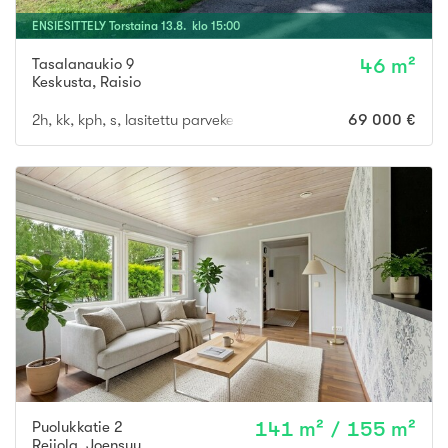
ENSIESITTELY
Torstaina
13
.
8
. klo
15
:
00
Tasalanaukio 9
46 m²
Keskusta
,
Raisio
2h, kk, kph, s, lasitettu parveke
69 000 €
Puolukkatie 2
141 m² / 155 m²
Reijola
,
Joensuu