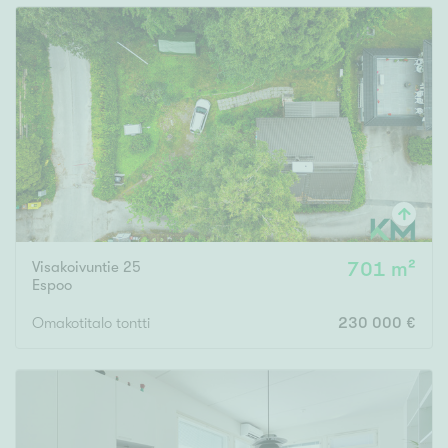
Visakoivuntie 25
701 m²
Espoo
Omakotitalo tontti
230 000 €