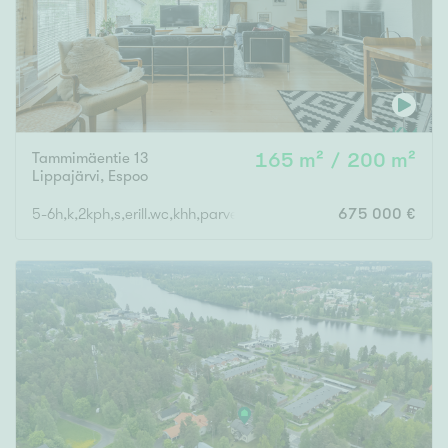
Tammimäentie 13
165 m² / 200 m²
Lippajärvi
,
Espoo
5-6h,k,2kph,s,erill.wc,khh,parveke,terassi+varasto 35m2
675 000 €