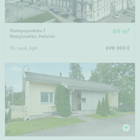
Rahapajankatu 1
69 m²
Katajanokka
,
Helsinki
3h, avok, kph
698 000 €