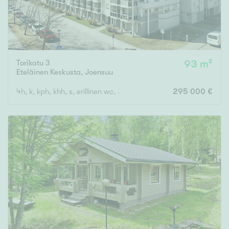
Torikatu 3
93 m²
Eteläinen Keskusta
,
Joensuu
4h, k, kph, khh, s, erillinen wc, 2 vaatehuonetta ( yj. 4+k+s)
295 000 €