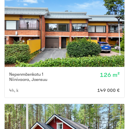
Nepenmäenkatu 1
126 m²
Niinivaara
,
Joensuu
4h, k
149 000 €