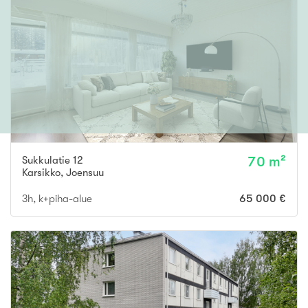
Sukkulatie 12
70 m²
Karsikko
,
Joensuu
3h, k+piha-alue
65 000 €