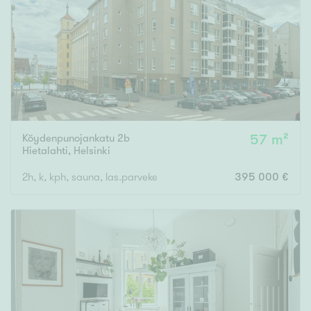
Tyydyttävä
Välttävä
Ominaisuudet
Hissi
Järvi- tai merinäköala
Maalämpö
Köydenpunojankatu 2b
57 m²
Hietalahti
,
Helsinki
Oma ranta
2h, k, kph, sauna, las.parveke
395 000 €
Oma sauna
Parveke
Senioriasunto