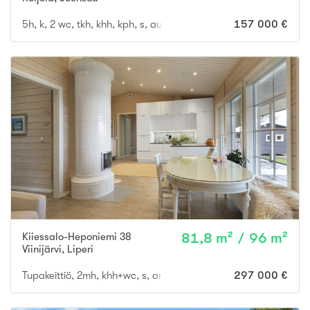
5h, k, 2 wc, tkh, khh, kph, s, autokatos kahdelle autolle
157 000 €
Kiiessalo-Heponiemi 38
81,8 m² / 96 m²
Viinijärvi
,
Liperi
Tupakeittiö, 2mh, khh+wc, s, arkieteinen/tekn. tila, rantasauna,
297 000 €