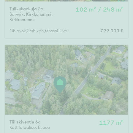
Tulikukankuja 2a
102 m² / 248 m²
Sarvvik, Kirkkonummi
,
Kirkkonummi
Oh,avok,2mh,kph,terassi+2var,saunaos,khh,vh,erill.wc,tekn.tila,
799 000 €
Tiiliskiventie 6a
1177 m²
Kattilalaakso
,
Espoo