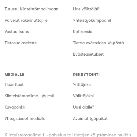
Tutustu Kiinteistömaailmaan
Hae välittäjää
Palvelut rakennuttajille
Yhteistyökumppanit
Vastuullisuus
Kotikansio
Tietosuojaseloste
Tietoa evästeiden käytöstä
Evästeasetukset
MEDIALLE
REKRYTOINTI
Tiedotteet
Yrittäjäksi
Kiinteistömaailma lyhyesti
Välittäjäksi
Kuvapankki
Uusi alalle?
Yhteystiedot medialle
Avoimet työpaikat
Kiinteistomaailma.fi -palvelun tai tietojen käyttäminen muihin