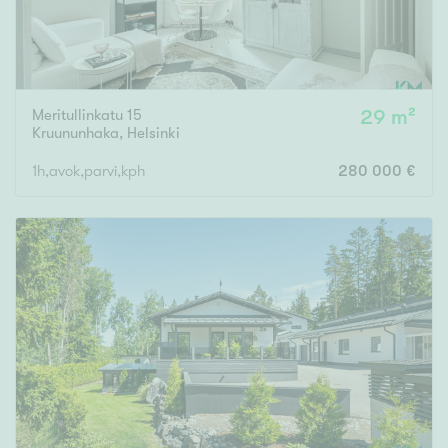
Meritullinkatu 15
29 m²
Kruununhaka
,
Helsinki
1h,avok,parvi,kph
280 000 €