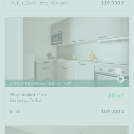
4h, k, s, 2xwc, lämpimät varastot, autokatos kahdelle autolle
119 000 €
ESITTELY
Keskiviikkona
12
.
8
. klo
14
:
00
Yliopistonkatu 14b
30 m²
Keskusta
,
Turku
1h, kk
159 000 €