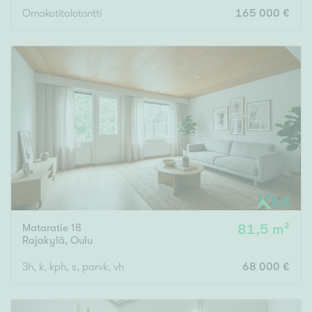
Omakotitalotontti
165 000 €
Mataratie 18
81,5 m²
Rajakylä
,
Oulu
3h, k, kph, s, parvk, vh
68 000 €