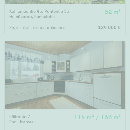
Kalliomäentie 4b, Päntöntie 3b
52 m²
Heinävaara
,
Kontiolahti
3h, suihkutila+saunarakennus, varastot
129 000 €
Köliranta 7
114 m² / 166 m²
Eno
,
Joensuu