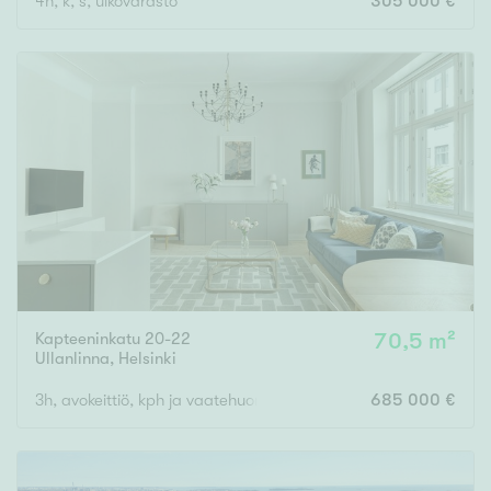
4h, k, s, ulkovarasto
305 000 €
Kapteeninkatu 20-22
70,5 m²
Ullanlinna
,
Helsinki
3h, avokeittiö, kph ja vaatehuone
685 000 €