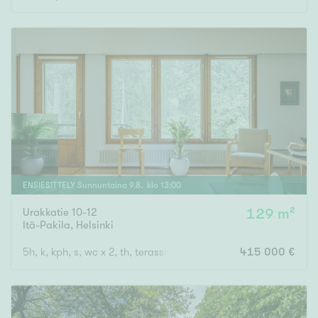
ENSIESITTELY
Sunnuntaina
9
.
8
. klo
13
:
00
Urakkatie 10-12
129 m²
Itä-Pakila
,
Helsinki
5h, k, kph, s, wc x 2, th, terassiparveke, vilpola, piha, autopaikk
415 000 €