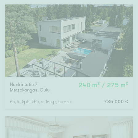
Hankintatie 7
240 m² / 275 m²
Metsokangas
,
Oulu
6h, k, kph, khh, s, las.p, terassi + autotalli
785 000 €