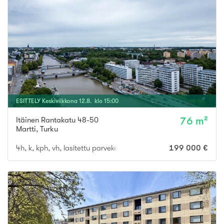
ESITTELY
Keskiviikkona
12
.
8
. klo
15
:
00
Itäinen Rantakatu 48-50
76 m²
Martti
,
Turku
4h, k, kph, vh, lasitettu parveke
199 000 €