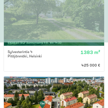
ENSIESITTELY
Sunnuntaina
9
.
8
. klo
14
:
00
Sylvesterintie 4
1383 m²
Pitäjänmäki
,
Helsinki
425 000 €