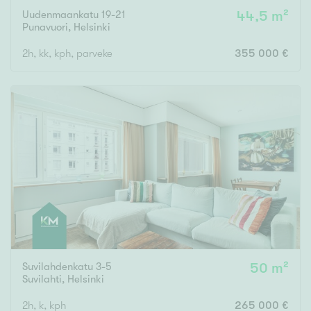
Uudenmaankatu 19-21
44,5 m²
Punavuori
,
Helsinki
2h, kk, kph, parveke
355 000 €
Suvilahdenkatu 3-5
50 m²
Suvilahti
,
Helsinki
2h, k, kph
265 000 €