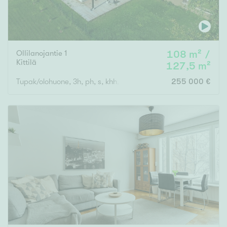
Ollilanojantie 1
108 m² /
Kittilä
127,5 m²
Tupak/olohuone, 3h, ph, s, khh, et, 2wc
255 000 €