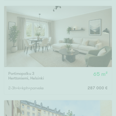
Rakennusvuosi
Uudiskohteet
Vain uudiskohteet
Ei uudiskohteita
Portimopolku 3
65 m²
Arvokohteet
Herttoniemi
,
Helsinki
Vain arvokohteet
Ei arvokohteita
2-3h+k+kph+parveke
287 000 €
Kunto
Hyvä