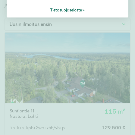
Tontti
jonka avulla löydät omien toiveidesi mukaisen kodin.
Vapaa-ajan asunto
Tietosuojaseloste
Toimitila
Uusin ilmoitus ensin
Autotalli
Muut
Hinta
000
000 €
Pinta-ala
Suntiontie 11
115 m²
Asuinpinta-ala
Kokonaispinta-ala
Nastola
,
Lahti
m²
4h+k+s+kph+2wc+khh/vh+p
129 500 €