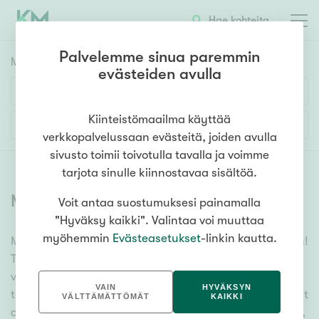
Hae kohteita
Palvelemme sinua paremmin
Myyntikohteet
HAE
evästeiden avulla
Huoneluku
Kiinteistömaailma käyttää
Lisää hakuehtoja
verkkopalvelussaan evästeitä, joiden avulla
1h
2h
3h
4h
5h+
sivusto toimii toivotulla tavalla ja voimme
tarjota sinulle kiinnostavaa sisältöä.
Myytävät asunnot
(
6378
)
Voit antaa suostumuksesi painamalla
Asuntotyyppi
"Hyväksy kaikki". Valintaa voi muuttaa
Kerros-/luhtitalo
myöhemmin
Evästeasetukset
-linkin kautta.
Meiltä löydät myytävät asunnot, oli tarpeesi mikä vain!
Rivitalo/paritalo
Tuhansien kohteiden ja satojen kiinteistönvälittäjien
Omakoti-/erillistalo
verkostomme auttaa sinua kenties elämäsi
VAIN
HYVÄKSYN
tärkeimmässä päätöksessä. Katso alta kaikki myytävät
Maa- tai metsätila
VÄLTTÄMÄTTÖMÄT
KAIKKI
asunnot. Hyödynnä myös kätevää hakutyökaluamme,