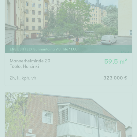
Tyydyttävä
Välttävä
Ominaisuudet
Hissi
ENSIESITTELY
Sunnuntaina
9
.
8
. klo
11
:
00
Järvi- tai merinäköala
Maalämpö
Mannerheimintie 29
59,5 m²
Töölö
,
Helsinki
Oma ranta
2h, k, kph, vh
323 000 €
Oma sauna
Parveke
Senioriasunto