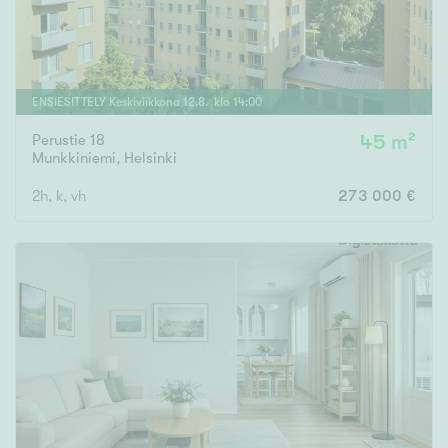
ENSIESITTELY
Keskiviikkona
12
.
8
. klo
14
:
00
Perustie 18
45 m²
Munkkiniemi
,
Helsinki
2h, k, vh
273 000 €