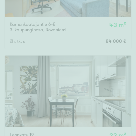
Karhunkaatajantie 6-8
43 m²
3. kaupunginosa
,
Rovaniemi
2h, tk, s
84 000 €
Leonkatu 19
23 m²