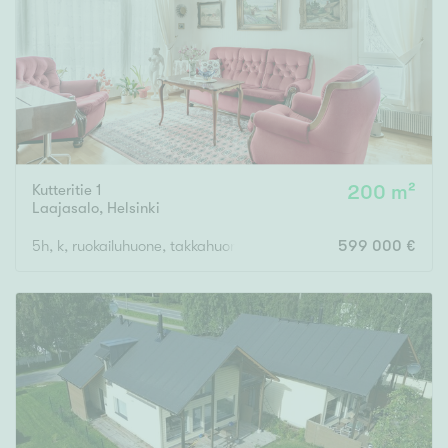
Kutteritie 1
200 m²
Laajasalo
,
Helsinki
5h, k, ruokailuhuone, takkahuone, kph, sauna, 2x wc, khh
599 000 €