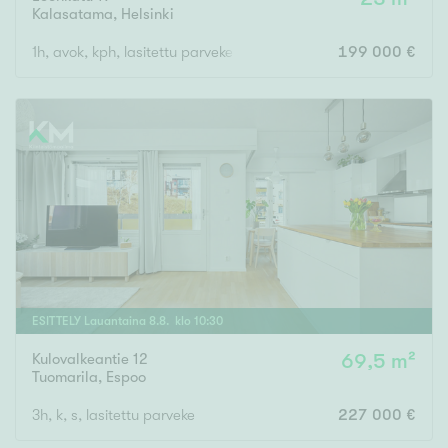
Kalasatama
,
Helsinki
1h, avok, kph, lasitettu parveke
199 000 €
ESITTELY
Lauantaina
8
.
8
. klo
10
:
30
Kulovalkeantie 12
69,5 m²
Tuomarila
,
Espoo
3h, k, s, lasitettu parveke
227 000 €