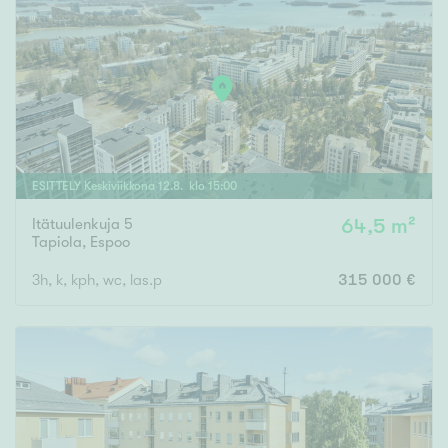
ESITTELY
Keskiviikkona
12
.
8
. klo
15
:
00
Itätuulenkuja 5
64,5 m²
Tapiola
,
Espoo
3h, k, kph, wc, las.p
315 000 €