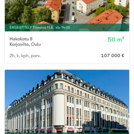
ENSIESITTELY
Tiistaina
11
.
8
. klo
14
:
00
Hakakatu 8
50 m²
Karjasilta
,
Oulu
2h, k, kph, parv.
107 000 €