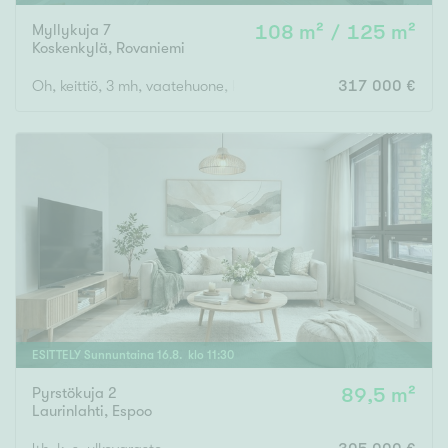
Myllykuja 7
108 m² / 125 m²
Koskenkylä
,
Rovaniemi
Oh, keittiö, 3 mh, vaatehuone, kodinhoitohuone, wc, kylpyhuone,
317 000 €
ESITTELY
Sunnuntaina
16
.
8
. klo
11
:
30
Pyrstökuja 2
89,5 m²
Laurinlahti
,
Espoo