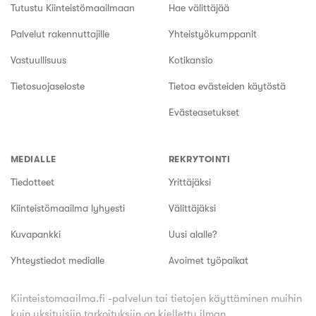
Tutustu Kiinteistömaailmaan
Hae välittäjää
Palvelut rakennuttajille
Yhteistyökumppanit
Vastuullisuus
Kotikansio
Tietosuojaseloste
Tietoa evästeiden käytöstä
Evästeasetukset
MEDIALLE
REKRYTOINTI
Tiedotteet
Yrittäjäksi
Kiinteistömaailma lyhyesti
Välittäjäksi
Kuvapankki
Uusi alalle?
Yhteystiedot medialle
Avoimet työpaikat
Kiinteistomaailma.fi -palvelun tai tietojen käyttäminen muihin
kuin yksityisiin tarkoituksiin on kielletty ilman