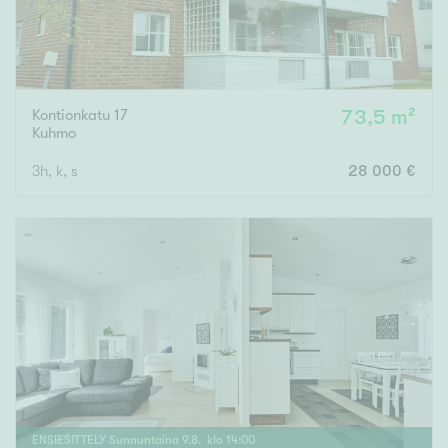
Kontionkatu 17
73,5 m²
Kuhmo
3h, k, s
28 000 €
ENSIESITTELY
Sunnuntaina
9
.
8
. klo
14
:
00