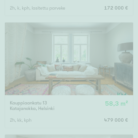
2h, k, kph, lasitettu parveke
172 000 €
Kauppiaankatu 13
58,3 m²
Katajanokka
,
Helsinki
2h, kk, kph
479 000 €