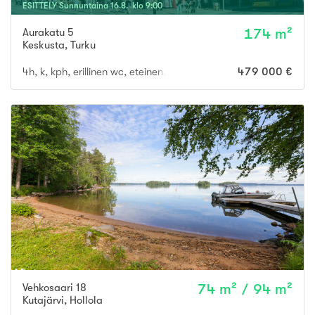
ESITTELY
Sunnuntaina
16
.
8
. klo
9
:
00
Aurakatu 5
174 m²
Keskusta
,
Turku
4h, k, kph, erillinen wc, eteinen, p
479 000 €
Vehkosaari 18
74 m² / 94 m²
Kutajärvi
,
Hollola