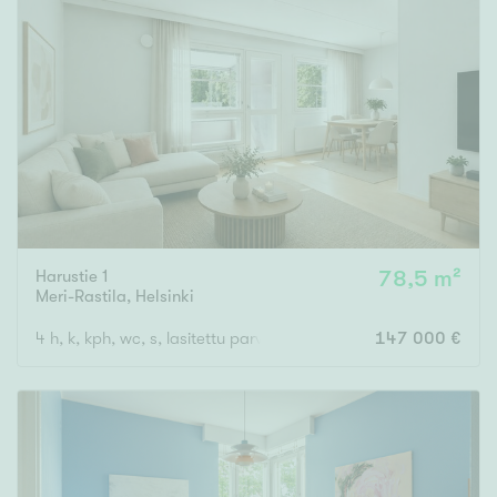
Harustie 1
78,5 m²
Meri-Rastila
,
Helsinki
4 h, k, kph, wc, s, lasitettu parveke
147 000 €