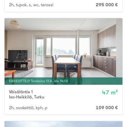
2h, tupak, s, wc, terassi
295 000 €
ENSIESITTELY
Torstaina
13
.
8
. klo
14
:
00
Väisäläntie 1
47 m²
Iso-Heikkilä
,
Turku
2h, avokeittiö, kph, p
109 000 €