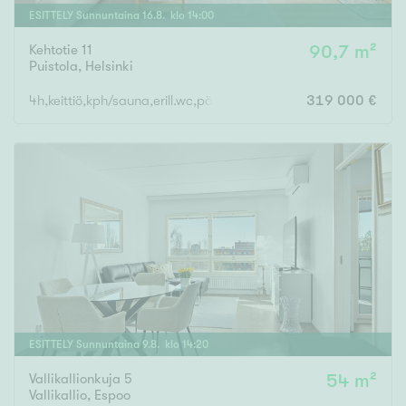
ESITTELY
Sunnuntaina
16
.
8
. klo
14
:
00
Kehtotie 11
90,7 m²
Puistola
,
Helsinki
4h,keittiö,kph/sauna,erill.wc,päätypiha
319 000 €
ESITTELY
Sunnuntaina
9
.
8
. klo
14
:
20
Vallikallionkuja 5
54 m²
Vallikallio
,
Espoo