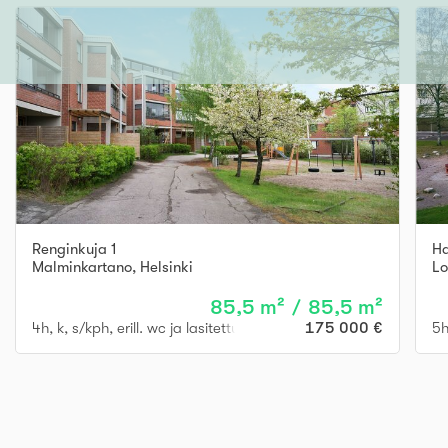
Renginkuja 1
Ha
Malminkartano
,
Helsinki
Lo
85,5 m² / 85,5 m²
4h, k, s/kph, erill. wc ja lasitettu parveke
175 000 €
5h