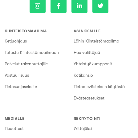
KIINTEISTÖMAAILMA
ASIAKKAILLE
Ketjuohjaus
Lähin Kiinteistömaailma
Tutustu Kiinteistömaailmaan
Hae välittäjää
Palvelut rakennuttajille
Yhteistyökumppanit
Vastuullisuus
Kotikansio
Tietosuojaseloste
Tietoa evästeiden käytöstä
Evästeasetukset
MEDIALLE
REKRYTOINTI
Tiedotteet
Yrittäjäksi