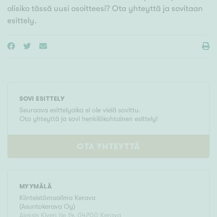
olisiko tässä uusi osoitteesi? Ota yhteyttä ja sovitaan
esittely.
SOVI ESITTELY
Seuraava esittelyaika ei ole vielä sovittu.
Ota yhteyttä ja sovi henkilökohtainen esittely!
OTA YHTEYTTÄ
MYYMÄLÄ
Kiinteistömaailma
Kerava
(
Asuntokerava Oy
)
Aleksis Kiven tie 14
,
04200
Kerava