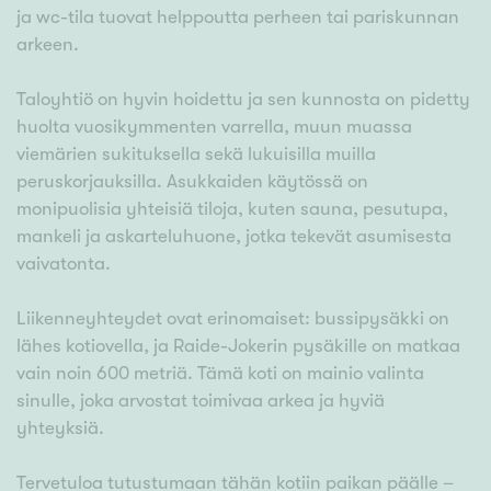
ja wc-tila tuovat helppoutta perheen tai pariskunnan
arkeen.
Taloyhtiö on hyvin hoidettu ja sen kunnosta on pidetty
huolta vuosikymmenten varrella, muun muassa
viemärien sukituksella sekä lukuisilla muilla
peruskorjauksilla. Asukkaiden käytössä on
monipuolisia yhteisiä tiloja, kuten sauna, pesutupa,
mankeli ja askarteluhuone, jotka tekevät asumisesta
vaivatonta.
Liikenneyhteydet ovat erinomaiset: bussipysäkki on
lähes kotiovella, ja Raide-Jokerin pysäkille on matkaa
vain noin 600 metriä. Tämä koti on mainio valinta
sinulle, joka arvostat toimivaa arkea ja hyviä
yhteyksiä.
Tervetuloa tutustumaan tähän kotiin paikan päälle –