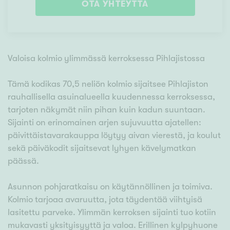
OTA YHTEYTTÄ
Valoisa kolmio ylimmässä kerroksessa Pihlajistossa
Tämä kodikas 70,5 neliön kolmio sijaitsee Pihlajiston
rauhallisella asuinalueella kuudennessa kerroksessa,
tarjoten näkymät niin pihan kuin kadun suuntaan.
Sijainti on erinomainen arjen sujuvuutta ajatellen:
päivittäistavarakauppa löytyy aivan vierestä, ja koulut
sekä päiväkodit sijaitsevat lyhyen kävelymatkan
päässä.
Asunnon pohjaratkaisu on käytännöllinen ja toimiva.
Kolmio tarjoaa avaruutta, jota täydentää viihtyisä
lasitettu parveke. Ylimmän kerroksen sijainti tuo kotiin
mukavasti yksityisyyttä ja valoa. Erillinen kylpyhuone