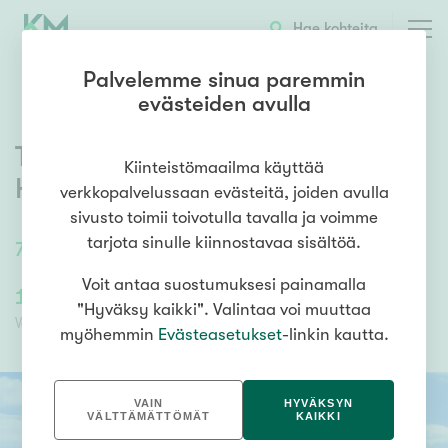
OTA YHTEYTTÄ
ESITTELY
KOHTEEN TIEDOT
Hae kohteita
Palvelemme sinua paremmin
evästeiden avulla
Tiirismaantie 6
,
Pihlajisto
,
Kiinteistömaailma käyttää
Helsinki
verkkopalvelussaan evästeitä, joiden avulla
sivusto toimii toivotulla tavalla ja voimme
tarjota sinulle kiinnostavaa sisältöä.
70,5
m²
/
70,5
m²
3h, k, k, wc, kph, las.p
Voit antaa suostumuksesi painamalla
145 000,00 €
145 000,00 €
"Hyväksy kaikki". Valintaa voi muuttaa
Velaton hinta
Myyntihinta
myöhemmin
Evästeasetukset
-linkin kautta.
VAIN
HYVÄKSYN
VÄLTTÄMÄTTÖMÄT
KAIKKI