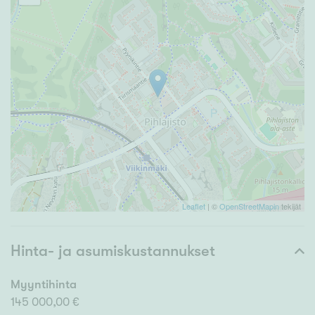
Leaflet
| ©
OpenStreetMapin
tekijät
Hinta- ja asumiskustannukset
Myyntihinta
145 000,00 €