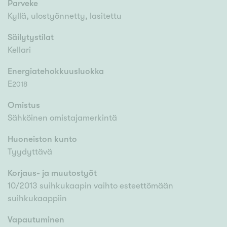
Parveke
Kyllä, ulostyönnetty, lasitettu
Säilytystilat
Kellari
Energiatehokkuusluokka
E
2018
Omistus
Sähköinen omistajamerkintä
Huoneiston kunto
Tyydyttävä
Korjaus- ja muutostyöt
10/2013 suihkukaapin vaihto esteettömään
suihkukaappiin
Vapautuminen