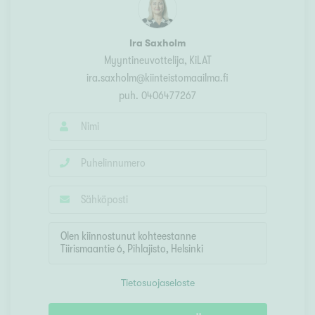
Ira Saxholm
Myyntineuvottelija
, KiLAT
ira.saxholm@kiinteistomaailma.fi
puh.
0406477267
Tietosuojaseloste