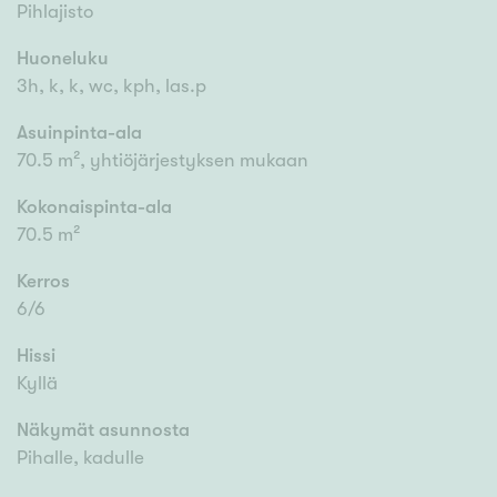
Pihlajisto
Huoneluku
3h, k, k, wc, kph, las.p
Asuinpinta-ala
70.5 m², yhtiöjärjestyksen mukaan
Kokonaispinta-ala
70.5 m²
Kerros
6/6
Hissi
Kyllä
Näkymät asunnosta
Pihalle, kadulle