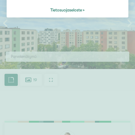
Tietosuojaseloste
Parvekenäkymä
19