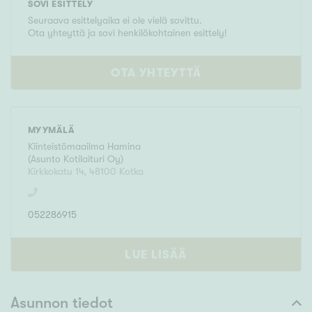
SOVI ESITTELY
Seuraava esittelyaika ei ole vielä sovittu.
Ota yhteyttä ja sovi henkilökohtainen esittely!
OTA YHTEYTTÄ
MYYMÄLÄ
Kiinteistömaailma
Hamina
(
Asunto Kotilaituri Oy
)
Kirkkokatu 14
,
48100
Kotka
052286915
LUE LISÄÄ
Asunnon tiedot