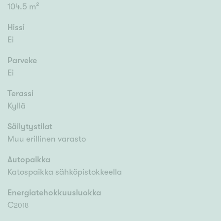
104.5 m²
Hissi
Ei
Parveke
Ei
Terassi
Kyllä
Säilytystilat
Muu erillinen varasto
Autopaikka
Katospaikka sähköpistokkeella
Energiatehokkuusluokka
C
2018