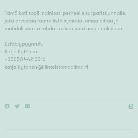
Tämä koti sopii mainiosti perheelle tai pariskunnalle,
joka arvostaa rauhallista sijaintia, omaa pihaa ja
mahdollisuutta tehdä kodista juuri oman näköinen.
Esittelypyynnöt,
Katja Kytönen
+35850 462 3316
katja.kytonen@kiinteistomaailma.fi