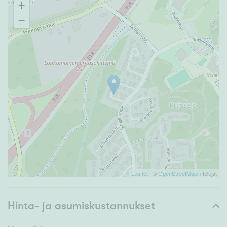
+
−
Leaflet
| ©
OpenStreetMapin
tekijät
Hinta- ja asumiskustannukset