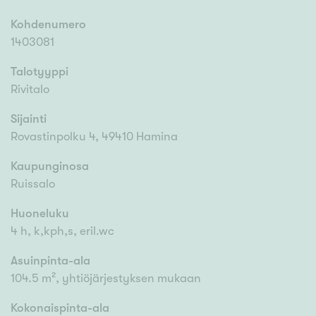
Kohdenumero
1403081
Talotyyppi
Rivitalo
Sijainti
Rovastinpolku 4, 49410 Hamina
Kaupunginosa
Ruissalo
Huoneluku
4 h, k,kph,s, eril.wc
Asuinpinta-ala
104.5 m², yhtiöjärjestyksen mukaan
Kokonaispinta-ala