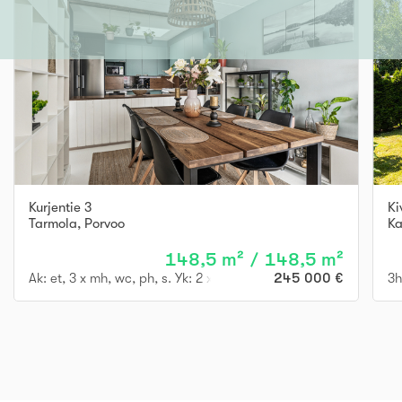
Kurjentie 3
Ki
Tarmola
,
Porvoo
Ka
148,5 m² / 148,5 m²
Ak: et, 3 x mh, wc, ph, s. Yk: 2 x mh, oh, rt, k, kph, parv.
245 000 €
3h