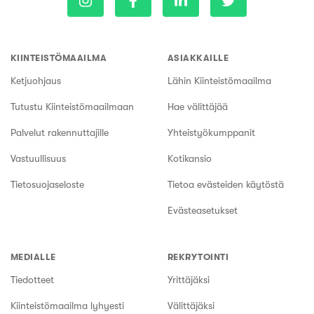
KIINTEISTÖMAAILMA
ASIAKKAILLE
Ketjuohjaus
Lähin Kiinteistömaailma
Tutustu Kiinteistömaailmaan
Hae välittäjää
Palvelut rakennuttajille
Yhteistyökumppanit
Vastuullisuus
Kotikansio
Tietosuojaseloste
Tietoa evästeiden käytöstä
Evästeasetukset
MEDIALLE
REKRYTOINTI
Tiedotteet
Yrittäjäksi
Kiinteistömaailma lyhyesti
Välittäjäksi