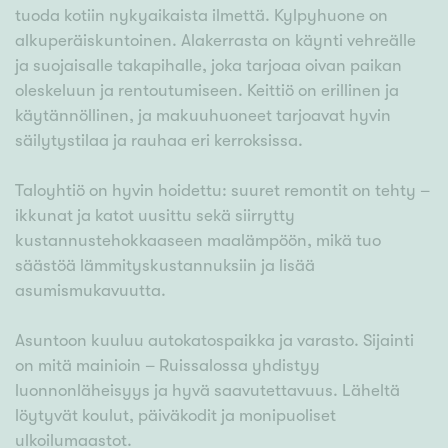
tuoda kotiin nykyaikaista ilmettä. Kylpyhuone on
alkuperäiskuntoinen. Alakerrasta on käynti vehreälle
ja suojaisalle takapihalle, joka tarjoaa oivan paikan
oleskeluun ja rentoutumiseen. Keittiö on erillinen ja
käytännöllinen, ja makuuhuoneet tarjoavat hyvin
säilytystilaa ja rauhaa eri kerroksissa.
Taloyhtiö on hyvin hoidettu: suuret remontit on tehty –
ikkunat ja katot uusittu sekä siirrytty
kustannustehokkaaseen maalämpöön, mikä tuo
säästöä lämmityskustannuksiin ja lisää
asumismukavuutta.
Asuntoon kuuluu autokatospaikka ja varasto. Sijainti
on mitä mainioin – Ruissalossa yhdistyy
luonnonläheisyys ja hyvä saavutettavuus. Läheltä
löytyvät koulut, päiväkodit ja monipuoliset
ulkoilumaastot.