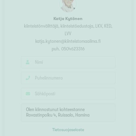
Katja Kytönen
kiinteistönvälittäjä, kiinteistöedustaja
, LKV, KED,
LVV
katja.kytonen@kiinteistomaailma.fi
puh.
0504623316
Tietosuojaseloste