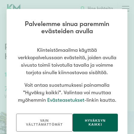
OTA YHTEYTTÄ
ESITTELY
KOHTEEN TIEDOT
Hae kohteita
Palvelemme sinua paremmin
evästeiden avulla
Rovastinpolku 4
,
Ruissalo
,
Kiinteistömaailma käyttää
Hamina
verkkopalvelussaan evästeitä, joiden avulla
sivusto toimii toivotulla tavalla ja voimme
tarjota sinulle kiinnostavaa sisältöä.
104,5
m²
/
104,5
m²
4 h, k,kph,s, eril.wc
Voit antaa suostumuksesi painamalla
75 000,00 €
68 244,95 €
"Hyväksy kaikki". Valintaa voi muuttaa
Velaton hinta
Myyntihinta
myöhemmin
Evästeasetukset
-linkin kautta.
VAIN
HYVÄKSYN
VÄLTTÄMÄTTÖMÄT
KAIKKI