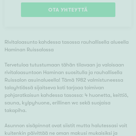
OTA YHTEYTTÄ
Rivitaloasunto kahdessa tasossa rauhallisella alueella
Haminan Ruissalossa
Tervetuloa tutustumaan tähän tilavaan ja valoisaan
rivitaloasuntoon Haminan suositulla ja rauhallisella
Ruissalon asuinalueella! Tämä 1982 valmistuneessa
taloyhtiössä sijaitseva koti tarjoaa toimivan
pohjaratkaisun kahdessa tasossa: 4 huonetta, keittiö,
sauna, kylpyhuone, erillinen wc sekä suojaisa
takapiha.
Asunnon sisäpinnat ovat siistit mutta halutessasi voit
kuitenkin päivittää ne oman makusi mukaisiksi ja