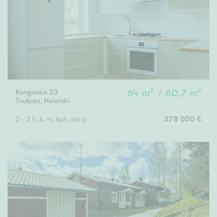
Kongontie 23
64 m² / 60,7 m²
Toukola
,
Helsinki
2 - 3 h, k, rt, kph, las.p
378 000 €