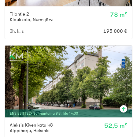
Tilantie 2
78 m²
Klaukkala
,
Nurmijärvi
3h, k, s
195 000 €
ENSIESITTELY
Sunnuntaina
9
.
8
. klo
14
:
00
Aleksis Kiven katu 48
52,5 m²
Alppiharju
,
Helsinki