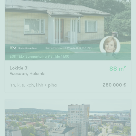
ESITTELY
Sunnuntaina
9
.
8
. klo
11
:
00
Lokitie 31
88 m²
Vuosaari
,
Helsinki
4h, k, s, kph, khh + piha
280 000 €