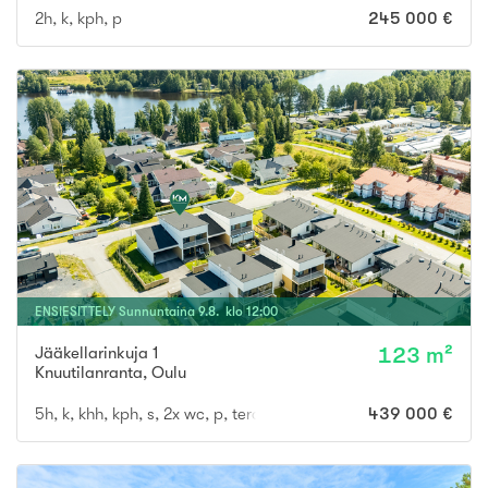
2h, k, kph, p
245 000 €
ENSIESITTELY
Sunnuntaina
9
.
8
. klo
12
:
00
Jääkellarinkuja 1
123 m²
Knuutilanranta
,
Oulu
5h, k, khh, kph, s, 2x wc, p, terassi
439 000 €