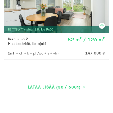
ESITTELY
Tiistaina
18
.
8
. klo
14
:
00
Kurnukuja 2
82 m² / 126 m²
Hiekkasärkät
,
Kalajoki
2mh + oh + k + ph/wc + s + vh + wc
147 000 €
LATAA LISÄÄ (30 / 6381)