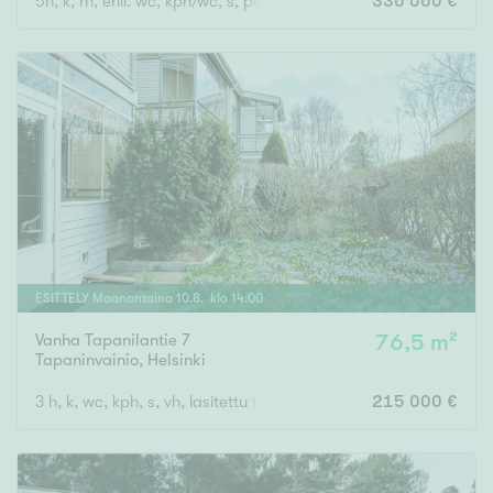
5h, k, rh, erill. wc, kph/wc, s, pesut., ph, varasto ja askh/teknine
330 000 €
ESITTELY
Maanantaina
10
.
8
. klo
14
:
00
Vanha Tapanilantie 7
76,5 m²
Tapaninvainio
,
Helsinki
3 h, k, wc, kph, s, vh, lasitettu terassi, piha
215 000 €