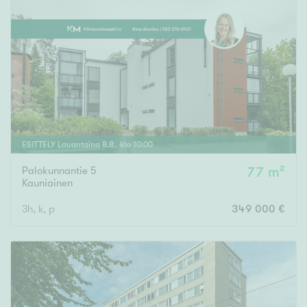
ESITTELY
Lauantaina
8
.
8
. klo
10
:
00
Palokunnantie 5
77 m²
Kauniainen
3h, k, p
349 000 €