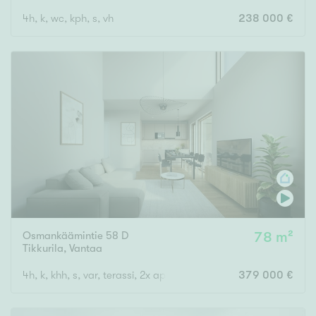
4h, k, wc, kph, s, vh
238 000 €
Osmankäämintie 58 D
78 m²
Tikkurila
,
Vantaa
4h, k, khh, s, var, terassi, 2x ap
379 000 €