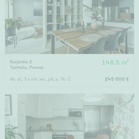
Tyydyttävä
Välttävä
Ominaisuudet
Hissi
Järvi- tai merinäköala
Maalämpö
Kurjentie 3
148,5 m²
Tarmola
,
Porvoo
Oma ranta
Ak: et, 3 x mh, wc, ph, s. Yk: 2 x mh, oh, rt, k, kph, parv.
245 000 €
Oma sauna
Parveke
Senioriasunto