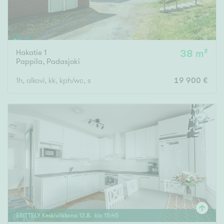
Hakatie 1
38 m²
Pappila
,
Padasjoki
1h, alkovi, kk, kph/wc, s
19 900 €
ESITTELY
Keskiviikkona
12
.
8
. klo
15
:
45