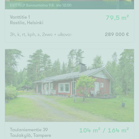
ESITTELY
Sunnuntaina
9
.
8
. klo
12
:
00
Vanttitie 1
79,5 m²
Rastila
,
Helsinki
3h, k, rt, kph, s, 2xwc + ulkovarasto ja piha
289 000 €
Taulaniementie 39
104 m² / 164 m²
Taulakylä
,
Tampere