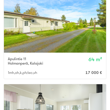
Apulintie 11
64 m²
Holmanperä
,
Kalajoki
1mh,oh,k,ph/wc,vh
17 000 €