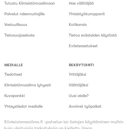
Tutustu Kiinteistömaailmaan
Hae välittäjää
Palvelut rakennuttajille
Yhteistyökumppanit
Vastuullisuus
Kotikansio
Tietosuojaseloste
Tietoa evästeiden käytöstä
Evästeasetukset
MEDIALLE
REKRYTOINTI
Tiedotteet
Yrittäjäksi
Kiinteistömaailma lyhyesti
Välittäjäksi
Kuvapankki
Uusi alalle?
Yhteystiedot medialle
Avoimet työpaikat
Kiinteistomaailma.fi -palvelun tai tietojen käyttäminen muihin
kuin yksityisiin tarkoituksiin on kielletty ilman