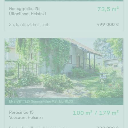
Neitsytpolku 2b
73,5 m²
Ullanlinna
,
Helsinki
2h, k, alkovi, halli, kph
499 000 €
ENSIESITTELY
Sunnuntaina
9
.
8
. klo
10
:
00
Peräsintie 15
100 m² / 179 m²
Vuosaari
,
Helsinki