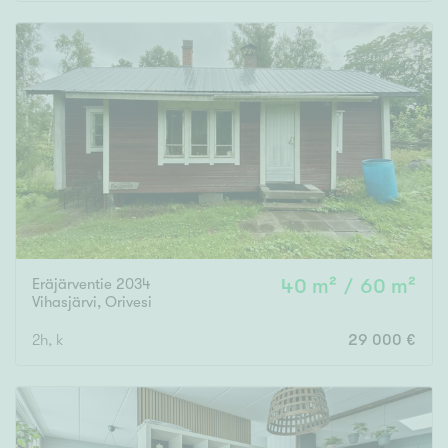
Rakennusvuosi
Uudiskohteet
Vain uudiskohteet
Ei uudiskohteita
Eräjärventie 2034
40 m² / 60 m²
Arvokohteet
Vihasjärvi
,
Orivesi
Vain arvokohteet
Ei arvokohteita
2h, k
29 000 €
Kunto
Hyvä