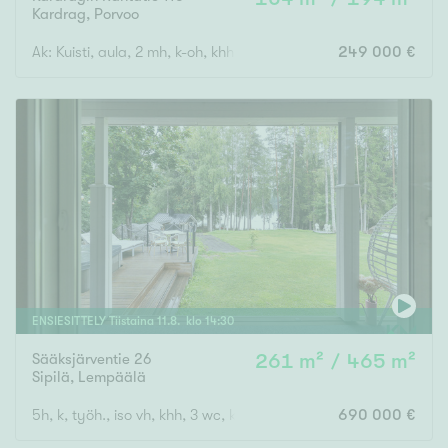
Kardrag
,
Porvoo
Ak: Kuisti, aula, 2 mh, k-oh, khh, wc, ph, s. Yk: Aula, 2 mh.
249 000 €
ENSIESITTELY
Tiistaina
11
.
8
. klo
14
:
30
Sääksjärventie 26
261 m² / 465 m²
Sipilä
,
Lempäälä
5h, k, työh., iso vh, khh, 3 wc, kph, s, iso autotalli, var., pihasa
690 000 €