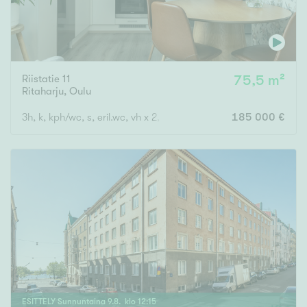
Riistatie 11
75,5 m²
Ritaharju
,
Oulu
3h, k, kph/wc, s, eril.wc, vh x 2, var., lasitettu parveke
185 000 €
ESITTELY
Sunnuntaina
9
.
8
. klo
12
:
15