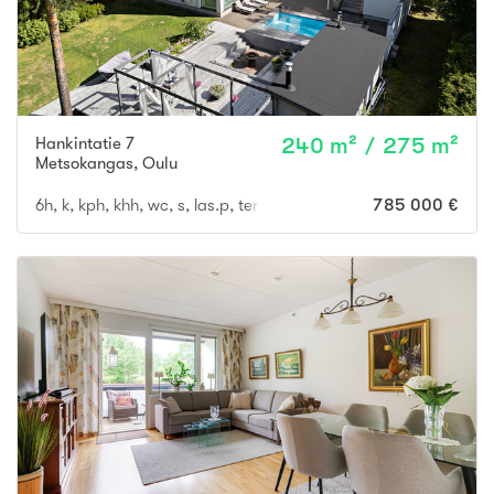
Hankintatie 7
240 m² / 275 m²
Metsokangas
,
Oulu
6h, k, kph, khh, wc, s, las.p, terassi + autotalli
785 000 €