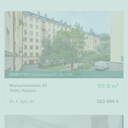
ENSIESITTELY
Sunnuntaina
9
.
8
. klo
11
:
00
Mannerheimintie 29
59,5 m²
Töölö
,
Helsinki
2h, k, kph, vh
323 000 €