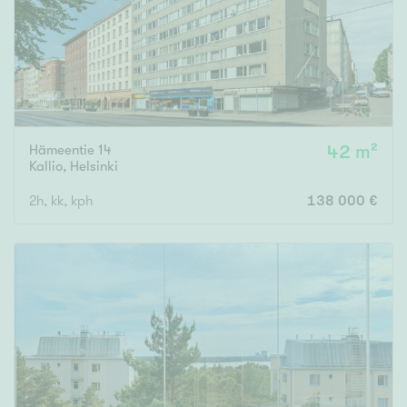
Hämeentie 14
42 m²
Kallio
,
Helsinki
2h, kk, kph
138 000 €