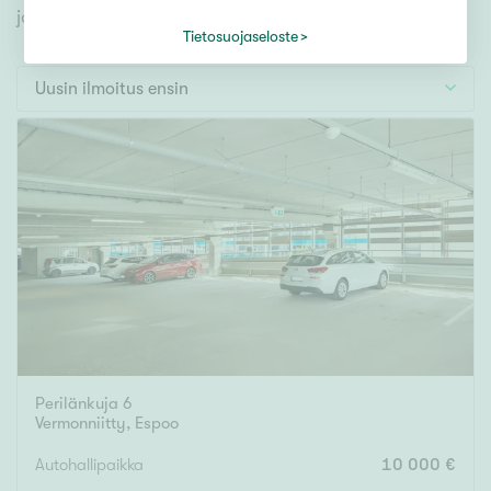
Tontti
jonka avulla löydät omien toiveidesi mukaisen kodin.
Vapaa-ajan asunto
Tietosuojaseloste
Toimitila
Uusin ilmoitus ensin
Autotalli
Muut
Hinta
000
000 €
Pinta-ala
Perilänkuja 6
Asuinpinta-ala
Kokonaispinta-ala
Vermonniitty
,
Espoo
m²
Autohallipaikka
10 000 €