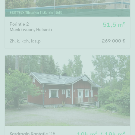
ESITTELY
Tiistaina
11
.
8
. klo
15
:
15
Porintie 2
51,5 m²
Munkkivuori
,
Helsinki
2h, k, kph, las.p
269 000 €
Kardragin Rantatie 115
104 m² / 194 m²