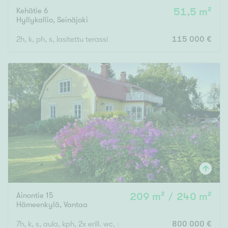
Kehätie 6
51,5 m²
Hyllykallio
,
Seinäjoki
2h, k, ph, s, lasitettu terassi
115 000 €
Ainontie 15
209 m² / 240 m²
Hämeenkylä
,
Vantaa
7h, k, s, aula, kph, 2x erill. wc, parveke, lasikuisti
800 000 €