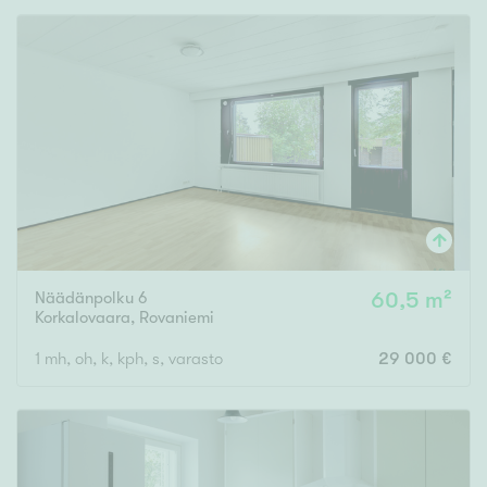
Näädänpolku 6
60,5 m²
Korkalovaara
,
Rovaniemi
1 mh, oh, k, kph, s, varasto
29 000 €