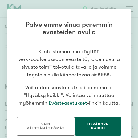
Hae kohteita
Palvelemme sinua paremmin
Myyntikohteet
HAE
evästeiden avulla
Huoneluku
Kiinteistömaailma käyttää
Lisää hakuehtoja
verkkopalvelussaan evästeitä, joiden avulla
1h
2h
3h
4h
5h+
sivusto toimii toivotulla tavalla ja voimme
tarjota sinulle kiinnostavaa sisältöä.
Myytävät asunnot
(
6381
)
Voit antaa suostumuksesi painamalla
Asuntotyyppi
"Hyväksy kaikki". Valintaa voi muuttaa
Kerros-/luhtitalo
myöhemmin
Evästeasetukset
-linkin kautta.
Meiltä löydät myytävät asunnot, oli tarpeesi mikä vain!
Rivitalo/paritalo
Tuhansien kohteiden ja satojen kiinteistönvälittäjien
Omakoti-/erillistalo
verkostomme auttaa sinua kenties elämäsi
VAIN
HYVÄKSYN
tärkeimmässä päätöksessä. Katso alta kaikki myytävät
Maa- tai metsätila
VÄLTTÄMÄTTÖMÄT
KAIKKI
asunnot. Hyödynnä myös kätevää hakutyökaluamme,