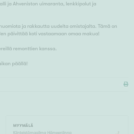
lli ja Ahveniston uimaranta, lenkkipolut ja
huomiota ja rakkautta uudelta omistajalta. Tämä on
uden päivittää koti vastaamaan omaa makua!
ereillä remonttien kanssa.
ikan päällä!
MYYMÄLÄ
Kiinteistömaailma
Hämeenlinna