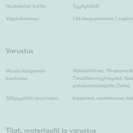
Huoneiston kunto
Tyydyttävä
Vapautuminen
1 kk kaupanteosta / sopi
Varustus
Muuta kauppaan
Sälekaihtimet. TV-antennit:
kuuluvaa
Tietoliikenneyhteydet: Kaa
palveluntarjoajalle (Telia).
Säilytystilat asunnossa
kaapistot, vaatehuone, talo
Tilat, materiaalit ja varustus