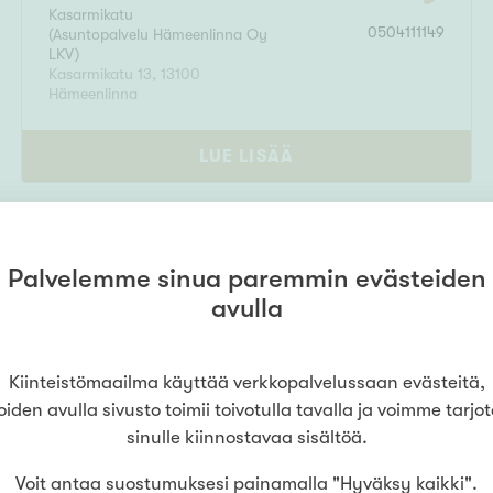
Kasarmikatu
0504111149
(
Asuntopalvelu Hämeenlinna Oy
LKV
)
Kasarmikatu 13
,
13100
Hämeenlinna
LUE LISÄÄ
Palvelemme sinua paremmin evästeiden
avulla
Kiinteistömaailma käyttää verkkopalvelussaan evästeitä,
oiden avulla sivusto toimii toivotulla tavalla ja voimme tarjo
sinulle kiinnostavaa sisältöä.
0 Hämeenlinna
Voit antaa suostumuksesi painamalla "Hyväksy kaikki".