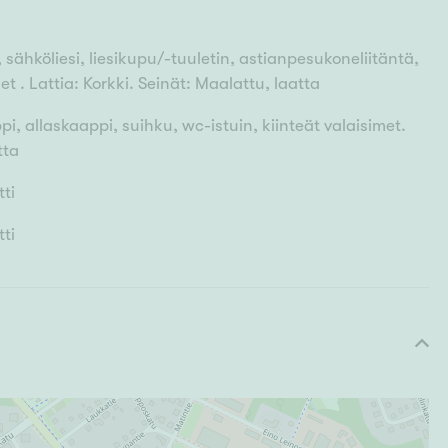
sähköliesi, liesikupu/-tuuletin, astianpesukoneliitäntä,
et . Lattia: Korkki. Seinät: Maalattu, laatta
pi, allaskaappi, suihku, wc-istuin, kiinteät valaisimet.
tta
tti
tti