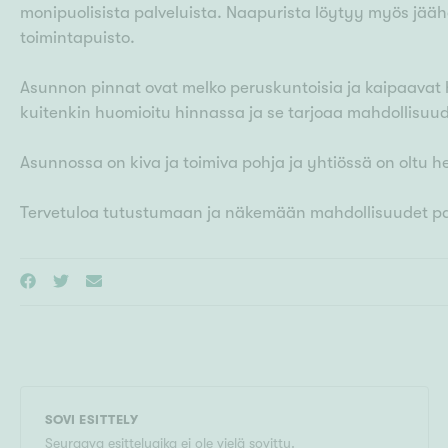
monipuolisista palveluista. Naapurista löytyy myös jääha
toimintapuisto.
Asunnon pinnat ovat melko peruskuntoisia ja kaipaavat 
kuitenkin huomioitu hinnassa ja se tarjoaa mahdollisu
Asunnossa on kiva ja toimiva pohja ja yhtiössä on oltu h
Tervetuloa tutustumaan ja näkemään mahdollisuudet pa
SOVI ESITTELY
Seuraava esittelyaika ei ole vielä sovittu.