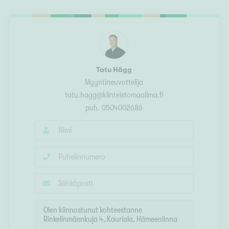
Ylivieska
Ylöjärvi
oki
rkulla
Tatu Hägg
Myyntineuvottelija
tatu.hagg@kiinteistomaailma.fi
puh.
0504002686