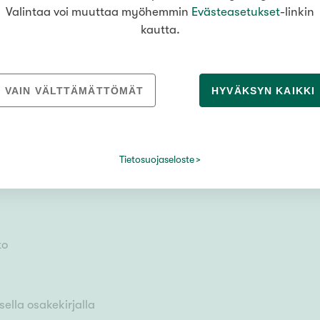
Valintaa voi muuttaa myöhemmin
Evästeasetukset
-linkin
kautta.
mukaan
VAIN VÄLTTÄMÄTTÖMÄT
HYVÄKSYN KAIKKI
Tietosuojaseloste
to
ella osakekirjalla