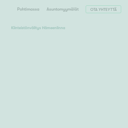
Pohtimassa
Asuntomyymälät
OTA YHTEYTTÄ
Kiinteistönvälitys Hämeenlinna
Hae postinumerosi perusteella
unnon ostajille
 liittyvät
T
Tahko
Tampere
Tornio
Turku
totoimeksianto
Tuusula
V
 meidät
Vaasa
Valkeakoski
Vantaa
tys alueellasi
Varkaus
Y
vaniemi