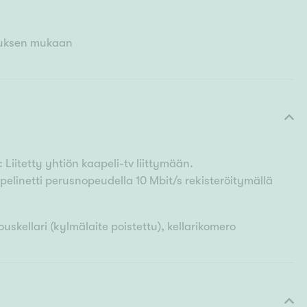
muksen mukaan
 Liitetty yhtiön kaapeli-tv liittymään.
pelinetti perusnopeudella 10 Mbit/s rekisteröitymällä
uskellari (kylmälaite poistettu), kellarikomero