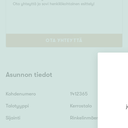
Ota yhteyttä ja sovi henkilökohtainen esittely!
OTA YHTEYTTÄ
Asunnon tiedot
Kohdenumero
1412365
Talotyyppi
Kerrostalo
j
Sijainti
Rinkelinmäenkuja 4, 1313