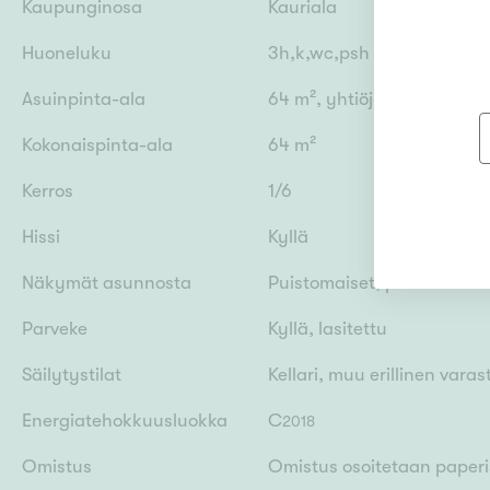
Kaupunginosa
Kauriala
Huoneluku
3h,k,wc,psh
Asuinpinta-ala
64 m², yhtiöjärjestyksen 
Kokonaispinta-ala
64 m²
Kerros
1/6
Hissi
Kyllä
Näkymät asunnosta
Puistomaiset, pihalle
Parveke
Kyllä, lasitettu
Säilytystilat
Kellari, muu erillinen varas
Energiatehokkuusluokka
C
2018
Omistus
Omistus osoitetaan paperis