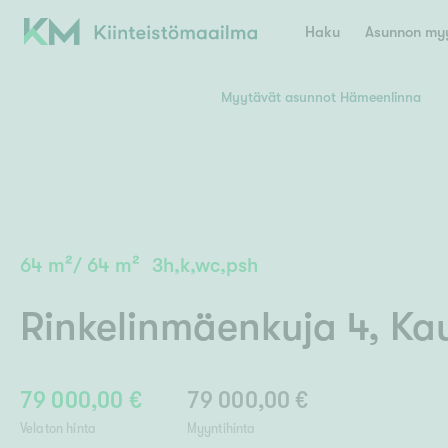
Haku
Asunnon myy
Myytävät asunnot Hämeenlinna
Valitse lähin myymäläpaikkakunta
Asun
E
K
Kiint
Tarj
Espoo
Ka
Ka
64
m²
/
64
m²
3h,k,wc,psh
Ki
Kiint
Ko
H
Digi
Rinkelinmäenkuja 4
,
Kau
Hamina
Helsinki
Hyvinkää
Avoi
L
Hämeenlinna
Lah
79 000,00 €
79 000,00 €
Lev
I
Päätök
Velaton hinta
Myyntihinta