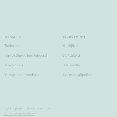
MEDIALLE
REKRYTOINTI
Tiedotteet
Yrittäjäksi
Kiinteistömaailma lyhyesti
Välittäjäksi
Kuvapankki
Uusi alalle?
Yhteystiedot medialle
Avoimet työpaikat
n yksityisiin tarkoituksiin on
a.
Sivun käyttöehdot