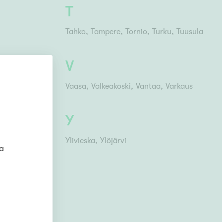
T
Tahko
Tampere
Tornio
Turku
Tuusula
V
Vaasa
Valkeakoski
Vantaa
Varkaus
Y
iemi
Ylivieska
Ylöjärvi
ta