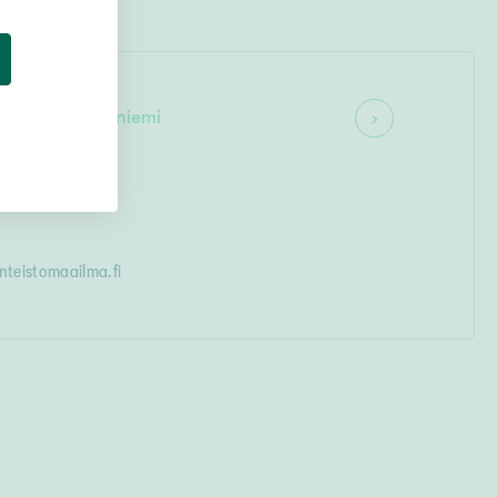
ma
Kotka Jumalniemi
600
Kotka
inteistomaailma.fi