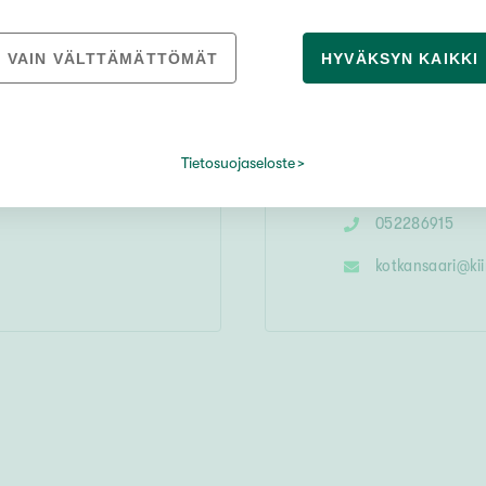
VAIN VÄLTTÄMÄTTÖMÄT
HYVÄKSYN KAIKKI
Kiinteistömaail
Jumalniementie 8
,
48
Tietosuojaseloste
052286915
kotkansaari
@
ki