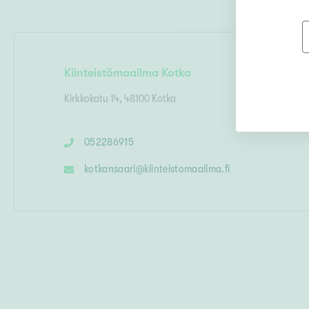
Kiinteistömaailma
Kotka
Kirkkokatu 14
,
48100
Kotka
052286915
kotkansaari
@
kiinteistomaailma.fi