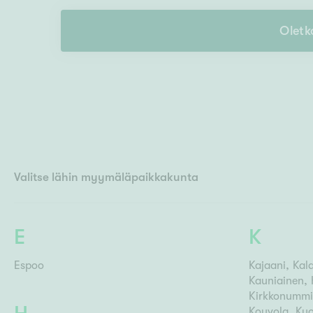
Ilmajoki
Ivalo
Asunto
M
Oletk
Kiintei
Mik
J
Joensuu
Jyväskylä
Järvenpää
N
No
Valitse lähin myymäläpaikkakunta
E
K
Espoo
Kajaani
Kala
Kauniainen
Kirkkonummi
Kouvola
Kuo