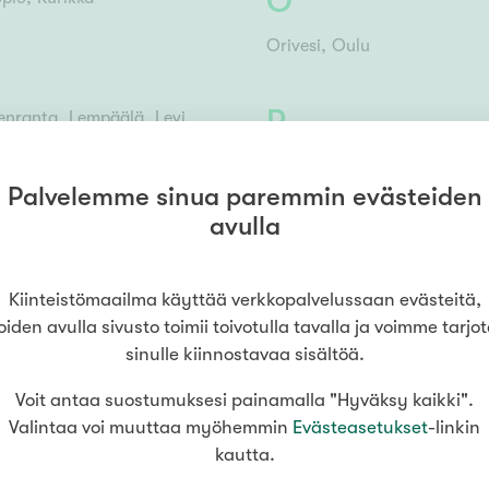
O
Orivesi
Oulu
P
enranta
Lempäälä
Levi
Pietarsaari
Porvoo
Palvelemme sinua paremmin evästeiden
avulla
R
ttä
Raasepori
Riihimäki
Rovan
Kiinteistömaailma käyttää verkkopalvelussaan evästeitä,
oiden avulla sivusto toimii toivotulla tavalla ja voimme tarjo
sinulle kiinnostavaa sisältöä.
Voit antaa suostumuksesi painamalla "Hyväksy kaikki".
Valintaa voi muuttaa myöhemmin
Evästeasetukset
-linkin
kautta.
a palvelee