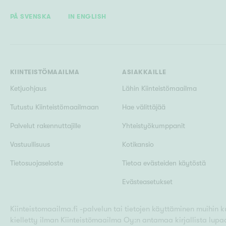
PÅ SVENSKA
IN ENGLISH
KIINTEISTÖMAAILMA
ASIAKKAILLE
Ketjuohjaus
Lähin Kiinteistömaailma
Tutustu Kiinteistömaailmaan
Hae välittäjää
Palvelut rakennuttajille
Yhteistyökumppanit
Vastuullisuus
Kotikansio
Tietosuojaseloste
Tietoa evästeiden käytöstä
Evästeasetukset
Kiinteistomaailma.fi -palvelun tai tietojen käyttäminen muihin kui
kielletty ilman Kiinteistömaailma Oy:n antamaa kirjallista lupa