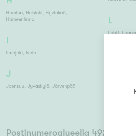
H
Hamina
Helsinki
Hyvinkää
L
Hämeenlinna
Lahti
Lappe
I
Lohja
Ilmajoki
Ivalo
M
J
Mikkeli
Män
Joensuu
Jyväskylä
Järvenpää
j
Postinumeroalueella 49210 Sinu