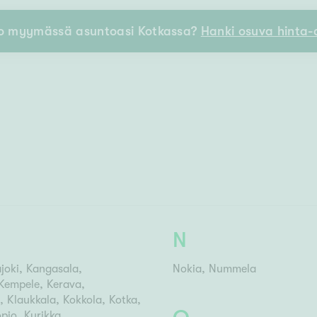
Senioriasuminen
jen hinnat
Valitse kiinteistönvälittäjä
o myymässä asuntoasi Kotkassa?
Hanki osuva hinta-a
S
stönvälitys alueellasi
Arviointipalvelu
keli
Mänttä
Salo
Savonlinna
Seinäj
Siilinjärvi
Sotkamo
Söde
kia
Nummela
N
joki
Kangasala
Nokia
Nummela
Kempele
Kerava
Klaukkala
Kokkola
Kotka
pio
Kurikka