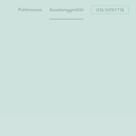
Pohtimassa
Asuntomyymälät
OTA YHTEYTTÄ
Hae postinumerosi perusteella
unnon ostajille
 liittyvät
T
Tahko
Tampere
Tornio
Turku
totoimeksianto
Tuusula
V
 meidät
Vaasa
Valkeakoski
Vantaa
tys alueellasi
Varkaus
Y
vaniemi