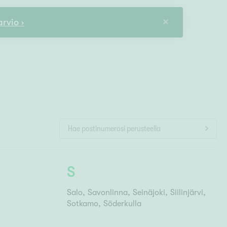
Ylivieska
Ylöjärvi
rvio ›
oki
rkulla
S
Salo
Savonlinna
Seinäjoki
Siilinjärvi
Sotkamo
Söderkulla