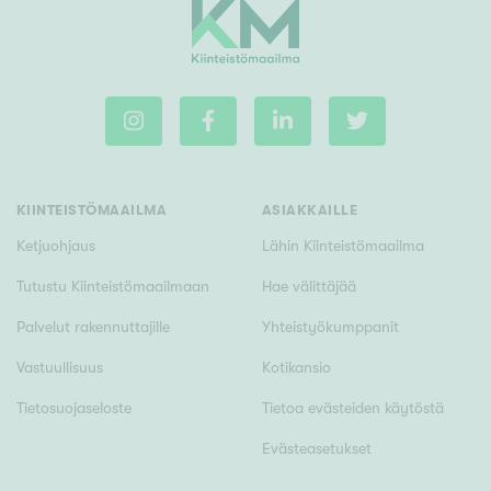
KIINTEISTÖMAAILMA
ASIAKKAILLE
Ketjuohjaus
Lähin Kiinteistömaailma
Tutustu Kiinteistömaailmaan
Hae välittäjää
Palvelut rakennuttajille
Yhteistyökumppanit
Vastuullisuus
Kotikansio
Tietosuojaseloste
Tietoa evästeiden käytöstä
Evästeasetukset