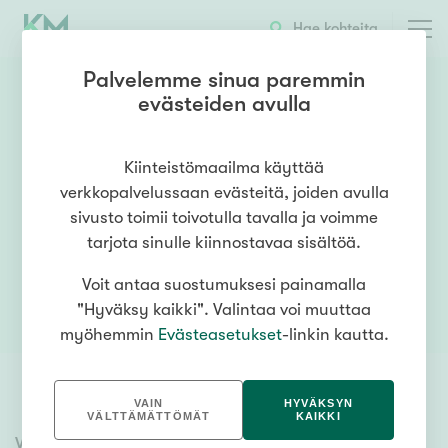
Hae kohteita
Palvelemme sinua paremmin
evästeiden avulla
Kiinteistömaailma käyttää
verkkopalvelussaan evästeitä, joiden avulla
Asuntomyymälät
sivusto toimii toivotulla tavalla ja voimme
tarjota sinulle kiinnostavaa sisältöä.
Voit antaa suostumuksesi painamalla
"Hyväksy kaikki". Valintaa voi muuttaa
myöhemmin
Evästeasetukset
-linkin kautta.
VAIN
HYVÄKSYN
VÄLTTÄMÄTTÖMÄT
KAIKKI
Valitse lähin myymäläpaikkakunta