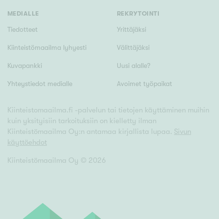
MEDIALLE
REKRYTOINTI
Tiedotteet
Yrittäjäksi
Kiinteistömaailma lyhyesti
Välittäjäksi
Kuvapankki
Uusi alalle?
Yhteystiedot medialle
Avoimet työpaikat
Kiinteistomaailma.fi -palvelun tai tietojen käyttäminen muihin
kuin yksityisiin tarkoituksiin on kielletty ilman
Kiinteistömaailma Oy:n antamaa kirjallista lupaa.
Sivun
käyttöehdot
Kiinteistömaailma Oy ©
2026