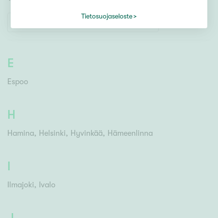
Tietosuojaseloste
E
Espoo
H
Hamina
Helsinki
Hyvinkää
Hämeenlinna
I
Ilmajoki
Ivalo
J