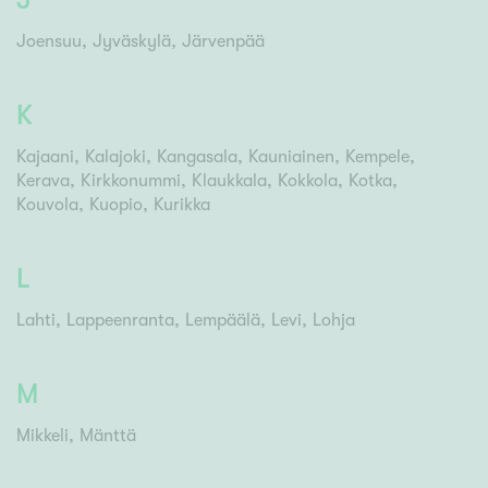
Joensuu
Jyväskylä
Järvenpää
K
Kajaani
Kalajoki
Kangasala
Kauniainen
Kempele
Kerava
Kirkkonummi
Klaukkala
Kokkola
Kotka
Kouvola
Kuopio
Kurikka
L
Lahti
Lappeenranta
Lempäälä
Levi
Lohja
M
Mikkeli
Mänttä