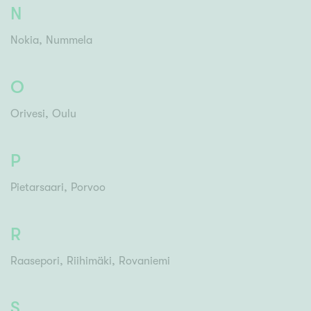
N
Nokia
Nummela
O
Orivesi
Oulu
P
Pietarsaari
Porvoo
R
Raasepori
Riihimäki
Rovaniemi
S