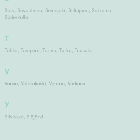
Salo
Savonlinna
Seinäjoki
Siilinjärvi
Sotkamo
Söderkulla
T
Tahko
Tampere
Tornio
Turku
Tuusula
V
Vaasa
Valkeakoski
Vantaa
Varkaus
Y
Ylivieska
Ylöjärvi