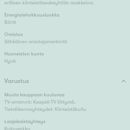
erillisen kiinteistöosakeyhtiön osakkeina.
Energiatehokkuusluokka
B
2018
Omistus
Sähköinen omistajamerkintä
Huoneiston kunto
Hyvä
Varustus
Muuta kauppaan kuuluvaa
TV-antennit: Kaapeli-TV liittymä.
Tietoliikenneyhteydet: Kiinteistökuitu
Laajakaistayhteys
Kuituverkko