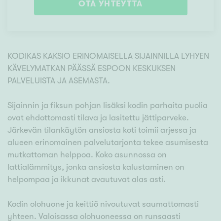
OTA YHTEYTTÄ
KODIKAS KAKSIO ERINOMAISELLA SIJAINNILLA LYHYEN
KÄVELYMATKAN PÄÄSSÄ ESPOON KESKUKSEN
PALVELUISTA JA ASEMASTA.
Sijainnin ja fiksun pohjan lisäksi kodin parhaita puolia
ovat ehdottomasti tilava ja lasitettu jättiparveke.
Järkevän tilankäytön ansiosta koti toimii arjessa ja
alueen erinomainen palvelutarjonta tekee asumisesta
mutkattoman helppoa. Koko asunnossa on
lattialämmitys, jonka ansiosta kalustaminen on
helpompaa ja ikkunat avautuvat alas asti.
Kodin olohuone ja keittiö nivoutuvat saumattomasti
yhteen. Valoisassa olohuoneessa on runsaasti