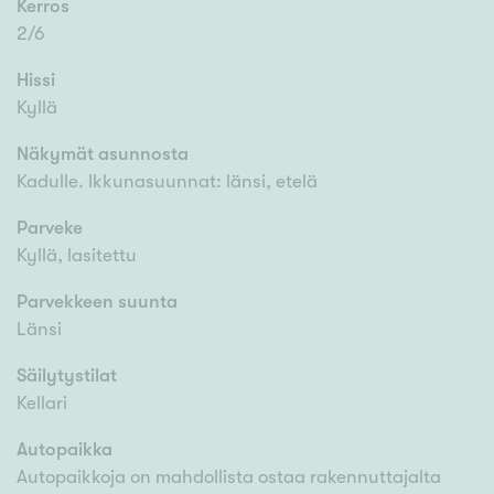
Kerros
2/6
Hissi
Kyllä
Näkymät asunnosta
Kadulle. Ikkunasuunnat: länsi, etelä
Parveke
Kyllä, lasitettu
Parvekkeen suunta
Länsi
Säilytystilat
Kellari
Autopaikka
Autopaikkoja on mahdollista ostaa rakennuttajalta