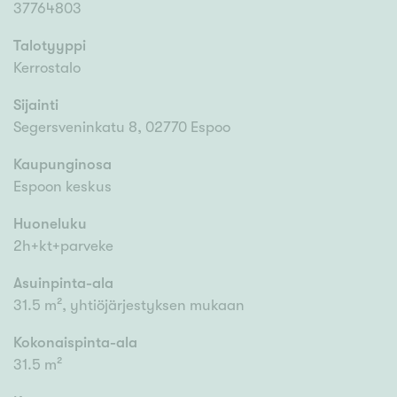
37764803
Talotyyppi
Kerrostalo
Sijainti
Segersveninkatu 8, 02770 Espoo
Kaupunginosa
Espoon keskus
Huoneluku
2h+kt+parveke
Asuinpinta-ala
31.5 m², yhtiöjärjestyksen mukaan
Kokonaispinta-ala
31.5 m²