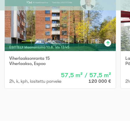
ESITTELY
Maanantaina
10
.
8
. klo
13
:
45
Viherlaaksonranta 15
La
Viherlaakso
,
Espoo
Pä
57,5 m² / 57,5 m²
2h, k, kph, lasitettu parveke
120 000 €
2h