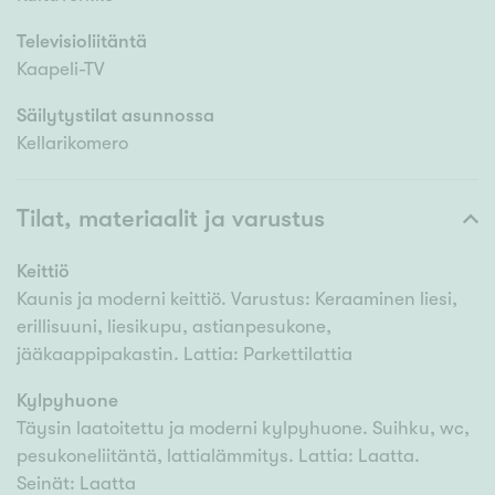
Televisioliitäntä
Kaapeli-TV
Säilytystilat asunnossa
Kellarikomero
Tilat, materiaalit ja varustus
Keittiö
Kaunis ja moderni keittiö. Varustus: Keraaminen liesi,
erillisuuni, liesikupu, astianpesukone,
jääkaappipakastin. Lattia: Parkettilattia
Kylpyhuone
Täysin laatoitettu ja moderni kylpyhuone. Suihku, wc,
pesukoneliitäntä, lattialämmitys. Lattia: Laatta.
Seinät: Laatta