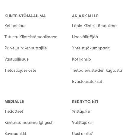
KIINTEISTÖMAAILMA
ASIAKKAILLE
Ketjuohjaus
Lähin Kiinteistömaailma
Tutustu Kiinteistömaailmaan
Hae välittäjää
Palvelut rakennuttajille
Yhteistyökumppanit
Vastuullisuus
Kotikansio
Tietosuojaseloste
Tietoa evästeiden käytöstä
Evästeasetukset
MEDIALLE
REKRYTOINTI
Tiedotteet
Yrittäjäksi
Kiinteistömaailma lyhyesti
Välittäjäksi
Kuvapankki
Uusi alalle?