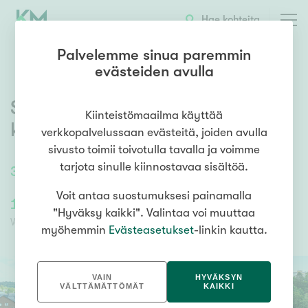
OTA YHTEYTTÄ
ESITTELY
KOHTEEN TIEDOT
Hae kohteita
Palvelemme sinua paremmin
evästeiden avulla
Segersveninkatu 8
,
Espoon
Kiinteistömaailma käyttää
keskus
,
Espoo
verkkopalvelussaan evästeitä, joiden avulla
sivusto toimii toivotulla tavalla ja voimme
tarjota sinulle kiinnostavaa sisältöä.
31,5
m²
/
31,5
m²
2h+kt+parveke
Voit antaa suostumuksesi painamalla
135 000,00 €
15 134,76 €
"Hyväksy kaikki". Valintaa voi muuttaa
Velaton hinta
Myyntihinta
myöhemmin
Evästeasetukset
-linkin kautta.
VAIN
HYVÄKSYN
VÄLTTÄMÄTTÖMÄT
KAIKKI