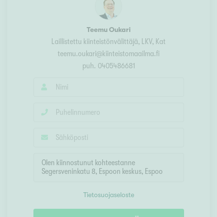
Teemu Oukari
Laillistettu kiinteistönvälittäjä, LKV, Kat
teemu.oukari@kiinteistomaailma.fi
puh.
0405486681
Tietosuojaseloste