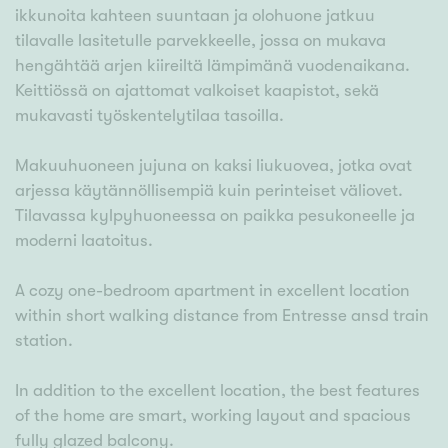
ikkunoita kahteen suuntaan ja olohuone jatkuu
tilavalle lasitetulle parvekkeelle, jossa on mukava
hengähtää arjen kiireiltä lämpimänä vuodenaikana.
Keittiössä on ajattomat valkoiset kaapistot, sekä
mukavasti työskentelytilaa tasoilla.
Makuuhuoneen jujuna on kaksi liukuovea, jotka ovat
arjessa käytännöllisempiä kuin perinteiset väliovet.
Tilavassa kylpyhuoneessa on paikka pesukoneelle ja
moderni laatoitus.
A cozy one-bedroom apartment in excellent location
within short walking distance from Entresse ansd train
station.
In addition to the excellent location, the best features
of the home are smart, working layout and spacious
fully glazed balcony.