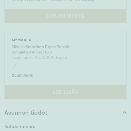
OTA YHTEYTTÄ
MYYMÄLÄ
Kiinteistömaailma
Espoo Tapiola
(
Amuletti Asunnot Oy
)
Tapionaukio 9 B
,
02100
Espoo
095259600
LUE LISÄÄ
Asunnon tiedot
Kohdenumero