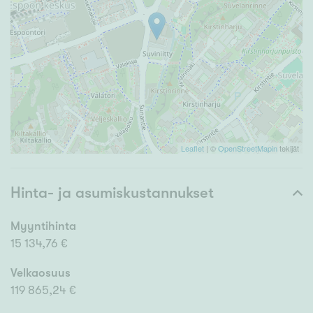
Leaflet
| ©
OpenStreetMapin
tekijät
Hinta- ja asumiskustannukset
Myyntihinta
15 134,76 €
Velkaosuus
119 865,24 €