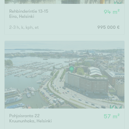
Rehbinderintie 13-15
94 m²
Eira
,
Helsinki
2-3 h, k, kph, et
995 000 €
Pohjoisranta 22
57 m²
Kruununhaka
,
Helsinki