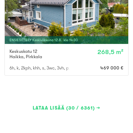
ENSIESITTELY
Keskiviikkona
12
.
8
. klo
14
:
30
Keskuskatu 12
268,5 m²
Haikka
,
Pirkkala
6h, k, 2kph, khh, s, 3wc, 3vh, p, terassi, läm.var, ak
469 000 €
LATAA LISÄÄ (30 / 6361)