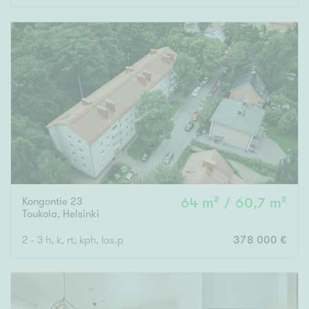
Kongontie 23
64 m² / 60,7 m²
Toukola
,
Helsinki
2 - 3 h, k, rt, kph, las.p
378 000 €