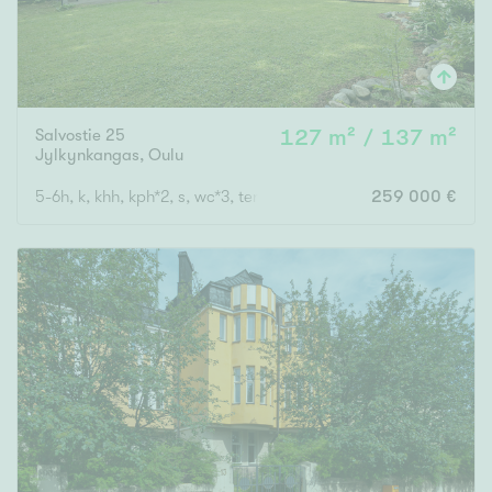
Salvostie 25
127 m² / 137 m²
Jylkynkangas
,
Oulu
5-6h, k, khh, kph*2, s, wc*3, terassi, parveke, ak
259 000 €