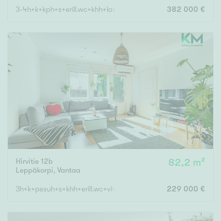
3-4h+k+kph+s+erill.wc+khh+lasitettu terassi+autokatos
382 000 €
Hirvitie 12b
82,2 m²
Leppäkorpi
,
Vantaa
3h+k+pesuh+s+khh+erill.wc+vh+var.
229 000 €