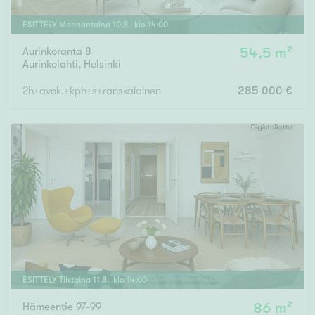
ESITTELY
Maanantaina
10
.
8
. klo
14
:
00
Aurinkoranta 8
54,5 m²
Aurinkolahti
,
Helsinki
2h+avok.+kph+s+ranskalainen parv.
285 000 €
ESITTELY
Tiistaina
11
.
8
. klo
14
:
00
Hämeentie 97-99
86 m²