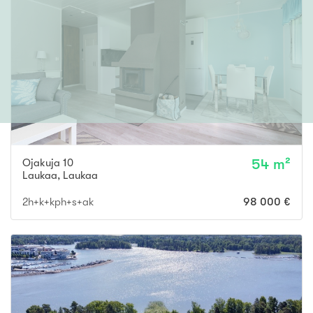
Ojakuja 10
54 m²
Laukaa
,
Laukaa
2h+k+kph+s+ak
98 000 €