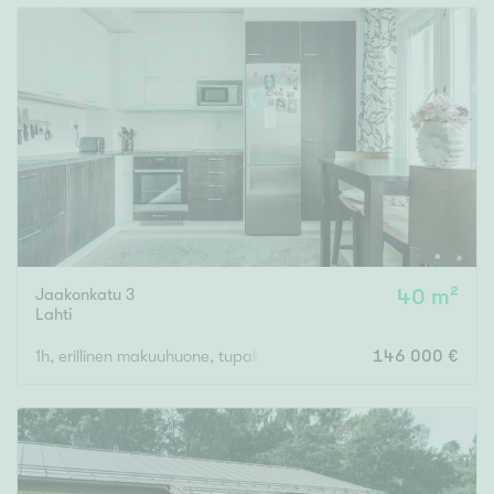
Jaakonkatu 3
40 m²
Lahti
1h, erillinen makuuhuone, tupakeittiö, s, p
146 000 €