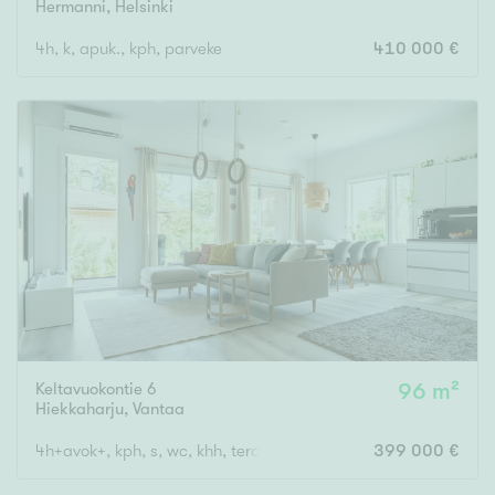
Hermanni
,
Helsinki
4h, k, apuk., kph, parveke
410 000 €
Keltavuokontie 6
96 m²
Hiekkaharju
,
Vantaa
4h+avok+, kph, s, wc, khh, terassi, var
399 000 €