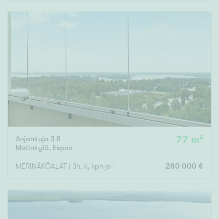
Rakennusvuosi
Uudiskohteet
Vain uudiskohteet
Ei uudiskohteita
Anjankuja 3 B
77 m²
Arvokohteet
Matinkylä
,
Espoo
Vain arvokohteet
Ei arvokohteita
MERINÄKÖALAT | 3h, k, kph ja las. parveke
280 000 €
Kunto
Hyvä