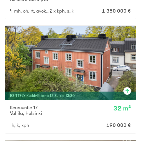
4 mh, oh, rt, avok., 2 x kph, s, khh, 3 x wc, terassi
1 350 000 €
ESITTELY
Keskiviikkona
12
.
8
. klo
13
:
30
Keuruuntie 17
32 m²
Vallila
,
Helsinki
1h, k, kph
190 000 €