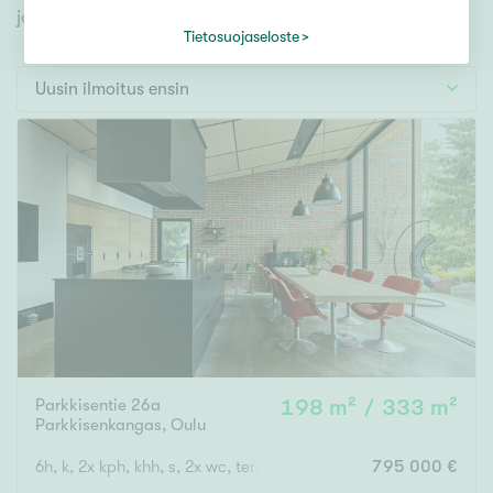
Tontti
jonka avulla löydät omien toiveidesi mukaisen kodin.
Vapaa-ajan asunto
Tietosuojaseloste
Toimitila
Uusin ilmoitus ensin
Autotalli
Muut
Hinta
000
000 €
Pinta-ala
Parkkisentie 26a
198 m² / 333 m²
Asuinpinta-ala
Kokonaispinta-ala
Parkkisenkangas
,
Oulu
m²
6h, k, 2x kph, khh, s, 2x wc, terassi + uima-allas
795 000 €