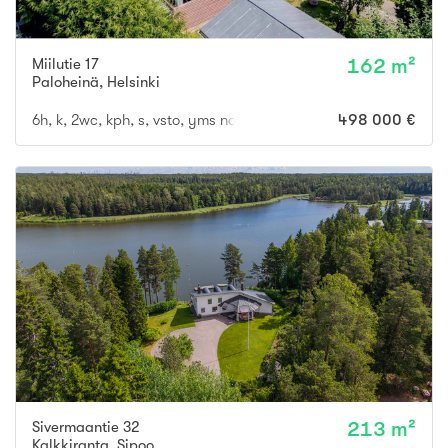
Miilutie 17
162 m²
Paloheinä
,
Helsinki
6h, k, 2wc, kph, s, vsto, yms noin 162 m2 + kellaritilat + ulkovaras
498 000 €
Sivermaantie 32
213 m²
Kalkkiranta
,
Sipoo