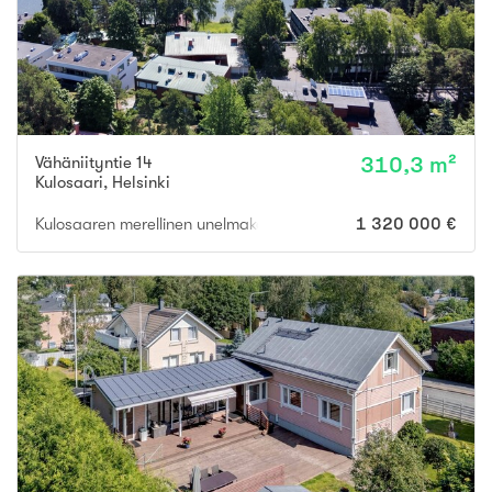
Vähäniityntie 14
310,3 m²
Kulosaari
,
Helsinki
Kulosaaren merellinen unelmakoti | Oma uima-allas | Hissi | Autota
1 320 000 €