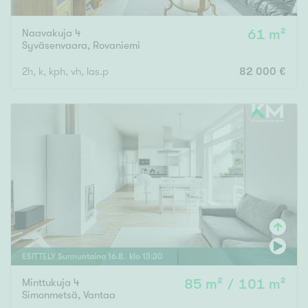
Naavakuja 4
61 m²
Syväsenvaara
,
Rovaniemi
2h, k, kph, vh, las.p
82 000 €
ESITTELY
Sunnuntaina
16
.
8
. klo
13
:
30
Minttukuja 4
85 m² / 101 m²
Simonmetsä
,
Vantaa