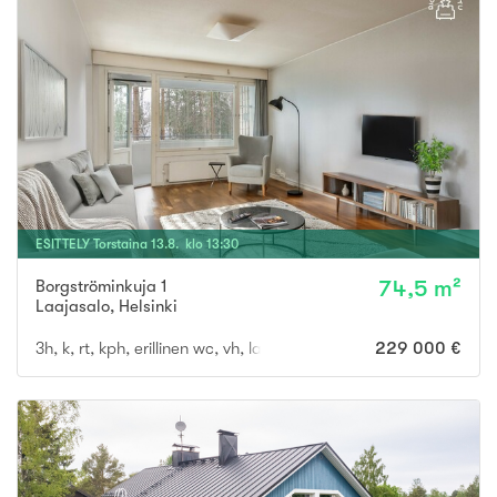
ESITTELY
Torstaina
13
.
8
. klo
13
:
30
Borgströminkuja 1
74,5 m²
Laajasalo
,
Helsinki
3h, k, rt, kph, erillinen wc, vh, lasitettu parveke
229 000 €