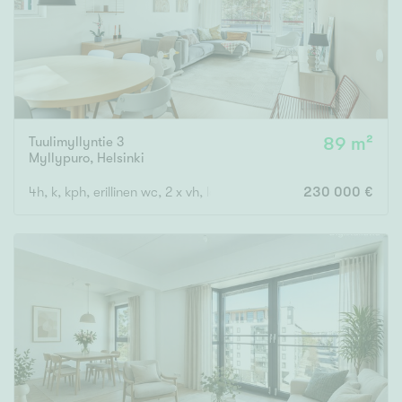
Tuulimyllyntie 3
89 m²
Myllypuro
,
Helsinki
4h, k, kph, erillinen wc, 2 x vh, lasitettu parveke
230 000 €