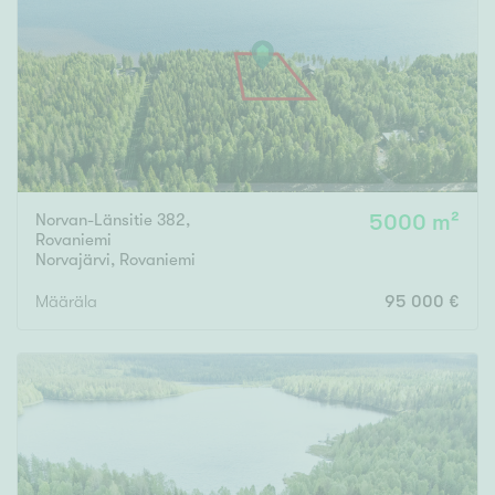
Tyydyttävä
Välttävä
Ominaisuudet
Hissi
Järvi- tai merinäköala
Maalämpö
Norvan-Länsitie 382,
5000 m²
Rovaniemi
Oma ranta
Norvajärvi
,
Rovaniemi
Oma sauna
Määräla
95 000 €
Parveke
Senioriasunto