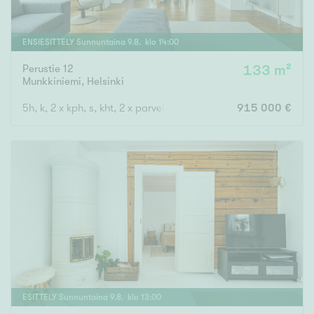
ENSIESITTELY
Sunnuntaina
9
.
8
. klo
14
:
00
Perustie 12
133 m²
Munkkiniemi
,
Helsinki
5h, k, 2 x kph, s, kht, 2 x parveke
915 000 €
ESITTELY
Sunnuntaina
9
.
8
. klo
13
:
00