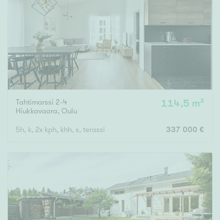
Tahtimarssi 2-4
114,5 m²
Hiukkavaara
,
Oulu
5h, k, 2x kph, khh, s, terassi
337 000 €