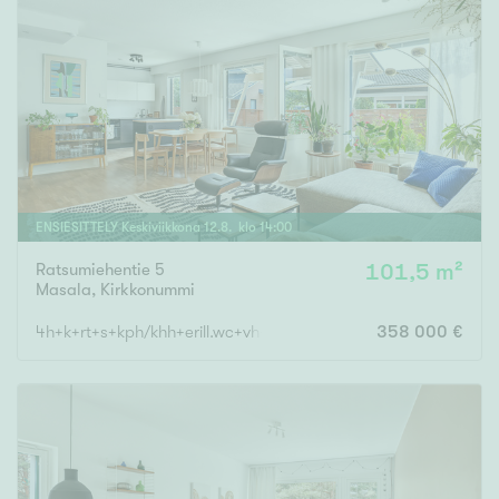
ENSIESITTELY
Keskiviikkona
12
.
8
. klo
14
:
00
Ratsumiehentie 5
101,5 m²
Masala
,
Kirkkonummi
4h+k+rt+s+kph/khh+erill.wc+vh+et+ tk
358 000 €