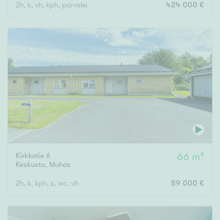
2h, k, vh, kph, parveke
424 000 €
Kirkkotie 6
66 m²
Keskusta
,
Muhos
2h, k, kph, s, wc, vh
89 000 €