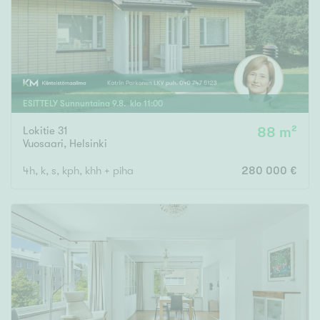
ESITTELY
Sunnuntaina
9
.
8
. klo
11
:
00
Lokitie 31
88 m²
Vuosaari
,
Helsinki
4h, k, s, kph, khh + piha
280 000 €