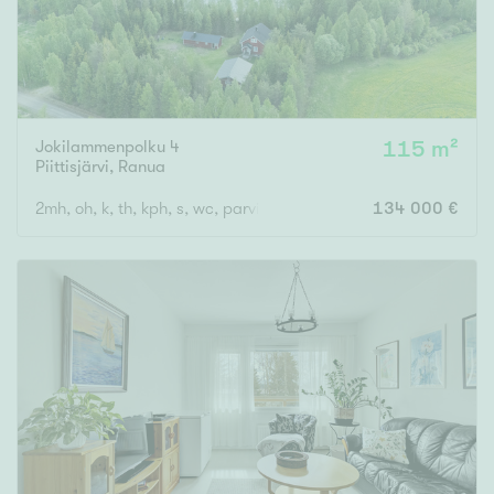
Jokilammenpolku 4
115 m²
Piittisjärvi
,
Ranua
2mh, oh, k, th, kph, s, wc, parvi
134 000 €