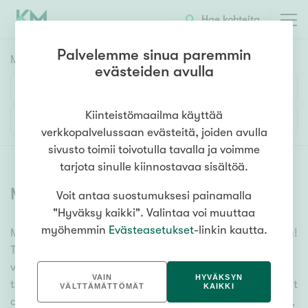
Hae kohteita
Palvelemme sinua paremmin
Myyntikohteet
HAE
evästeiden avulla
Huoneluku
Kiinteistömaailma käyttää
Lisää hakuehtoja
verkkopalvelussaan evästeitä, joiden avulla
1h
2h
3h
4h
5h+
sivusto toimii toivotulla tavalla ja voimme
tarjota sinulle kiinnostavaa sisältöä.
Myytävät asunnot
(
6361
)
Voit antaa suostumuksesi painamalla
Asuntotyyppi
"Hyväksy kaikki". Valintaa voi muuttaa
Kerros-/luhtitalo
myöhemmin
Evästeasetukset
-linkin kautta.
Meiltä löydät myytävät asunnot, oli tarpeesi mikä vain!
Rivitalo/paritalo
Tuhansien kohteiden ja satojen kiinteistönvälittäjien
Omakoti-/erillistalo
verkostomme auttaa sinua kenties elämäsi
VAIN
HYVÄKSYN
tärkeimmässä päätöksessä. Katso alta kaikki myytävät
Maa- tai metsätila
VÄLTTÄMÄTTÖMÄT
KAIKKI
asunnot. Hyödynnä myös kätevää hakutyökaluamme,