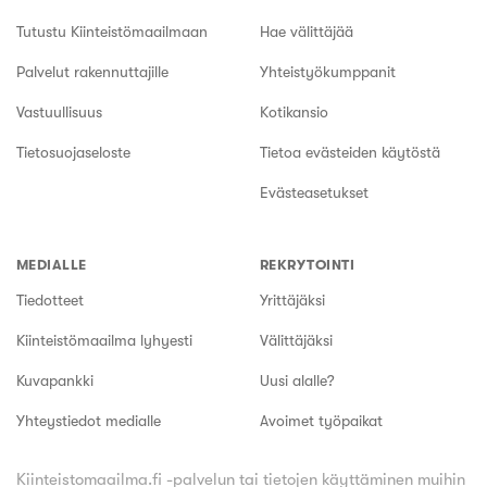
Tutustu Kiinteistömaailmaan
Hae välittäjää
Palvelut rakennuttajille
Yhteistyökumppanit
Vastuullisuus
Kotikansio
Tietosuojaseloste
Tietoa evästeiden käytöstä
Evästeasetukset
MEDIALLE
REKRYTOINTI
Tiedotteet
Yrittäjäksi
Kiinteistömaailma lyhyesti
Välittäjäksi
Kuvapankki
Uusi alalle?
Yhteystiedot medialle
Avoimet työpaikat
Kiinteistomaailma.fi -palvelun tai tietojen käyttäminen muihin