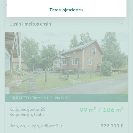
Tontti
jonka avulla löydät omien toiveidesi mukaisen kodin.
Vapaa-ajan asunto
Tietosuojaseloste
Toimitila
Uusin ilmoitus ensin
Autotalli
Muut
Hinta
000
000 €
Pinta-ala
ENSIESITTELY
Tiistaina
11
.
8
. klo
14
:
30
Kaijonharjuntie 23
99 m² / 186 m²
Asuinpinta-ala
Kokonaispinta-ala
Kaijonharju
,
Oulu
m²
3mh, oh, k, kph, erill.wc*2, s
229 000 €