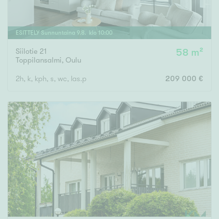
ESITTELY
Sunnuntaina
9
.
8
. klo
10
:
00
Siilotie 21
58 m²
Toppilansalmi
,
Oulu
2h, k, kph, s, wc, las.p
209 000 €