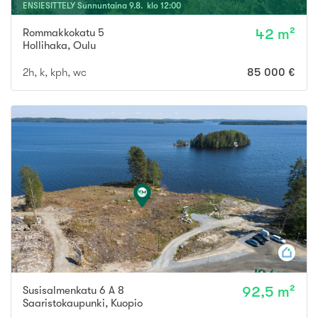
ENSIESITTELY
Sunnuntaina
9
.
8
. klo
12
:
00
Rommakkokatu 5
42 m²
Hollihaka
,
Oulu
2h, k, kph, wc
85 000 €
Susisalmenkatu 6 A 8
92,5 m²
Saaristokaupunki
,
Kuopio