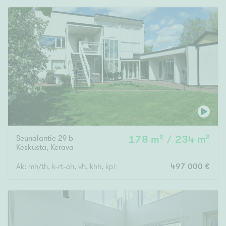
Seunalantie 29 b
178 m² / 234 m²
Keskusta
,
Kerava
Ak: mh/th, k-rt-oh, vh, khh, kph, s. Yk: 3 mh, kph, vh, terassi., 
497 000 €