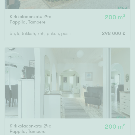
Kirkkoladonkatu 24a
200 m²
Pappila
,
Tampere
5h, k, takkah, khh, pukuh, pesuh, s, ask.h, kph/wc, erill.wc, vh x
298 000 €
Kirkkoladonkatu 24a
200 m²
Pappila
,
Tampere