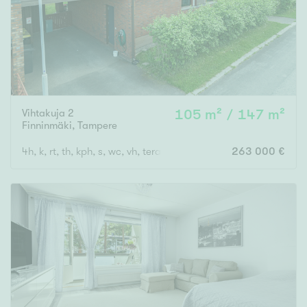
Vihtakuja 2
105 m² / 147 m²
Finninmäki
,
Tampere
4h, k, rt, th, kph, s, wc, vh, terassi, var, ak
263 000 €