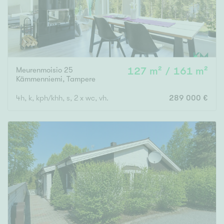
Meurenmoisio 25
127 m² / 161 m²
Kämmenniemi
,
Tampere
4h, k, kph/khh, s, 2 x wc, vh.
289 000 €