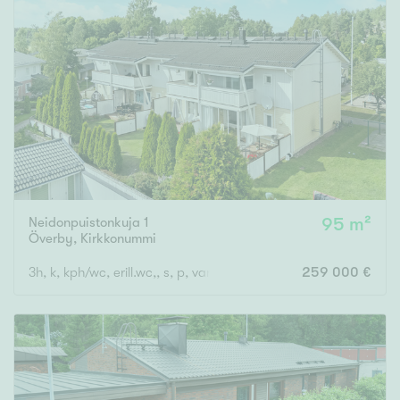
Neidonpuistonkuja 1
95 m²
Överby
,
Kirkkonummi
3h, k, kph/wc, erill.wc,, s, p, var, ak, terassi
259 000 €