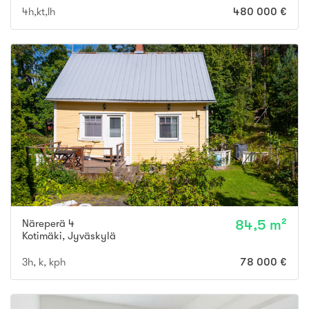
4h,kt,lh
480 000 €
Näreperä 4
84,5 m²
Kotimäki
,
Jyväskylä
3h, k, kph
78 000 €