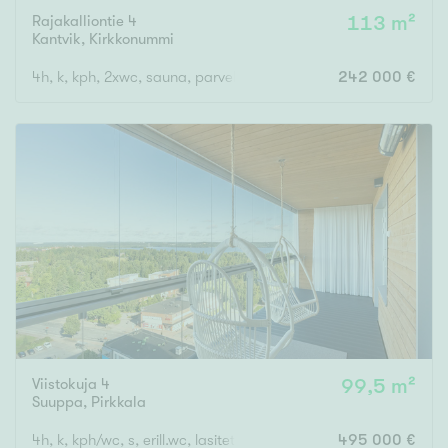
Rajakalliontie 4
113 m²
Kantvik
,
Kirkkonummi
4h, k, kph, 2xwc, sauna, parveke
242 000 €
Viistokuja 4
99,5 m²
Suuppa
,
Pirkkala
4h, k, kph/wc, s, erill.wc, lasitettu parveke
495 000 €