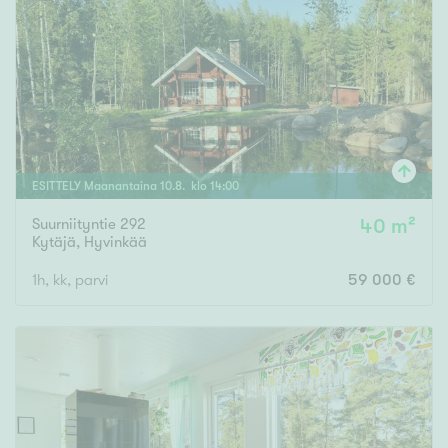
ESITTELY
Maanantaina
10
.
8
. klo
14
:
00
Suurniityntie 292
40 m²
Kytäjä
,
Hyvinkää
1h, kk, parvi
59 000 €