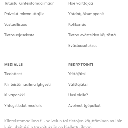
Tutustu Kiinteistömaailmaan
Hae välittäjää
Palvelut rakennuttajille
Yhteistyökumppanit
Vastuullisuus
Kotikansio
Tietosuojaseloste
Tietoa evästeiden käytöstä
Evästeasetukset
MEDIALLE
REKRYTOINTI
Tiedotteet
Yrittäjäksi
Kiinteistömaailma lyhyesti
Välittäjäksi
Kuvapankki
Uusi alalle?
Yhteystiedot medialle
Avoimet työpaikat
Kiinteistomaailma.fi -palvelun tai tietojen käyttäminen muihin
kuin yksityisiin tarkoituksiin on kielletty ilman