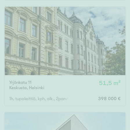
Rakennusvuosi
Uudiskohteet
Vain uudiskohteet
Ei uudiskohteita
Yrjönkatu 11
51,5 m²
Arvokohteet
Keskusta
,
Helsinki
Vain arvokohteet
Ei arvokohteita
1h, tupakeittiö, kph, alk., 2parvi
398 000 €
Kunto
Hyvä