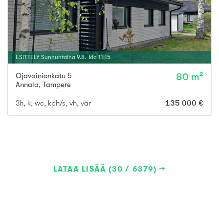
ESITTELY
Sunnuntaina
9
.
8
. klo
11
:
15
Ojavainionkatu 5
80 m²
Annala
,
Tampere
3h, k, wc, kph/s, vh, var
135 000 €
LATAA LISÄÄ (30 / 6379)