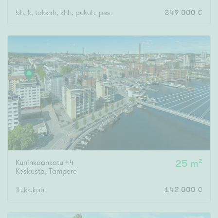
5h, k, takkah, khh, pukuh, pesuh, s, ask.h, kph/wc, erill.wc, vh x
349 000 €
Kuninkaankatu 44
25 m²
Keskusta
,
Tampere
1h,kk,kph
142 000 €