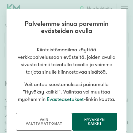
Hae kohteita
Palvelemme sinua paremmin
Myyntikohteet
HAE
evästeiden avulla
Huoneluku
Kiinteistömaailma käyttää
Lisää hakuehtoja
verkkopalvelussaan evästeitä, joiden avulla
1h
2h
3h
4h
5h+
sivusto toimii toivotulla tavalla ja voimme
tarjota sinulle kiinnostavaa sisältöä.
Myytävät asunnot
(
6379
)
Voit antaa suostumuksesi painamalla
Asuntotyyppi
"Hyväksy kaikki". Valintaa voi muuttaa
Kerros-/luhtitalo
myöhemmin
Evästeasetukset
-linkin kautta.
Meiltä löydät myytävät asunnot, oli tarpeesi mikä vain!
Rivitalo/paritalo
Tuhansien kohteiden ja satojen kiinteistönvälittäjien
Omakoti-/erillistalo
verkostomme auttaa sinua kenties elämäsi
VAIN
HYVÄKSYN
tärkeimmässä päätöksessä. Katso alta kaikki myytävät
Maa- tai metsätila
VÄLTTÄMÄTTÖMÄT
KAIKKI
asunnot. Hyödynnä myös kätevää hakutyökaluamme,