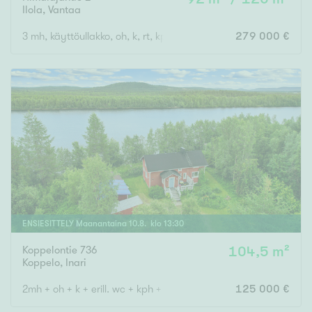
Ilola
,
Vantaa
3 mh, käyttöullakko, oh, k, rt, kph, s, khh, erillinen wc, vh, lasitet
279 000 €
ENSIESITTELY
Maanantaina
10
.
8
. klo
13
:
30
Koppelontie 736
104,5 m²
Koppelo
,
Inari
2mh + oh + k + erill. wc + kph + s
125 000 €