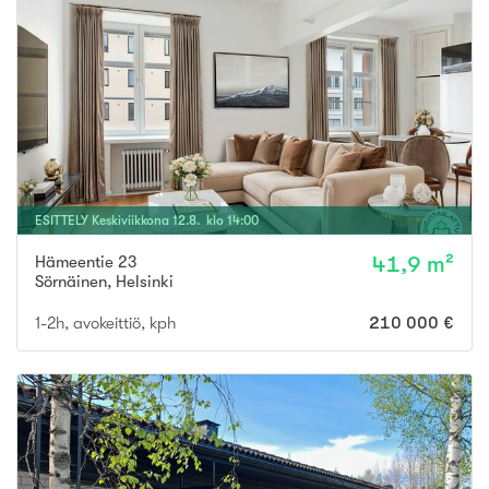
ESITTELY
Keskiviikkona
12
.
8
. klo
14
:
00
Hämeentie 23
41,9 m²
Sörnäinen
,
Helsinki
1-2h, avokeittiö, kph
210 000 €