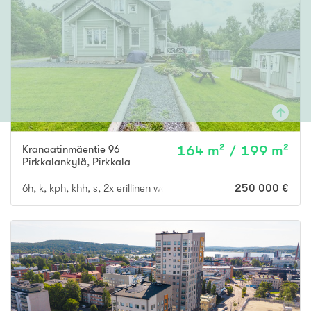
Kranaatinmäentie 96
164 m² / 199 m²
Pirkkalankylä
,
Pirkkala
6h, k, kph, khh, s, 2x erillinen wc, autokatos, varasto, autotalli
250 000 €