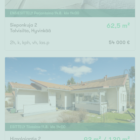
ENSIESITTELY
Perjantaina
14
.
8
. klo
14
:
00
Sieponkuja 2
62,5 m²
Talvisilta
,
Hyvinkää
2h, k, kph, vh, las.p
54 000 €
ESITTELY
Tiistaina
11
.
8
. klo
14
:
00
Himalajantie 2
92 m² / 120 m²