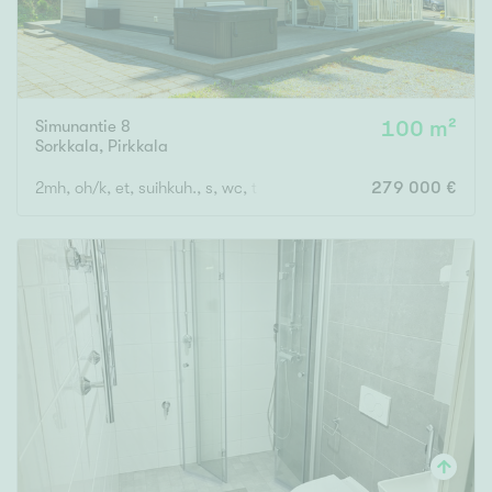
Simunantie 8
100 m²
Sorkkala
,
Pirkkala
2mh, oh/k, et, suihkuh., s, wc, tekt.
279 000 €