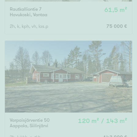
Rautkalliontie 7
61,5 m²
Havukoski
,
Vantaa
2h, k, kph, vh, las.p
75 000 €
Varpaisjärventie 50
120 m² / 143 m²
Aappola
,
Siilinjärvi