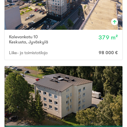
Kalevankatu 10
379 m²
Keskusta
,
Jyväskylä
Liike- ja toimistotiloja
98 000 €