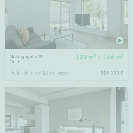
Mäkihypyntie 10
129 m² / 166 m²
Oulu
4h, k, kph, s, wc*2, khh, kattoterassi, tekn.tila, var, ak
329 000 €