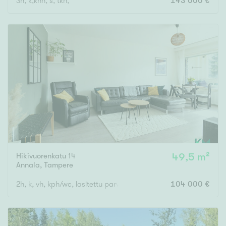
3h, k,khh, s, tkh,
143 000 €
Hikivuorenkatu 14
49,5 m²
Annala
,
Tampere
2h, k, vh, kph/wc, lasitettu parveke
104 000 €