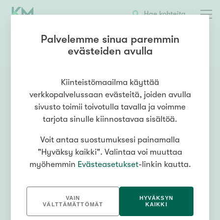
Hae kohteita
Palvelemme sinua paremmin
evästeiden avulla
0505151801
OTA YHTEYTTÄ
Kiinteistömaailma käyttää
verkkopalvelussaan evästeitä, joiden avulla
sivusto toimii toivotulla tavalla ja voimme
tarjota sinulle kiinnostavaa sisältöä.
Voit antaa suostumuksesi painamalla
"Hyväksy kaikki". Valintaa voi muuttaa
myöhemmin
Evästeasetukset
-linkin kautta.
VAIN
HYVÄKSYN
VÄLTTÄMÄTTÖMÄT
KAIKKI