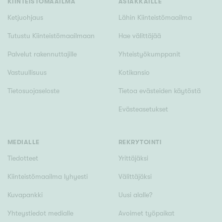
KIINTEISTÖMAAILMA
ASIAKKAILLE
Ketjuohjaus
Lähin Kiinteistömaailma
Tutustu Kiinteistömaailmaan
Hae välittäjää
Palvelut rakennuttajille
Yhteistyökumppanit
Vastuullisuus
Kotikansio
Tietosuojaseloste
Tietoa evästeiden käytöstä
Evästeasetukset
MEDIALLE
REKRYTOINTI
Tiedotteet
Yrittäjäksi
Kiinteistömaailma lyhyesti
Välittäjäksi
Kuvapankki
Uusi alalle?
Yhteystiedot medialle
Avoimet työpaikat