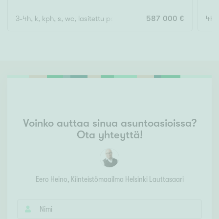
3-4h, k, kph, s, wc, lasitettu parveke
587 000 €
4h, 
Voinko auttaa sinua asuntoasioissa?
Ota yhteyttä!
Eero Heino
, Kiinteistömaailma
Helsinki Lauttasaari