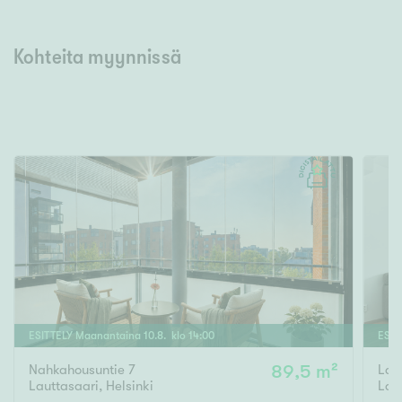
Kohteita myynnissä
ESITTELY
Maanantaina
10
.
8
. klo
14
:
00
ESIT
Nahkahousuntie 7
89,5 m²
Lau
Lauttasaari
,
Helsinki
Lau