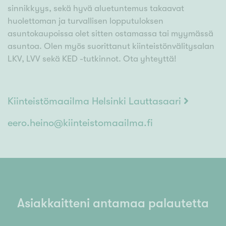
sinnikkyys, sekä hyvä aluetuntemus takaavat
huolettoman ja turvallisen lopputuloksen
asuntokaupoissa olet sitten ostamassa tai myymässä
asuntoa. Olen myös suorittanut kiinteistönvälitysalan
LKV, LVV sekä KED -tutkinnot. Ota yhteyttä!
Kiinteistömaailma Helsinki Lauttasaari
eero.heino@kiinteistomaailma.fi
Asiakkaitteni antamaa palautetta