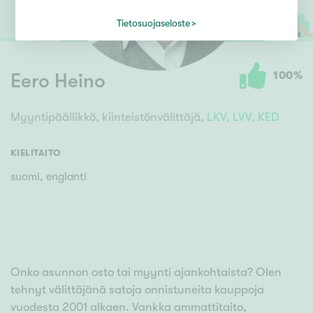
Tietosuojaseloste
100
%
Eero Heino
Myyntipäällikkö, kiinteistönvälittäjä,
LKV,
LVV,
KED
KIELITAITO
suomi, englanti
Onko asunnon osto tai myynti ajankohtaista? Olen
tehnyt välittäjänä satoja onnistuneita kauppoja
vuodesta 2001 alkaen. Vankka ammattitaito,