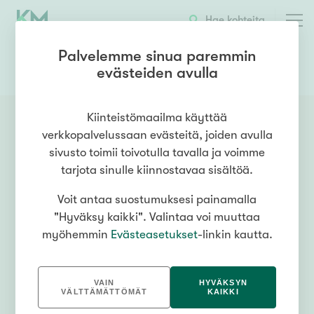
Hae kohteita
Palvelemme sinua paremmin
evästeiden avulla
OTA YHTEYTTÄ
Kiinteistömaailma käyttää
verkkopalvelussaan evästeitä, joiden avulla
sivusto toimii toivotulla tavalla ja voimme
tarjota sinulle kiinnostavaa sisältöä.
Voit antaa suostumuksesi painamalla
"Hyväksy kaikki". Valintaa voi muuttaa
myöhemmin
Evästeasetukset
-linkin kautta.
VAIN
HYVÄKSYN
VÄLTTÄMÄTTÖMÄT
KAIKKI