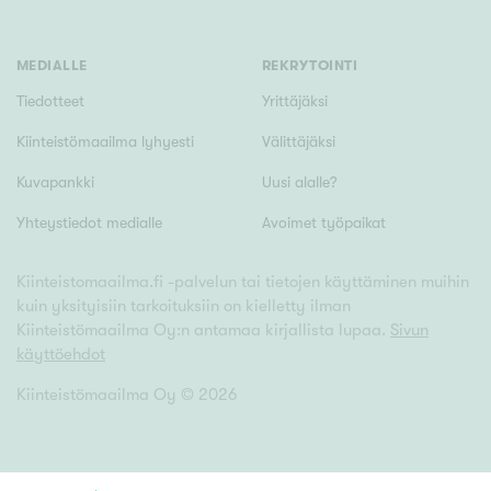
MEDIALLE
REKRYTOINTI
Tiedotteet
Yrittäjäksi
Kiinteistömaailma lyhyesti
Välittäjäksi
Kuvapankki
Uusi alalle?
Yhteystiedot medialle
Avoimet työpaikat
Kiinteistomaailma.fi -palvelun tai tietojen käyttäminen muihin
kuin yksityisiin tarkoituksiin on kielletty ilman
Kiinteistömaailma Oy:n antamaa kirjallista lupaa.
Sivun
käyttöehdot
Kiinteistömaailma Oy ©
2026