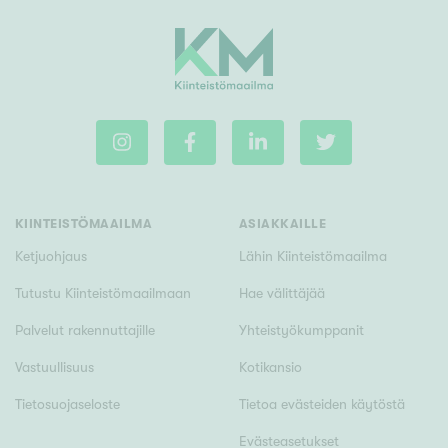
KIINTEISTÖMAAILMA
ASIAKKAILLE
Ketjuohjaus
Lähin Kiinteistömaailma
Tutustu Kiinteistömaailmaan
Hae välittäjää
Palvelut rakennuttajille
Yhteistyökumppanit
Vastuullisuus
Kotikansio
Tietosuojaseloste
Tietoa evästeiden käytöstä
Evästeasetukset