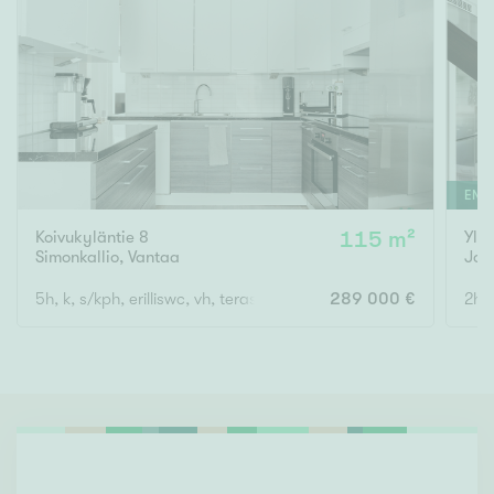
ENSI
Koivukyläntie 8
115 m²
Yli
Simonkallio
,
Vantaa
Jok
5h, k, s/kph, erilliswc, vh, terassi
289 000 €
2h +