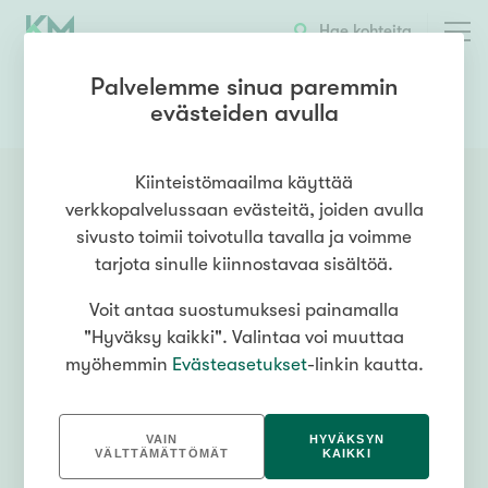
Hae kohteita
Palvelemme sinua paremmin
evästeiden avulla
0407703462
OTA YHTEYTTÄ
Kiinteistömaailma käyttää
verkkopalvelussaan evästeitä, joiden avulla
sivusto toimii toivotulla tavalla ja voimme
tarjota sinulle kiinnostavaa sisältöä.
Voit antaa suostumuksesi painamalla
"Hyväksy kaikki". Valintaa voi muuttaa
myöhemmin
Evästeasetukset
-linkin kautta.
VAIN
HYVÄKSYN
VÄLTTÄMÄTTÖMÄT
KAIKKI