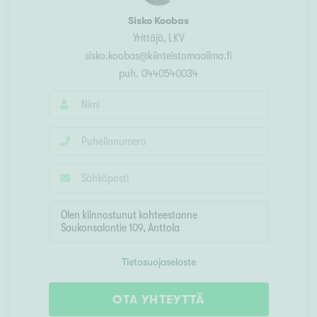
Sisko Koobas
Yrittäjä, LKV
sisko.koobas@kiinteistomaailma.fi
puh.
0440540034
Tietosuojaseloste
OTA YHTEYTTÄ