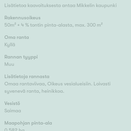
Lisätietoa kaavoituksesta antaa Mikkelin kaupunki
Rakennusoikeus
50m² + 4 % tontin pinta-alasta, max. 300 m²
Oma ranta
Kyllä
Rannan tyyppi
Muu
Lisätietoja rannasta
Omaa rantaviivaa, Oikeus vesialueisiin. Loivasti
syvenevä ranta, heinikkoa.
Vesistö
Saimaa
Maapohjan pinta-ala
0,582 ha