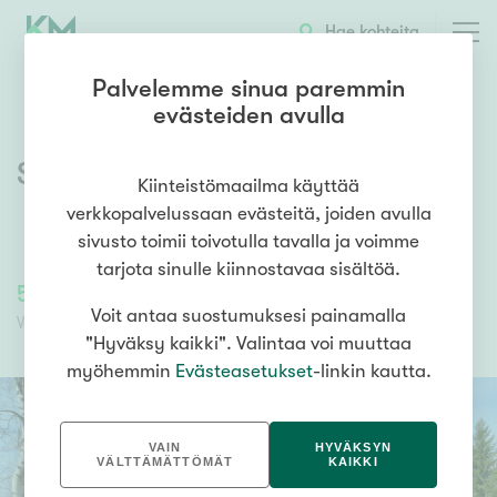
Hae kohteita
Palvelemme sinua paremmin
evästeiden avulla
Saukonsalontie 109
,
Anttola
Kiinteistömaailma käyttää
verkkopalvelussaan evästeitä, joiden avulla
sivusto toimii toivotulla tavalla ja voimme
tarjota sinulle kiinnostavaa sisältöä.
55 000,00 €
55 000,00 €
Voit antaa suostumuksesi painamalla
Velaton hinta
Myyntihinta
"Hyväksy kaikki". Valintaa voi muuttaa
myöhemmin
Evästeasetukset
-linkin kautta.
VAIN
HYVÄKSYN
VÄLTTÄMÄTTÖMÄT
KAIKKI