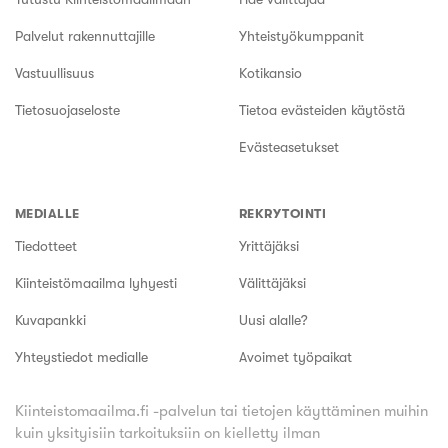
Palvelut rakennuttajille
Yhteistyökumppanit
Vastuullisuus
Kotikansio
Tietosuojaseloste
Tietoa evästeiden käytöstä
Evästeasetukset
MEDIALLE
REKRYTOINTI
Tiedotteet
Yrittäjäksi
Kiinteistömaailma lyhyesti
Välittäjäksi
Kuvapankki
Uusi alalle?
Yhteystiedot medialle
Avoimet työpaikat
Kiinteistomaailma.fi -palvelun tai tietojen käyttäminen muihin
kuin yksityisiin tarkoituksiin on kielletty ilman