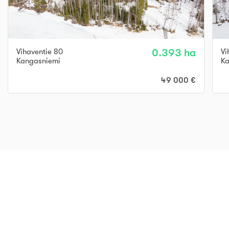
Vihaventie 80
0.393 ha
Vi
Kangasniemi
Ka
49 000 €