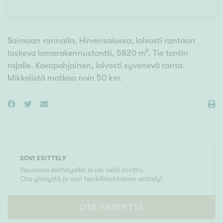
Saimaan rannalla, Hirvensalossa, loivasti rantaan
laskeva lomarakennustontti, 5820 m². Tie tontin
rajalle. Kovapohjainen, loivasti syvenevä ranta.
Mikkelistä matkaa noin 50 km.
SOVI ESITTELY
Seuraava esittelyaika ei ole vielä sovittu.
Ota yhteyttä ja sovi henkilökohtainen esittely!
OTA YHTEYTTÄ