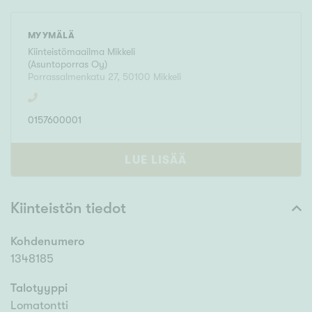
MYYMÄLÄ
Kiinteistömaailma
Mikkeli
(
Asuntoporras Oy
)
Porrassalmenkatu 27
,
50100
Mikkeli
0157600001
LUE LISÄÄ
Kiinteistön tiedot
Kohdenumero
1348185
Talotyyppi
Lomatontti