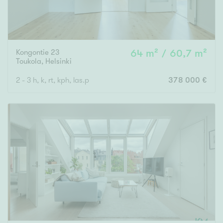
Kongontie 23
64 m² / 60,7 m²
Toukola
,
Helsinki
2 - 3 h, k, rt, kph, las.p
378 000 €