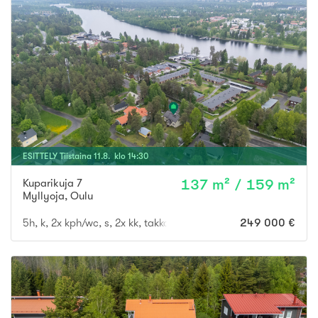
ESITTELY
Tiistaina
11
.
8
. klo
14
:
30
Kuparikuja 7
137 m² / 159 m²
Myllyoja
,
Oulu
5h, k, 2x kph/wc, s, 2x kk, takkah., vh, var., at
249 000 €