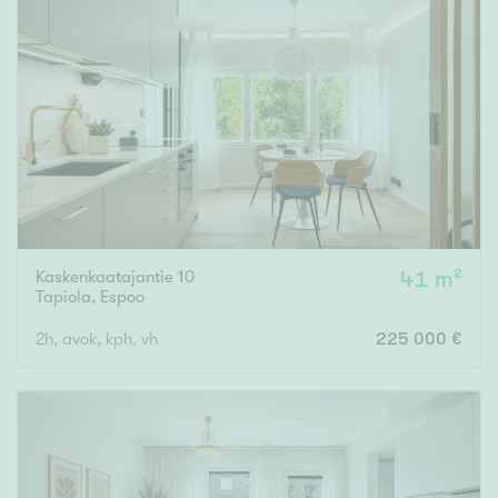
Kaskenkaatajantie 10
41 m²
Tapiola
,
Espoo
2h, avok, kph, vh
225 000 €