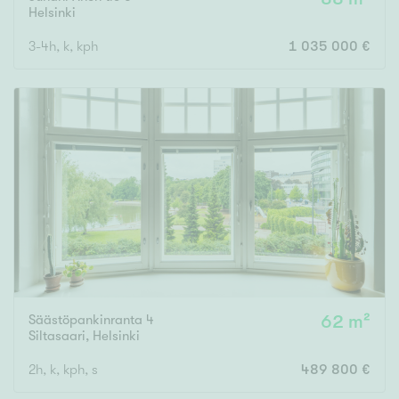
Helsinki
3-4h, k, kph
1 035 000 €
Säästöpankinranta 4
62 m²
Siltasaari
,
Helsinki
2h, k, kph, s
489 800 €