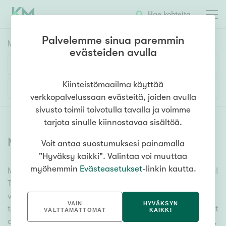
Hae kohteita
Palvelemme sinua paremmin
Myyntikohteet
HAE
evästeiden avulla
Huoneluku
Kiinteistömaailma käyttää
Lisää hakuehtoja
verkkopalvelussaan evästeitä, joiden avulla
1h
2h
3h
4h
5h+
sivusto toimii toivotulla tavalla ja voimme
tarjota sinulle kiinnostavaa sisältöä.
Myytävät asunnot
(
6355
)
Voit antaa suostumuksesi painamalla
Asuntotyyppi
"Hyväksy kaikki". Valintaa voi muuttaa
Kerros-/luhtitalo
myöhemmin
Evästeasetukset
-linkin kautta.
Meiltä löydät myytävät asunnot, oli tarpeesi mikä vain!
Rivitalo/paritalo
Tuhansien kohteiden ja satojen kiinteistönvälittäjien
Omakoti-/erillistalo
verkostomme auttaa sinua kenties elämäsi
VAIN
HYVÄKSYN
tärkeimmässä päätöksessä. Katso alta kaikki myytävät
Maa- tai metsätila
VÄLTTÄMÄTTÖMÄT
KAIKKI
asunnot. Hyödynnä myös kätevää hakutyökaluamme,