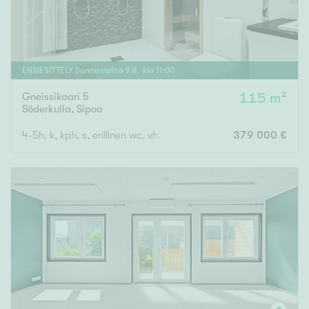
ENSIESITTELY
Sunnuntaina
9
.
8
. klo
11
:
00
Gneissikaari 5
115 m²
Söderkulla
,
Sipoo
4-5h, k, kph, s, erillinen wc, vh, lasitettu parveke
379 000 €