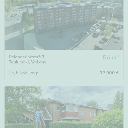
Tyydyttävä
Välttävä
Ominaisuudet
Hissi
Järvi- tai merinäköala
Maalämpö
Relanderinkatu 43
56 m²
Taulumäki
,
Varkaus
Oma ranta
2h, k, kph, las.p
32 000 €
Oma sauna
Parveke
Senioriasunto