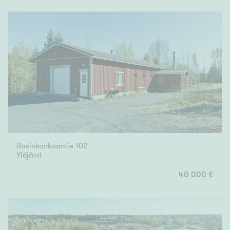
Rakennusvuosi
Uudiskohteet
Vain uudiskohteet
Ei uudiskohteita
Rasinkankaantie 102
Arvokohteet
Ylöjärvi
Vain arvokohteet
Ei arvokohteita
40 000 €
Kunto
Hyvä