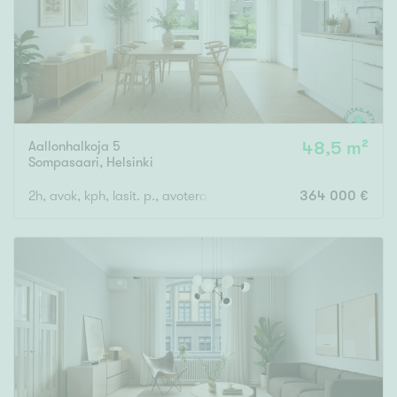
Aallonhalkoja 5
48,5 m²
Sompasaari
,
Helsinki
2h, avok, kph, lasit. p., avoterassi
364 000 €