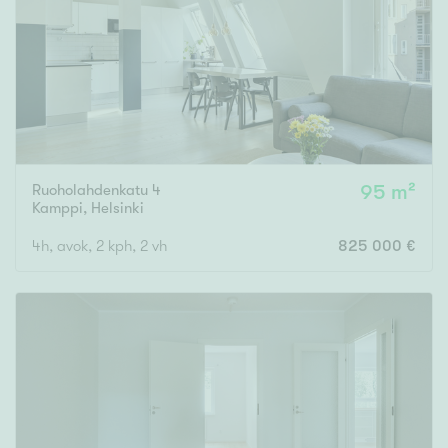
Ruoholahdenkatu 4
95 m²
Kamppi
,
Helsinki
4h, avok, 2 kph, 2 vh
825 000 €