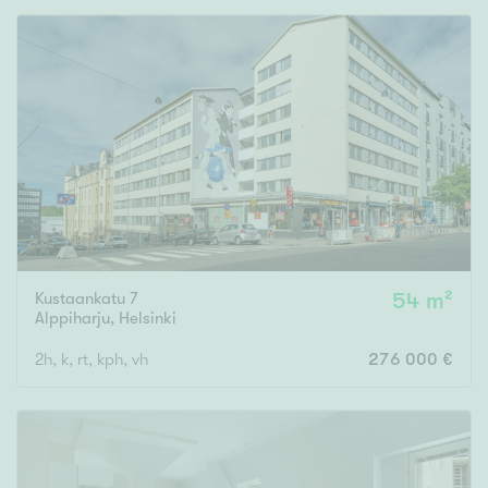
Kustaankatu 7
54 m²
Alppiharju
,
Helsinki
2h, k, rt, kph, vh
276 000 €