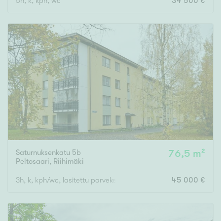
5h, k, kph, wc
34 500 €
Saturnuksenkatu 5b
76,5 m²
Peltosaari
,
Riihimäki
3h, k, kph/wc, lasitettu parveke
45 000 €