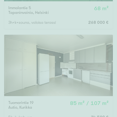
Immolantie 5
68 m²
Tapaninvainio
,
Helsinki
3h+k+sauna, valoisa terassi
268 000 €
Tuomarintie 19
85 m² / 107 m²
Autio
,
Kurikka