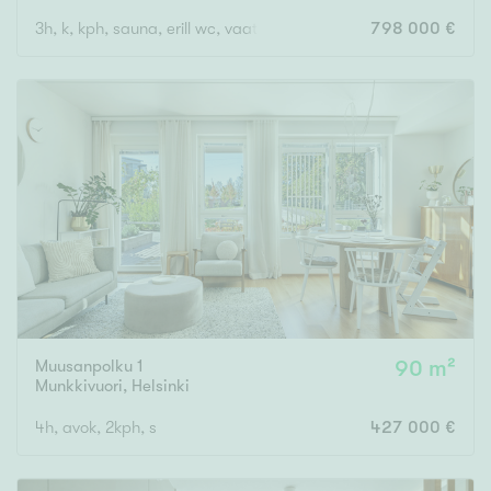
3h, k, kph, sauna, erill wc, vaateh, parveke
798 000 €
Muusanpolku 1
90 m²
Munkkivuori
,
Helsinki
4h, avok, 2kph, s
427 000 €