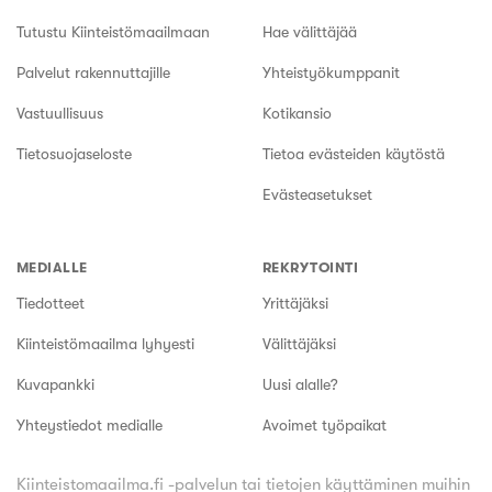
Tutustu Kiinteistömaailmaan
Hae välittäjää
Palvelut rakennuttajille
Yhteistyökumppanit
Vastuullisuus
Kotikansio
Tietosuojaseloste
Tietoa evästeiden käytöstä
Evästeasetukset
MEDIALLE
REKRYTOINTI
Tiedotteet
Yrittäjäksi
Kiinteistömaailma lyhyesti
Välittäjäksi
Kuvapankki
Uusi alalle?
Yhteystiedot medialle
Avoimet työpaikat
Kiinteistomaailma.fi -palvelun tai tietojen käyttäminen muihin