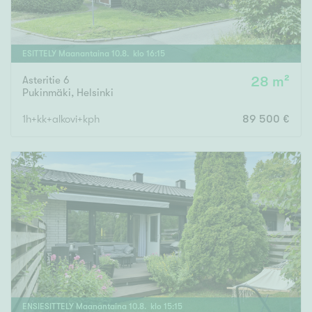
ESITTELY
Maanantaina
10
.
8
. klo
16
:
15
Asteritie 6
28 m²
Pukinmäki
,
Helsinki
1h+kk+alkovi+kph
89 500 €
ENSIESITTELY
Maanantaina
10
.
8
. klo
15
:
15