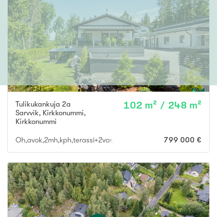
Tulikukankuja 2a
102 m² / 248 m²
Sarvvik, Kirkkonummi
,
Kirkkonummi
Oh,avok,2mh,kph,terassi+2var,saunaos,khh,vh,erill.wc,tekn.tila,
799 000 €