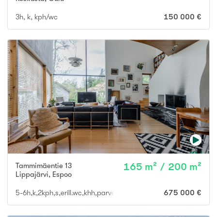
3h, k, kph/wc
150 000 €
Tammimäentie 13
165 m² / 200 m²
Lippajärvi
,
Espoo
5-6h,k,2kph,s,erill.wc,khh,parveke,terassi+varasto 35m2
675 000 €