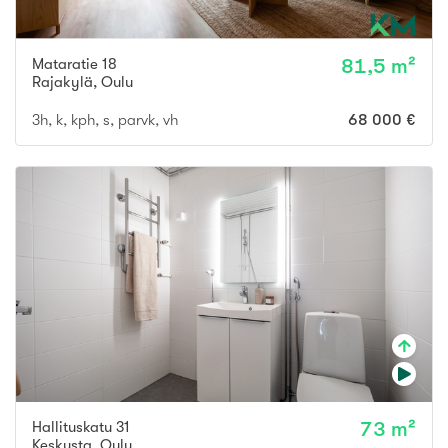
Mataratie 18
81,5 m²
Rajakylä
,
Oulu
3h, k, kph, s, parvk, vh
68 000 €
Hallituskatu 31
73 m²
Keskusta
,
Oulu