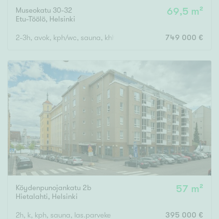
Museokatu 30-32
69,5 m²
Etu-Töölö
,
Helsinki
2-3h, avok, kph/wc, sauna, khh/wc, parvi, 2 ranskal.parveketta
749 000 €
Köydenpunojankatu 2b
57 m²
Hietalahti
,
Helsinki
2h, k, kph, sauna, las.parveke
395 000 €