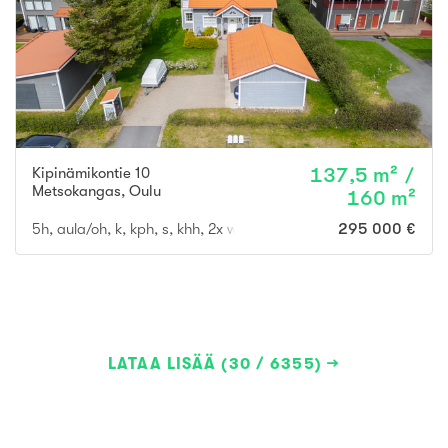
Kipinämikontie 10
137,5 m² /
Metsokangas
,
Oulu
160 m²
5h, aula/oh, k, kph, s, khh, 2x wc, ter., parv., vh, var, ak
295 000 €
LATAA LISÄÄ (30 / 6355)