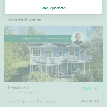
Tontti
jonka avulla löydät omien toiveidesi mukaisen kodin.
Vapaa-ajan asunto
Tietosuojaseloste
Toimitila
Uusin ilmoitus ensin
Autotalli
Muut
Hinta
000
000 €
Pinta-ala
Titaanikuja 3
187 m²
Asuinpinta-ala
Kokonaispinta-ala
Kuurinniitty
,
Espoo
m²
5h, k, 2* kph, s, erillinen wc, parveke, terassi
699 000 €