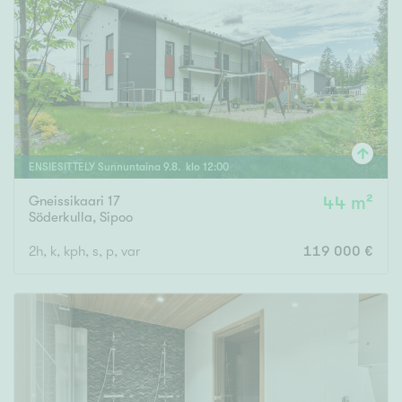
ENSIESITTELY
Sunnuntaina
9
.
8
. klo
12
:
00
Gneissikaari 17
44 m²
Söderkulla
,
Sipoo
2h, k, kph, s, p, var
119 000 €