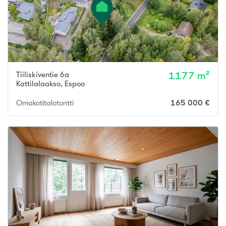
Tiiliskiventie 6a
1177 m²
Kattilalaakso
,
Espoo
Omakotitalotontti
165 000 €