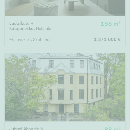
Luotsikatu 4
158 m²
Katajanokka
,
Helsinki
4h, avok, rt, 2kph, halli
1 371 000 €
Juhani Ahon tie 5
88 m²