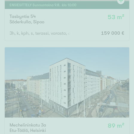
ENSIESITTELY
Sunnuntaina
9
.
8
. klo
10
:
00
Tasbyntie 54
53 m²
Söderkulla
,
Sipoo
3h, k, kph, s, terassi, varasto, autokatospaikka
159 000 €
Mechelininkatu 3a
89 m²
Etu-Töölö
,
Helsinki