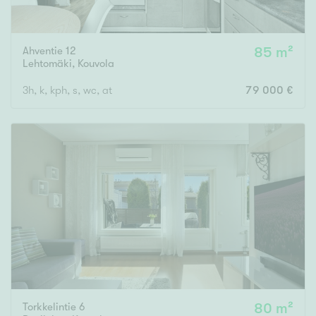
Ahventie 12
85 m²
Lehtomäki
,
Kouvola
3h, k, kph, s, wc, at
79 000 €
Torkkelintie 6
80 m²