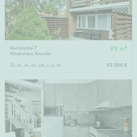
Viertolantie 7
89 m²
Viitakumpu
,
Kouvola
3h, kk, vh, wc, ph, s, p, at
92 000 €