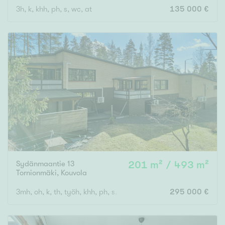
3h, k, khh, ph, s, wc, at
135 000 €
Rakennusvuosi
Uudiskohteet
Vain uudiskohteet
Ei uudiskohteita
Arvokohteet
Sydänmaantie 13
201 m² / 493 m²
Vain arvokohteet
Ei arvokohteita
Tornionmäki
,
Kouvola
3mh, oh, k, th, työh, khh, ph, s, 2 wc, at ja 2mh, oh, k, kph
295 000 €
Kunto
Hyvä