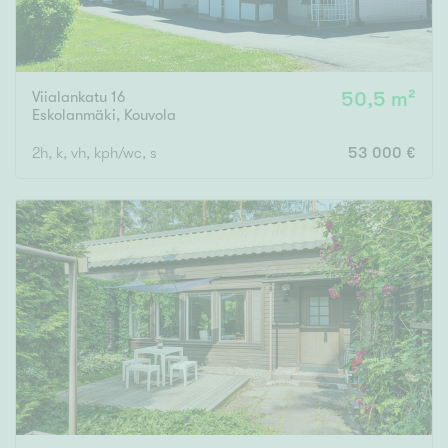
Viialankatu 16
50,5 m²
Eskolanmäki
,
Kouvola
2h, k, vh, kph/wc, s
53 000 €