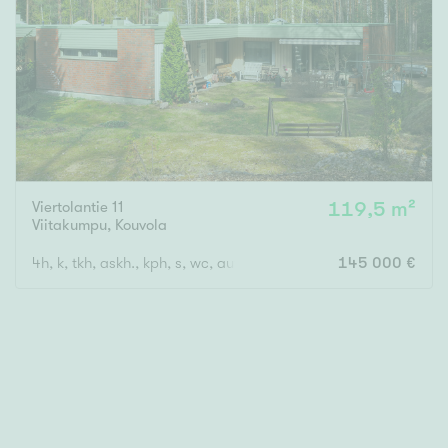
Viertolantie 11
119,5 m²
Viitakumpu
,
Kouvola
4h, k, tkh, askh., kph, s, wc, autotalli ja -katos
145 000 €