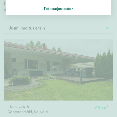
Tontti
hyödynnä kätevää hakutyökalua. Meiltä löydät
Vapaa-ajan asunto
Tietosuojaseloste
varmasti unelmiesi kodin.
Toimitila
Autotalli
Uusin ilmoitus ensin
Muut
Hinta
000
000 €
Pinta-ala
Asuinpinta-ala
Kokonaispinta-ala
Hankikatu 4
78 m²
m²
Vahteronmäki
,
Kouvola