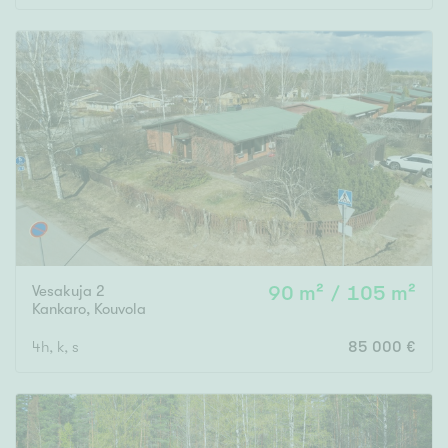
Vesakuja 2
90 m² / 105 m²
Kankaro
,
Kouvola
4h, k, s
85 000 €