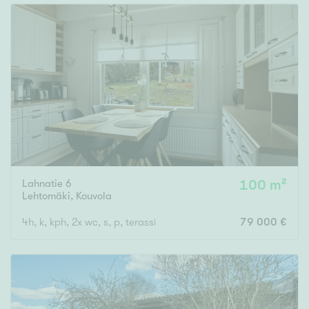
Lahnatie 6
100 m²
Lehtomäki
,
Kouvola
4h, k, kph, 2x wc, s, p, terassi
79 000 €