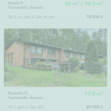
Kotatie 5
81 m² / 98,5 m²
Tornionmäki
,
Kouvola
3h, k, wc, kph, s, 2vh, at+var
78 000 €
Naavatie 12
97,5 m²
Tornionmäki
,
Kouvola
4h, k, kph, s, 2wc, 2vh
89 000 €