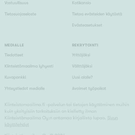
Vastuullisuus
Kotikansio
Tietosuojaseloste
Tietoa evästeiden käytöstä
Evästeasetukset
MEDIALLE
REKRYTOINTI
Tiedotteet
Yrittäjäksi
Kiinteistömaailma lyhyesti
Välittäjäksi
Kuvapankki
Uusi alalle?
Yhteystiedot medialle
Avoimet työpaikat
Kiinteistomaailma.fi -palvelun tai tietojen käyttäminen muihin
kuin yksityisiin tarkoituksiin on kielletty ilman
Kiinteistömaailma Oy:n antamaa kirjallista lupaa.
Sivun
käyttöehdot