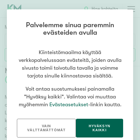
Hae kohteita
Palvelemme sinua paremmin
Myyntikohteet
HAE
evästeiden avulla
Huoneluku
Kiinteistömaailma käyttää
Lisää hakuehtoja
verkkopalvelussaan evästeitä, joiden avulla
1h
2h
3h
4h
5h+
sivusto toimii toivotulla tavalla ja voimme
Myytävät rivitalot ja paritalot Kouvola
tarjota sinulle kiinnostavaa sisältöä.
(
14
)
Voit antaa suostumuksesi painamalla
Asuntotyyppi
"Hyväksy kaikki". Valintaa voi muuttaa
Meiltä löydät myytävät rivitalot ja paritalot Kouvola,
Kerros-/luhtitalo
myöhemmin
Evästeasetukset
-linkin kautta.
olitpa etsimässä suurempaa tai pienempää asuntoa.
Rivitalo/paritalo
Lukuisat asuntovaihtoehdot ja erittäin kattava
Omakoti-/erillistalo
kiinteistönvälittäjien verkosto varmistavat, että meillä
VAIN
HYVÄKSYN
on hyvä paikallinen osaaminen ja tieto. Katso alta
Maa- tai metsätila
VÄLTTÄMÄTTÖMÄT
KAIKKI
kaikki myytävät rivitalot ja paritalot Kouvola tai