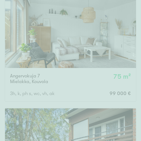
Tyydyttävä
Välttävä
Ominaisuudet
Hissi
Järvi- tai merinäköala
Maalämpö
Oma ranta
Angervokuja 7
75 m²
Mielakka
,
Kouvola
Oma sauna
Parveke
3h, k, ph s, wc, vh, ak
99 000 €
Senioriasunto