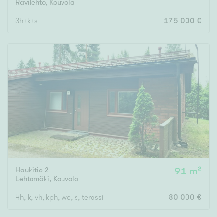
Ravilehto
,
Kouvola
3h+k+s
175 000 €
Haukitie 2
91 m²
Lehtomäki
,
Kouvola
4h, k, vh, kph, wc, s, terassi
80 000 €