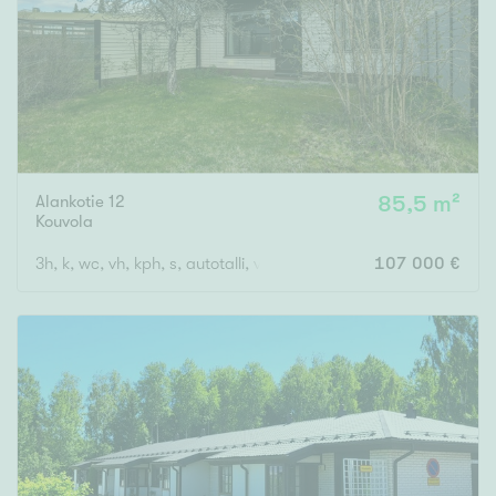
Alankotie 12
85,5 m²
Kouvola
3h, k, wc, vh, kph, s, autotalli, varasto
107 000 €