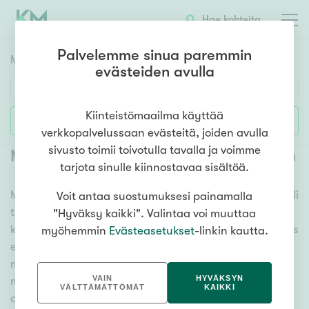
Hae kohteita
Palvelemme sinua paremmin
Myyntikohteet
HAE
evästeiden avulla
Huoneluku
Kiinteistömaailma käyttää
Lisää hakuehtoja
verkkopalvelussaan evästeitä, joiden avulla
1h
2h
3h
4h
5h+
sivusto toimii toivotulla tavalla ja voimme
Myytävät maatilat ja metsätilat Vaala
tarjota sinulle kiinnostavaa sisältöä.
Meiltä löydät myytävät maatilat ja metsätilat Vaala, oli
Voit antaa suostumuksesi painamalla
Asuntotyyppi
tarpeesi mikä vain! Tuhansien kohteiden ja satojen
"Hyväksy kaikki". Valintaa voi muuttaa
Kerros-/luhtitalo
kiinteistönvälittäjien verkostomme auttaa sinua kenties
myöhemmin
Evästeasetukset
-linkin kautta.
Rivitalo/paritalo
elämäsi tärkeimmässä päätöksessä. Katso alta kaikki
myytävät maatilat ja metsätilat Vaala. Hyödynnä
Omakoti-/erillistalo
VAIN
HYVÄKSYN
myös kätevää hakutyökaluamme, jonka avulla löydät
Maa- tai metsätila
VÄLTTÄMÄTTÖMÄT
KAIKKI
omien toiveidesi mukaisen kodin.