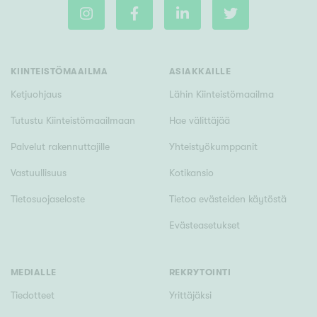
Rakennusvuosi
KIINTEISTÖMAAILMA
ASIAKKAILLE
Ketjuohjaus
Lähin Kiinteistömaailma
Tutustu Kiinteistömaailmaan
Hae välittäjää
Uudiskohteet
Palvelut rakennuttajille
Yhteistyökumppanit
Vain uudiskohteet
Ei uudiskohteita
Vastuullisuus
Kotikansio
Tietosuojaseloste
Tietoa evästeiden käytöstä
Arvokohteet
Evästeasetukset
Vain arvokohteet
Ei arvokohteita
MEDIALLE
REKRYTOINTI
Kunto
Tiedotteet
Yrittäjäksi
Hyvä