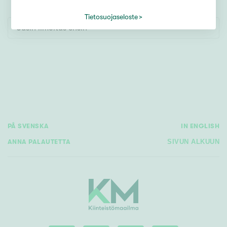
Tontti
Vapaa-ajan asunto
Tietosuojaseloste
Uusin ilmoitus ensin
Toimitila
Autotalli
Muut
Hinta
PÅ SVENSKA
IN ENGLISH
000
000 €
ANNA PALAUTETTA
SIVUN ALKUUN
Pinta-ala
Asuinpinta-ala
Kokonaispinta-ala
m²