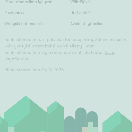
Tyydyttävä
Kiinteistömaailma lyhyesti
Välittäjäksi
Välttävä
Kuvapankki
Uusi alalle?
Yhteystiedot medialle
Avoimet työpaikat
Ominaisuudet
Hissi
Kiinteistomaailma.fi -palvelun tai tietojen käyttäminen muihin
kuin yksityisiin tarkoituksiin on kielletty ilman
Järvi- tai merinäköala
Kiinteistömaailma Oy:n antamaa kirjallista lupaa.
Sivun
Maalämpö
käyttöehdot
Oma ranta
Kiinteistömaailma Oy ©
2026
Oma sauna
Parveke
Senioriasunto